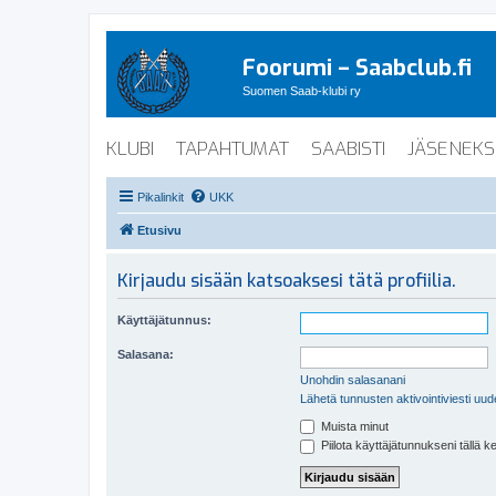
Foorumi – Saabclub.fi
Suomen Saab-klubi ry
KLUBI
TAPAHTUMAT
SAABISTI
JÄSENEKS
Pikalinkit
UKK
Etusivu
Kirjaudu sisään katsoaksesi tätä profiilia.
Käyttäjätunnus:
Salasana:
Unohdin salasanani
Lähetä tunnusten aktivointiviesti uud
Muista minut
Piilota käyttäjätunnukseni tällä k