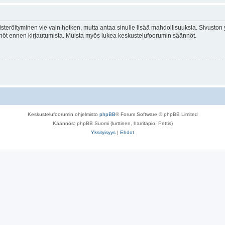
isteröityminen vie vain hetken, mutta antaa sinulle lisää mahdollisuuksia. Sivuston y
tännöt ennen kirjautumista. Muista myös lukea keskustelufoorumin säännöt.
Keskustelufoorumin ohjelmisto
phpBB
® Forum Software © phpBB Limited
Käännös: phpBB Suomi (lurttinen, harritapio, Pettis)
Yksityisyys
|
Ehdot