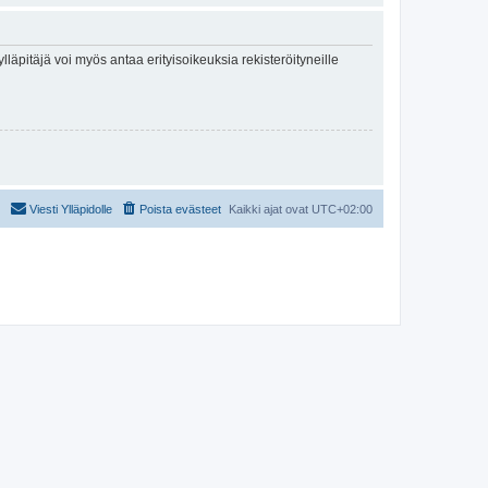
lläpitäjä voi myös antaa erityisoikeuksia rekisteröityneille
Viesti Ylläpidolle
Poista evästeet
Kaikki ajat ovat
UTC+02:00