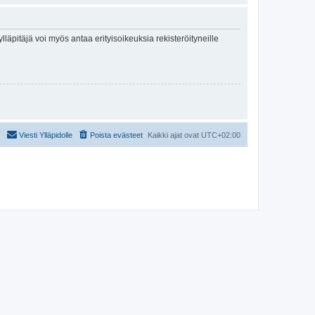
lläpitäjä voi myös antaa erityisoikeuksia rekisteröityneille
Viesti Ylläpidolle
Poista evästeet
Kaikki ajat ovat
UTC+02:00