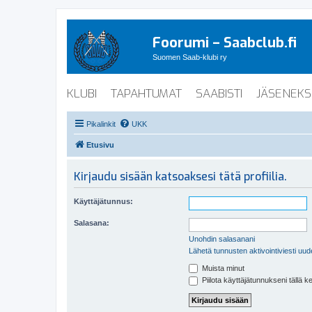
Foorumi – Saabclub.fi
Suomen Saab-klubi ry
KLUBI
TAPAHTUMAT
SAABISTI
JÄSENEKS
Pikalinkit
UKK
Etusivu
Kirjaudu sisään katsoaksesi tätä profiilia.
Käyttäjätunnus:
Salasana:
Unohdin salasanani
Lähetä tunnusten aktivointiviesti uud
Muista minut
Piilota käyttäjätunnukseni tällä k