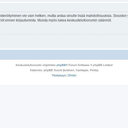
isteröityminen vie vain hetken, mutta antaa sinulle lisää mahdollisuuksia. Sivuston y
tännöt ennen kirjautumista. Muista myös lukea keskustelufoorumin säännöt.
Keskustelufoorumin ohjelmisto
phpBB
® Forum Software © phpBB Limited
Käännös: phpBB Suomi (lurttinen, harritapio, Pettis)
Yksityisyys
|
Ehdot