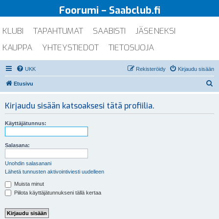
Foorumi – Saabclub.fi
KLUBI
TAPAHTUMAT
SAABISTI
JÄSENEKSI
KAUPPA
YHTEYSTIEDOT
TIETOSUOJA
UKK
Rekisteröidy
Kirjaudu sisään
E
Etusivu
t
Kirjaudu sisään katsoaksesi tätä profiilia.
s
i
Käyttäjätunnus:
Salasana:
Unohdin salasanani
Lähetä tunnusten aktivointiviesti uudelleen
Muista minut
Piilota käyttäjätunnukseni tällä kertaa