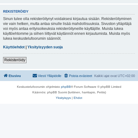
REKISTERÖIDY
Sinun tulee olla rekisteröitynyt voidaksesi kirjautua sisään. Rekisteröityminen
vie vain hetken, mutta antaa sinulle lisää mahdollisuuksia. Sivuston ylläpitäjä
voi myös antaa erityisoikeuksia rekisteröityneille käyttäjille. Muista lukea
käyttöehtomme ja siihen liittyvät käytännöt ennen kirjautumista. Muista myös
lukea keskustelufoorumin säännöt.
Käyttöehdot
|
Yksityisyyden suoja
Rekisteröidy
Etusivu
Viesti Ylläpidolle
Poista evästeet
Kaikki ajat ovat
UTC+02:00
Keskustelufoorumin ohjelmisto
phpBB
® Forum Software © phpBB Limited
Käännös: phpBB Suomi (lurttinen, harritapio, Pettis)
Yksityisyys
|
Ehdot