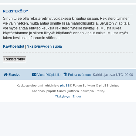
REKISTERÖIDY
Sinun tulee olla rekisteröitynyt voidaksesi kirjautua sisään. Rekisteröityminen
vie vain hetken, mutta antaa sinulle lisää mahdollisuuksia. Sivuston ylläpitäjä
voi myös antaa erityisoikeuksia rekisteröityneille käyttäjille. Muista lukea
käyttöehtomme ja siihen liittyvät käytännöt ennen kirjautumista. Muista myös
lukea keskustelufoorumin säännöt.
Käyttöehdot
|
Yksityisyyden suoja
Rekisteröidy
Etusivu
Viesti Ylläpidolle
Poista evästeet
Kaikki ajat ovat
UTC+02:00
Keskustelufoorumin ohjelmisto
phpBB
® Forum Software © phpBB Limited
Käännös: phpBB Suomi (lurttinen, harritapio, Pettis)
Yksityisyys
|
Ehdot