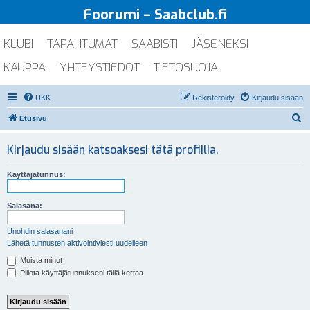
Foorumi – Saabclub.fi
KLUBI
TAPAHTUMAT
SAABISTI
JÄSENEKSI
KAUPPA
YHTEYSTIEDOT
TIETOSUOJA
UKK
Rekisteröidy
Kirjaudu sisään
E
Etusivu
t
Kirjaudu sisään katsoaksesi tätä profiilia.
s
i
Käyttäjätunnus:
Salasana:
Unohdin salasanani
Lähetä tunnusten aktivointiviesti uudelleen
Muista minut
Piilota käyttäjätunnukseni tällä kertaa