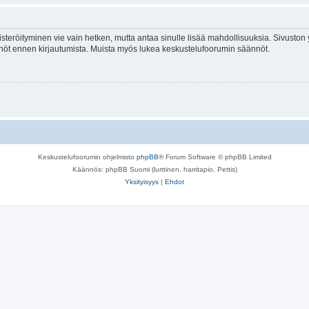
isteröityminen vie vain hetken, mutta antaa sinulle lisää mahdollisuuksia. Sivuston y
tännöt ennen kirjautumista. Muista myös lukea keskustelufoorumin säännöt.
Keskustelufoorumin ohjelmisto
phpBB
® Forum Software © phpBB Limited
Käännös: phpBB Suomi (lurttinen, harritapio, Pettis)
Yksityisyys
|
Ehdot