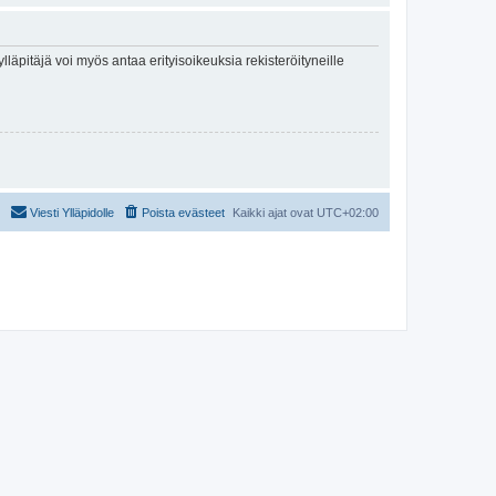
lläpitäjä voi myös antaa erityisoikeuksia rekisteröityneille
Viesti Ylläpidolle
Poista evästeet
Kaikki ajat ovat
UTC+02:00