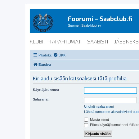
Foorumi – Saabclub.fi
Suomen Saab-klubi ry
KLUBI
TAPAHTUMAT
SAABISTI
JÄSENEKS
Pikalinkit
UKK
Etusivu
Kirjaudu sisään katsoaksesi tätä profiilia.
Käyttäjätunnus:
Salasana:
Unohdin salasanani
Lähetä tunnusten aktivointiviesti uud
Muista minut
Piilota käyttäjätunnukseni tällä k