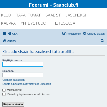
Foorumi – Saabclub.fi
KLUBI
TAPAHTUMAT
SAABISTI
JÄSENEKSI
KAUPPA
YHTEYSTIEDOT
TIETOSUOJA
UKK
Rekisteröidy
Kirjaudu sisään
E
Etusivu
t
Kirjaudu sisään katsoaksesi tätä profiilia.
s
i
Käyttäjätunnus:
Salasana:
Unohdin salasanani
Lähetä tunnusten aktivointiviesti uudelleen
Muista minut
Piilota käyttäjätunnukseni tällä kertaa