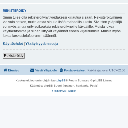
REKISTERÖIDY
Sinun tulee olla rekisteröitynyt voidaksesi kirjautua sisään. Rekisteröityminen
vie vain hetken, mutta antaa sinulle lisää mahdollisuuksia. Sivuston ylläpitäjä
voi myös antaa erityisoikeuksia rekisteröityneille käyttäjille. Muista lukea
käyttöehtomme ja siihen liittyvät käytännöt ennen kirjautumista. Muista myös
lukea keskustelufoorumin säännöt.
Käyttöehdot
|
Yksityisyyden suoja
Rekisteröidy
Etusivu
Viesti Ylläpidolle
Poista evästeet
Kaikki ajat ovat
UTC+02:00
Keskustelufoorumin ohjelmisto
phpBB
® Forum Software © phpBB Limited
Käännös: phpBB Suomi (lurttinen, harritapio, Pettis)
Yksityisyys
|
Ehdot