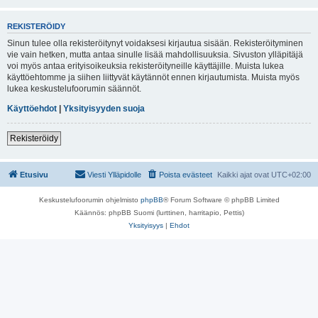
REKISTERÖIDY
Sinun tulee olla rekisteröitynyt voidaksesi kirjautua sisään. Rekisteröityminen
vie vain hetken, mutta antaa sinulle lisää mahdollisuuksia. Sivuston ylläpitäjä
voi myös antaa erityisoikeuksia rekisteröityneille käyttäjille. Muista lukea
käyttöehtomme ja siihen liittyvät käytännöt ennen kirjautumista. Muista myös
lukea keskustelufoorumin säännöt.
Käyttöehdot
|
Yksityisyyden suoja
Rekisteröidy
Etusivu
Viesti Ylläpidolle
Poista evästeet
Kaikki ajat ovat
UTC+02:00
Keskustelufoorumin ohjelmisto
phpBB
® Forum Software © phpBB Limited
Käännös: phpBB Suomi (lurttinen, harritapio, Pettis)
Yksityisyys
|
Ehdot