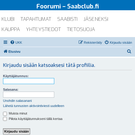
Foorumi – Saabclub.fi
KLUBI
TAPAHTUMAT
SAABISTI
JÄSENEKSI
KAUPPA
YHTEYSTIEDOT
TIETOSUOJA
UKK
Rekisteröidy
Kirjaudu sisään
E
Etusivu
t
Kirjaudu sisään katsoaksesi tätä profiilia.
s
i
Käyttäjätunnus:
Salasana:
Unohdin salasanani
Lähetä tunnusten aktivointiviesti uudelleen
Muista minut
Piilota käyttäjätunnukseni tällä kertaa