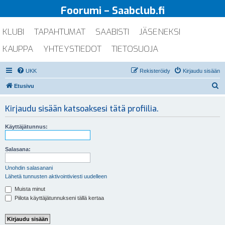
Foorumi – Saabclub.fi
KLUBI
TAPAHTUMAT
SAABISTI
JÄSENEKSI
KAUPPA
YHTEYSTIEDOT
TIETOSUOJA
UKK
Rekisteröidy
Kirjaudu sisään
E
Etusivu
t
Kirjaudu sisään katsoaksesi tätä profiilia.
s
i
Käyttäjätunnus:
Salasana:
Unohdin salasanani
Lähetä tunnusten aktivointiviesti uudelleen
Muista minut
Piilota käyttäjätunnukseni tällä kertaa