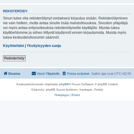
REKISTERÖIDY
Sinun tulee olla rekisteröitynyt voidaksesi kirjautua sisään. Rekisteröityminen
vie vain hetken, mutta antaa sinulle lisää mahdollisuuksia. Sivuston ylläpitäjä
voi myös antaa erityisoikeuksia rekisteröityneille käyttäjille. Muista lukea
käyttöehtomme ja siihen liittyvät käytännöt ennen kirjautumista. Muista myös
lukea keskustelufoorumin säännöt.
Käyttöehdot
|
Yksityisyyden suoja
Rekisteröidy
Etusivu
Viesti Ylläpidolle
Poista evästeet
Kaikki ajat ovat
UTC+02:00
Keskustelufoorumin ohjelmisto
phpBB
® Forum Software © phpBB Limited
Käännös: phpBB Suomi (lurttinen, harritapio, Pettis)
Yksityisyys
|
Ehdot