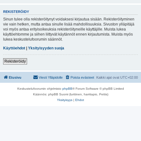
REKISTERÖIDY
Sinun tulee olla rekisteröitynyt voidaksesi kirjautua sisään. Rekisteröityminen
vie vain hetken, mutta antaa sinulle lisää mahdollisuuksia. Sivuston ylläpitäjä
voi myös antaa erityisoikeuksia rekisteröityneille käyttäjille. Muista lukea
käyttöehtomme ja siihen liittyvät käytännöt ennen kirjautumista. Muista myös
lukea keskustelufoorumin säännöt.
Käyttöehdot
|
Yksityisyyden suoja
Rekisteröidy
Etusivu
Viesti Ylläpidolle
Poista evästeet
Kaikki ajat ovat
UTC+02:00
Keskustelufoorumin ohjelmisto
phpBB
® Forum Software © phpBB Limited
Käännös: phpBB Suomi (lurttinen, harritapio, Pettis)
Yksityisyys
|
Ehdot