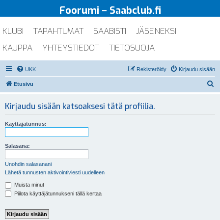
Foorumi – Saabclub.fi
KLUBI
TAPAHTUMAT
SAABISTI
JÄSENEKSI
KAUPPA
YHTEYSTIEDOT
TIETOSUOJA
UKK
Rekisteröidy
Kirjaudu sisään
E
Etusivu
t
Kirjaudu sisään katsoaksesi tätä profiilia.
s
i
Käyttäjätunnus:
Salasana:
Unohdin salasanani
Lähetä tunnusten aktivointiviesti uudelleen
Muista minut
Piilota käyttäjätunnukseni tällä kertaa