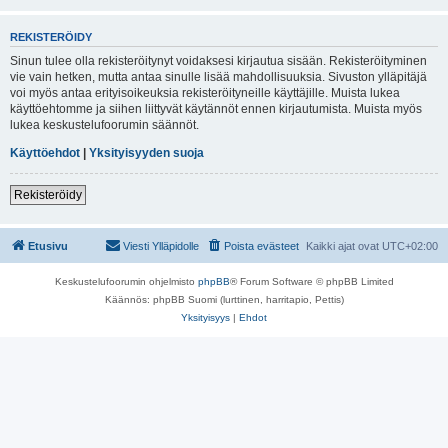
REKISTERÖIDY
Sinun tulee olla rekisteröitynyt voidaksesi kirjautua sisään. Rekisteröityminen
vie vain hetken, mutta antaa sinulle lisää mahdollisuuksia. Sivuston ylläpitäjä
voi myös antaa erityisoikeuksia rekisteröityneille käyttäjille. Muista lukea
käyttöehtomme ja siihen liittyvät käytännöt ennen kirjautumista. Muista myös
lukea keskustelufoorumin säännöt.
Käyttöehdot
|
Yksityisyyden suoja
Rekisteröidy
Etusivu
Viesti Ylläpidolle
Poista evästeet
Kaikki ajat ovat
UTC+02:00
Keskustelufoorumin ohjelmisto
phpBB
® Forum Software © phpBB Limited
Käännös: phpBB Suomi (lurttinen, harritapio, Pettis)
Yksityisyys
|
Ehdot