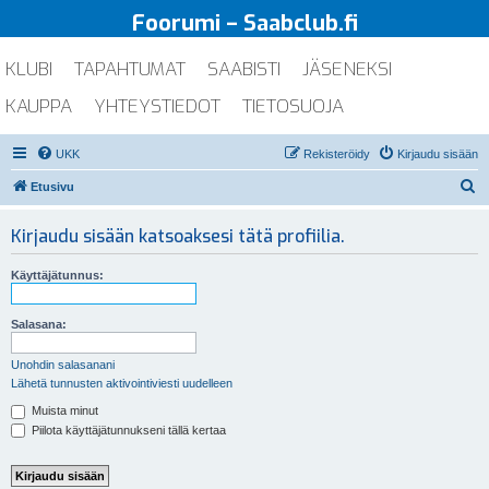
Foorumi – Saabclub.fi
KLUBI
TAPAHTUMAT
SAABISTI
JÄSENEKSI
KAUPPA
YHTEYSTIEDOT
TIETOSUOJA
UKK
Rekisteröidy
Kirjaudu sisään
E
Etusivu
t
Kirjaudu sisään katsoaksesi tätä profiilia.
s
i
Käyttäjätunnus:
Salasana:
Unohdin salasanani
Lähetä tunnusten aktivointiviesti uudelleen
Muista minut
Piilota käyttäjätunnukseni tällä kertaa