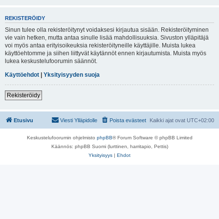
REKISTERÖIDY
Sinun tulee olla rekisteröitynyt voidaksesi kirjautua sisään. Rekisteröityminen
vie vain hetken, mutta antaa sinulle lisää mahdollisuuksia. Sivuston ylläpitäjä
voi myös antaa erityisoikeuksia rekisteröityneille käyttäjille. Muista lukea
käyttöehtomme ja siihen liittyvät käytännöt ennen kirjautumista. Muista myös
lukea keskustelufoorumin säännöt.
Käyttöehdot
|
Yksityisyyden suoja
Rekisteröidy
Etusivu
Viesti Ylläpidolle
Poista evästeet
Kaikki ajat ovat
UTC+02:00
Keskustelufoorumin ohjelmisto
phpBB
® Forum Software © phpBB Limited
Käännös: phpBB Suomi (lurttinen, harritapio, Pettis)
Yksityisyys
|
Ehdot