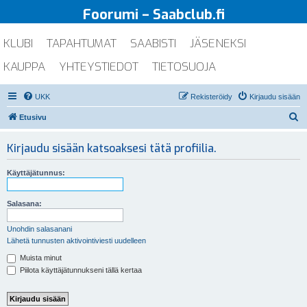
Foorumi – Saabclub.fi
KLUBI
TAPAHTUMAT
SAABISTI
JÄSENEKSI
KAUPPA
YHTEYSTIEDOT
TIETOSUOJA
UKK
Rekisteröidy
Kirjaudu sisään
E
Etusivu
t
Kirjaudu sisään katsoaksesi tätä profiilia.
s
i
Käyttäjätunnus:
Salasana:
Unohdin salasanani
Lähetä tunnusten aktivointiviesti uudelleen
Muista minut
Piilota käyttäjätunnukseni tällä kertaa