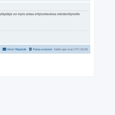
lläpitäjä voi myös antaa erityisoikeuksia rekisteröityneille
Viesti Ylläpidolle
Poista evästeet
Kaikki ajat ovat
UTC+02:00