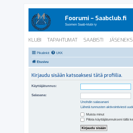
Foorumi – Saabclub.fi
Suomen Saab-klubi ry
KLUBI
TAPAHTUMAT
SAABISTI
JÄSENEKS
Pikalinkit
UKK
Etusivu
Kirjaudu sisään katsoaksesi tätä profiilia.
Käyttäjätunnus:
Salasana:
Unohdin salasanani
Lähetä tunnusten aktivointiviesti uud
Muista minut
Piilota käyttäjätunnukseni tällä k