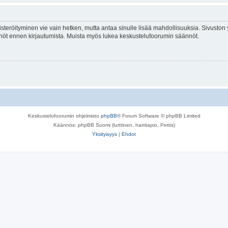
isteröityminen vie vain hetken, mutta antaa sinulle lisää mahdollisuuksia. Sivuston y
tännöt ennen kirjautumista. Muista myös lukea keskustelufoorumin säännöt.
Keskustelufoorumin ohjelmisto
phpBB
® Forum Software © phpBB Limited
Käännös: phpBB Suomi (lurttinen, harritapio, Pettis)
Yksityisyys
|
Ehdot