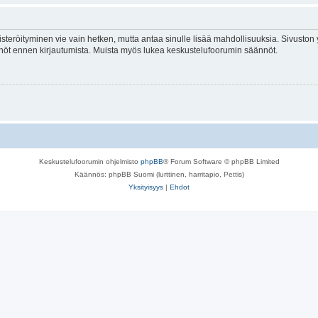
isteröityminen vie vain hetken, mutta antaa sinulle lisää mahdollisuuksia. Sivuston y
tännöt ennen kirjautumista. Muista myös lukea keskustelufoorumin säännöt.
Keskustelufoorumin ohjelmisto
phpBB
® Forum Software © phpBB Limited
Käännös: phpBB Suomi (lurttinen, harritapio, Pettis)
Yksityisyys
|
Ehdot