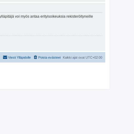
lläpitäjä voi myös antaa erityisoikeuksia rekisteröityneille
Viesti Ylläpidolle
Poista evästeet
Kaikki ajat ovat
UTC+02:00