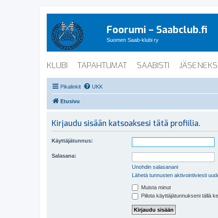
Foorumi – Saabclub.fi
Suomen Saab-klubi ry
KLUBI
TAPAHTUMAT
SAABISTI
JÄSENEKS
Pikalinkit
UKK
Etusivu
Kirjaudu sisään katsoaksesi tätä profiilia.
Käyttäjätunnus:
Salasana:
Unohdin salasanani
Lähetä tunnusten aktivointiviesti uud
Muista minut
Piilota käyttäjätunnukseni tällä k