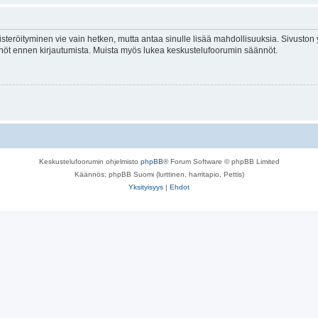
isteröityminen vie vain hetken, mutta antaa sinulle lisää mahdollisuuksia. Sivuston y
tännöt ennen kirjautumista. Muista myös lukea keskustelufoorumin säännöt.
Keskustelufoorumin ohjelmisto
phpBB
® Forum Software © phpBB Limited
Käännös: phpBB Suomi (lurttinen, harritapio, Pettis)
Yksityisyys
|
Ehdot