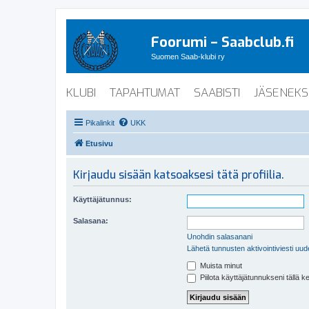
Foorumi – Saabclub.fi
Suomen Saab-klubi ry
KLUBI
TAPAHTUMAT
SAABISTI
JÄSENEKS
Pikalinkit
UKK
Etusivu
Kirjaudu sisään katsoaksesi tätä profiilia.
Käyttäjätunnus:
Salasana:
Unohdin salasanani
Lähetä tunnusten aktivointiviesti uud
Muista minut
Piilota käyttäjätunnukseni tällä k