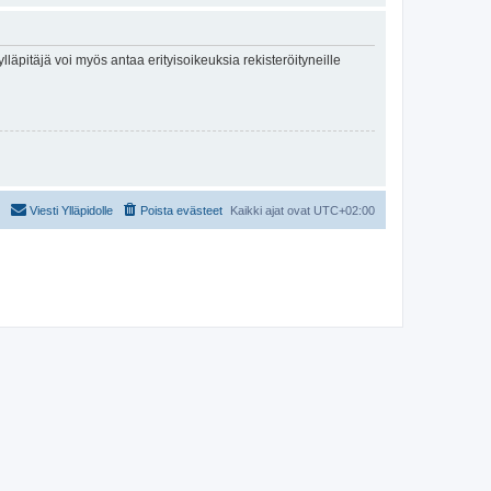
lläpitäjä voi myös antaa erityisoikeuksia rekisteröityneille
Viesti Ylläpidolle
Poista evästeet
Kaikki ajat ovat
UTC+02:00