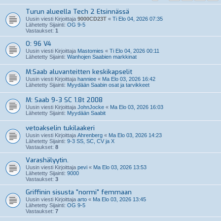
Turun alueella Tech 2 Etsinnässä
Uusin viesti Kirjoittaja
9000CD23T
«
Ti Elo 04, 2026 07:35
Lähetetty Sijainti:
OG 9-5
Vastaukset:
1
O: 96 V4
Uusin viesti Kirjoittaja
Mastomies
«
Ti Elo 04, 2026 00:11
Lähetetty Sijainti:
Wanhojen Saabien markkinat
M:Saab aluvanteitten keskikapselit
Uusin viesti Kirjoittaja
hanniee
«
Ma Elo 03, 2026 16:42
Lähetetty Sijainti:
Myydään Saabin osat ja tarvikkeet
M: Saab 9-3 SC 1.8t 2008
Uusin viesti Kirjoittaja
JohnJocke
«
Ma Elo 03, 2026 16:03
Lähetetty Sijainti:
Myydään Saabit
vetoakselin tukilaakeri
Uusin viesti Kirjoittaja
Ahrenberg
«
Ma Elo 03, 2026 14:23
Lähetetty Sijainti:
9-3 SS, SC, CV ja X
Vastaukset:
8
Varashälyytin.
Uusin viesti Kirjoittaja
pevi
«
Ma Elo 03, 2026 13:53
Lähetetty Sijainti:
9000
Vastaukset:
3
Griffinin sisusta "normi" femmaan
Uusin viesti Kirjoittaja
arto
«
Ma Elo 03, 2026 13:45
Lähetetty Sijainti:
OG 9-5
Vastaukset:
7