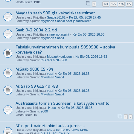
Vastaukset:
1901
1
124
125
126
127
…
Myydään saab 900 gls kaksoiskaasuttimet
Uusin viesti Kirjoittaja
Saabisti6161
«
Ke Elo 05, 2026 17:45
Lähetetty Sijainti:
Myydään Saabin osat ja tarvikkeet
Saab 9-3 2004 2.2 tid
Uusin viesti Kirjoittaja
sinnernotasaint
«
Ke Elo 05, 2026 16:56
Lähetetty Sijainti:
Myydään Saabit
Takaiskunvaimentimen kumipusla 5059530 – sopiva
korvaava osa?
Uusin viesti Kirjoittaja
Musaukkogibson
«
Ke Elo 05, 2026 16:53
Lähetetty Sijainti:
OG 9-3 & NG 900
M:Saab 9000 CS -94
Uusin viesti Kirjoittaja
vuari
«
Ke Elo 05, 2026 16:33
Lähetetty Sijainti:
Myydään Saabit
M: Saab 99 GLS 4d -83
Uusin viesti Kirjoittaja
vuari
«
Ke Elo 05, 2026 16:26
Lähetetty Sijainti:
Myydään Saabit
Australiasta tonnari Suomeen ja kätisyyden vaihto
Uusin viesti Kirjoittaja
-Hese-
«
Ke Elo 05, 2026 15:13
Lähetetty Sijainti:
9000
Vastaukset:
15
1
2
SC:n polttoainetankin luukku jumissa
Uusin viesti Kirjoittaja
anv
«
Ke Elo 05, 2026 14:04
Lähetetty Sijainti:
9-3 SS, SC, CV ja X