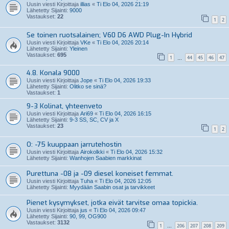
Uusin viesti Kirjoittaja
illias
«
Ti Elo 04, 2026 21:19
Lähetetty Sijainti:
9000
Vastaukset:
22
1
2
Se toinen ruotsalainen; V60 D6 AWD Plug-In Hybrid
Uusin viesti Kirjoittaja
VKe
«
Ti Elo 04, 2026 20:14
Lähetetty Sijainti:
Yleinen
Vastaukset:
695
1
44
45
46
47
…
4.8. Konala 9000
Uusin viesti Kirjoittaja
Jope
«
Ti Elo 04, 2026 19:33
Lähetetty Sijainti:
Olitko se sinä?
Vastaukset:
1
9-3 Kolinat, yhteenveto
Uusin viesti Kirjoittaja
Ari69
«
Ti Elo 04, 2026 16:15
Lähetetty Sijainti:
9-3 SS, SC, CV ja X
Vastaukset:
23
1
2
O: -75 kuuppaan jarrutehostin
Uusin viesti Kirjoittaja
Airokolkki
«
Ti Elo 04, 2026 15:32
Lähetetty Sijainti:
Wanhojen Saabien markkinat
Purettuna -08 ja -09 diesel koneiset femmat.
Uusin viesti Kirjoittaja
Tuha
«
Ti Elo 04, 2026 12:05
Lähetetty Sijainti:
Myydään Saabin osat ja tarvikkeet
Pienet kysymykset, jotka eivät tarvitse omaa topickia.
Uusin viesti Kirjoittaja
jus
«
Ti Elo 04, 2026 09:47
Lähetetty Sijainti:
90, 99, OG900
Vastaukset:
3132
1
206
207
208
209
…