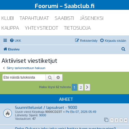
Foorumi – Saabclub.fi
KLUBI
TAPAHTUMAT
SAABISTI
JÄSENEKSI
KAUPPA
YHTEYSTIEDOT
TIETOSUOJA
UKK
Rekisteröidy
Kirjaudu sisään
E
Etusivu
t
Aktiiviset viestiketjut
s
Siirry tarkennettuun hakuun
i
Etsi
Tarkennettu haku
1
2
Seuraava
Haku löysi 62 tulosta
AIHEET
Suunnitteluviat / lapsukset - 9000
Uusin viesti Kirjoittaja
9000CD23T
«
Pe Elo 07, 2026 05:49
Lähetetty Sijainti:
9000
Vastaukset:
47
1
2
3
4
Onko Oulussa joku joka voisi hoitaa tuon ruostevaurion?