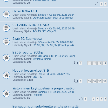
Vastaukset:
20
1
2
Ostan B284 ECU
Uusin viesti Kirjoittaja
Sinetra
«
Ke Elo 05, 2026 10:54
Lähetetty Sijainti:
Ostetaan Saabin osat ja tarvikkeet
9-3 2006 B284 ECU vika
Uusin viesti Kirjoittaja
Sinetra
«
Ke Elo 05, 2026 10:49
Lähetetty Sijainti:
9-3 SS, SC, CV ja X
Saab 92 Suomessa
Uusin viesti Kirjoittaja
JiiVee
«
Ke Elo 05, 2026 09:05
Lähetetty Sijainti:
92, 93, 94, 95, 96, 97 (2-tahti ja V4)
B205 road to 300hp
Uusin viesti Kirjoittaja
OlliHarju
«
Ti Elo 04, 2026 23:21
Lähetetty Sijainti:
Styling & tuning
Vastaukset:
196
1
11
12
13
14
…
Nopeat kysymykset 9-5
Uusin viesti Kirjoittaja
Pee
«
Ti Elo 04, 2026 23:15
Lähetetty Sijainti:
OG 9-5
Vastaukset:
1458
1
95
96
97
98
…
Ysitonninen käyttöpelinä ja projekti satku
Uusin viesti Kirjoittaja
Janinou
«
Ti Elo 04, 2026 22:11
Lähetetty Sijainti:
Projektit
Vastaukset:
91
1
4
5
6
7
…
Bensapumpun sulakkeelle ei tule jännitettä