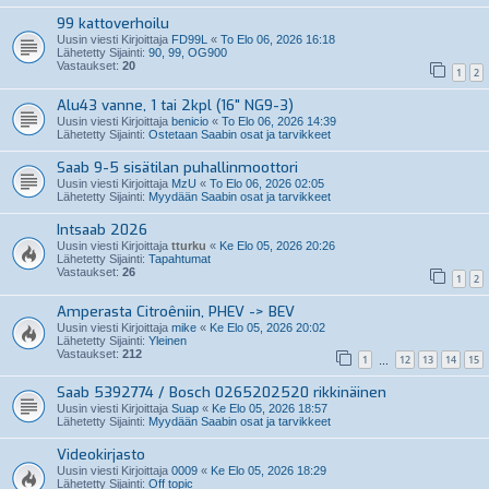
99 kattoverhoilu
Uusin viesti Kirjoittaja
FD99L
«
To Elo 06, 2026 16:18
Lähetetty Sijainti:
90, 99, OG900
Vastaukset:
20
1
2
Alu43 vanne, 1 tai 2kpl (16" NG9-3)
Uusin viesti Kirjoittaja
benicio
«
To Elo 06, 2026 14:39
Lähetetty Sijainti:
Ostetaan Saabin osat ja tarvikkeet
Saab 9-5 sisätilan puhallinmoottori
Uusin viesti Kirjoittaja
MzU
«
To Elo 06, 2026 02:05
Lähetetty Sijainti:
Myydään Saabin osat ja tarvikkeet
Intsaab 2026
Uusin viesti Kirjoittaja
tturku
«
Ke Elo 05, 2026 20:26
Lähetetty Sijainti:
Tapahtumat
Vastaukset:
26
1
2
Amperasta Citroêniin, PHEV -> BEV
Uusin viesti Kirjoittaja
mike
«
Ke Elo 05, 2026 20:02
Lähetetty Sijainti:
Yleinen
Vastaukset:
212
1
12
13
14
15
…
Saab 5392774 / Bosch 0265202520 rikkinäinen
Uusin viesti Kirjoittaja
Suap
«
Ke Elo 05, 2026 18:57
Lähetetty Sijainti:
Myydään Saabin osat ja tarvikkeet
Videokirjasto
Uusin viesti Kirjoittaja
0009
«
Ke Elo 05, 2026 18:29
Lähetetty Sijainti:
Off topic