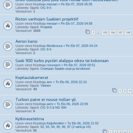
Uusin viesti Kirjoittaja
mestari
«
Pe Elo 07, 2026 05:05
Lähetetty Sijainti:
OG 9-5
Vastaukset:
1
Riston vanhojen Saabien projektit!
Uusin viesti Kirjoittaja
mestari
«
Pe Elo 07, 2026 04:58
Lähetetty Sijainti:
Projektit
Vastaukset:
1610
1
105
106
107
108
…
Aeron kansi
Uusin viesti Kirjoittaja
Monikossa
«
Pe Elo 07, 2026 04:24
Lähetetty Sijainti:
OG 9-5
Vastaukset:
2
Saab 900 turbo pystäri alalippa oikea tai kokonaan
Uusin viesti Kirjoittaja
rossnach
«
Pe Elo 07, 2026 00:51
Lähetetty Sijainti:
Ostetaan Saabin osat ja tarvikkeet
Kojelautakamerat
Uusin viesti Kirjoittaja
anv
«
To Elo 06, 2026 22:10
Lähetetty Sijainti:
Yleinen
Vastaukset:
43
1
2
3
Turbon paine ei nouse nollan yli.
Uusin viesti Kirjoittaja
aero
«
To Elo 06, 2026 22:09
Lähetetty Sijainti:
OG 9-3 & NG 900
Vastaukset:
6
Kytkinasetelma
Uusin viesti Kirjoittaja
KeijoAnnikki
«
To Elo 06, 2026 21:02
Lähetetty Sijainti:
92, 93, 94, 95, 96, 97 (2-tahti ja V4)
Vastaukset:
61
1
2
3
4
5