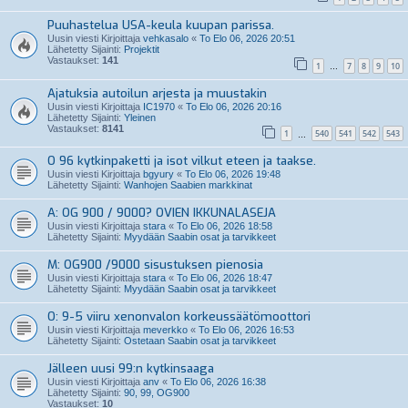
Puuhastelua USA-keula kuupan parissa.
Uusin viesti Kirjoittaja
vehkasalo
«
To Elo 06, 2026 20:51
Lähetetty Sijainti:
Projektit
Vastaukset:
141
1
7
8
9
10
…
Ajatuksia autoilun arjesta ja muustakin
Uusin viesti Kirjoittaja
IC1970
«
To Elo 06, 2026 20:16
Lähetetty Sijainti:
Yleinen
Vastaukset:
8141
1
540
541
542
543
…
O 96 kytkinpaketti ja isot vilkut eteen ja taakse.
Uusin viesti Kirjoittaja
bgyury
«
To Elo 06, 2026 19:48
Lähetetty Sijainti:
Wanhojen Saabien markkinat
A: OG 900 / 9000? OVIEN IKKUNALASEJA
Uusin viesti Kirjoittaja
stara
«
To Elo 06, 2026 18:58
Lähetetty Sijainti:
Myydään Saabin osat ja tarvikkeet
M: OG900 /9000 sisustuksen pienosia
Uusin viesti Kirjoittaja
stara
«
To Elo 06, 2026 18:47
Lähetetty Sijainti:
Myydään Saabin osat ja tarvikkeet
O: 9-5 viiru xenonvalon korkeussäätömoottori
Uusin viesti Kirjoittaja
meverkko
«
To Elo 06, 2026 16:53
Lähetetty Sijainti:
Ostetaan Saabin osat ja tarvikkeet
Jälleen uusi 99:n kytkinsaaga
Uusin viesti Kirjoittaja
anv
«
To Elo 06, 2026 16:38
Lähetetty Sijainti:
90, 99, OG900
Vastaukset:
10