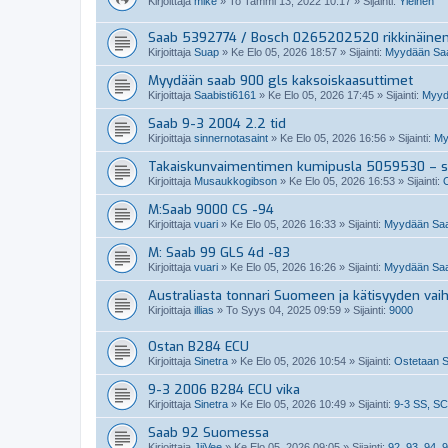
Kirjoittaja
mike
»
To Tammi 13, 2022 10:17
» Sijainti:
Yleinen
Saab 5392774 / Bosch 0265202520 rikkinäine
Kirjoittaja
Suap
»
Ke Elo 05, 2026 18:57
» Sijainti:
Myydään Saab
Myydään saab 900 gls kaksoiskaasuttimet
Kirjoittaja
Saabisti6161
»
Ke Elo 05, 2026 17:45
» Sijainti:
Myydä
Saab 9-3 2004 2.2 tid
Kirjoittaja
sinnernotasaint
»
Ke Elo 05, 2026 16:56
» Sijainti:
My
Takaiskunvaimentimen kumipusla 5059530 – so
Kirjoittaja
Musaukkogibson
»
Ke Elo 05, 2026 16:53
» Sijainti:
M:Saab 9000 CS -94
Kirjoittaja
vuari
»
Ke Elo 05, 2026 16:33
» Sijainti:
Myydään Saa
M: Saab 99 GLS 4d -83
Kirjoittaja
vuari
»
Ke Elo 05, 2026 16:26
» Sijainti:
Myydään Saa
Australiasta tonnari Suomeen ja kätisyyden vai
Kirjoittaja
illias
»
To Syys 04, 2025 09:59
» Sijainti:
9000
Ostan B284 ECU
Kirjoittaja
Sinetra
»
Ke Elo 05, 2026 10:54
» Sijainti:
Ostetaan S
9-3 2006 B284 ECU vika
Kirjoittaja
Sinetra
»
Ke Elo 05, 2026 10:49
» Sijainti:
9-3 SS, SC
Saab 92 Suomessa
Kirjoittaja
JiiVee
»
Ke Elo 05, 2026 09:05
» Sijainti:
92, 93, 94, 9