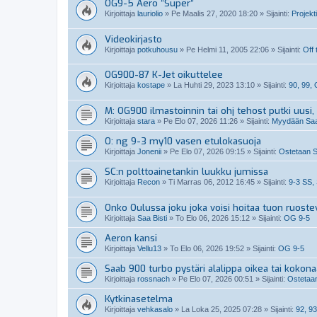
OG9-5 Aero ”Super”
Kirjoittaja
lauriolio
»
Pe Maalis 27, 2020 18:20
» Sijainti:
Projekti
Videokirjasto
Kirjoittaja
potkuhousu
»
Pe Helmi 11, 2005 22:06
» Sijainti:
Off 
OG900-87 K-Jet oikuttelee
Kirjoittaja
kostape
»
La Huhti 29, 2023 13:10
» Sijainti:
90, 99,
M: OG900 ilmastoinnin tai ohj tehost putki uusi, 
Kirjoittaja
stara
»
Pe Elo 07, 2026 11:26
» Sijainti:
Myydään Saab
O: ng 9-3 my10 vasen etulokasuoja
Kirjoittaja
Jonenii
»
Pe Elo 07, 2026 09:15
» Sijainti:
Ostetaan S
SC:n polttoainetankin luukku jumissa
Kirjoittaja
Recon
»
Ti Marras 06, 2012 16:45
» Sijainti:
9-3 SS,
Onko Oulussa joku joka voisi hoitaa tuon ruoste
Kirjoittaja
Saa Bisti
»
To Elo 06, 2026 15:12
» Sijainti:
OG 9-5
Aeron kansi
Kirjoittaja
Vellu13
»
To Elo 06, 2026 19:52
» Sijainti:
OG 9-5
Saab 900 turbo pystäri alalippa oikea tai kokon
Kirjoittaja
rossnach
»
Pe Elo 07, 2026 00:51
» Sijainti:
Ostetaan
Kytkinasetelma
Kirjoittaja
vehkasalo
»
La Loka 25, 2025 07:28
» Sijainti:
92, 93