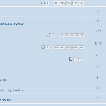
1
104
105
106
107
108
…
3
0
in osat ja tarvikkeet
1462
1
94
95
96
97
98
…
8145
1
540
541
542
543
544
…
44
1
2
3
2
8
G 900
0
in osat ja tarvikkeet
4
& NG 900