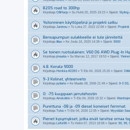
B205 road to 300hp
Kirjoittaja
OlliHarju
»
Su Huhti 20, 2025 19:23
» Sijainti:
Styling 
Ysitonninen käyttöpelinä ja projekti satku
Kirjoittaja
Janinou
»
To Loka 27, 2022 22:58
» Sijainti:
Projektit
Bensapumpun sulakkeelle ei tule jännitettä
Kirjoittaja
illias
»
Ke Joulu 16, 2020 14:38
» Sijainti:
9000
Se toinen ruotsalainen; V60 D6 AWD Plug-In Hy
Kirjoittaja
jmaatta
»
Su Marras 12, 2017 19:53
» Sijainti:
Yleine
4.8. Konala 9000
Kirjoittaja
Henkka #2283
»
Ti Elo 04, 2026 15:20
» Sijainti:
Olit
9-3 Kolinat, yhteenveto
Kirjoittaja
pyliaho
»
Ke Maalis 08, 2006 21:49
» Sijainti:
9-3 SS,
O: -75 kuuppaan jarrutehostin
Kirjoittaja
Airokolkki
»
Ti Elo 04, 2026 15:32
» Sijainti:
Wanhojen
Purettuna -08 ja -09 diesel koneiset femmat.
Kirjoittaja
Tuha
»
Ti Elo 04, 2026 12:05
» Sijainti:
Myydään Saabi
Pienet kysymykset, jotka eivät tarvitse omaa top
Kirjoittaja
LeKe96
»
To Helmi 07, 2013 18:08
» Sijainti:
90, 99,