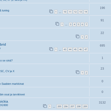
196
& tuning
1
10
11
12
13
14
…
91
1
3
4
5
6
7
…
22
1
2
brid
695
n
1
43
44
45
46
47
…
1
ko se sinä?
23
 SC, CV ja X
1
2
0
 Saabien markkinat
0
n osat ja tarvikkeet
ickia.
3132
 OG900
1
205
206
207
208
209
…