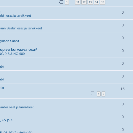
1
11
12
13
14
15
…
n
0
in osat ja tarvikkeet
0
än Saabin osat ja tarvikkeet
0
ydään Saabit
piva korvaava osa?
0
OG 9-3 & NG 900
0
bit
0
bit
hto
15
1
2
0
aabin osat ja tarvikkeet
0
, CV ja X
0
5, 96, 97 (2-tahti ja V4)