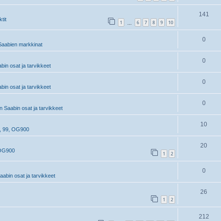
141
tit
1
6
7
8
9
10
…
0
aabien markkinat
0
in osat ja tarvikkeet
0
in osat ja tarvikkeet
0
 Saabin osat ja tarvikkeet
10
, 99, OG900
20
 OG900
1
2
0
abin osat ja tarvikkeet
26
1
2
212