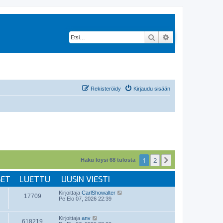
Etsi
Tarkennettu hak
Rekisteröidy
Kirjaudu sisään
1
2
Seuraava
Haku löysi 68 tulosta
SET
LUETTU
UUSIN VIESTI
Kirjoittaja
CarlShowalter
17709
Pe Elo 07, 2026 22:39
Kirjoittaja
anv
618219