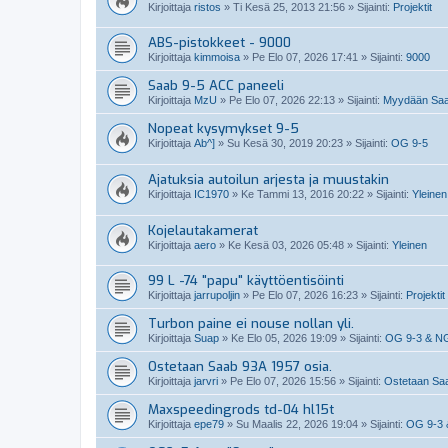
Kirjoittaja
ristos
»
Ti Kesä 25, 2013 21:56
» Sijainti:
Projektit
ABS-pistokkeet - 9000
Kirjoittaja
kimmoisa
»
Pe Elo 07, 2026 17:41
» Sijainti:
9000
Saab 9-5 ACC paneeli
Kirjoittaja
MzU
»
Pe Elo 07, 2026 22:13
» Sijainti:
Myydään Saab
Nopeat kysymykset 9-5
Kirjoittaja
Ab^]
»
Su Kesä 30, 2019 20:23
» Sijainti:
OG 9-5
Ajatuksia autoilun arjesta ja muustakin
Kirjoittaja
IC1970
»
Ke Tammi 13, 2016 20:22
» Sijainti:
Yleinen
Kojelautakamerat
Kirjoittaja
aero
»
Ke Kesä 03, 2026 05:48
» Sijainti:
Yleinen
99 L -74 "papu" käyttöentisöinti
Kirjoittaja
jarrupoljin
»
Pe Elo 07, 2026 16:23
» Sijainti:
Projektit
Turbon paine ei nouse nollan yli.
Kirjoittaja
Suap
»
Ke Elo 05, 2026 19:09
» Sijainti:
OG 9-3 & N
Ostetaan Saab 93A 1957 osia.
Kirjoittaja
jarvri
»
Pe Elo 07, 2026 15:56
» Sijainti:
Ostetaan Saab
Maxspeedingrods td-04 hl15t
Kirjoittaja
epe79
»
Su Maalis 22, 2026 19:04
» Sijainti:
OG 9-3 