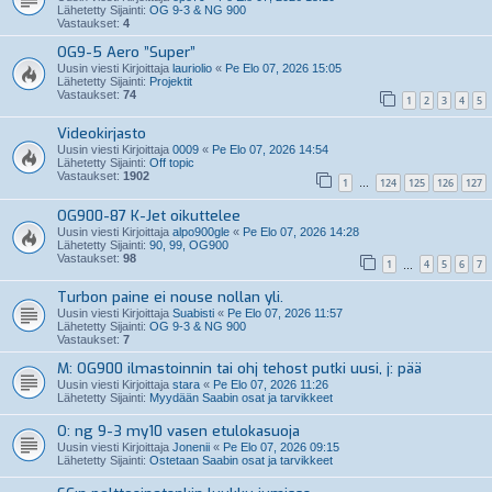
Lähetetty Sijainti:
OG 9-3 & NG 900
Vastaukset:
4
OG9-5 Aero ”Super”
Uusin viesti Kirjoittaja
lauriolio
«
Pe Elo 07, 2026 15:05
Lähetetty Sijainti:
Projektit
Vastaukset:
74
1
2
3
4
5
Videokirjasto
Uusin viesti Kirjoittaja
0009
«
Pe Elo 07, 2026 14:54
Lähetetty Sijainti:
Off topic
Vastaukset:
1902
1
124
125
126
127
…
OG900-87 K-Jet oikuttelee
Uusin viesti Kirjoittaja
alpo900gle
«
Pe Elo 07, 2026 14:28
Lähetetty Sijainti:
90, 99, OG900
Vastaukset:
98
1
4
5
6
7
…
Turbon paine ei nouse nollan yli.
Uusin viesti Kirjoittaja
Suabisti
«
Pe Elo 07, 2026 11:57
Lähetetty Sijainti:
OG 9-3 & NG 900
Vastaukset:
7
M: OG900 ilmastoinnin tai ohj tehost putki uusi, j: pää
Uusin viesti Kirjoittaja
stara
«
Pe Elo 07, 2026 11:26
Lähetetty Sijainti:
Myydään Saabin osat ja tarvikkeet
O: ng 9-3 my10 vasen etulokasuoja
Uusin viesti Kirjoittaja
Jonenii
«
Pe Elo 07, 2026 09:15
Lähetetty Sijainti:
Ostetaan Saabin osat ja tarvikkeet