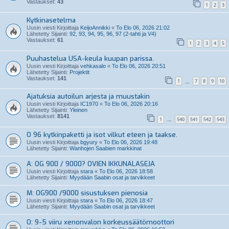
Vastaukset:
43
1
2
3
Kytkinasetelma
Uusin viesti Kirjoittaja
KeijoAnnikki
«
To Elo 06, 2026 21:02
Lähetetty Sijainti:
92, 93, 94, 95, 96, 97 (2-tahti ja V4)
Vastaukset:
61
1
2
3
4
5
Puuhastelua USA-keula kuupan parissa.
Uusin viesti Kirjoittaja
vehkasalo
«
To Elo 06, 2026 20:51
Lähetetty Sijainti:
Projektit
Vastaukset:
141
1
7
8
9
10
…
Ajatuksia autoilun arjesta ja muustakin
Uusin viesti Kirjoittaja
IC1970
«
To Elo 06, 2026 20:16
Lähetetty Sijainti:
Yleinen
Vastaukset:
8141
1
540
541
542
543
…
O 96 kytkinpaketti ja isot vilkut eteen ja taakse.
Uusin viesti Kirjoittaja
bgyury
«
To Elo 06, 2026 19:48
Lähetetty Sijainti:
Wanhojen Saabien markkinat
A: OG 900 / 9000? OVIEN IKKUNALASEJA
Uusin viesti Kirjoittaja
stara
«
To Elo 06, 2026 18:58
Lähetetty Sijainti:
Myydään Saabin osat ja tarvikkeet
M: OG900 /9000 sisustuksen pienosia
Uusin viesti Kirjoittaja
stara
«
To Elo 06, 2026 18:47
Lähetetty Sijainti:
Myydään Saabin osat ja tarvikkeet
O: 9-5 viiru xenonvalon korkeussäätömoottori