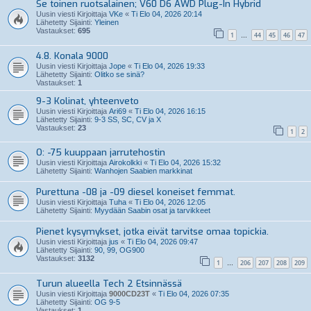
Se toinen ruotsalainen; V60 D6 AWD Plug-In Hybrid
Uusin viesti Kirjoittaja
VKe
«
Ti Elo 04, 2026 20:14
Lähetetty Sijainti:
Yleinen
Vastaukset:
695
1
44
45
46
47
…
4.8. Konala 9000
Uusin viesti Kirjoittaja
Jope
«
Ti Elo 04, 2026 19:33
Lähetetty Sijainti:
Olitko se sinä?
Vastaukset:
1
9-3 Kolinat, yhteenveto
Uusin viesti Kirjoittaja
Ari69
«
Ti Elo 04, 2026 16:15
Lähetetty Sijainti:
9-3 SS, SC, CV ja X
Vastaukset:
23
1
2
O: -75 kuuppaan jarrutehostin
Uusin viesti Kirjoittaja
Airokolkki
«
Ti Elo 04, 2026 15:32
Lähetetty Sijainti:
Wanhojen Saabien markkinat
Purettuna -08 ja -09 diesel koneiset femmat.
Uusin viesti Kirjoittaja
Tuha
«
Ti Elo 04, 2026 12:05
Lähetetty Sijainti:
Myydään Saabin osat ja tarvikkeet
Pienet kysymykset, jotka eivät tarvitse omaa topickia.
Uusin viesti Kirjoittaja
jus
«
Ti Elo 04, 2026 09:47
Lähetetty Sijainti:
90, 99, OG900
Vastaukset:
3132
1
206
207
208
209
…
Turun alueella Tech 2 Etsinnässä
Uusin viesti Kirjoittaja
9000CD23T
«
Ti Elo 04, 2026 07:35
Lähetetty Sijainti:
OG 9-5
Vastaukset:
1