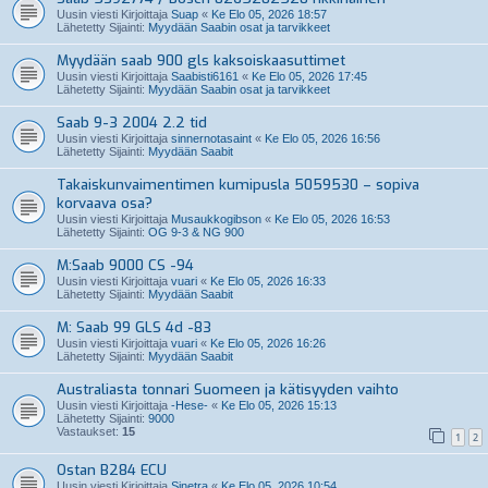
Uusin viesti Kirjoittaja
Suap
«
Ke Elo 05, 2026 18:57
Lähetetty Sijainti:
Myydään Saabin osat ja tarvikkeet
Myydään saab 900 gls kaksoiskaasuttimet
Uusin viesti Kirjoittaja
Saabisti6161
«
Ke Elo 05, 2026 17:45
Lähetetty Sijainti:
Myydään Saabin osat ja tarvikkeet
Saab 9-3 2004 2.2 tid
Uusin viesti Kirjoittaja
sinnernotasaint
«
Ke Elo 05, 2026 16:56
Lähetetty Sijainti:
Myydään Saabit
Takaiskunvaimentimen kumipusla 5059530 – sopiva
korvaava osa?
Uusin viesti Kirjoittaja
Musaukkogibson
«
Ke Elo 05, 2026 16:53
Lähetetty Sijainti:
OG 9-3 & NG 900
M:Saab 9000 CS -94
Uusin viesti Kirjoittaja
vuari
«
Ke Elo 05, 2026 16:33
Lähetetty Sijainti:
Myydään Saabit
M: Saab 99 GLS 4d -83
Uusin viesti Kirjoittaja
vuari
«
Ke Elo 05, 2026 16:26
Lähetetty Sijainti:
Myydään Saabit
Australiasta tonnari Suomeen ja kätisyyden vaihto
Uusin viesti Kirjoittaja
-Hese-
«
Ke Elo 05, 2026 15:13
Lähetetty Sijainti:
9000
Vastaukset:
15
1
2
Ostan B284 ECU
Uusin viesti Kirjoittaja
Sinetra
«
Ke Elo 05, 2026 10:54