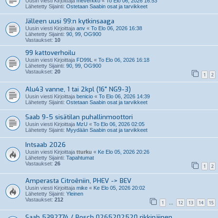
Uusin viesti Kirjoittaja
meverkko
«
To Elo 06, 2026 16:53
Lähetetty Sijainti:
Ostetaan Saabin osat ja tarvikkeet
Jälleen uusi 99:n kytkinsaaga
Uusin viesti Kirjoittaja
anv
«
To Elo 06, 2026 16:38
Lähetetty Sijainti:
90, 99, OG900
Vastaukset:
10
99 kattoverhoilu
Uusin viesti Kirjoittaja
FD99L
«
To Elo 06, 2026 16:18
Lähetetty Sijainti:
90, 99, OG900
Vastaukset:
20
1
2
Alu43 vanne, 1 tai 2kpl (16" NG9-3)
Uusin viesti Kirjoittaja
benicio
«
To Elo 06, 2026 14:39
Lähetetty Sijainti:
Ostetaan Saabin osat ja tarvikkeet
Saab 9-5 sisätilan puhallinmoottori
Uusin viesti Kirjoittaja
MzU
«
To Elo 06, 2026 02:05
Lähetetty Sijainti:
Myydään Saabin osat ja tarvikkeet
Intsaab 2026
Uusin viesti Kirjoittaja
tturku
«
Ke Elo 05, 2026 20:26
Lähetetty Sijainti:
Tapahtumat
Vastaukset:
26
1
2
Amperasta Citroêniin, PHEV -> BEV
Uusin viesti Kirjoittaja
mike
«
Ke Elo 05, 2026 20:02
Lähetetty Sijainti:
Yleinen
Vastaukset:
212
1
12
13
14
15
…
Saab 5392774 / Bosch 0265202520 rikkinäinen