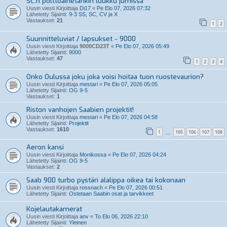
SC:n polttoainetankin luukku jumissa
Uusin viesti Kirjoittaja
Di17
«
Pe Elo 07, 2026 07:32
Lähetetty Sijainti:
9-3 SS, SC, CV ja X
Vastaukset:
21
1
2
Suunnitteluviat / lapsukset - 9000
Uusin viesti Kirjoittaja
9000CD23T
«
Pe Elo 07, 2026 05:49
Lähetetty Sijainti:
9000
Vastaukset:
47
1
2
3
4
Onko Oulussa joku joka voisi hoitaa tuon ruostevaurion?
Uusin viesti Kirjoittaja
mestari
«
Pe Elo 07, 2026 05:05
Lähetetty Sijainti:
OG 9-5
Vastaukset:
1
Riston vanhojen Saabien projektit!
Uusin viesti Kirjoittaja
mestari
«
Pe Elo 07, 2026 04:58
Lähetetty Sijainti:
Projektit
Vastaukset:
1610
1
105
106
107
108
…
Aeron kansi
Uusin viesti Kirjoittaja
Monikossa
«
Pe Elo 07, 2026 04:24
Lähetetty Sijainti:
OG 9-5
Vastaukset:
2
Saab 900 turbo pystäri alalippa oikea tai kokonaan
Uusin viesti Kirjoittaja
rossnach
«
Pe Elo 07, 2026 00:51
Lähetetty Sijainti:
Ostetaan Saabin osat ja tarvikkeet
Kojelautakamerat
Uusin viesti Kirjoittaja
anv
«
To Elo 06, 2026 22:10
Lähetetty Sijainti:
Yleinen