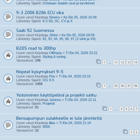
Lähetetty Sijainti:
Ostetaan Saabin osat ja tarvikkeet
9-3 2006 B284 ECU vika
Uusin viesti Kirjoittaja
Sinetra
«
Ke Elo 05, 2026 10:49
Lähetetty Sijainti:
9-3 SS, SC, CV ja X
Saab 92 Suomessa
Uusin viesti Kirjoittaja
JiiVee
«
Ke Elo 05, 2026 09:05
Lähetetty Sijainti:
92, 93, 94, 95, 96, 97 (2-tahti ja V4)
B205 road to 300hp
Uusin viesti Kirjoittaja
OlliHarju
«
Ti Elo 04, 2026 23:21
Lähetetty Sijainti:
Styling & tuning
Vastaukset:
196
1
11
12
13
14
…
Nopeat kysymykset 9-5
Uusin viesti Kirjoittaja
Pee
«
Ti Elo 04, 2026 23:15
Lähetetty Sijainti:
OG 9-5
Vastaukset:
1458
1
95
96
97
98
…
Ysitonninen käyttöpelinä ja projekti satku
Uusin viesti Kirjoittaja
Janinou
«
Ti Elo 04, 2026 22:11
Lähetetty Sijainti:
Projektit
Vastaukset:
91
1
4
5
6
7
…
Bensapumpun sulakkeelle ei tule jännitettä
Uusin viesti Kirjoittaja
illias
«
Ti Elo 04, 2026 21:19
Lähetetty Sijainti:
9000
Vastaukset:
22
1
2