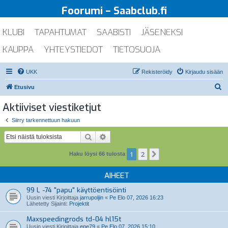
Foorumi – Saabclub.fi
KLUBI
TAPAHTUMAT
SAABISTI
JÄSENEKSI
KAUPPA
YHTEYSTIEDOT
TIETOSUOJA
UKK
Rekisteröidy
Kirjaudu sisään
E
Etusivu
t
Aktiiviset viestiketjut
s
Siirry tarkennettuun hakuun
i
Etsi
Tarkennettu haku
1
2
Seuraava
Haku löysi 66 tulosta
AIHEET
99 L -74 "papu" käyttöentisöinti
Uusin viesti Kirjoittaja
jarrupoljin
«
Pe Elo 07, 2026 16:23
Lähetetty Sijainti:
Projektit
Maxspeedingrods td-04 hl15t
Uusin viesti Kirjoittaja
epe79
«
Pe Elo 07, 2026 15:10