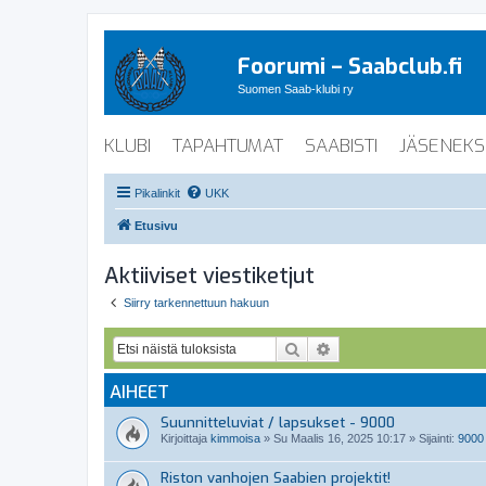
Foorumi – Saabclub.fi
Suomen Saab-klubi ry
KLUBI
TAPAHTUMAT
SAABISTI
JÄSENEKS
Pikalinkit
UKK
Etusivu
Aktiiviset viestiketjut
Siirry tarkennettuun hakuun
Etsi
Tarkennettu haku
AIHEET
Suunnitteluviat / lapsukset - 9000
Kirjoittaja
kimmoisa
»
Su Maalis 16, 2025 10:17
» Sijainti:
9000
Riston vanhojen Saabien projektit!