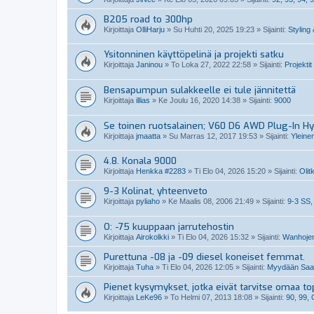
B205 road to 300hp
Kirjoittaja
OlliHarju
»
Su Huhti 20, 2025 19:23
» Sijainti:
Styling 
Ysitonninen käyttöpelinä ja projekti satku
Kirjoittaja
Janinou
»
To Loka 27, 2022 22:58
» Sijainti:
Projektit
Bensapumpun sulakkeelle ei tule jännitettä
Kirjoittaja
illias
»
Ke Joulu 16, 2020 14:38
» Sijainti:
9000
Se toinen ruotsalainen; V60 D6 AWD Plug-In Hy
Kirjoittaja
jmaatta
»
Su Marras 12, 2017 19:53
» Sijainti:
Yleine
4.8. Konala 9000
Kirjoittaja
Henkka #2283
»
Ti Elo 04, 2026 15:20
» Sijainti:
Olit
9-3 Kolinat, yhteenveto
Kirjoittaja
pyliaho
»
Ke Maalis 08, 2006 21:49
» Sijainti:
9-3 SS,
O: -75 kuuppaan jarrutehostin
Kirjoittaja
Airokolkki
»
Ti Elo 04, 2026 15:32
» Sijainti:
Wanhojen
Purettuna -08 ja -09 diesel koneiset femmat.
Kirjoittaja
Tuha
»
Ti Elo 04, 2026 12:05
» Sijainti:
Myydään Saabi
Pienet kysymykset, jotka eivät tarvitse omaa top
Kirjoittaja
LeKe96
»
To Helmi 07, 2013 18:08
» Sijainti:
90, 99,