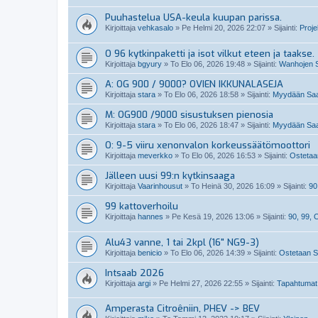
Puuhastelua USA-keula kuupan parissa.
Kirjoittaja
vehkasalo
»
Pe Helmi 20, 2026 22:07
» Sijainti:
Projek
O 96 kytkinpaketti ja isot vilkut eteen ja taakse.
Kirjoittaja
bgyury
»
To Elo 06, 2026 19:48
» Sijainti:
Wanhojen S
A: OG 900 / 9000? OVIEN IKKUNALASEJA
Kirjoittaja
stara
»
To Elo 06, 2026 18:58
» Sijainti:
Myydään Saab
M: OG900 /9000 sisustuksen pienosia
Kirjoittaja
stara
»
To Elo 06, 2026 18:47
» Sijainti:
Myydään Saab
O: 9-5 viiru xenonvalon korkeussäätömoottori
Kirjoittaja
meverkko
»
To Elo 06, 2026 16:53
» Sijainti:
Ostetaan
Jälleen uusi 99:n kytkinsaaga
Kirjoittaja
Vaarinhousut
»
To Heinä 30, 2026 16:09
» Sijainti:
90
99 kattoverhoilu
Kirjoittaja
hannes
»
Pe Kesä 19, 2026 13:06
» Sijainti:
90, 99,
Alu43 vanne, 1 tai 2kpl (16" NG9-3)
Kirjoittaja
benicio
»
To Elo 06, 2026 14:39
» Sijainti:
Ostetaan Sa
Intsaab 2026
Kirjoittaja
argi
»
Pe Helmi 27, 2026 22:55
» Sijainti:
Tapahtumat
Amperasta Citroêniin, PHEV -> BEV