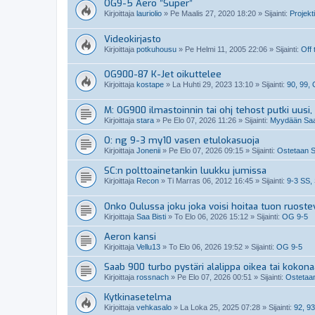
OG9-5 Aero ”Super”
Kirjoittaja
lauriolio
»
Pe Maalis 27, 2020 18:20
» Sijainti:
Projekti
Videokirjasto
Kirjoittaja
potkuhousu
»
Pe Helmi 11, 2005 22:06
» Sijainti:
Off 
OG900-87 K-Jet oikuttelee
Kirjoittaja
kostape
»
La Huhti 29, 2023 13:10
» Sijainti:
90, 99,
M: OG900 ilmastoinnin tai ohj tehost putki uusi, 
Kirjoittaja
stara
»
Pe Elo 07, 2026 11:26
» Sijainti:
Myydään Saab
O: ng 9-3 my10 vasen etulokasuoja
Kirjoittaja
Jonenii
»
Pe Elo 07, 2026 09:15
» Sijainti:
Ostetaan S
SC:n polttoainetankin luukku jumissa
Kirjoittaja
Recon
»
Ti Marras 06, 2012 16:45
» Sijainti:
9-3 SS,
Onko Oulussa joku joka voisi hoitaa tuon ruoste
Kirjoittaja
Saa Bisti
»
To Elo 06, 2026 15:12
» Sijainti:
OG 9-5
Aeron kansi
Kirjoittaja
Vellu13
»
To Elo 06, 2026 19:52
» Sijainti:
OG 9-5
Saab 900 turbo pystäri alalippa oikea tai kokon
Kirjoittaja
rossnach
»
Pe Elo 07, 2026 00:51
» Sijainti:
Ostetaan
Kytkinasetelma
Kirjoittaja
vehkasalo
»
La Loka 25, 2025 07:28
» Sijainti:
92, 93