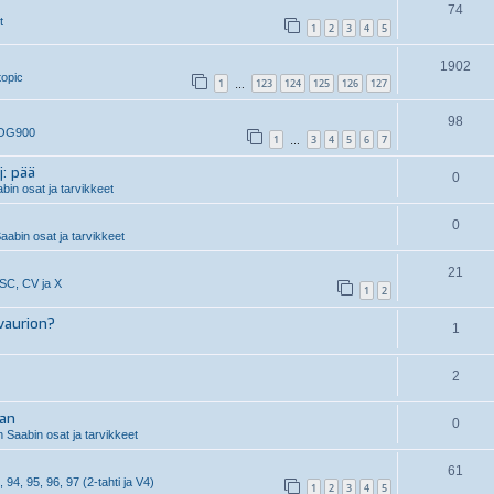
74
t
1
2
3
4
5
1902
topic
1
123
124
125
126
127
…
98
 OG900
1
3
4
5
6
7
…
j: pää
0
in osat ja tarvikkeet
0
aabin osat ja tarvikkeet
21
 SC, CV ja X
1
2
vaurion?
1
2
aan
0
 Saabin osat ja tarvikkeet
61
, 94, 95, 96, 97 (2-tahti ja V4)
1
2
3
4
5