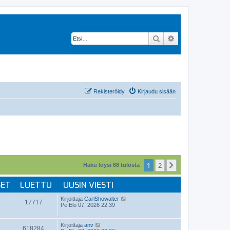
Etsi
Tarkennettu hak
Rekisteröidy
Kirjaudu sisään
1
2
Seuraava
Haku löysi 68 tulosta
SET
LUETTU
UUSIN VIESTI
Kirjoittaja
CarlShowalter
17717
Pe Elo 07, 2026 22:39
Kirjoittaja
anv
618284