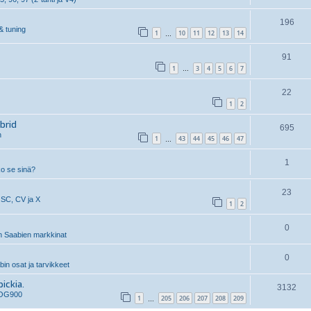
196
& tuning
1
10
11
12
13
14
…
91
1
3
4
5
6
7
…
22
1
2
brid
695
n
1
43
44
45
46
47
…
1
ko se sinä?
23
 SC, CV ja X
1
2
0
 Saabien markkinat
0
n osat ja tarvikkeet
ickia.
3132
 OG900
1
205
206
207
208
209
…