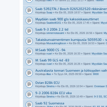
Kirjoittaja
mike
»
To Tammi 13, 2022 10:17
» Sijainti:
Yleinen
Saab 5392774 / Bosch 0265202520 rikkinäine
Kirjoittaja
Suap
»
Ke Elo 05, 2026 18:57
» Sijainti:
Myydään Saab
Myydään saab 900 gls kaksoiskaasuttimet
Kirjoittaja
Saabisti6161
»
Ke Elo 05, 2026 17:45
» Sijainti:
Myydä
Saab 9-3 2004 2.2 tid
Kirjoittaja
sinnernotasaint
»
Ke Elo 05, 2026 16:56
» Sijainti:
My
Takaiskunvaimentimen kumipusla 5059530 – so
Kirjoittaja
Musaukkogibson
»
Ke Elo 05, 2026 16:53
» Sijainti:
M:Saab 9000 CS -94
Kirjoittaja
vuari
»
Ke Elo 05, 2026 16:33
» Sijainti:
Myydään Saa
M: Saab 99 GLS 4d -83
Kirjoittaja
vuari
»
Ke Elo 05, 2026 16:26
» Sijainti:
Myydään Saa
Australiasta tonnari Suomeen ja kätisyyden vai
Kirjoittaja
illias
»
To Syys 04, 2025 09:59
» Sijainti:
9000
Ostan B284 ECU
Kirjoittaja
Sinetra
»
Ke Elo 05, 2026 10:54
» Sijainti:
Ostetaan S
9-3 2006 B284 ECU vika
Kirjoittaja
Sinetra
»
Ke Elo 05, 2026 10:49
» Sijainti:
9-3 SS, SC
Saab 92 Suomessa
Kirjoittaja
JiiVee
»
Ke Elo 05, 2026 09:05
» Sijainti:
92, 93, 94, 9