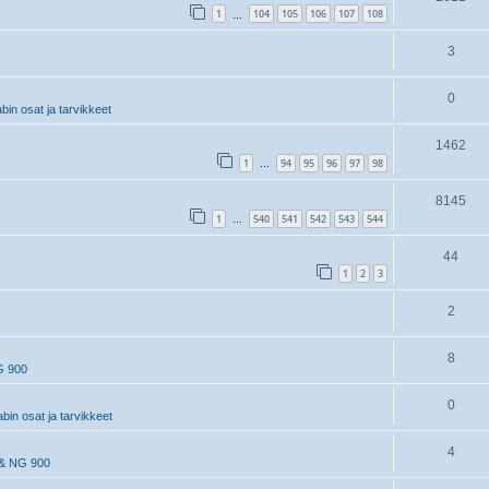
1
104
105
106
107
108
…
3
0
in osat ja tarvikkeet
1462
1
94
95
96
97
98
…
8145
1
540
541
542
543
544
…
44
1
2
3
2
8
G 900
0
in osat ja tarvikkeet
4
& NG 900