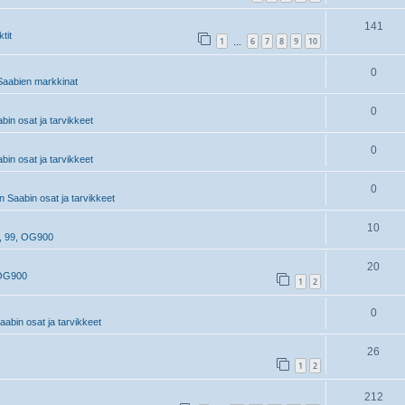
141
tit
1
6
7
8
9
10
…
0
aabien markkinat
0
in osat ja tarvikkeet
0
in osat ja tarvikkeet
0
 Saabin osat ja tarvikkeet
10
, 99, OG900
20
 OG900
1
2
0
abin osat ja tarvikkeet
26
1
2
212