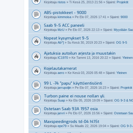
Kirjoittaja
ristos
»
Ti Kesä 25, 2013 21:56
» Sijainti:
Projektit
ABS-pistokkeet - 9000
Kirjoittaja
kimmoisa
»
Pe Elo 07, 2026 17:41
» Sijainti:
9000
Saab 9-5 ACC paneeli
Kirjoittaja
MzU
»
Pe Elo 07, 2026 22:13
» Sijainti:
Myydään Saab
Nopeat kysymykset 9-5
Kirjoittaja
Ab^]
»
Su Kesä 30, 2019 20:23
» Sijainti:
OG 9-5
Ajatuksia autoilun arjesta ja muustakin
Kirjoittaja
IC1970
»
Ke Tammi 13, 2016 20:22
» Sijainti:
Yleinen
Kojelautakamerat
Kirjoittaja
aero
»
Ke Kesä 03, 2026 05:48
» Sijainti:
Yleinen
99 L -74 "papu" käyttöentisöinti
Kirjoittaja
jarrupoljin
»
Pe Elo 07, 2026 16:23
» Sijainti:
Projektit
Turbon paine ei nouse nollan yli.
Kirjoittaja
Suap
»
Ke Elo 05, 2026 19:09
» Sijainti:
OG 9-3 & N
Ostetaan Saab 93A 1957 osia.
Kirjoittaja
jarvri
»
Pe Elo 07, 2026 15:56
» Sijainti:
Ostetaan Saab
Maxspeedingrods td-04 hl15t
Kirjoittaja
epe79
»
Su Maalis 22, 2026 19:04
» Sijainti:
OG 9-3 