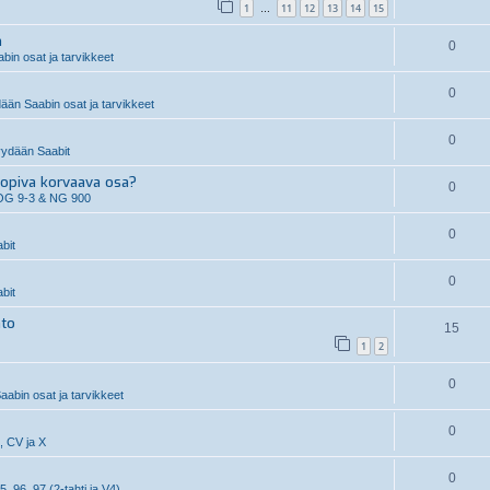
1
11
12
13
14
15
…
n
0
in osat ja tarvikkeet
0
än Saabin osat ja tarvikkeet
0
ydään Saabit
piva korvaava osa?
0
OG 9-3 & NG 900
0
bit
0
bit
hto
15
1
2
0
aabin osat ja tarvikkeet
0
, CV ja X
0
5, 96, 97 (2-tahti ja V4)