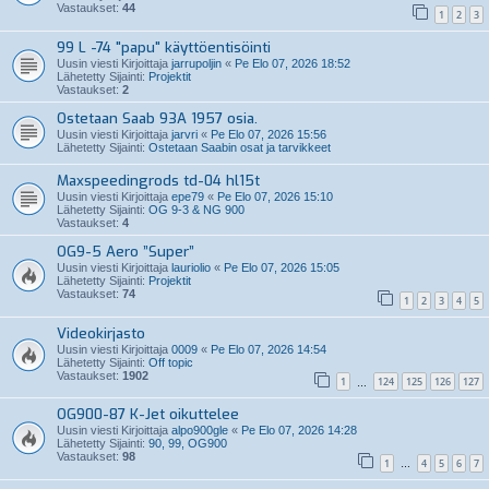
Vastaukset:
44
1
2
3
99 L -74 "papu" käyttöentisöinti
Uusin viesti Kirjoittaja
jarrupoljin
«
Pe Elo 07, 2026 18:52
Lähetetty Sijainti:
Projektit
Vastaukset:
2
Ostetaan Saab 93A 1957 osia.
Uusin viesti Kirjoittaja
jarvri
«
Pe Elo 07, 2026 15:56
Lähetetty Sijainti:
Ostetaan Saabin osat ja tarvikkeet
Maxspeedingrods td-04 hl15t
Uusin viesti Kirjoittaja
epe79
«
Pe Elo 07, 2026 15:10
Lähetetty Sijainti:
OG 9-3 & NG 900
Vastaukset:
4
OG9-5 Aero ”Super”
Uusin viesti Kirjoittaja
lauriolio
«
Pe Elo 07, 2026 15:05
Lähetetty Sijainti:
Projektit
Vastaukset:
74
1
2
3
4
5
Videokirjasto
Uusin viesti Kirjoittaja
0009
«
Pe Elo 07, 2026 14:54
Lähetetty Sijainti:
Off topic
Vastaukset:
1902
1
124
125
126
127
…
OG900-87 K-Jet oikuttelee
Uusin viesti Kirjoittaja
alpo900gle
«
Pe Elo 07, 2026 14:28
Lähetetty Sijainti:
90, 99, OG900
Vastaukset:
98
1
4
5
6
7
…