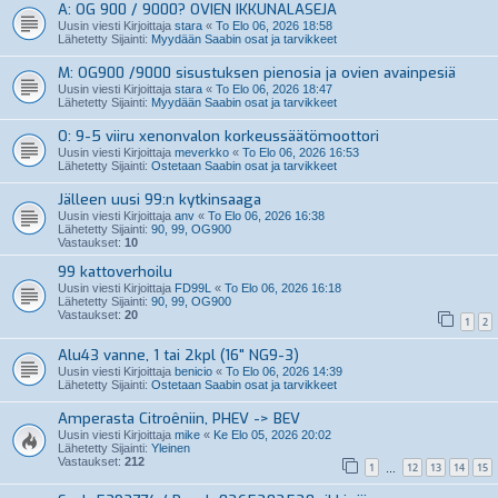
A: OG 900 / 9000? OVIEN IKKUNALASEJA
Uusin viesti Kirjoittaja
stara
«
To Elo 06, 2026 18:58
Lähetetty Sijainti:
Myydään Saabin osat ja tarvikkeet
M: OG900 /9000 sisustuksen pienosia ja ovien avainpesiä
Uusin viesti Kirjoittaja
stara
«
To Elo 06, 2026 18:47
Lähetetty Sijainti:
Myydään Saabin osat ja tarvikkeet
O: 9-5 viiru xenonvalon korkeussäätömoottori
Uusin viesti Kirjoittaja
meverkko
«
To Elo 06, 2026 16:53
Lähetetty Sijainti:
Ostetaan Saabin osat ja tarvikkeet
Jälleen uusi 99:n kytkinsaaga
Uusin viesti Kirjoittaja
anv
«
To Elo 06, 2026 16:38
Lähetetty Sijainti:
90, 99, OG900
Vastaukset:
10
99 kattoverhoilu
Uusin viesti Kirjoittaja
FD99L
«
To Elo 06, 2026 16:18
Lähetetty Sijainti:
90, 99, OG900
Vastaukset:
20
1
2
Alu43 vanne, 1 tai 2kpl (16" NG9-3)
Uusin viesti Kirjoittaja
benicio
«
To Elo 06, 2026 14:39
Lähetetty Sijainti:
Ostetaan Saabin osat ja tarvikkeet
Amperasta Citroêniin, PHEV -> BEV
Uusin viesti Kirjoittaja
mike
«
Ke Elo 05, 2026 20:02
Lähetetty Sijainti:
Yleinen
Vastaukset:
212
1
12
13
14
15
…