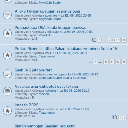
Lähetetty Sijainti:
Myydään Saabit
A: 9-3 takajarrupalojen asennusjousi
Uusin viesti Kirjoittaja
automies
«
La Elo 08, 2026 20:58
Lähetetty Sijainti:
Myydään Saabit
Puuhastelua USA-keula kuupan parissa.
Uusin viesti Kirjoittaja
vehkasalo
«
La Elo 08, 2026 20:53
Lähetetty Sijainti:
Projektit
Vastaukset:
143
1
7
8
9
10
…
Potkut Riihimäki Ullan Pakari, kuukauden toinen Su klo 15
Uusin viesti Kirjoittaja
VMTD
«
La Elo 08, 2026 20:04
Lähetetty Sijainti:
Tapahtumat
Vastaukset:
493
1
30
31
32
33
…
Saab 9-5 jalopuuratti
Uusin viesti Kirjoittaja
tonnaritomppa
«
La Elo 08, 2026 19:12
Lähetetty Sijainti:
Ostetaan Saabin osat ja tarvikkeet
Vaatikaa aina vaihdetut osat takaisin
Uusin viesti Kirjoittaja
nalleolut
«
La Elo 08, 2026 19:10
Lähetetty Sijainti:
Yleinen
Vastaukset:
5
Intsaab 2026
Uusin viesti Kirjoittaja
mestari
«
La Elo 08, 2026 17:58
Lähetetty Sijainti:
Tapahtumat
Vastaukset:
27
1
2
Riston vanhojen Saabien projektit!