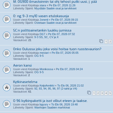
M: OG900 ilmastoinnin tai ohj tehost putki uusi, j: pää
Uusin viesti Kirjoittaja
stara
«
Pe Elo 07, 2026 11:26
Lähetetty Sijainti:
Myydään Saabin osat ja tarvikkeet
O: ng 9-3 my10 vasen etulokasuoja
Uusin viesti Kirjoittaja
Jonenii
«
Pe Elo 07, 2026 09:15
Lähetetty Sijainti:
Ostetaan Saabin osat ja tarvikkeet
SC:n polttoainetankin luukku jumissa
Uusin viesti Kirjoittaja
Di17
«
Pe Elo 07, 2026 07:32
Lähetetty Sijainti:
9-3 SS, SC, CV ja X
Vastaukset:
21
1
2
Onko Oulussa joku joka voisi hoitaa tuon ruostevaurion?
Uusin viesti Kirjoittaja
mestari
«
Pe Elo 07, 2026 05:05
Lähetetty Sijainti:
OG 9-5
Vastaukset:
1
Aeron kansi
Uusin viesti Kirjoittaja
Monikossa
«
Pe Elo 07, 2026 04:24
Lähetetty Sijainti:
OG 9-5
Vastaukset:
2
Kytkinasetelma
Uusin viesti Kirjoittaja
KeijoAnnikki
«
To Elo 06, 2026 21:02
Lähetetty Sijainti:
92, 93, 94, 95, 96, 97 (2-tahti ja V4)
Vastaukset:
61
1
2
3
4
5
O 96 kytkinpaketti ja isot vilkut eteen ja taakse.
Uusin viesti Kirjoittaja
bgyury
«
To Elo 06, 2026 19:48
Lähetetty Sijainti:
Wanhojen Saabien markkinat