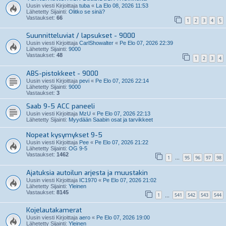
Uusin viesti Kirjoittaja
tuba
«
La Elo 08, 2026 11:53
Lähetetty Sijainti:
Olitko se sinä?
Vastaukset:
66
1
2
3
4
5
Suunnitteluviat / lapsukset - 9000
Uusin viesti Kirjoittaja
CarlShowalter
«
Pe Elo 07, 2026 22:39
Lähetetty Sijainti:
9000
Vastaukset:
48
1
2
3
4
ABS-pistokkeet - 9000
Uusin viesti Kirjoittaja
pevi
«
Pe Elo 07, 2026 22:14
Lähetetty Sijainti:
9000
Vastaukset:
3
Saab 9-5 ACC paneeli
Uusin viesti Kirjoittaja
MzU
«
Pe Elo 07, 2026 22:13
Lähetetty Sijainti:
Myydään Saabin osat ja tarvikkeet
Nopeat kysymykset 9-5
Uusin viesti Kirjoittaja
Pee
«
Pe Elo 07, 2026 21:22
Lähetetty Sijainti:
OG 9-5
Vastaukset:
1462
1
95
96
97
98
…
Ajatuksia autoilun arjesta ja muustakin
Uusin viesti Kirjoittaja
IC1970
«
Pe Elo 07, 2026 21:02
Lähetetty Sijainti:
Yleinen
Vastaukset:
8145
1
541
542
543
544
…
Kojelautakamerat
Uusin viesti Kirjoittaja
aero
«
Pe Elo 07, 2026 19:00
Lähetetty Sijainti:
Yleinen