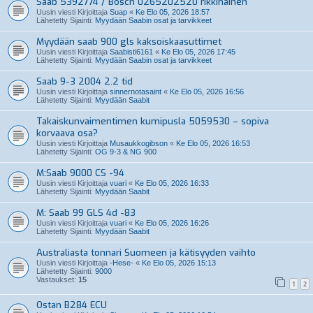
Saab 5392774 / Bosch 0265202520 rikkinäinen
Uusin viesti Kirjoittaja
Suap
«
Ke Elo 05, 2026 18:57
Lähetetty Sijainti:
Myydään Saabin osat ja tarvikkeet
Myydään saab 900 gls kaksoiskaasuttimet
Uusin viesti Kirjoittaja
Saabisti6161
«
Ke Elo 05, 2026 17:45
Lähetetty Sijainti:
Myydään Saabin osat ja tarvikkeet
Saab 9-3 2004 2.2 tid
Uusin viesti Kirjoittaja
sinnernotasaint
«
Ke Elo 05, 2026 16:56
Lähetetty Sijainti:
Myydään Saabit
Takaiskunvaimentimen kumipusla 5059530 – sopiva
korvaava osa?
Uusin viesti Kirjoittaja
Musaukkogibson
«
Ke Elo 05, 2026 16:53
Lähetetty Sijainti:
OG 9-3 & NG 900
M:Saab 9000 CS -94
Uusin viesti Kirjoittaja
vuari
«
Ke Elo 05, 2026 16:33
Lähetetty Sijainti:
Myydään Saabit
M: Saab 99 GLS 4d -83
Uusin viesti Kirjoittaja
vuari
«
Ke Elo 05, 2026 16:26
Lähetetty Sijainti:
Myydään Saabit
Australiasta tonnari Suomeen ja kätisyyden vaihto
Uusin viesti Kirjoittaja
-Hese-
«
Ke Elo 05, 2026 15:13
Lähetetty Sijainti:
9000
Vastaukset:
15
1
2
Ostan B284 ECU