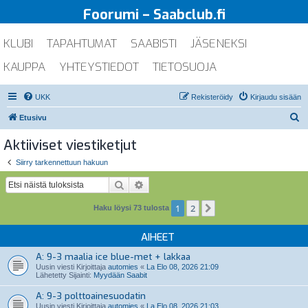
Foorumi – Saabclub.fi
KLUBI
TAPAHTUMAT
SAABISTI
JÄSENEKSI
KAUPPA
YHTEYSTIEDOT
TIETOSUOJA
UKK
Rekisteröidy
Kirjaudu sisään
E
Etusivu
t
Aktiiviset viestiketjut
s
Siirry tarkennettuun hakuun
i
Etsi
Tarkennettu haku
1
2
Seuraava
Haku löysi 73 tulosta
AIHEET
A: 9-3 maalia ice blue-met + lakkaa
Uusin viesti Kirjoittaja
automies
«
La Elo 08, 2026 21:09
Lähetetty Sijainti:
Myydään Saabit
A: 9-3 polttoainesuodatin
Uusin viesti Kirjoittaja
automies
«
La Elo 08, 2026 21:03