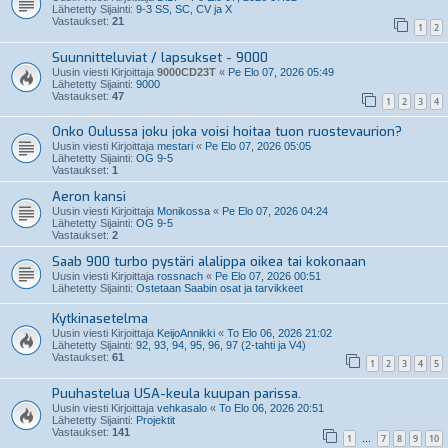
Lähetetty Sijainti:
9-3 SS, SC, CV ja X
Vastaukset:
21
1
2
Suunnitteluviat / lapsukset - 9000
Uusin viesti Kirjoittaja
9000CD23T
«
Pe Elo 07, 2026 05:49
Lähetetty Sijainti:
9000
Vastaukset:
47
1
2
3
4
Onko Oulussa joku joka voisi hoitaa tuon ruostevaurion?
Uusin viesti Kirjoittaja
mestari
«
Pe Elo 07, 2026 05:05
Lähetetty Sijainti:
OG 9-5
Vastaukset:
1
Aeron kansi
Uusin viesti Kirjoittaja
Monikossa
«
Pe Elo 07, 2026 04:24
Lähetetty Sijainti:
OG 9-5
Vastaukset:
2
Saab 900 turbo pystäri alalippa oikea tai kokonaan
Uusin viesti Kirjoittaja
rossnach
«
Pe Elo 07, 2026 00:51
Lähetetty Sijainti:
Ostetaan Saabin osat ja tarvikkeet
Kytkinasetelma
Uusin viesti Kirjoittaja
KeijoAnnikki
«
To Elo 06, 2026 21:02
Lähetetty Sijainti:
92, 93, 94, 95, 96, 97 (2-tahti ja V4)
Vastaukset:
61
1
2
3
4
5
Puuhastelua USA-keula kuupan parissa.
Uusin viesti Kirjoittaja
vehkasalo
«
To Elo 06, 2026 20:51
Lähetetty Sijainti:
Projektit
Vastaukset:
141
1
7
8
9
10
…