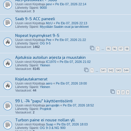
Uusin viesti Kirjoittaja
pevi
«
Pe Elo 07, 2026 22:14
Lähetetty Sijainti:
9000
Vastaukset:
3
Saab 9-5 ACC paneeli
Uusin viesti Kirjoittaja
MzU
«
Pe Elo 07, 2026 22:13
Lähetetty Sijainti:
Myydään Saabin osat ja tarvikkeet
Nopeat kysymykset 9-5
Uusin viesti Kirjoittaja
Pee
«
Pe Elo 07, 2026 21:22
Lähetetty Sijainti:
OG 9-5
Vastaukset:
1462
1
95
96
97
98
…
Ajatuksia autoilun arjesta ja muustakin
Uusin viesti Kirjoittaja
IC1970
«
Pe Elo 07, 2026 21:02
Lähetetty Sijainti:
Yleinen
Vastaukset:
8145
1
541
542
543
544
…
Kojelautakamerat
Uusin viesti Kirjoittaja
aero
«
Pe Elo 07, 2026 19:00
Lähetetty Sijainti:
Yleinen
Vastaukset:
44
1
2
3
99 L -74 "papu" käyttöentisöinti
Uusin viesti Kirjoittaja
jarrupoljin
«
Pe Elo 07, 2026 18:52
Lähetetty Sijainti:
Projektit
Vastaukset:
2
Turbon paine ei nouse nollan yli.
Uusin viesti Kirjoittaja
Suap
«
Pe Elo 07, 2026 18:03
Lähetetty Sijainti:
OG 9-3 & NG 900