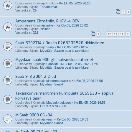
Uusin viesti Kirjoittaja
tturku
«
Ke Elo 05, 2026 20:26
Lähetetty Sijainti:
Tapahtumat
Vastaukset:
26
1
2
Amperasta Citroêniin, PHEV -> BEV
Uusin viesti Kirjoittaja
mike
«
Ke Elo 05, 2026 20:02
Lähetetty Sijainti:
Yleinen
Vastaukset:
212
1
12
13
14
15
…
Saab 5392774 / Bosch 0265202520 rikkinäinen
Uusin viesti Kirjoittaja
Suap
«
Ke Elo 05, 2026 18:57
Lähetetty Sijainti:
Myydään Saabin osat ja tarvikkeet
Myydään saab 900 gls kaksoiskaasuttimet
Uusin viesti Kirjoittaja
Saabisti6161
«
Ke Elo 05, 2026 17:45
Lähetetty Sijainti:
Myydään Saabin osat ja tarvikkeet
Saab 9-3 2004 2.2 tid
Uusin viesti Kirjoittaja
sinnernotasaint
«
Ke Elo 05, 2026 16:56
Lähetetty Sijainti:
Myydään Saabit
Takaiskunvaimentimen kumipusla 5059530 – sopiva
korvaava osa?
Uusin viesti Kirjoittaja
Musaukkogibson
«
Ke Elo 05, 2026 16:53
Lähetetty Sijainti:
OG 9-3 & NG 900
M:Saab 9000 CS -94
Uusin viesti Kirjoittaja
vuari
«
Ke Elo 05, 2026 16:33
Lähetetty Sijainti:
Myydään Saabit
M: Saab 99 GLS 4d -83