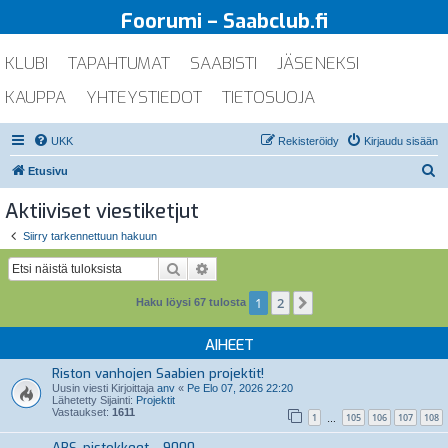
Foorumi – Saabclub.fi
KLUBI
TAPAHTUMAT
SAABISTI
JÄSENEKSI
KAUPPA
YHTEYSTIEDOT
TIETOSUOJA
UKK
Rekisteröidy
Kirjaudu sisään
E
Etusivu
t
Aktiiviset viestiketjut
s
Siirry tarkennettuun hakuun
i
Etsi
Tarkennettu haku
1
2
Seuraava
Haku löysi 67 tulosta
AIHEET
Riston vanhojen Saabien projektit!
Uusin viesti Kirjoittaja
anv
«
Pe Elo 07, 2026 22:20
Lähetetty Sijainti:
Projektit
Vastaukset:
1611
1
105
106
107
108
…
ABS-pistokkeet - 9000