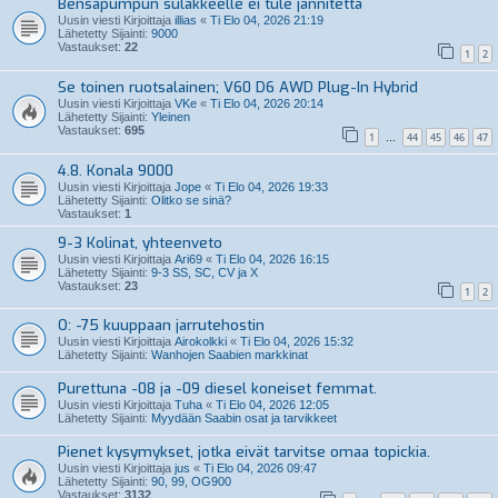
Bensapumpun sulakkeelle ei tule jännitettä
Uusin viesti Kirjoittaja
illias
«
Ti Elo 04, 2026 21:19
Lähetetty Sijainti:
9000
Vastaukset:
22
1
2
Se toinen ruotsalainen; V60 D6 AWD Plug-In Hybrid
Uusin viesti Kirjoittaja
VKe
«
Ti Elo 04, 2026 20:14
Lähetetty Sijainti:
Yleinen
Vastaukset:
695
1
44
45
46
47
…
4.8. Konala 9000
Uusin viesti Kirjoittaja
Jope
«
Ti Elo 04, 2026 19:33
Lähetetty Sijainti:
Olitko se sinä?
Vastaukset:
1
9-3 Kolinat, yhteenveto
Uusin viesti Kirjoittaja
Ari69
«
Ti Elo 04, 2026 16:15
Lähetetty Sijainti:
9-3 SS, SC, CV ja X
Vastaukset:
23
1
2
O: -75 kuuppaan jarrutehostin
Uusin viesti Kirjoittaja
Airokolkki
«
Ti Elo 04, 2026 15:32
Lähetetty Sijainti:
Wanhojen Saabien markkinat
Purettuna -08 ja -09 diesel koneiset femmat.
Uusin viesti Kirjoittaja
Tuha
«
Ti Elo 04, 2026 12:05
Lähetetty Sijainti:
Myydään Saabin osat ja tarvikkeet
Pienet kysymykset, jotka eivät tarvitse omaa topickia.
Uusin viesti Kirjoittaja
jus
«
Ti Elo 04, 2026 09:47
Lähetetty Sijainti:
90, 99, OG900
Vastaukset:
3132