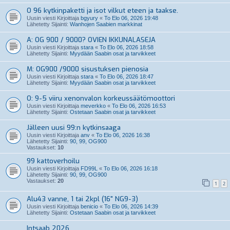
O 96 kytkinpaketti ja isot vilkut eteen ja taakse.
Uusin viesti Kirjoittaja
bgyury
«
To Elo 06, 2026 19:48
Lähetetty Sijainti:
Wanhojen Saabien markkinat
A: OG 900 / 9000? OVIEN IKKUNALASEJA
Uusin viesti Kirjoittaja
stara
«
To Elo 06, 2026 18:58
Lähetetty Sijainti:
Myydään Saabin osat ja tarvikkeet
M: OG900 /9000 sisustuksen pienosia
Uusin viesti Kirjoittaja
stara
«
To Elo 06, 2026 18:47
Lähetetty Sijainti:
Myydään Saabin osat ja tarvikkeet
O: 9-5 viiru xenonvalon korkeussäätömoottori
Uusin viesti Kirjoittaja
meverkko
«
To Elo 06, 2026 16:53
Lähetetty Sijainti:
Ostetaan Saabin osat ja tarvikkeet
Jälleen uusi 99:n kytkinsaaga
Uusin viesti Kirjoittaja
anv
«
To Elo 06, 2026 16:38
Lähetetty Sijainti:
90, 99, OG900
Vastaukset:
10
99 kattoverhoilu
Uusin viesti Kirjoittaja
FD99L
«
To Elo 06, 2026 16:18
Lähetetty Sijainti:
90, 99, OG900
Vastaukset:
20
1
2
Alu43 vanne, 1 tai 2kpl (16" NG9-3)
Uusin viesti Kirjoittaja
benicio
«
To Elo 06, 2026 14:39
Lähetetty Sijainti:
Ostetaan Saabin osat ja tarvikkeet
Intsaab 2026