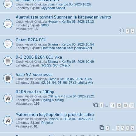
Uusin viesti Kirjoittaja
vuari
«
Ke Elo 05, 2026 16:26
Lähetetty Sijainti:
Myydään Saabit
Australiasta tonnari Suomeen ja kätisyyden vaihto
Uusin viesti Kirjoittaja
-Hese-
«
Ke Elo 05, 2026 15:13
Lähetetty Sijainti:
9000
Vastaukset:
15
1
2
Ostan B284 ECU
Uusin viesti Kirjoittaja
Sinetra
«
Ke Elo 05, 2026 10:54
Lähetetty Sijainti:
Ostetaan Saabin osat ja tarvikkeet
9-3 2006 B284 ECU vika
Uusin viesti Kirjoittaja
Sinetra
«
Ke Elo 05, 2026 10:49
Lähetetty Sijainti:
9-3 SS, SC, CV ja X
Saab 92 Suomessa
Uusin viesti Kirjoittaja
JiiVee
«
Ke Elo 05, 2026 09:05
Lähetetty Sijainti:
92, 93, 94, 95, 96, 97 (2-tahti ja V4)
B205 road to 300hp
Uusin viesti Kirjoittaja
OlliHarju
«
Ti Elo 04, 2026 23:21
Lähetetty Sijainti:
Styling & tuning
Vastaukset:
196
1
11
12
13
14
…
Ysitonninen käyttöpelinä ja projekti satku
Uusin viesti Kirjoittaja
Janinou
«
Ti Elo 04, 2026 22:11
Lähetetty Sijainti:
Projektit
Vastaukset:
91
1
4
5
6
7
…