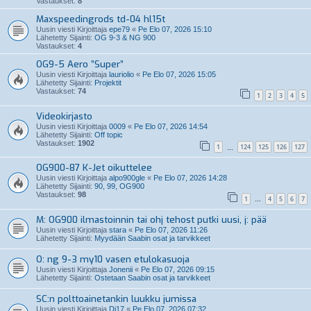
Vastaukset:
8
Maxspeedingrods td-04 hl15t
Uusin viesti Kirjoittaja
epe79
«
Pe Elo 07, 2026 15:10
Lähetetty Sijainti:
OG 9-3 & NG 900
Vastaukset:
4
OG9-5 Aero ”Super”
Uusin viesti Kirjoittaja
lauriolio
«
Pe Elo 07, 2026 15:05
Lähetetty Sijainti:
Projektit
Vastaukset:
74
1
2
3
4
5
Videokirjasto
Uusin viesti Kirjoittaja
0009
«
Pe Elo 07, 2026 14:54
Lähetetty Sijainti:
Off topic
Vastaukset:
1902
1
124
125
126
127
…
OG900-87 K-Jet oikuttelee
Uusin viesti Kirjoittaja
alpo900gle
«
Pe Elo 07, 2026 14:28
Lähetetty Sijainti:
90, 99, OG900
Vastaukset:
98
1
4
5
6
7
…
M: OG900 ilmastoinnin tai ohj tehost putki uusi, j: pää
Uusin viesti Kirjoittaja
stara
«
Pe Elo 07, 2026 11:26
Lähetetty Sijainti:
Myydään Saabin osat ja tarvikkeet
O: ng 9-3 my10 vasen etulokasuoja
Uusin viesti Kirjoittaja
Jonenii
«
Pe Elo 07, 2026 09:15
Lähetetty Sijainti:
Ostetaan Saabin osat ja tarvikkeet
SC:n polttoainetankin luukku jumissa
Uusin viesti Kirjoittaja
Di17
«
Pe Elo 07, 2026 07:32