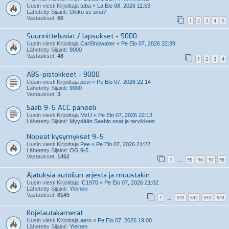
Uusin viesti Kirjoittaja
tuba
«
La Elo 08, 2026 11:53
Lähetetty Sijainti:
Olitko se sinä?
Vastaukset:
66
1
2
3
4
5
Suunnitteluviat / lapsukset - 9000
Uusin viesti Kirjoittaja
CarlShowalter
«
Pe Elo 07, 2026 22:39
Lähetetty Sijainti:
9000
Vastaukset:
48
1
2
3
4
ABS-pistokkeet - 9000
Uusin viesti Kirjoittaja
pevi
«
Pe Elo 07, 2026 22:14
Lähetetty Sijainti:
9000
Vastaukset:
3
Saab 9-5 ACC paneeli
Uusin viesti Kirjoittaja
MzU
«
Pe Elo 07, 2026 22:13
Lähetetty Sijainti:
Myydään Saabin osat ja tarvikkeet
Nopeat kysymykset 9-5
Uusin viesti Kirjoittaja
Pee
«
Pe Elo 07, 2026 21:22
Lähetetty Sijainti:
OG 9-5
Vastaukset:
1462
1
95
96
97
98
…
Ajatuksia autoilun arjesta ja muustakin
Uusin viesti Kirjoittaja
IC1970
«
Pe Elo 07, 2026 21:02
Lähetetty Sijainti:
Yleinen
Vastaukset:
8145
1
541
542
543
544
…
Kojelautakamerat
Uusin viesti Kirjoittaja
aero
«
Pe Elo 07, 2026 19:00
Lähetetty Sijainti:
Yleinen