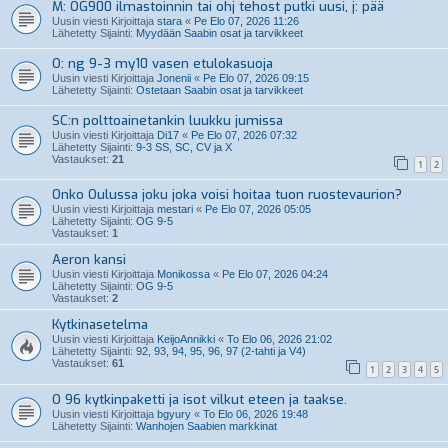
M: OG900 ilmastoinnin tai ohj tehost putki uusi, j: pää
Uusin viesti Kirjoittaja
stara
«
Pe Elo 07, 2026 11:26
Lähetetty Sijainti:
Myydään Saabin osat ja tarvikkeet
O: ng 9-3 my10 vasen etulokasuoja
Uusin viesti Kirjoittaja
Jonenii
«
Pe Elo 07, 2026 09:15
Lähetetty Sijainti:
Ostetaan Saabin osat ja tarvikkeet
SC:n polttoainetankin luukku jumissa
Uusin viesti Kirjoittaja
Di17
«
Pe Elo 07, 2026 07:32
Lähetetty Sijainti:
9-3 SS, SC, CV ja X
Vastaukset:
21
1
2
Onko Oulussa joku joka voisi hoitaa tuon ruostevaurion?
Uusin viesti Kirjoittaja
mestari
«
Pe Elo 07, 2026 05:05
Lähetetty Sijainti:
OG 9-5
Vastaukset:
1
Aeron kansi
Uusin viesti Kirjoittaja
Monikossa
«
Pe Elo 07, 2026 04:24
Lähetetty Sijainti:
OG 9-5
Vastaukset:
2
Kytkinasetelma
Uusin viesti Kirjoittaja
KeijoAnnikki
«
To Elo 06, 2026 21:02
Lähetetty Sijainti:
92, 93, 94, 95, 96, 97 (2-tahti ja V4)
Vastaukset:
61
1
2
3
4
5
O 96 kytkinpaketti ja isot vilkut eteen ja taakse.
Uusin viesti Kirjoittaja
bgyury
«
To Elo 06, 2026 19:48
Lähetetty Sijainti:
Wanhojen Saabien markkinat