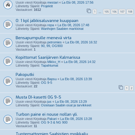
Uusin viesti Kirjoittaja
mestari
«
La Elo 08, 2026 17:56
Lähetetty Sijainti:
Projektit
Vastaukset:
1612
1
105
106
107
108
…
O: 1 kpl jalkkisaluvanne kuuppaan
Uusin viesti Kirjoittaja
repa
«
La Elo 08, 2026 17:48
Lähetetty Sijainti:
Wanhojen Saabien markkinat
Bensapumpulle menevä virta
Uusin viesti Kirjoittaja
petromies
«
La Elo 08, 2026 16:32
Lähetetty Sijainti:
90, 99, OG900
Vastaukset:
1
Kopittomat Saarijärven Kalmarissa
Uusin viesti Kirjoittaja
Mikko_H
«
La Elo 08, 2026 14:32
Lähetetty Sijainti:
Tapahtumat
Pakoputki
Uusin viesti Kirjoittaja
Bapsu
«
La Elo 08, 2026 13:39
Lähetetty Sijainti:
OG 9-5
Vastaukset:
22
1
2
Musta DI-kasetti OG 9-5
Uusin viesti Kirjoittaja
jus
«
La Elo 08, 2026 13:29
Lähetetty Sijainti:
Ostetaan Saabin osat ja tarvikkeet
Turbon paine ei nouse nollan yli.
Uusin viesti Kirjoittaja
Pakari
«
La Elo 08, 2026 13:28
Lähetetty Sijainti:
OG 9-3 & NG 900
Vastaukset:
11
Tuntemattomien Saabistien moikkailu