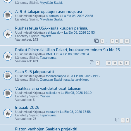
Lähetetty Sijainti:
Myydään Saabit
A: 9-3 takajarrupalojen asennusjousi
Uusin viesti Kirjoittaja
automies
«
La Elo 08, 2026 20:58
Lähetetty Sijainti:
Myydään Saabit
Puuhastelua USA-keula kuupan parissa.
Uusin viesti Kirjoittaja
vehkasalo
«
La Elo 08, 2026 20:53
Lähetetty Sijainti:
Projektit
Vastaukset:
143
1
7
8
9
10
…
Potkut Riihimäki Ullan Pakari, kuukauden toinen Su klo 15
Uusin viesti Kirjoittaja
VMTD
«
La Elo 08, 2026 20:04
Lähetetty Sijainti:
Tapahtumat
Vastaukset:
493
1
30
31
32
33
…
Saab 9-5 jalopuuratti
Uusin viesti Kirjoittaja
tonnaritomppa
«
La Elo 08, 2026 19:12
Lähetetty Sijainti:
Ostetaan Saabin osat ja tarvikkeet
Vaatikaa aina vaihdetut osat takaisin
Uusin viesti Kirjoittaja
nalleolut
«
La Elo 08, 2026 19:10
Lähetetty Sijainti:
Yleinen
Vastaukset:
5
Intsaab 2026
Uusin viesti Kirjoittaja
mestari
«
La Elo 08, 2026 17:58
Lähetetty Sijainti:
Tapahtumat
Vastaukset:
27
1
2
Riston vanhojen Saabien projektit!