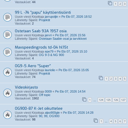
Vastaukset:
44
1
2
3
99 L -74 "papu" käyttöentisöinti
Uusin viesti Kirjoittaja
jarrupoljin
«
Pe Elo 07, 2026 18:52
Lähetetty Sijainti:
Projektit
Vastaukset:
2
Ostetaan Saab 93A 1957 osia.
Uusin viesti Kirjoittaja
jarvri
«
Pe Elo 07, 2026 15:56
Lähetetty Sijainti:
Ostetaan Saabin osat ja tarvikkeet
Maxspeedingrods td-04 hl15t
Uusin viesti Kirjoittaja
epe79
«
Pe Elo 07, 2026 15:10
Lähetetty Sijainti:
OG 9-3 & NG 900
Vastaukset:
4
OG9-5 Aero ”Super”
Uusin viesti Kirjoittaja
lauriolio
«
Pe Elo 07, 2026 15:05
Lähetetty Sijainti:
Projektit
Vastaukset:
74
1
2
3
4
5
Videokirjasto
Uusin viesti Kirjoittaja
0009
«
Pe Elo 07, 2026 14:54
Lähetetty Sijainti:
Off topic
Vastaukset:
1902
1
124
125
126
127
…
OG900-87 K-Jet oikuttelee
Uusin viesti Kirjoittaja
alpo900gle
«
Pe Elo 07, 2026 14:28
Lähetetty Sijainti:
90, 99, OG900
Vastaukset:
98
1
4
5
6
7
…