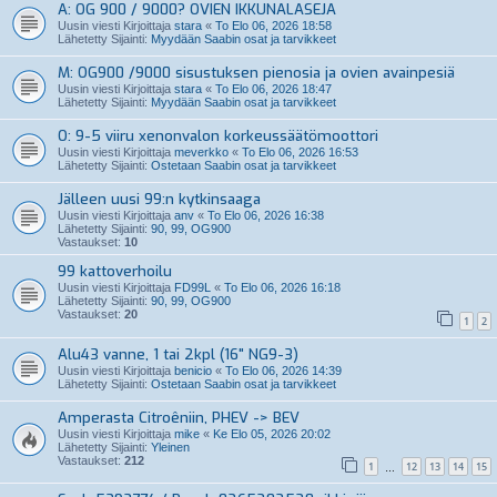
A: OG 900 / 9000? OVIEN IKKUNALASEJA
Uusin viesti Kirjoittaja
stara
«
To Elo 06, 2026 18:58
Lähetetty Sijainti:
Myydään Saabin osat ja tarvikkeet
M: OG900 /9000 sisustuksen pienosia ja ovien avainpesiä
Uusin viesti Kirjoittaja
stara
«
To Elo 06, 2026 18:47
Lähetetty Sijainti:
Myydään Saabin osat ja tarvikkeet
O: 9-5 viiru xenonvalon korkeussäätömoottori
Uusin viesti Kirjoittaja
meverkko
«
To Elo 06, 2026 16:53
Lähetetty Sijainti:
Ostetaan Saabin osat ja tarvikkeet
Jälleen uusi 99:n kytkinsaaga
Uusin viesti Kirjoittaja
anv
«
To Elo 06, 2026 16:38
Lähetetty Sijainti:
90, 99, OG900
Vastaukset:
10
99 kattoverhoilu
Uusin viesti Kirjoittaja
FD99L
«
To Elo 06, 2026 16:18
Lähetetty Sijainti:
90, 99, OG900
Vastaukset:
20
1
2
Alu43 vanne, 1 tai 2kpl (16" NG9-3)
Uusin viesti Kirjoittaja
benicio
«
To Elo 06, 2026 14:39
Lähetetty Sijainti:
Ostetaan Saabin osat ja tarvikkeet
Amperasta Citroêniin, PHEV -> BEV
Uusin viesti Kirjoittaja
mike
«
Ke Elo 05, 2026 20:02
Lähetetty Sijainti:
Yleinen
Vastaukset:
212
1
12
13
14
15
…