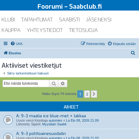
Foorumi – Saabclub.fi
KLUBI
TAPAHTUMAT
SAABISTI
JÄSENEKSI
KAUPPA
YHTEYSTIEDOT
TIETOSUOJA
UKK
Rekisteröidy
Kirjaudu sisään
E
Etusivu
t
Aktiiviset viestiketjut
s
Siirry tarkennettuun hakuun
i
Etsi
Tarkennettu haku
1
2
Seuraava
Haku löysi 74 tulosta
AIHEET
A: 9-3 maalia ice blue-met + lakkaa
Uusin viesti Kirjoittaja
automies
«
La Elo 08, 2026 21:09
Lähetetty Sijainti:
Myydään Saabit
A: 9-3 polttoainesuodatin
Uusin viesti Kirjoittaja
automies
«
La Elo 08, 2026 21:03