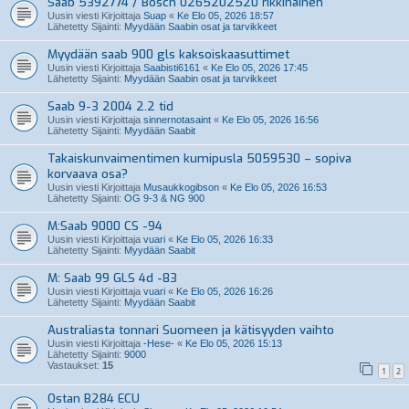
Saab 5392774 / Bosch 0265202520 rikkinäinen
Uusin viesti Kirjoittaja
Suap
«
Ke Elo 05, 2026 18:57
Lähetetty Sijainti:
Myydään Saabin osat ja tarvikkeet
Myydään saab 900 gls kaksoiskaasuttimet
Uusin viesti Kirjoittaja
Saabisti6161
«
Ke Elo 05, 2026 17:45
Lähetetty Sijainti:
Myydään Saabin osat ja tarvikkeet
Saab 9-3 2004 2.2 tid
Uusin viesti Kirjoittaja
sinnernotasaint
«
Ke Elo 05, 2026 16:56
Lähetetty Sijainti:
Myydään Saabit
Takaiskunvaimentimen kumipusla 5059530 – sopiva
korvaava osa?
Uusin viesti Kirjoittaja
Musaukkogibson
«
Ke Elo 05, 2026 16:53
Lähetetty Sijainti:
OG 9-3 & NG 900
M:Saab 9000 CS -94
Uusin viesti Kirjoittaja
vuari
«
Ke Elo 05, 2026 16:33
Lähetetty Sijainti:
Myydään Saabit
M: Saab 99 GLS 4d -83
Uusin viesti Kirjoittaja
vuari
«
Ke Elo 05, 2026 16:26
Lähetetty Sijainti:
Myydään Saabit
Australiasta tonnari Suomeen ja kätisyyden vaihto
Uusin viesti Kirjoittaja
-Hese-
«
Ke Elo 05, 2026 15:13
Lähetetty Sijainti:
9000
Vastaukset:
15
1
2
Ostan B284 ECU