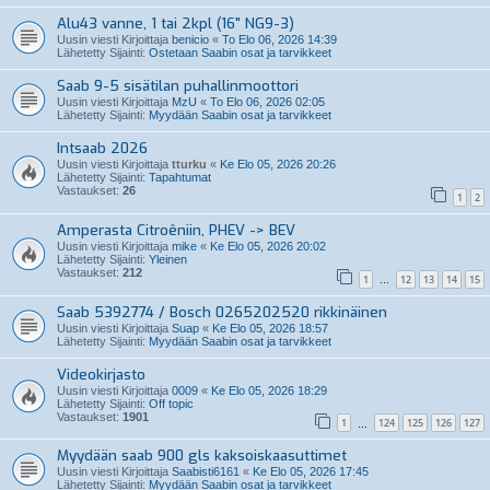
Alu43 vanne, 1 tai 2kpl (16" NG9-3)
Uusin viesti Kirjoittaja
benicio
«
To Elo 06, 2026 14:39
Lähetetty Sijainti:
Ostetaan Saabin osat ja tarvikkeet
Saab 9-5 sisätilan puhallinmoottori
Uusin viesti Kirjoittaja
MzU
«
To Elo 06, 2026 02:05
Lähetetty Sijainti:
Myydään Saabin osat ja tarvikkeet
Intsaab 2026
Uusin viesti Kirjoittaja
tturku
«
Ke Elo 05, 2026 20:26
Lähetetty Sijainti:
Tapahtumat
Vastaukset:
26
1
2
Amperasta Citroêniin, PHEV -> BEV
Uusin viesti Kirjoittaja
mike
«
Ke Elo 05, 2026 20:02
Lähetetty Sijainti:
Yleinen
Vastaukset:
212
1
12
13
14
15
…
Saab 5392774 / Bosch 0265202520 rikkinäinen
Uusin viesti Kirjoittaja
Suap
«
Ke Elo 05, 2026 18:57
Lähetetty Sijainti:
Myydään Saabin osat ja tarvikkeet
Videokirjasto
Uusin viesti Kirjoittaja
0009
«
Ke Elo 05, 2026 18:29
Lähetetty Sijainti:
Off topic
Vastaukset:
1901
1
124
125
126
127
…
Myydään saab 900 gls kaksoiskaasuttimet
Uusin viesti Kirjoittaja
Saabisti6161
«
Ke Elo 05, 2026 17:45
Lähetetty Sijainti:
Myydään Saabin osat ja tarvikkeet