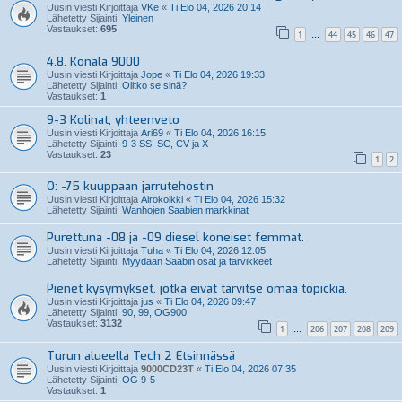
Uusin viesti Kirjoittaja
VKe
«
Ti Elo 04, 2026 20:14
Lähetetty Sijainti:
Yleinen
Vastaukset:
695
1
44
45
46
47
…
4.8. Konala 9000
Uusin viesti Kirjoittaja
Jope
«
Ti Elo 04, 2026 19:33
Lähetetty Sijainti:
Olitko se sinä?
Vastaukset:
1
9-3 Kolinat, yhteenveto
Uusin viesti Kirjoittaja
Ari69
«
Ti Elo 04, 2026 16:15
Lähetetty Sijainti:
9-3 SS, SC, CV ja X
Vastaukset:
23
1
2
O: -75 kuuppaan jarrutehostin
Uusin viesti Kirjoittaja
Airokolkki
«
Ti Elo 04, 2026 15:32
Lähetetty Sijainti:
Wanhojen Saabien markkinat
Purettuna -08 ja -09 diesel koneiset femmat.
Uusin viesti Kirjoittaja
Tuha
«
Ti Elo 04, 2026 12:05
Lähetetty Sijainti:
Myydään Saabin osat ja tarvikkeet
Pienet kysymykset, jotka eivät tarvitse omaa topickia.
Uusin viesti Kirjoittaja
jus
«
Ti Elo 04, 2026 09:47
Lähetetty Sijainti:
90, 99, OG900
Vastaukset:
3132
1
206
207
208
209
…
Turun alueella Tech 2 Etsinnässä
Uusin viesti Kirjoittaja
9000CD23T
«
Ti Elo 04, 2026 07:35
Lähetetty Sijainti:
OG 9-5
Vastaukset:
1