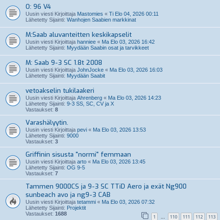
O: 96 V4
Uusin viesti Kirjoittaja
Mastomies
«
Ti Elo 04, 2026 00:11
Lähetetty Sijainti:
Wanhojen Saabien markkinat
M:Saab aluvanteitten keskikapselit
Uusin viesti Kirjoittaja
hanniee
«
Ma Elo 03, 2026 16:42
Lähetetty Sijainti:
Myydään Saabin osat ja tarvikkeet
M: Saab 9-3 SC 1.8t 2008
Uusin viesti Kirjoittaja
JohnJocke
«
Ma Elo 03, 2026 16:03
Lähetetty Sijainti:
Myydään Saabit
vetoakselin tukilaakeri
Uusin viesti Kirjoittaja
Ahrenberg
«
Ma Elo 03, 2026 14:23
Lähetetty Sijainti:
9-3 SS, SC, CV ja X
Vastaukset:
8
Varashälyytin.
Uusin viesti Kirjoittaja
pevi
«
Ma Elo 03, 2026 13:53
Lähetetty Sijainti:
9000
Vastaukset:
3
Griffinin sisusta "normi" femmaan
Uusin viesti Kirjoittaja
arto
«
Ma Elo 03, 2026 13:45
Lähetetty Sijainti:
OG 9-5
Vastaukset:
7
Tammen 9000CS ja 9-3 SC TTiD Aero ja exät Ng900
sunbeach avo ja ng9-3 CAB
Uusin viesti Kirjoittaja
tetammi
«
Ma Elo 03, 2026 07:32
Lähetetty Sijainti:
Projektit
Vastaukset:
1688
1
110
111
112
113
…