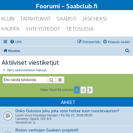
Foorumi – Saabclub.fi
KLUBI
TAPAHTUMAT
SAABISTI
JÄSENEKSI
KAUPPA
YHTEYSTIEDOT
TIETOSUOJA
UKK
Rekisteröidy
Kirjaudu sisään
E
Etusivu
t
Aktiiviset viestiketjut
s
Siirry tarkennettuun hakuun
i
Etsi
Tarkennettu haku
1
2
Seuraava
Haku löysi 61 tulosta
AIHEET
Onko Oulussa joku joka voisi hoitaa tuon ruostevaurion?
Uusin viesti Kirjoittaja
mestari
«
Pe Elo 07, 2026 05:05
Lähetetty Sijainti:
OG 9-5
Vastaukset:
1
Riston vanhojen Saabien projektit!