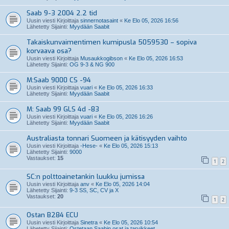
Saab 9-3 2004 2.2 tid
Uusin viesti Kirjoittaja
sinnernotasaint
«
Ke Elo 05, 2026 16:56
Lähetetty Sijainti:
Myydään Saabit
Takaiskunvaimentimen kumipusla 5059530 – sopiva
korvaava osa?
Uusin viesti Kirjoittaja
Musaukkogibson
«
Ke Elo 05, 2026 16:53
Lähetetty Sijainti:
OG 9-3 & NG 900
M:Saab 9000 CS -94
Uusin viesti Kirjoittaja
vuari
«
Ke Elo 05, 2026 16:33
Lähetetty Sijainti:
Myydään Saabit
M: Saab 99 GLS 4d -83
Uusin viesti Kirjoittaja
vuari
«
Ke Elo 05, 2026 16:26
Lähetetty Sijainti:
Myydään Saabit
Australiasta tonnari Suomeen ja kätisyyden vaihto
Uusin viesti Kirjoittaja
-Hese-
«
Ke Elo 05, 2026 15:13
Lähetetty Sijainti:
9000
Vastaukset:
15
1
2
SC:n polttoainetankin luukku jumissa
Uusin viesti Kirjoittaja
anv
«
Ke Elo 05, 2026 14:04
Lähetetty Sijainti:
9-3 SS, SC, CV ja X
Vastaukset:
20
1
2
Ostan B284 ECU
Uusin viesti Kirjoittaja
Sinetra
«
Ke Elo 05, 2026 10:54
Lähetetty Sijainti:
Ostetaan Saabin osat ja tarvikkeet