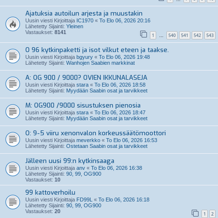
Ajatuksia autoilun arjesta ja muustakin
Uusin viesti Kirjoittaja
IC1970
«
To Elo 06, 2026 20:16
Lähetetty Sijainti:
Yleinen
Vastaukset:
8141
1
540
541
542
543
…
O 96 kytkinpaketti ja isot vilkut eteen ja taakse.
Uusin viesti Kirjoittaja
bgyury
«
To Elo 06, 2026 19:48
Lähetetty Sijainti:
Wanhojen Saabien markkinat
A: OG 900 / 9000? OVIEN IKKUNALASEJA
Uusin viesti Kirjoittaja
stara
«
To Elo 06, 2026 18:58
Lähetetty Sijainti:
Myydään Saabin osat ja tarvikkeet
M: OG900 /9000 sisustuksen pienosia
Uusin viesti Kirjoittaja
stara
«
To Elo 06, 2026 18:47
Lähetetty Sijainti:
Myydään Saabin osat ja tarvikkeet
O: 9-5 viiru xenonvalon korkeussäätömoottori
Uusin viesti Kirjoittaja
meverkko
«
To Elo 06, 2026 16:53
Lähetetty Sijainti:
Ostetaan Saabin osat ja tarvikkeet
Jälleen uusi 99:n kytkinsaaga
Uusin viesti Kirjoittaja
anv
«
To Elo 06, 2026 16:38
Lähetetty Sijainti:
90, 99, OG900
Vastaukset:
10
99 kattoverhoilu
Uusin viesti Kirjoittaja
FD99L
«
To Elo 06, 2026 16:18
Lähetetty Sijainti:
90, 99, OG900
Vastaukset:
20
1
2