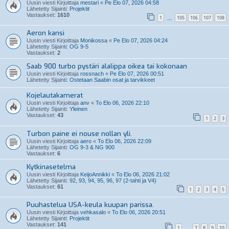
Uusin viesti Kirjoittaja
mestari
«
Pe Elo 07, 2026 04:58
Lähetetty Sijainti:
Projektit
Vastaukset:
1610
1
105
106
107
108
…
Aeron kansi
Uusin viesti Kirjoittaja
Monikossa
«
Pe Elo 07, 2026 04:24
Lähetetty Sijainti:
OG 9-5
Vastaukset:
2
Saab 900 turbo pystäri alalippa oikea tai kokonaan
Uusin viesti Kirjoittaja
rossnach
«
Pe Elo 07, 2026 00:51
Lähetetty Sijainti:
Ostetaan Saabin osat ja tarvikkeet
Kojelautakamerat
Uusin viesti Kirjoittaja
anv
«
To Elo 06, 2026 22:10
Lähetetty Sijainti:
Yleinen
Vastaukset:
43
1
2
3
Turbon paine ei nouse nollan yli.
Uusin viesti Kirjoittaja
aero
«
To Elo 06, 2026 22:09
Lähetetty Sijainti:
OG 9-3 & NG 900
Vastaukset:
6
Kytkinasetelma
Uusin viesti Kirjoittaja
KeijoAnnikki
«
To Elo 06, 2026 21:02
Lähetetty Sijainti:
92, 93, 94, 95, 96, 97 (2-tahti ja V4)
Vastaukset:
61
1
2
3
4
5
Puuhastelua USA-keula kuupan parissa.
Uusin viesti Kirjoittaja
vehkasalo
«
To Elo 06, 2026 20:51
Lähetetty Sijainti:
Projektit
Vastaukset:
141
1
7
8
9
10
…