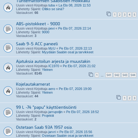
Tuntemattomien Saabistien moikkailu
Uusin viesti Kirjoittaja
tuba
«
La Elo 08, 2026 11:53
Lähetetty Sijainti:
Olitko se sinä?
Vastaukset:
66
1
2
3
4
5
ABS-pistokkeet - 9000
Uusin viesti Kirjoittaja
pevi
«
Pe Elo 07, 2026 22:14
Lähetetty Sijainti:
9000
Vastaukset:
3
Saab 9-5 ACC paneeli
Uusin viesti Kirjoittaja
MzU
«
Pe Elo 07, 2026 22:13
Lähetetty Sijainti:
Myydään Saabin osat ja tarvikkeet
Ajatuksia autoilun arjesta ja muustakin
Uusin viesti Kirjoittaja
IC1970
«
Pe Elo 07, 2026 21:02
Lähetetty Sijainti:
Yleinen
Vastaukset:
8145
1
541
542
543
544
…
Kojelautakamerat
Uusin viesti Kirjoittaja
aero
«
Pe Elo 07, 2026 19:00
Lähetetty Sijainti:
Yleinen
Vastaukset:
44
1
2
3
99 L -74 "papu" käyttöentisöinti
Uusin viesti Kirjoittaja
jarrupoljin
«
Pe Elo 07, 2026 18:52
Lähetetty Sijainti:
Projektit
Vastaukset:
2
Ostetaan Saab 93A 1957 osia.
Uusin viesti Kirjoittaja
jarvri
«
Pe Elo 07, 2026 15:56
Lähetetty Sijainti:
Ostetaan Saabin osat ja tarvikkeet