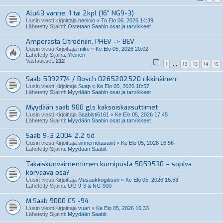
Alu43 vanne, 1 tai 2kpl (16" NG9-3)
Uusin viesti Kirjoittaja
benicio
«
To Elo 06, 2026 14:39
Lähetetty Sijainti:
Ostetaan Saabin osat ja tarvikkeet
Amperasta Citroêniin, PHEV -> BEV
Uusin viesti Kirjoittaja
mike
«
Ke Elo 05, 2026 20:02
Lähetetty Sijainti:
Yleinen
Vastaukset:
212
1
12
13
14
15
…
Saab 5392774 / Bosch 0265202520 rikkinäinen
Uusin viesti Kirjoittaja
Suap
«
Ke Elo 05, 2026 18:57
Lähetetty Sijainti:
Myydään Saabin osat ja tarvikkeet
Myydään saab 900 gls kaksoiskaasuttimet
Uusin viesti Kirjoittaja
Saabisti6161
«
Ke Elo 05, 2026 17:45
Lähetetty Sijainti:
Myydään Saabin osat ja tarvikkeet
Saab 9-3 2004 2.2 tid
Uusin viesti Kirjoittaja
sinnernotasaint
«
Ke Elo 05, 2026 16:56
Lähetetty Sijainti:
Myydään Saabit
Takaiskunvaimentimen kumipusla 5059530 – sopiva
korvaava osa?
Uusin viesti Kirjoittaja
Musaukkogibson
«
Ke Elo 05, 2026 16:53
Lähetetty Sijainti:
OG 9-3 & NG 900
M:Saab 9000 CS -94
Uusin viesti Kirjoittaja
vuari
«
Ke Elo 05, 2026 16:33
Lähetetty Sijainti:
Myydään Saabit