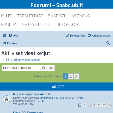
Foorumi – Saabclub.fi
KLUBI
TAPAHTUMAT
SAABISTI
JÄSENEKSI
KAUPPA
YHTEYSTIEDOT
TIETOSUOJA
UKK
Rekisteröidy
Kirjaudu sisään
E
Etusivu
t
Aktiiviset viestiketjut
s
Siirry tarkennettuun hakuun
i
Etsi
Tarkennettu haku
1
2
Seuraava
Haku löysi 71 tulosta
AIHEET
Nopeat kysymykset 9-5
Uusin viesti Kirjoittaja
Monikossa
«
Su Elo 09, 2026 17:19
Lähetetty Sijainti:
OG 9-5
Vastaukset:
1465
1
95
96
97
98
…
Saab 92 Suomessa