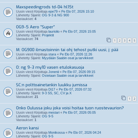
Maxspeedingrods td-04 hl15t
Uusin viesti Kirjoittaja
epe79
«
Pe Elo 07, 2026 15:10
Lähetetty Sijainti:
OG 9-3 & NG 900
Vastaukset:
4
OG9-5 Aero ”Super”
Uusin viesti Kirjoittaja
lauriolio
«
Pe Elo 07, 2026 15:05
Lähetetty Sijainti:
Projektit
Vastaukset:
74
1
2
3
4
5
M: OG900 ilmastoinnin tai ohj tehost putki uusi, j: pää
Uusin viesti Kirjoittaja
stara
«
Pe Elo 07, 2026 11:26
Lähetetty Sijainti:
Myydään Saabin osat ja tarvikkeet
O: ng 9-3 my10 vasen etulokasuoja
Uusin viesti Kirjoittaja
Jonenii
«
Pe Elo 07, 2026 09:15
Lähetetty Sijainti:
Ostetaan Saabin osat ja tarvikkeet
SC:n polttoainetankin luukku jumissa
Uusin viesti Kirjoittaja
Di17
«
Pe Elo 07, 2026 07:32
Lähetetty Sijainti:
9-3 SS, SC, CV ja X
Vastaukset:
21
1
2
Onko Oulussa joku joka voisi hoitaa tuon ruostevaurion?
Uusin viesti Kirjoittaja
mestari
«
Pe Elo 07, 2026 05:05
Lähetetty Sijainti:
OG 9-5
Vastaukset:
1
Aeron kansi
Uusin viesti Kirjoittaja
Monikossa
«
Pe Elo 07, 2026 04:24
Lähetetty Sijainti:
OG 9-5