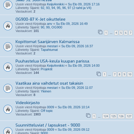
Uusin viesti Kirjoittaja
KeijoAnnikki
«
Su Elo 09, 2026 17:16
Lähetetty Sijainti:
92, 93, 94, 95, 96, 97 (2-tahti ja V4)
Vastaukset:
2
OG900-87 K-Jet oikuttelee
Uusin viesti Kirjoittaja
anv
«
Su Elo 09, 2026 16:49
Lähetetty Sijainti:
90, 99, OG900
Vastaukset:
101
1
4
5
6
7
…
Kopittomat Saarijärven Kalmarissa
Uusin viesti Kirjoittaja
mestari
«
Su Elo 09, 2026 16:37
Lähetetty Sijainti:
Tapahtumat
Vastaukset:
2
Puuhastelua USA-keula kuupan parissa.
Uusin viesti Kirjoittaja
KeijoAnnikki
«
Su Elo 09, 2026 14:00
Lähetetty Sijainti:
Projektit
Vastaukset:
144
1
7
8
9
10
…
Vaatikaa aina vaihdetut osat takaisin
Uusin viesti Kirjoittaja
mestari
«
Su Elo 09, 2026 11:07
Lähetetty Sijainti:
Yleinen
Vastaukset:
8
Videokirjasto
Uusin viesti Kirjoittaja
0009
«
Su Elo 09, 2026 10:14
Lähetetty Sijainti:
Off topic
Vastaukset:
1903
1
124
125
126
127
…
Suunnitteluviat / lapsukset - 9000
Uusin viesti Kirjoittaja
0009
«
Su Elo 09, 2026 09:12
Lähetetty Sijainti:
9000