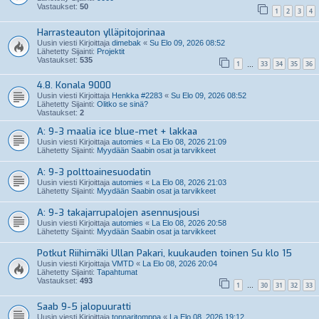
Vastaukset:
50
1
2
3
4
Harrasteauton ylläpitojorinaa
Uusin viesti Kirjoittaja
dimebak
«
Su Elo 09, 2026 08:52
Lähetetty Sijainti:
Projektit
Vastaukset:
535
1
33
34
35
36
…
4.8. Konala 9000
Uusin viesti Kirjoittaja
Henkka #2283
«
Su Elo 09, 2026 08:52
Lähetetty Sijainti:
Olitko se sinä?
Vastaukset:
2
A: 9-3 maalia ice blue-met + lakkaa
Uusin viesti Kirjoittaja
automies
«
La Elo 08, 2026 21:09
Lähetetty Sijainti:
Myydään Saabin osat ja tarvikkeet
A: 9-3 polttoainesuodatin
Uusin viesti Kirjoittaja
automies
«
La Elo 08, 2026 21:03
Lähetetty Sijainti:
Myydään Saabin osat ja tarvikkeet
A: 9-3 takajarrupalojen asennusjousi
Uusin viesti Kirjoittaja
automies
«
La Elo 08, 2026 20:58
Lähetetty Sijainti:
Myydään Saabin osat ja tarvikkeet
Potkut Riihimäki Ullan Pakari, kuukauden toinen Su klo 15
Uusin viesti Kirjoittaja
VMTD
«
La Elo 08, 2026 20:04
Lähetetty Sijainti:
Tapahtumat
Vastaukset:
493
1
30
31
32
33
…
Saab 9-5 jalopuuratti
Uusin viesti Kirjoittaja
tonnaritomppa
«
La Elo 08, 2026 19:12