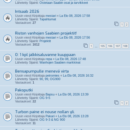
Lähetetty Sijainti:
Ostetaan Saabin osat ja tarvikkeet
Intsaab 2026
Uusin viesti Kirjoittaja
mestari
«
La Elo 08, 2026 17:58
Lähetetty Sijainti:
Tapahtumat
Vastaukset:
27
1
2
Riston vanhojen Saabien projektit!
Uusin viesti Kirjoittaja
mestari
«
La Elo 08, 2026 17:56
Lähetetty Sijainti:
Projektit
Vastaukset:
1612
1
105
106
107
108
…
O: 1 kpl jalkkisaluvanne kuuppaan
Uusin viesti Kirjoittaja
repa
«
La Elo 08, 2026 17:48
Lähetetty Sijainti:
Wanhojen Saabien markkinat
Bensapumpulle menevä virta
Uusin viesti Kirjoittaja
petromies
«
La Elo 08, 2026 16:32
Lähetetty Sijainti:
90, 99, OG900
Vastaukset:
1
Pakoputki
Uusin viesti Kirjoittaja
Bapsu
«
La Elo 08, 2026 13:39
Lähetetty Sijainti:
OG 9-5
Vastaukset:
22
1
2
Turbon paine ei nouse nollan yli.
Uusin viesti Kirjoittaja
Pakari
«
La Elo 08, 2026 13:28
Lähetetty Sijainti:
OG 9-3 & NG 900
Vastaukset:
11