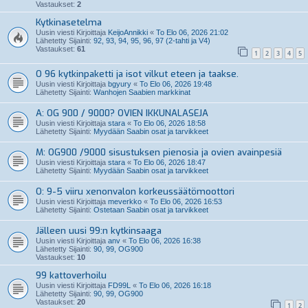
Vastaukset:
2
Kytkinasetelma
Uusin viesti Kirjoittaja
KeijoAnnikki
«
To Elo 06, 2026 21:02
Lähetetty Sijainti:
92, 93, 94, 95, 96, 97 (2-tahti ja V4)
Vastaukset:
61
1
2
3
4
5
O 96 kytkinpaketti ja isot vilkut eteen ja taakse.
Uusin viesti Kirjoittaja
bgyury
«
To Elo 06, 2026 19:48
Lähetetty Sijainti:
Wanhojen Saabien markkinat
A: OG 900 / 9000? OVIEN IKKUNALASEJA
Uusin viesti Kirjoittaja
stara
«
To Elo 06, 2026 18:58
Lähetetty Sijainti:
Myydään Saabin osat ja tarvikkeet
M: OG900 /9000 sisustuksen pienosia ja ovien avainpesiä
Uusin viesti Kirjoittaja
stara
«
To Elo 06, 2026 18:47
Lähetetty Sijainti:
Myydään Saabin osat ja tarvikkeet
O: 9-5 viiru xenonvalon korkeussäätömoottori
Uusin viesti Kirjoittaja
meverkko
«
To Elo 06, 2026 16:53
Lähetetty Sijainti:
Ostetaan Saabin osat ja tarvikkeet
Jälleen uusi 99:n kytkinsaaga
Uusin viesti Kirjoittaja
anv
«
To Elo 06, 2026 16:38
Lähetetty Sijainti:
90, 99, OG900
Vastaukset:
10
99 kattoverhoilu
Uusin viesti Kirjoittaja
FD99L
«
To Elo 06, 2026 16:18
Lähetetty Sijainti:
90, 99, OG900
Vastaukset:
20
1
2