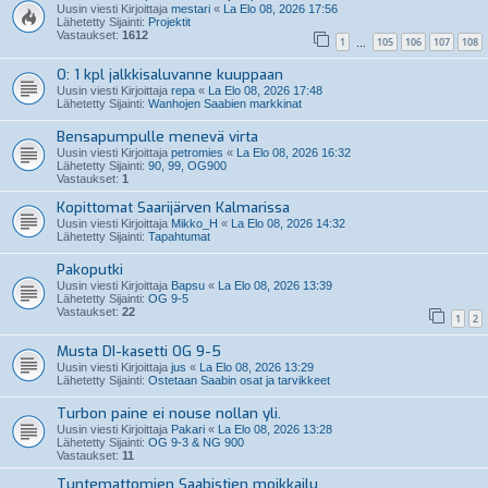
Uusin viesti Kirjoittaja
mestari
«
La Elo 08, 2026 17:56
Lähetetty Sijainti:
Projektit
Vastaukset:
1612
1
105
106
107
108
…
O: 1 kpl jalkkisaluvanne kuuppaan
Uusin viesti Kirjoittaja
repa
«
La Elo 08, 2026 17:48
Lähetetty Sijainti:
Wanhojen Saabien markkinat
Bensapumpulle menevä virta
Uusin viesti Kirjoittaja
petromies
«
La Elo 08, 2026 16:32
Lähetetty Sijainti:
90, 99, OG900
Vastaukset:
1
Kopittomat Saarijärven Kalmarissa
Uusin viesti Kirjoittaja
Mikko_H
«
La Elo 08, 2026 14:32
Lähetetty Sijainti:
Tapahtumat
Pakoputki
Uusin viesti Kirjoittaja
Bapsu
«
La Elo 08, 2026 13:39
Lähetetty Sijainti:
OG 9-5
Vastaukset:
22
1
2
Musta DI-kasetti OG 9-5
Uusin viesti Kirjoittaja
jus
«
La Elo 08, 2026 13:29
Lähetetty Sijainti:
Ostetaan Saabin osat ja tarvikkeet
Turbon paine ei nouse nollan yli.
Uusin viesti Kirjoittaja
Pakari
«
La Elo 08, 2026 13:28
Lähetetty Sijainti:
OG 9-3 & NG 900
Vastaukset:
11
Tuntemattomien Saabistien moikkailu