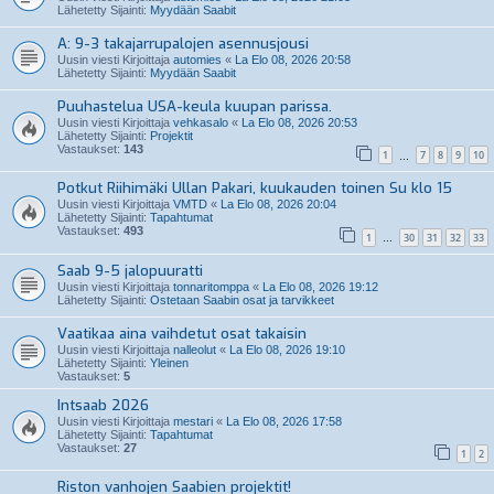
Lähetetty Sijainti:
Myydään Saabit
A: 9-3 takajarrupalojen asennusjousi
Uusin viesti Kirjoittaja
automies
«
La Elo 08, 2026 20:58
Lähetetty Sijainti:
Myydään Saabit
Puuhastelua USA-keula kuupan parissa.
Uusin viesti Kirjoittaja
vehkasalo
«
La Elo 08, 2026 20:53
Lähetetty Sijainti:
Projektit
Vastaukset:
143
1
7
8
9
10
…
Potkut Riihimäki Ullan Pakari, kuukauden toinen Su klo 15
Uusin viesti Kirjoittaja
VMTD
«
La Elo 08, 2026 20:04
Lähetetty Sijainti:
Tapahtumat
Vastaukset:
493
1
30
31
32
33
…
Saab 9-5 jalopuuratti
Uusin viesti Kirjoittaja
tonnaritomppa
«
La Elo 08, 2026 19:12
Lähetetty Sijainti:
Ostetaan Saabin osat ja tarvikkeet
Vaatikaa aina vaihdetut osat takaisin
Uusin viesti Kirjoittaja
nalleolut
«
La Elo 08, 2026 19:10
Lähetetty Sijainti:
Yleinen
Vastaukset:
5
Intsaab 2026
Uusin viesti Kirjoittaja
mestari
«
La Elo 08, 2026 17:58
Lähetetty Sijainti:
Tapahtumat
Vastaukset:
27
1
2
Riston vanhojen Saabien projektit!