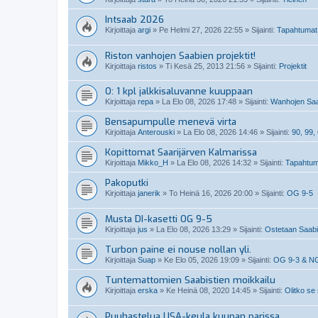
Intsaab 2026
Kirjoittaja
argi
»
Pe Helmi 27, 2026 22:55
» Sijainti:
Tapahtumat
Riston vanhojen Saabien projektit!
Kirjoittaja
ristos
»
Ti Kesä 25, 2013 21:56
» Sijainti:
Projektit
O: 1 kpl jalkkisaluvanne kuuppaan
Kirjoittaja
repa
»
La Elo 08, 2026 17:48
» Sijainti:
Wanhojen Saa
Bensapumpulle menevä virta
Kirjoittaja
Anterouski
»
La Elo 08, 2026 14:46
» Sijainti:
90, 99
Kopittomat Saarijärven Kalmarissa
Kirjoittaja
Mikko_H
»
La Elo 08, 2026 14:32
» Sijainti:
Tapahtum
Pakoputki
Kirjoittaja
janerik
»
To Heinä 16, 2026 20:00
» Sijainti:
OG 9-5
Musta DI-kasetti OG 9-5
Kirjoittaja
jus
»
La Elo 08, 2026 13:29
» Sijainti:
Ostetaan Saabin
Turbon paine ei nouse nollan yli.
Kirjoittaja
Suap
»
Ke Elo 05, 2026 19:09
» Sijainti:
OG 9-3 & N
Tuntemattomien Saabistien moikkailu
Kirjoittaja
erska
»
Ke Heinä 08, 2020 14:45
» Sijainti:
Olitko se
Puuhastelua USA-keula kuupan parissa.