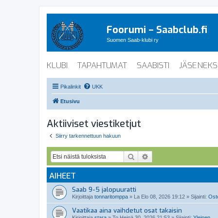
Foorumi – Saabclub.fi
Suomen Saab-klubi ry
KLUBI
TAPAHTUMAT
SAABISTI
JÄSENEKS
Pikalinkit
UKK
Etusivu
Aktiiviset viestiketjut
Siirry tarkennettuun hakuun
Etsi
Tarkennettu haku
AIHEET
Saab 9-5 jalopuuratti
Kirjoittaja
tonnaritomppa
»
La Elo 08, 2026 19:12
» Sijainti:
Oste
Vaatikaa aina vaihdetut osat takaisin
Kirjoittaja
stara
»
To Heinä 30, 2026 21:53
» Sijainti:
Yleinen