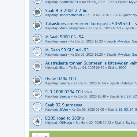
Kirjoittaja
Saabisti6161
»
Ke Elo 05, 2026 17:45
» Sijainti:
Myydä
Saab 9-3 2004 2.2 tid
Kirjoittaja
sinnernotasaint
»
Ke Elo 05, 2026 16:56
» Sijainti:
My
Takaiskunvaimentimen kumipusla 5059530 – so
Kirjoittaja
Musaukkogibson
»
Ke Elo 05, 2026 16:53
» Sijainti:
M:Saab 9000 CS -94
Kirjoittaja
vuari
»
Ke Elo 05, 2026 16:33
» Sijainti:
Myydään Saa
M: Saab 99 GLS 4d -83
Kirjoittaja
vuari
»
Ke Elo 05, 2026 16:26
» Sijainti:
Myydään Saa
Australiasta tonnari Suomeen ja kätisyyden vai
Kirjoittaja
illias
»
To Syys 04, 2025 09:59
» Sijainti:
9000
Ostan B284 ECU
Kirjoittaja
Sinetra
»
Ke Elo 05, 2026 10:54
» Sijainti:
Ostetaan S
9-3 2006 B284 ECU vika
Kirjoittaja
Sinetra
»
Ke Elo 05, 2026 10:49
» Sijainti:
9-3 SS, SC
Saab 92 Suomessa
Kirjoittaja
JiiVee
»
Ke Elo 05, 2026 09:05
» Sijainti:
92, 93, 94, 9
B205 road to 300hp
Kirjoittaja
OlliHarju
»
Su Huhti 20, 2025 19:23
» Sijainti:
Styling 