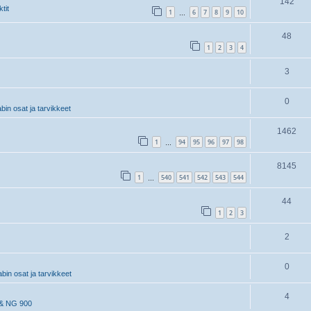
142
tit
1
6
7
8
9
10
…
48
1
2
3
4
3
0
in osat ja tarvikkeet
1462
1
94
95
96
97
98
…
8145
1
540
541
542
543
544
…
44
1
2
3
2
0
in osat ja tarvikkeet
4
& NG 900