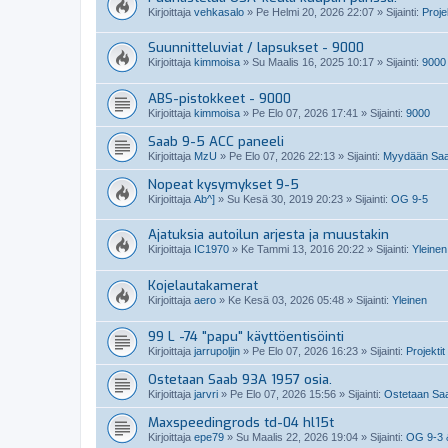
Kirjoittaja
vehkasalo
»
Pe Helmi 20, 2026 22:07
» Sijainti:
Projek
Suunnitteluviat / lapsukset - 9000
Kirjoittaja
kimmoisa
»
Su Maalis 16, 2025 10:17
» Sijainti:
9000
ABS-pistokkeet - 9000
Kirjoittaja
kimmoisa
»
Pe Elo 07, 2026 17:41
» Sijainti:
9000
Saab 9-5 ACC paneeli
Kirjoittaja
MzU
»
Pe Elo 07, 2026 22:13
» Sijainti:
Myydään Saab
Nopeat kysymykset 9-5
Kirjoittaja
Ab^]
»
Su Kesä 30, 2019 20:23
» Sijainti:
OG 9-5
Ajatuksia autoilun arjesta ja muustakin
Kirjoittaja
IC1970
»
Ke Tammi 13, 2016 20:22
» Sijainti:
Yleinen
Kojelautakamerat
Kirjoittaja
aero
»
Ke Kesä 03, 2026 05:48
» Sijainti:
Yleinen
99 L -74 "papu" käyttöentisöinti
Kirjoittaja
jarrupoljin
»
Pe Elo 07, 2026 16:23
» Sijainti:
Projektit
Ostetaan Saab 93A 1957 osia.
Kirjoittaja
jarvri
»
Pe Elo 07, 2026 15:56
» Sijainti:
Ostetaan Saab
Maxspeedingrods td-04 hl15t
Kirjoittaja
epe79
»
Su Maalis 22, 2026 19:04
» Sijainti:
OG 9-3 