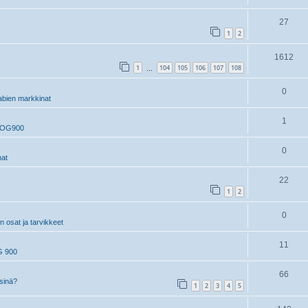
27
1
2
1612
1
104
105
106
107
108
…
0
bien markkinat
1
, OG900
0
at
22
1
2
0
 osat ja tarvikkeet
11
G 900
66
 sinä?
1
2
3
4
5