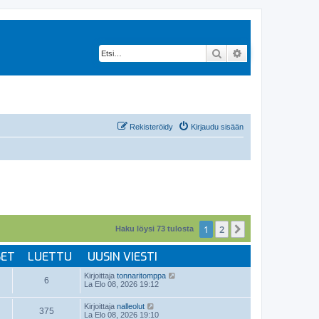
Etsi
Tarkennettu hak
Rekisteröidy
Kirjaudu sisään
1
2
Seuraava
Haku löysi 73 tulosta
SET
LUETTU
UUSIN VIESTI
Kirjoittaja
tonnaritomppa
6
La Elo 08, 2026 19:12
Kirjoittaja
nalleolut
375
La Elo 08, 2026 19:10