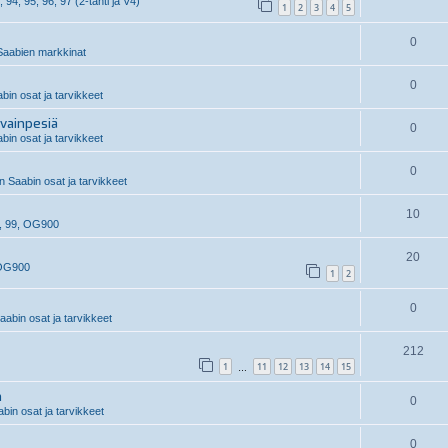
, 94, 95, 96, 97 (2-tahti ja V4)
1
2
3
4
5
0
aabien markkinat
0
in osat ja tarvikkeet
vainpesiä
0
in osat ja tarvikkeet
0
 Saabin osat ja tarvikkeet
10
, 99, OG900
20
 OG900
1
2
0
abin osat ja tarvikkeet
212
1
11
12
13
14
15
…
n
0
in osat ja tarvikkeet
0