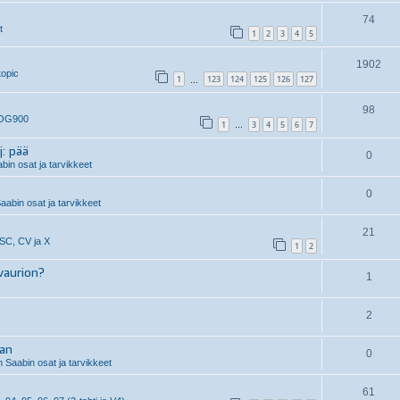
74
t
1
2
3
4
5
1902
topic
1
123
124
125
126
127
…
98
 OG900
1
3
4
5
6
7
…
j: pää
0
in osat ja tarvikkeet
0
aabin osat ja tarvikkeet
21
 SC, CV ja X
1
2
vaurion?
1
2
aan
0
 Saabin osat ja tarvikkeet
61