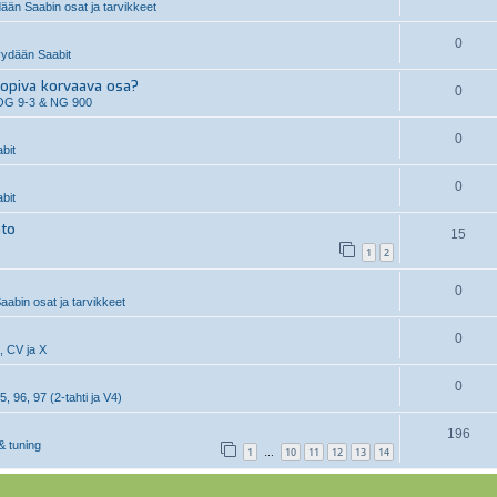
än Saabin osat ja tarvikkeet
0
ydään Saabit
piva korvaava osa?
0
OG 9-3 & NG 900
0
bit
0
bit
hto
15
1
2
0
aabin osat ja tarvikkeet
0
, CV ja X
0
5, 96, 97 (2-tahti ja V4)
196
& tuning
1
10
11
12
13
14
…