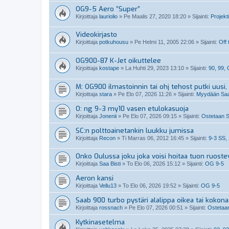
OG9-5 Aero ”Super”
Kirjoittaja
lauriolio
»
Pe Maalis 27, 2020 18:20
» Sijainti:
Projekti
Videokirjasto
Kirjoittaja
potkuhousu
»
Pe Helmi 11, 2005 22:06
» Sijainti:
Off 
OG900-87 K-Jet oikuttelee
Kirjoittaja
kostape
»
La Huhti 29, 2023 13:10
» Sijainti:
90, 99,
M: OG900 ilmastoinnin tai ohj tehost putki uusi, 
Kirjoittaja
stara
»
Pe Elo 07, 2026 11:26
» Sijainti:
Myydään Saab
O: ng 9-3 my10 vasen etulokasuoja
Kirjoittaja
Jonenii
»
Pe Elo 07, 2026 09:15
» Sijainti:
Ostetaan S
SC:n polttoainetankin luukku jumissa
Kirjoittaja
Recon
»
Ti Marras 06, 2012 16:45
» Sijainti:
9-3 SS,
Onko Oulussa joku joka voisi hoitaa tuon ruoste
Kirjoittaja
Saa Bisti
»
To Elo 06, 2026 15:12
» Sijainti:
OG 9-5
Aeron kansi
Kirjoittaja
Vellu13
»
To Elo 06, 2026 19:52
» Sijainti:
OG 9-5
Saab 900 turbo pystäri alalippa oikea tai kokon
Kirjoittaja
rossnach
»
Pe Elo 07, 2026 00:51
» Sijainti:
Ostetaan
Kytkinasetelma