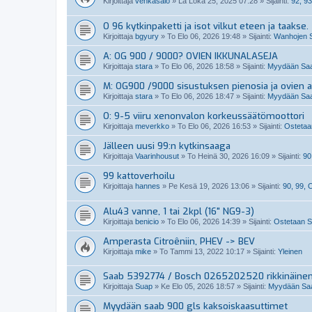
Kirjoittaja
vehkasalo
»
La Loka 25, 2025 07:28
» Sijainti:
92, 93
O 96 kytkinpaketti ja isot vilkut eteen ja taakse.
Kirjoittaja
bgyury
»
To Elo 06, 2026 19:48
» Sijainti:
Wanhojen S
A: OG 900 / 9000? OVIEN IKKUNALASEJA
Kirjoittaja
stara
»
To Elo 06, 2026 18:58
» Sijainti:
Myydään Saab
M: OG900 /9000 sisustuksen pienosia ja ovien a
Kirjoittaja
stara
»
To Elo 06, 2026 18:47
» Sijainti:
Myydään Saab
O: 9-5 viiru xenonvalon korkeussäätömoottori
Kirjoittaja
meverkko
»
To Elo 06, 2026 16:53
» Sijainti:
Ostetaan
Jälleen uusi 99:n kytkinsaaga
Kirjoittaja
Vaarinhousut
»
To Heinä 30, 2026 16:09
» Sijainti:
90
99 kattoverhoilu
Kirjoittaja
hannes
»
Pe Kesä 19, 2026 13:06
» Sijainti:
90, 99,
Alu43 vanne, 1 tai 2kpl (16" NG9-3)
Kirjoittaja
benicio
»
To Elo 06, 2026 14:39
» Sijainti:
Ostetaan Sa
Amperasta Citroêniin, PHEV -> BEV
Kirjoittaja
mike
»
To Tammi 13, 2022 10:17
» Sijainti:
Yleinen
Saab 5392774 / Bosch 0265202520 rikkinäine
Kirjoittaja
Suap
»
Ke Elo 05, 2026 18:57
» Sijainti:
Myydään Saab
Myydään saab 900 gls kaksoiskaasuttimet