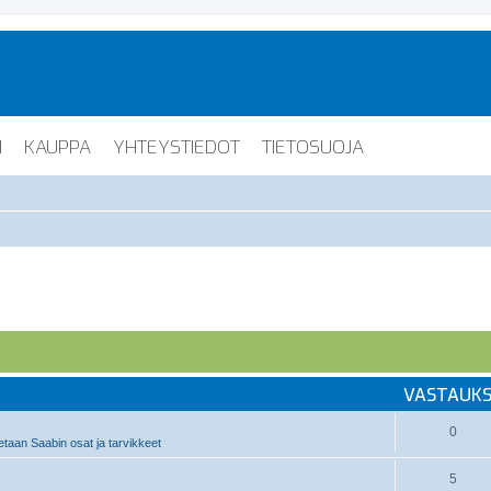
I
KAUPPA
YHTEYSTIEDOT
TIETOSUOJA
VASTAUK
0
taan Saabin osat ja tarvikkeet
5