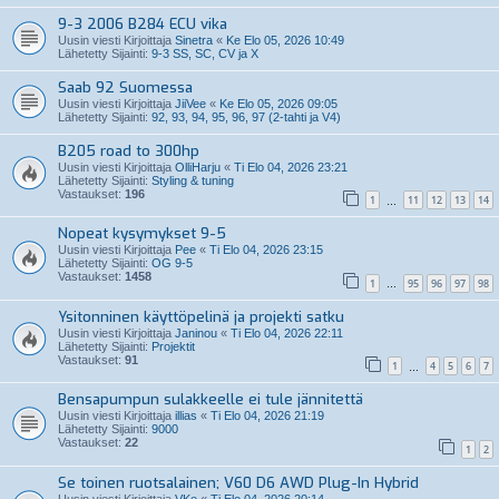
9-3 2006 B284 ECU vika
Uusin viesti Kirjoittaja
Sinetra
«
Ke Elo 05, 2026 10:49
Lähetetty Sijainti:
9-3 SS, SC, CV ja X
Saab 92 Suomessa
Uusin viesti Kirjoittaja
JiiVee
«
Ke Elo 05, 2026 09:05
Lähetetty Sijainti:
92, 93, 94, 95, 96, 97 (2-tahti ja V4)
B205 road to 300hp
Uusin viesti Kirjoittaja
OlliHarju
«
Ti Elo 04, 2026 23:21
Lähetetty Sijainti:
Styling & tuning
Vastaukset:
196
1
11
12
13
14
…
Nopeat kysymykset 9-5
Uusin viesti Kirjoittaja
Pee
«
Ti Elo 04, 2026 23:15
Lähetetty Sijainti:
OG 9-5
Vastaukset:
1458
1
95
96
97
98
…
Ysitonninen käyttöpelinä ja projekti satku
Uusin viesti Kirjoittaja
Janinou
«
Ti Elo 04, 2026 22:11
Lähetetty Sijainti:
Projektit
Vastaukset:
91
1
4
5
6
7
…
Bensapumpun sulakkeelle ei tule jännitettä
Uusin viesti Kirjoittaja
illias
«
Ti Elo 04, 2026 21:19
Lähetetty Sijainti:
9000
Vastaukset:
22
1
2
Se toinen ruotsalainen; V60 D6 AWD Plug-In Hybrid