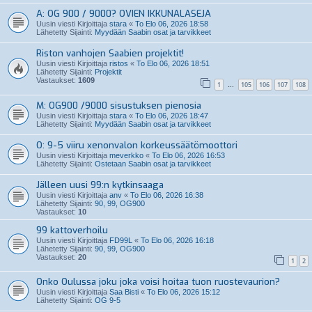
A: OG 900 / 9000? OVIEN IKKUNALASEJA
Uusin viesti Kirjoittaja
stara
«
To Elo 06, 2026 18:58
Lähetetty Sijainti:
Myydään Saabin osat ja tarvikkeet
Riston vanhojen Saabien projektit!
Uusin viesti Kirjoittaja
ristos
«
To Elo 06, 2026 18:51
Lähetetty Sijainti:
Projektit
Vastaukset:
1609
1
105
106
107
108
…
M: OG900 /9000 sisustuksen pienosia
Uusin viesti Kirjoittaja
stara
«
To Elo 06, 2026 18:47
Lähetetty Sijainti:
Myydään Saabin osat ja tarvikkeet
O: 9-5 viiru xenonvalon korkeussäätömoottori
Uusin viesti Kirjoittaja
meverkko
«
To Elo 06, 2026 16:53
Lähetetty Sijainti:
Ostetaan Saabin osat ja tarvikkeet
Jälleen uusi 99:n kytkinsaaga
Uusin viesti Kirjoittaja
anv
«
To Elo 06, 2026 16:38
Lähetetty Sijainti:
90, 99, OG900
Vastaukset:
10
99 kattoverhoilu
Uusin viesti Kirjoittaja
FD99L
«
To Elo 06, 2026 16:18
Lähetetty Sijainti:
90, 99, OG900
Vastaukset:
20
1
2
Onko Oulussa joku joka voisi hoitaa tuon ruostevaurion?
Uusin viesti Kirjoittaja
Saa Bisti
«
To Elo 06, 2026 15:12
Lähetetty Sijainti:
OG 9-5