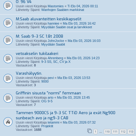
O: 96 V4
Uusin viesti Kirjoittaja
Mastomies
«
Ti Elo 04, 2026 00:11
Lähetetty Sijainti:
Wanhojen Saabien markkinat
M:Saab aluvanteitten keskikapselit
Uusin viesti Kirjoittaja
hanniee
«
Ma Elo 03, 2026 16:42
Lähetetty Sijainti:
Myydään Saabin osat ja tarvikkeet
M: Saab 9-3 SC 1.8t 2008
Uusin viesti Kirjoittaja
JohnJocke
«
Ma Elo 03, 2026 16:03
Lähetetty Sijainti:
Myydään Saabit
vetoakselin tukilaakeri
Uusin viesti Kirjoittaja
Ahrenberg
«
Ma Elo 03, 2026 14:23
Lähetetty Sijainti:
9-3 SS, SC, CV ja X
Vastaukset:
8
Varashälyytin.
Uusin viesti Kirjoittaja
pevi
«
Ma Elo 03, 2026 13:53
Lähetetty Sijainti:
9000
Vastaukset:
3
Griffinin sisusta "normi" femmaan
Uusin viesti Kirjoittaja
arto
«
Ma Elo 03, 2026 13:45
Lähetetty Sijainti:
OG 9-5
Vastaukset:
7
Tammen 9000CS ja 9-3 SC TTiD Aero ja exät Ng900
sunbeach avo ja ng9-3 CAB
Uusin viesti Kirjoittaja
tetammi
«
Ma Elo 03, 2026 07:32
Lähetetty Sijainti:
Projektit
Vastaukset:
1688
1
110
111
112
113
…