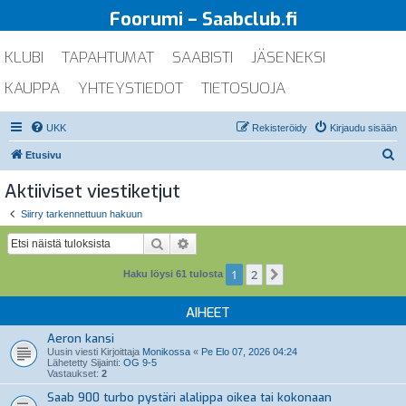
Foorumi – Saabclub.fi
KLUBI
TAPAHTUMAT
SAABISTI
JÄSENEKSI
KAUPPA
YHTEYSTIEDOT
TIETOSUOJA
UKK
Rekisteröidy
Kirjaudu sisään
E
Etusivu
t
Aktiiviset viestiketjut
s
Siirry tarkennettuun hakuun
i
Etsi
Tarkennettu haku
1
2
Seuraava
Haku löysi 61 tulosta
AIHEET
Aeron kansi
Uusin viesti Kirjoittaja
Monikossa
«
Pe Elo 07, 2026 04:24
Lähetetty Sijainti:
OG 9-5
Vastaukset:
2
Saab 900 turbo pystäri alalippa oikea tai kokonaan