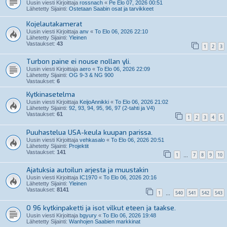
Uusin viesti Kirjoittaja
rossnach
«
Pe Elo 07, 2026 00:51
Lähetetty Sijainti:
Ostetaan Saabin osat ja tarvikkeet
Kojelautakamerat
Uusin viesti Kirjoittaja
anv
«
To Elo 06, 2026 22:10
Lähetetty Sijainti:
Yleinen
Vastaukset:
43
1
2
3
Turbon paine ei nouse nollan yli.
Uusin viesti Kirjoittaja
aero
«
To Elo 06, 2026 22:09
Lähetetty Sijainti:
OG 9-3 & NG 900
Vastaukset:
6
Kytkinasetelma
Uusin viesti Kirjoittaja
KeijoAnnikki
«
To Elo 06, 2026 21:02
Lähetetty Sijainti:
92, 93, 94, 95, 96, 97 (2-tahti ja V4)
Vastaukset:
61
1
2
3
4
5
Puuhastelua USA-keula kuupan parissa.
Uusin viesti Kirjoittaja
vehkasalo
«
To Elo 06, 2026 20:51
Lähetetty Sijainti:
Projektit
Vastaukset:
141
1
7
8
9
10
…
Ajatuksia autoilun arjesta ja muustakin
Uusin viesti Kirjoittaja
IC1970
«
To Elo 06, 2026 20:16
Lähetetty Sijainti:
Yleinen
Vastaukset:
8141
1
540
541
542
543
…
O 96 kytkinpaketti ja isot vilkut eteen ja taakse.
Uusin viesti Kirjoittaja
bgyury
«
To Elo 06, 2026 19:48
Lähetetty Sijainti:
Wanhojen Saabien markkinat