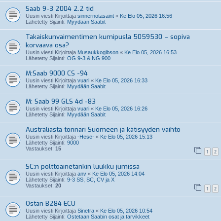
Saab 9-3 2004 2.2 tid
Uusin viesti Kirjoittaja
sinnernotasaint
«
Ke Elo 05, 2026 16:56
Lähetetty Sijainti:
Myydään Saabit
Takaiskunvaimentimen kumipusla 5059530 – sopiva
korvaava osa?
Uusin viesti Kirjoittaja
Musaukkogibson
«
Ke Elo 05, 2026 16:53
Lähetetty Sijainti:
OG 9-3 & NG 900
M:Saab 9000 CS -94
Uusin viesti Kirjoittaja
vuari
«
Ke Elo 05, 2026 16:33
Lähetetty Sijainti:
Myydään Saabit
M: Saab 99 GLS 4d -83
Uusin viesti Kirjoittaja
vuari
«
Ke Elo 05, 2026 16:26
Lähetetty Sijainti:
Myydään Saabit
Australiasta tonnari Suomeen ja kätisyyden vaihto
Uusin viesti Kirjoittaja
-Hese-
«
Ke Elo 05, 2026 15:13
Lähetetty Sijainti:
9000
Vastaukset:
15
1
2
SC:n polttoainetankin luukku jumissa
Uusin viesti Kirjoittaja
anv
«
Ke Elo 05, 2026 14:04
Lähetetty Sijainti:
9-3 SS, SC, CV ja X
Vastaukset:
20
1
2
Ostan B284 ECU
Uusin viesti Kirjoittaja
Sinetra
«
Ke Elo 05, 2026 10:54
Lähetetty Sijainti:
Ostetaan Saabin osat ja tarvikkeet