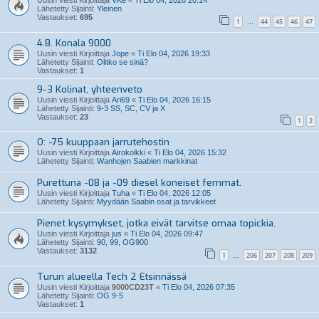
Uusin viesti Kirjoittaja
VKe
«
Ti Elo 04, 2026 20:14
Lähetetty Sijainti:
Yleinen
Vastaukset:
695
1
44
45
46
47
…
4.8. Konala 9000
Uusin viesti Kirjoittaja
Jope
«
Ti Elo 04, 2026 19:33
Lähetetty Sijainti:
Olitko se sinä?
Vastaukset:
1
9-3 Kolinat, yhteenveto
Uusin viesti Kirjoittaja
Ari69
«
Ti Elo 04, 2026 16:15
Lähetetty Sijainti:
9-3 SS, SC, CV ja X
Vastaukset:
23
1
2
O: -75 kuuppaan jarrutehostin
Uusin viesti Kirjoittaja
Airokolkki
«
Ti Elo 04, 2026 15:32
Lähetetty Sijainti:
Wanhojen Saabien markkinat
Purettuna -08 ja -09 diesel koneiset femmat.
Uusin viesti Kirjoittaja
Tuha
«
Ti Elo 04, 2026 12:05
Lähetetty Sijainti:
Myydään Saabin osat ja tarvikkeet
Pienet kysymykset, jotka eivät tarvitse omaa topickia.
Uusin viesti Kirjoittaja
jus
«
Ti Elo 04, 2026 09:47
Lähetetty Sijainti:
90, 99, OG900
Vastaukset:
3132
1
206
207
208
209
…
Turun alueella Tech 2 Etsinnässä
Uusin viesti Kirjoittaja
9000CD23T
«
Ti Elo 04, 2026 07:35
Lähetetty Sijainti:
OG 9-5
Vastaukset:
1