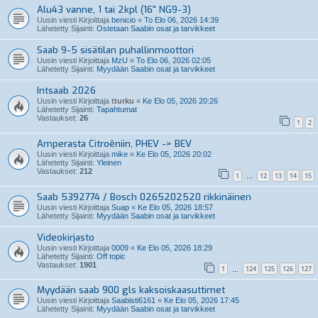
Alu43 vanne, 1 tai 2kpl (16" NG9-3)
Uusin viesti Kirjoittaja
benicio
«
To Elo 06, 2026 14:39
Lähetetty Sijainti:
Ostetaan Saabin osat ja tarvikkeet
Saab 9-5 sisätilan puhallinmoottori
Uusin viesti Kirjoittaja
MzU
«
To Elo 06, 2026 02:05
Lähetetty Sijainti:
Myydään Saabin osat ja tarvikkeet
Intsaab 2026
Uusin viesti Kirjoittaja
tturku
«
Ke Elo 05, 2026 20:26
Lähetetty Sijainti:
Tapahtumat
Vastaukset:
26
1
2
Amperasta Citroêniin, PHEV -> BEV
Uusin viesti Kirjoittaja
mike
«
Ke Elo 05, 2026 20:02
Lähetetty Sijainti:
Yleinen
Vastaukset:
212
1
12
13
14
15
…
Saab 5392774 / Bosch 0265202520 rikkinäinen
Uusin viesti Kirjoittaja
Suap
«
Ke Elo 05, 2026 18:57
Lähetetty Sijainti:
Myydään Saabin osat ja tarvikkeet
Videokirjasto
Uusin viesti Kirjoittaja
0009
«
Ke Elo 05, 2026 18:29
Lähetetty Sijainti:
Off topic
Vastaukset:
1901
1
124
125
126
127
…
Myydään saab 900 gls kaksoiskaasuttimet
Uusin viesti Kirjoittaja
Saabisti6161
«
Ke Elo 05, 2026 17:45
Lähetetty Sijainti:
Myydään Saabin osat ja tarvikkeet