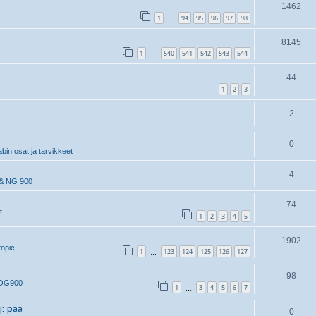
1462
1
94
95
96
97
98
…
8145
1
540
541
542
543
544
…
44
1
2
3
2
0
in osat ja tarvikkeet
4
& NG 900
74
t
1
2
3
4
5
1902
topic
1
123
124
125
126
127
…
98
 OG900
1
3
4
5
6
7
…
j: pää
0