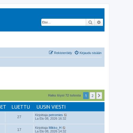
Etsi
Tarkennettu hak
Rekisteröidy
Kirjaudu sisään
1
2
Seuraava
Haku löysi 72 tulosta
SET
LUETTU
UUSIN VIESTI
Kirjoittaja
petromies
27
La Elo 08, 2026 16:32
Kirjoittaja
Mikko_H
17
La Elo 08, 2026 14:32