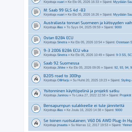
Kirjoittaja
vuari
»
Ke Elo 05, 2026 16:33
» Sijainti:
Myydään Saa
M: Saab 99 GLS 4d -83
Kirjoittaja
vuari
»
Ke Elo 05, 2026 16:26
» Sijainti:
Myydään Saa
Australiasta tonnari Suomeen ja kätisyyden vai
Kirjoittaja
illias
»
To Syys 04, 2025 09:59
» Sijainti:
9000
Ostan B284 ECU
Kirjoittaja
Sinetra
»
Ke Elo 05, 2026 10:54
» Sijainti:
Ostetaan S
9-3 2006 B284 ECU vika
Kirjoittaja
Sinetra
»
Ke Elo 05, 2026 10:49
» Sijainti:
9-3 SS, SC
Saab 92 Suomessa
Kirjoittaja
JiiVee
»
Ke Elo 05, 2026 09:05
» Sijainti:
92, 93, 94, 9
B205 road to 300hp
Kirjoittaja
OlliHarju
»
Su Huhti 20, 2025 19:23
» Sijainti:
Styling 
Ysitonninen käyttöpelinä ja projekti satku
Kirjoittaja
Janinou
»
To Loka 27, 2022 22:58
» Sijainti:
Projektit
Bensapumpun sulakkeelle ei tule jännitettä
Kirjoittaja
illias
»
Ke Joulu 16, 2020 14:38
» Sijainti:
9000
Se toinen ruotsalainen; V60 D6 AWD Plug-In Hy
Kirjoittaja
jmaatta
»
Su Marras 12, 2017 19:53
» Sijainti:
Yleine