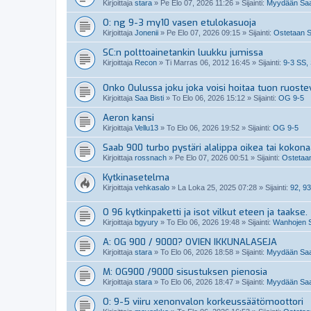
Kirjoittaja
stara
»
Pe Elo 07, 2026 11:26
» Sijainti:
Myydään Saab
O: ng 9-3 my10 vasen etulokasuoja
Kirjoittaja
Jonenii
»
Pe Elo 07, 2026 09:15
» Sijainti:
Ostetaan S
SC:n polttoainetankin luukku jumissa
Kirjoittaja
Recon
»
Ti Marras 06, 2012 16:45
» Sijainti:
9-3 SS,
Onko Oulussa joku joka voisi hoitaa tuon ruoste
Kirjoittaja
Saa Bisti
»
To Elo 06, 2026 15:12
» Sijainti:
OG 9-5
Aeron kansi
Kirjoittaja
Vellu13
»
To Elo 06, 2026 19:52
» Sijainti:
OG 9-5
Saab 900 turbo pystäri alalippa oikea tai kokon
Kirjoittaja
rossnach
»
Pe Elo 07, 2026 00:51
» Sijainti:
Ostetaan
Kytkinasetelma
Kirjoittaja
vehkasalo
»
La Loka 25, 2025 07:28
» Sijainti:
92, 93
O 96 kytkinpaketti ja isot vilkut eteen ja taakse.
Kirjoittaja
bgyury
»
To Elo 06, 2026 19:48
» Sijainti:
Wanhojen S
A: OG 900 / 9000? OVIEN IKKUNALASEJA
Kirjoittaja
stara
»
To Elo 06, 2026 18:58
» Sijainti:
Myydään Saab
M: OG900 /9000 sisustuksen pienosia
Kirjoittaja
stara
»
To Elo 06, 2026 18:47
» Sijainti:
Myydään Saab
O: 9-5 viiru xenonvalon korkeussäätömoottori