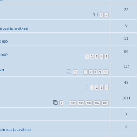
22
1
2
0
 osat ja tarvikkeet
11
G 900
66
 sinä?
1
2
3
4
5
142
tit
1
6
7
8
9
10
…
48
1
2
3
4
1611
1
104
105
106
107
108
…
3
0
in osat ja tarvikkeet