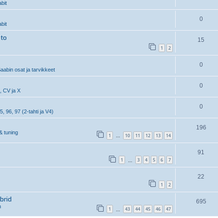
bit
0
bit
hto
15
1
2
0
aabin osat ja tarvikkeet
0
, CV ja X
0
5, 96, 97 (2-tahti ja V4)
196
& tuning
1
10
11
12
13
14
…
91
1
3
4
5
6
7
…
22
1
2
brid
695
n
1
43
44
45
46
47
…