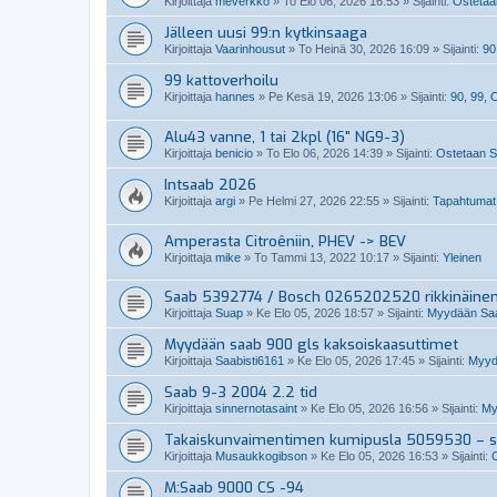
Kirjoittaja
meverkko
»
To Elo 06, 2026 16:53
» Sijainti:
Ostetaan
Jälleen uusi 99:n kytkinsaaga
Kirjoittaja
Vaarinhousut
»
To Heinä 30, 2026 16:09
» Sijainti:
90
99 kattoverhoilu
Kirjoittaja
hannes
»
Pe Kesä 19, 2026 13:06
» Sijainti:
90, 99,
Alu43 vanne, 1 tai 2kpl (16" NG9-3)
Kirjoittaja
benicio
»
To Elo 06, 2026 14:39
» Sijainti:
Ostetaan Sa
Intsaab 2026
Kirjoittaja
argi
»
Pe Helmi 27, 2026 22:55
» Sijainti:
Tapahtumat
Amperasta Citroêniin, PHEV -> BEV
Kirjoittaja
mike
»
To Tammi 13, 2022 10:17
» Sijainti:
Yleinen
Saab 5392774 / Bosch 0265202520 rikkinäine
Kirjoittaja
Suap
»
Ke Elo 05, 2026 18:57
» Sijainti:
Myydään Saab
Myydään saab 900 gls kaksoiskaasuttimet
Kirjoittaja
Saabisti6161
»
Ke Elo 05, 2026 17:45
» Sijainti:
Myydä
Saab 9-3 2004 2.2 tid
Kirjoittaja
sinnernotasaint
»
Ke Elo 05, 2026 16:56
» Sijainti:
My
Takaiskunvaimentimen kumipusla 5059530 – so
Kirjoittaja
Musaukkogibson
»
Ke Elo 05, 2026 16:53
» Sijainti:
M:Saab 9000 CS -94