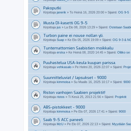
Pakoputki
Kirjoittaja
janerik
»
To Heinä 16, 2026 20:00
» Sijainti:
OG 9-5
Musta DI-kasetti OG 9-5
Kirjoittaja
jus
»
La Elo 08, 2026 13:29
» Sijainti:
Ostetaan Saabin
Turbon paine ei nouse nollan yli.
Kirjoittaja
Suap
»
Ke Elo 05, 2026 19:09
» Sijainti:
OG 9-3 & N
Tuntemattomien Saabistien moikkailu
Kirjoittaja
erska
»
Ke Heinä 08, 2020 14:45
» Sijainti:
Olitko se
Puuhastelua USA-keula kuupan parissa.
Kirjoittaja
vehkasalo
»
Pe Helmi 20, 2026 22:07
» Sijainti:
Projek
Suunnitteluviat / lapsukset - 9000
Kirjoittaja
kimmoisa
»
Su Maalis 16, 2025 10:17
» Sijainti:
9000
Riston vanhojen Saabien projektit!
Kirjoittaja
ristos
»
Ti Kesä 25, 2013 21:56
» Sijainti:
Projektit
ABS-pistokkeet - 9000
Kirjoittaja
kimmoisa
»
Pe Elo 07, 2026 17:41
» Sijainti:
9000
Saab 9-5 ACC paneeli
Kirjoittaja
MzU
»
Pe Elo 07, 2026 22:13
» Sijainti:
Myydään Saab