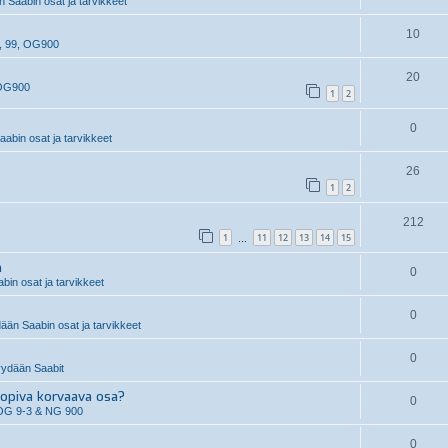
 Saabin osat ja tarvikkeet
10
, 99, OG900
20
 OG900
1
2
0
abin osat ja tarvikkeet
26
1
2
212
1
11
12
13
14
15
…
n
0
in osat ja tarvikkeet
0
än Saabin osat ja tarvikkeet
0
ydään Saabit
piva korvaava osa?
0
OG 9-3 & NG 900
0