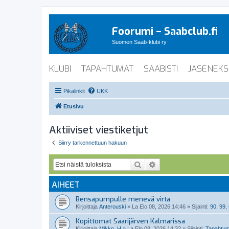
Foorumi – Saabclub.fi
Suomen Saab-klubi ry
KLUBI
TAPAHTUMAT
SAABISTI
JÄSENEKS
Pikalinkit
UKK
Etusivu
Aktiiviset viestiketjut
Siirry tarkennettuun hakuun
Etsi
Tarkennettu haku
AIHEET
Bensapumpulle menevä virta
Kirjoittaja
Anterouski
»
La Elo 08, 2026 14:46
» Sijainti:
90, 99
Kopittomat Saarijärven Kalmarissa
Kirjoittaja
Mikko_H
»
La Elo 08, 2026 14:32
» Sijainti:
Tapahtum