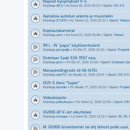
Nopeat kysymykset 9-5
Kirjoittaja
Ab^]
»
Su Kesä 30, 2019 20:23
» Sijainti:
OG 9-5
Ajatuksia autoilun arjesta ja muustakin
Kirjoittaja
IC1970
»
Ke Tammi 13, 2016 20:22
» Sijainti:
Yleinen
Kojelautakamerat
Kirjoittaja
aero
»
Ke Kesä 03, 2026 05:48
» Sijainti:
Yleinen
99 L -74 "papu" käyttöentisöinti
Kirjoittaja
jarrupoljin
»
Pe Elo 07, 2026 16:23
» Sijainti:
Projektit
Ostetaan Saab 93A 1957 osia.
Kirjoittaja
jarvri
»
Pe Elo 07, 2026 15:56
» Sijainti:
Ostetaan Saab
Maxspeedingrods td-04 hl15t
Kirjoittaja
epe79
»
Su Maalis 22, 2026 19:04
» Sijainti:
OG 9-3 
OG9-5 Aero ”Super”
Kirjoittaja
lauriolio
»
Pe Maalis 27, 2020 18:20
» Sijainti:
Projekti
Videokirjasto
Kirjoittaja
potkuhousu
»
Pe Helmi 11, 2005 22:06
» Sijainti:
Off 
OG900-87 K-Jet oikuttelee
Kirjoittaja
kostape
»
La Huhti 29, 2023 13:10
» Sijainti:
90, 99,
M: OG900 ilmastoinnin tai ohj tehost putki uusi, 