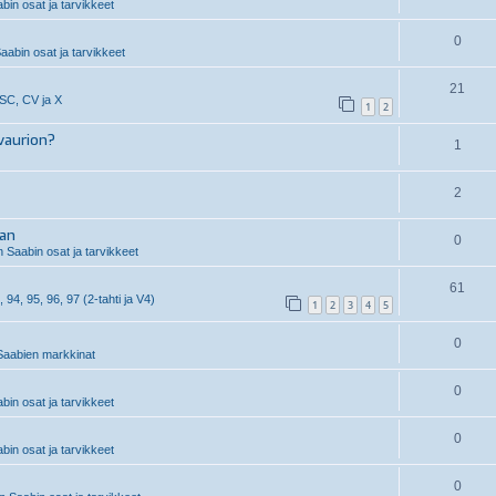
in osat ja tarvikkeet
0
aabin osat ja tarvikkeet
21
 SC, CV ja X
1
2
vaurion?
1
2
aan
0
 Saabin osat ja tarvikkeet
61
, 94, 95, 96, 97 (2-tahti ja V4)
1
2
3
4
5
0
aabien markkinat
0
in osat ja tarvikkeet
0
in osat ja tarvikkeet
0