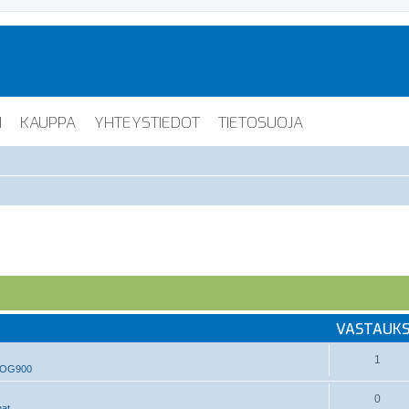
I
KAUPPA
YHTEYSTIEDOT
TIETOSUOJA
VASTAUK
1
, OG900
0
at