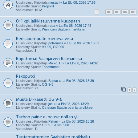
Uusin viesti Kirjoittaja
mestari
«
La Elo 08, 2026 17:56
Lähetetty Sijainti:
Projektit
Vastaukset:
1612
1
105
106
107
108
…
O: 1 kpl jalkkisaluvanne kuuppaan
Uusin viesti Kirjoittaja
repa
«
La Elo 08, 2026 17:48
Lähetetty Sijainti:
Wanhojen Saabien markkinat
Bensapumpulle menevä virta
Uusin viesti Kirjoittaja
petromies
«
La Elo 08, 2026 16:32
Lähetetty Sijainti:
90, 99, OG900
Vastaukset:
1
Kopittomat Saarijärven Kalmarissa
Uusin viesti Kirjoittaja
Mikko_H
«
La Elo 08, 2026 14:32
Lähetetty Sijainti:
Tapahtumat
Pakoputki
Uusin viesti Kirjoittaja
Bapsu
«
La Elo 08, 2026 13:39
Lähetetty Sijainti:
OG 9-5
Vastaukset:
22
1
2
Musta DI-kasetti OG 9-5
Uusin viesti Kirjoittaja
jus
«
La Elo 08, 2026 13:29
Lähetetty Sijainti:
Ostetaan Saabin osat ja tarvikkeet
Turbon paine ei nouse nollan yli.
Uusin viesti Kirjoittaja
Pakari
«
La Elo 08, 2026 13:28
Lähetetty Sijainti:
OG 9-3 & NG 900
Vastaukset:
11
Tuntemattomien Saabistien moikkailu