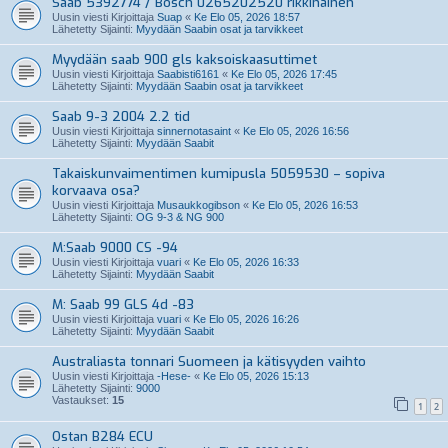
Saab 5392774 / Bosch 0265202520 rikkinäinen
Uusin viesti Kirjoittaja
Suap
«
Ke Elo 05, 2026 18:57
Lähetetty Sijainti:
Myydään Saabin osat ja tarvikkeet
Myydään saab 900 gls kaksoiskaasuttimet
Uusin viesti Kirjoittaja
Saabisti6161
«
Ke Elo 05, 2026 17:45
Lähetetty Sijainti:
Myydään Saabin osat ja tarvikkeet
Saab 9-3 2004 2.2 tid
Uusin viesti Kirjoittaja
sinnernotasaint
«
Ke Elo 05, 2026 16:56
Lähetetty Sijainti:
Myydään Saabit
Takaiskunvaimentimen kumipusla 5059530 – sopiva
korvaava osa?
Uusin viesti Kirjoittaja
Musaukkogibson
«
Ke Elo 05, 2026 16:53
Lähetetty Sijainti:
OG 9-3 & NG 900
M:Saab 9000 CS -94
Uusin viesti Kirjoittaja
vuari
«
Ke Elo 05, 2026 16:33
Lähetetty Sijainti:
Myydään Saabit
M: Saab 99 GLS 4d -83
Uusin viesti Kirjoittaja
vuari
«
Ke Elo 05, 2026 16:26
Lähetetty Sijainti:
Myydään Saabit
Australiasta tonnari Suomeen ja kätisyyden vaihto
Uusin viesti Kirjoittaja
-Hese-
«
Ke Elo 05, 2026 15:13
Lähetetty Sijainti:
9000
Vastaukset:
15
1
2
Ostan B284 ECU