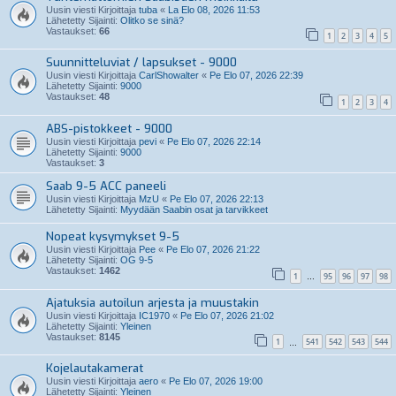
Uusin viesti Kirjoittaja
tuba
«
La Elo 08, 2026 11:53
Lähetetty Sijainti:
Olitko se sinä?
Vastaukset:
66
1
2
3
4
5
Suunnitteluviat / lapsukset - 9000
Uusin viesti Kirjoittaja
CarlShowalter
«
Pe Elo 07, 2026 22:39
Lähetetty Sijainti:
9000
Vastaukset:
48
1
2
3
4
ABS-pistokkeet - 9000
Uusin viesti Kirjoittaja
pevi
«
Pe Elo 07, 2026 22:14
Lähetetty Sijainti:
9000
Vastaukset:
3
Saab 9-5 ACC paneeli
Uusin viesti Kirjoittaja
MzU
«
Pe Elo 07, 2026 22:13
Lähetetty Sijainti:
Myydään Saabin osat ja tarvikkeet
Nopeat kysymykset 9-5
Uusin viesti Kirjoittaja
Pee
«
Pe Elo 07, 2026 21:22
Lähetetty Sijainti:
OG 9-5
Vastaukset:
1462
1
95
96
97
98
…
Ajatuksia autoilun arjesta ja muustakin
Uusin viesti Kirjoittaja
IC1970
«
Pe Elo 07, 2026 21:02
Lähetetty Sijainti:
Yleinen
Vastaukset:
8145
1
541
542
543
544
…
Kojelautakamerat
Uusin viesti Kirjoittaja
aero
«
Pe Elo 07, 2026 19:00
Lähetetty Sijainti:
Yleinen