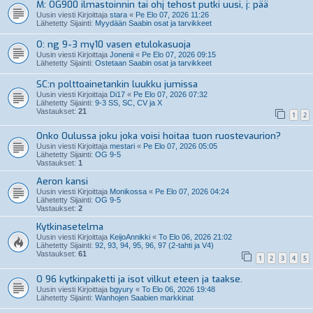
M: OG900 ilmastoinnin tai ohj tehost putki uusi, j: pää
Uusin viesti Kirjoittaja
stara
«
Pe Elo 07, 2026 11:26
Lähetetty Sijainti:
Myydään Saabin osat ja tarvikkeet
O: ng 9-3 my10 vasen etulokasuoja
Uusin viesti Kirjoittaja
Jonenii
«
Pe Elo 07, 2026 09:15
Lähetetty Sijainti:
Ostetaan Saabin osat ja tarvikkeet
SC:n polttoainetankin luukku jumissa
Uusin viesti Kirjoittaja
Di17
«
Pe Elo 07, 2026 07:32
Lähetetty Sijainti:
9-3 SS, SC, CV ja X
Vastaukset:
21
1
2
Onko Oulussa joku joka voisi hoitaa tuon ruostevaurion?
Uusin viesti Kirjoittaja
mestari
«
Pe Elo 07, 2026 05:05
Lähetetty Sijainti:
OG 9-5
Vastaukset:
1
Aeron kansi
Uusin viesti Kirjoittaja
Monikossa
«
Pe Elo 07, 2026 04:24
Lähetetty Sijainti:
OG 9-5
Vastaukset:
2
Kytkinasetelma
Uusin viesti Kirjoittaja
KeijoAnnikki
«
To Elo 06, 2026 21:02
Lähetetty Sijainti:
92, 93, 94, 95, 96, 97 (2-tahti ja V4)
Vastaukset:
61
1
2
3
4
5
O 96 kytkinpaketti ja isot vilkut eteen ja taakse.
Uusin viesti Kirjoittaja
bgyury
«
To Elo 06, 2026 19:48
Lähetetty Sijainti:
Wanhojen Saabien markkinat