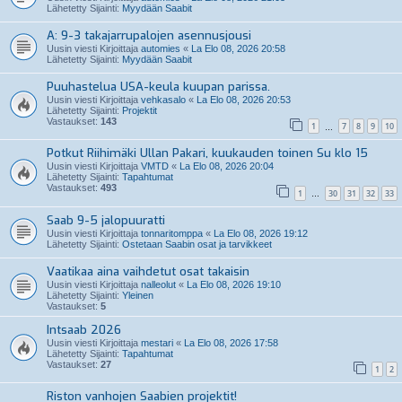
Lähetetty Sijainti:
Myydään Saabit
A: 9-3 takajarrupalojen asennusjousi
Uusin viesti Kirjoittaja
automies
«
La Elo 08, 2026 20:58
Lähetetty Sijainti:
Myydään Saabit
Puuhastelua USA-keula kuupan parissa.
Uusin viesti Kirjoittaja
vehkasalo
«
La Elo 08, 2026 20:53
Lähetetty Sijainti:
Projektit
Vastaukset:
143
1
7
8
9
10
…
Potkut Riihimäki Ullan Pakari, kuukauden toinen Su klo 15
Uusin viesti Kirjoittaja
VMTD
«
La Elo 08, 2026 20:04
Lähetetty Sijainti:
Tapahtumat
Vastaukset:
493
1
30
31
32
33
…
Saab 9-5 jalopuuratti
Uusin viesti Kirjoittaja
tonnaritomppa
«
La Elo 08, 2026 19:12
Lähetetty Sijainti:
Ostetaan Saabin osat ja tarvikkeet
Vaatikaa aina vaihdetut osat takaisin
Uusin viesti Kirjoittaja
nalleolut
«
La Elo 08, 2026 19:10
Lähetetty Sijainti:
Yleinen
Vastaukset:
5
Intsaab 2026
Uusin viesti Kirjoittaja
mestari
«
La Elo 08, 2026 17:58
Lähetetty Sijainti:
Tapahtumat
Vastaukset:
27
1
2
Riston vanhojen Saabien projektit!