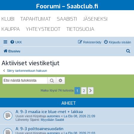
Foorumi – Saabclub.fi
KLUBI
TAPAHTUMAT
SAABISTI
JÄSENEKSI
KAUPPA
YHTEYSTIEDOT
TIETOSUOJA
UKK
Rekisteröidy
Kirjaudu sisään
E
Etusivu
t
Aktiiviset viestiketjut
s
Siirry tarkennettuun hakuun
i
Etsi
Tarkennettu haku
1
2
Seuraava
Haku löysi 74 tulosta
AIHEET
A: 9-3 maalia ice blue-met + lakkaa
Uusin viesti Kirjoittaja
automies
«
La Elo 08, 2026 21:09
Lähetetty Sijainti:
Myydään Saabit
A: 9-3 polttoainesuodatin
Uusin viesti Kirjoittaja
automies
«
La Elo 08, 2026 21:03