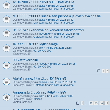
A: OG 900 / 9000? OVIEN IKKUNALASEJA
Uusin viesti Kirjoittaja
stara
«
To Elo 06, 2026 18:58
Lähetetty Sijainti:
Myydään Saabin osat ja tarvikkeet
M: OG900 /9000 sisustuksen pienosia ja ovien avainpesiä
Uusin viesti Kirjoittaja
stara
«
To Elo 06, 2026 18:47
Lähetetty Sijainti:
Myydään Saabin osat ja tarvikkeet
O: 9-5 viiru xenonvalon korkeussäätömoottori
Uusin viesti Kirjoittaja
meverkko
«
To Elo 06, 2026 16:53
Lähetetty Sijainti:
Ostetaan Saabin osat ja tarvikkeet
Jälleen uusi 99:n kytkinsaaga
Uusin viesti Kirjoittaja
anv
«
To Elo 06, 2026 16:38
Lähetetty Sijainti:
90, 99, OG900
Vastaukset:
10
99 kattoverhoilu
Uusin viesti Kirjoittaja
FD99L
«
To Elo 06, 2026 16:18
Lähetetty Sijainti:
90, 99, OG900
Vastaukset:
20
1
2
Alu43 vanne, 1 tai 2kpl (16" NG9-3)
Uusin viesti Kirjoittaja
benicio
«
To Elo 06, 2026 14:39
Lähetetty Sijainti:
Ostetaan Saabin osat ja tarvikkeet
Amperasta Citroêniin, PHEV -> BEV
Uusin viesti Kirjoittaja
mike
«
Ke Elo 05, 2026 20:02
Lähetetty Sijainti:
Yleinen
Vastaukset:
212
1
12
13
14
15
…