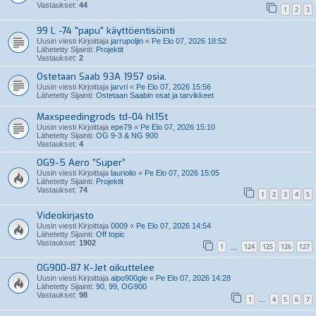
Vastaukset:
44
1
2
3
99 L -74 "papu" käyttöentisöinti
Uusin viesti Kirjoittaja
jarrupoljin
«
Pe Elo 07, 2026 18:52
Lähetetty Sijainti:
Projektit
Vastaukset:
2
Ostetaan Saab 93A 1957 osia.
Uusin viesti Kirjoittaja
jarvri
«
Pe Elo 07, 2026 15:56
Lähetetty Sijainti:
Ostetaan Saabin osat ja tarvikkeet
Maxspeedingrods td-04 hl15t
Uusin viesti Kirjoittaja
epe79
«
Pe Elo 07, 2026 15:10
Lähetetty Sijainti:
OG 9-3 & NG 900
Vastaukset:
4
OG9-5 Aero ”Super”
Uusin viesti Kirjoittaja
lauriolio
«
Pe Elo 07, 2026 15:05
Lähetetty Sijainti:
Projektit
Vastaukset:
74
1
2
3
4
5
Videokirjasto
Uusin viesti Kirjoittaja
0009
«
Pe Elo 07, 2026 14:54
Lähetetty Sijainti:
Off topic
Vastaukset:
1902
1
124
125
126
127
…
OG900-87 K-Jet oikuttelee
Uusin viesti Kirjoittaja
alpo900gle
«
Pe Elo 07, 2026 14:28
Lähetetty Sijainti:
90, 99, OG900
Vastaukset:
98
1
4
5
6
7
…