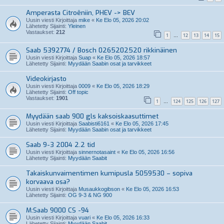
Amperasta Citroêniin, PHEV -> BEV
Uusin viesti Kirjoittaja
mike
«
Ke Elo 05, 2026 20:02
Lähetetty Sijainti:
Yleinen
Vastaukset:
212
1
12
13
14
15
…
Saab 5392774 / Bosch 0265202520 rikkinäinen
Uusin viesti Kirjoittaja
Suap
«
Ke Elo 05, 2026 18:57
Lähetetty Sijainti:
Myydään Saabin osat ja tarvikkeet
Videokirjasto
Uusin viesti Kirjoittaja
0009
«
Ke Elo 05, 2026 18:29
Lähetetty Sijainti:
Off topic
Vastaukset:
1901
1
124
125
126
127
…
Myydään saab 900 gls kaksoiskaasuttimet
Uusin viesti Kirjoittaja
Saabisti6161
«
Ke Elo 05, 2026 17:45
Lähetetty Sijainti:
Myydään Saabin osat ja tarvikkeet
Saab 9-3 2004 2.2 tid
Uusin viesti Kirjoittaja
sinnernotasaint
«
Ke Elo 05, 2026 16:56
Lähetetty Sijainti:
Myydään Saabit
Takaiskunvaimentimen kumipusla 5059530 – sopiva
korvaava osa?
Uusin viesti Kirjoittaja
Musaukkogibson
«
Ke Elo 05, 2026 16:53
Lähetetty Sijainti:
OG 9-3 & NG 900
M:Saab 9000 CS -94
Uusin viesti Kirjoittaja
vuari
«
Ke Elo 05, 2026 16:33
Lähetetty Sijainti:
Myydään Saabit