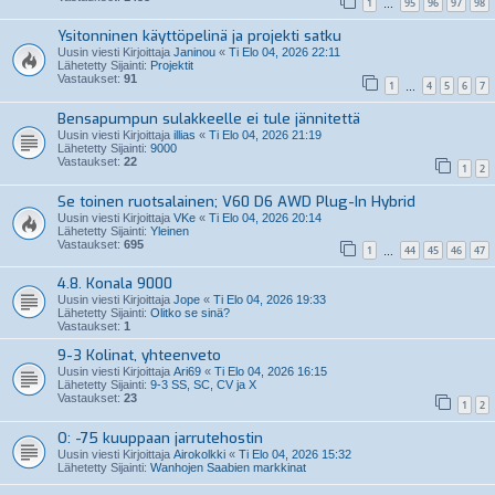
1
95
96
97
98
…
Ysitonninen käyttöpelinä ja projekti satku
Uusin viesti Kirjoittaja
Janinou
«
Ti Elo 04, 2026 22:11
Lähetetty Sijainti:
Projektit
Vastaukset:
91
1
4
5
6
7
…
Bensapumpun sulakkeelle ei tule jännitettä
Uusin viesti Kirjoittaja
illias
«
Ti Elo 04, 2026 21:19
Lähetetty Sijainti:
9000
Vastaukset:
22
1
2
Se toinen ruotsalainen; V60 D6 AWD Plug-In Hybrid
Uusin viesti Kirjoittaja
VKe
«
Ti Elo 04, 2026 20:14
Lähetetty Sijainti:
Yleinen
Vastaukset:
695
1
44
45
46
47
…
4.8. Konala 9000
Uusin viesti Kirjoittaja
Jope
«
Ti Elo 04, 2026 19:33
Lähetetty Sijainti:
Olitko se sinä?
Vastaukset:
1
9-3 Kolinat, yhteenveto
Uusin viesti Kirjoittaja
Ari69
«
Ti Elo 04, 2026 16:15
Lähetetty Sijainti:
9-3 SS, SC, CV ja X
Vastaukset:
23
1
2
O: -75 kuuppaan jarrutehostin
Uusin viesti Kirjoittaja
Airokolkki
«
Ti Elo 04, 2026 15:32
Lähetetty Sijainti:
Wanhojen Saabien markkinat