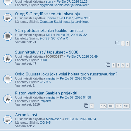
Uusin viesti Kirjoittaja
stara
«
Pe Elo 07, 2026 11:26
Lähetetty Sijainti:
Myydään Saabin osat ja tarvikkeet
O: ng 9-3 my10 vasen etulokasuoja
Uusin viesti Kirjoittaja
Jonenii
«
Pe Elo 07, 2026 09:15
Lähetetty Sijainti:
Ostetaan Saabin osat ja tarvikkeet
SC:n polttoainetankin luukku jumissa
Uusin viesti Kirjoittaja
Di17
«
Pe Elo 07, 2026 07:32
Lähetetty Sijainti:
9-3 SS, SC, CV ja X
Vastaukset:
21
1
2
Suunnitteluviat / lapsukset - 9000
Uusin viesti Kirjoittaja
9000CD23T
«
Pe Elo 07, 2026 05:49
Lähetetty Sijainti:
9000
Vastaukset:
47
1
2
3
4
Onko Oulussa joku joka voisi hoitaa tuon ruostevaurion?
Uusin viesti Kirjoittaja
mestari
«
Pe Elo 07, 2026 05:05
Lähetetty Sijainti:
OG 9-5
Vastaukset:
1
Riston vanhojen Saabien projektit!
Uusin viesti Kirjoittaja
mestari
«
Pe Elo 07, 2026 04:58
Lähetetty Sijainti:
Projektit
Vastaukset:
1610
1
105
106
107
108
…
Aeron kansi
Uusin viesti Kirjoittaja
Monikossa
«
Pe Elo 07, 2026 04:24
Lähetetty Sijainti:
OG 9-5
Vastaukset:
2