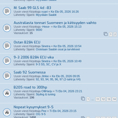
M: Saab 99 GLS 4d -83
Uusin viesti Kirjoittaja
vuari
«
Ke Elo 05, 2026 16:26
Lähetetty Sijainti:
Myydään Saabit
Australiasta tonnari Suomeen ja kätisyyden vaihto
Uusin viesti Kirjoittaja
-Hese-
«
Ke Elo 05, 2026 15:13
Lähetetty Sijainti:
9000
Vastaukset:
15
1
2
Ostan B284 ECU
Uusin viesti Kirjoittaja
Sinetra
«
Ke Elo 05, 2026 10:54
Lähetetty Sijainti:
Ostetaan Saabin osat ja tarvikkeet
9-3 2006 B284 ECU vika
Uusin viesti Kirjoittaja
Sinetra
«
Ke Elo 05, 2026 10:49
Lähetetty Sijainti:
9-3 SS, SC, CV ja X
Saab 92 Suomessa
Uusin viesti Kirjoittaja
JiiVee
«
Ke Elo 05, 2026 09:05
Lähetetty Sijainti:
92, 93, 94, 95, 96, 97 (2-tahti ja V4)
B205 road to 300hp
Uusin viesti Kirjoittaja
OlliHarju
«
Ti Elo 04, 2026 23:21
Lähetetty Sijainti:
Styling & tuning
Vastaukset:
196
1
11
12
13
14
…
Nopeat kysymykset 9-5
Uusin viesti Kirjoittaja
Pee
«
Ti Elo 04, 2026 23:15
Lähetetty Sijainti:
OG 9-5
Vastaukset:
1458