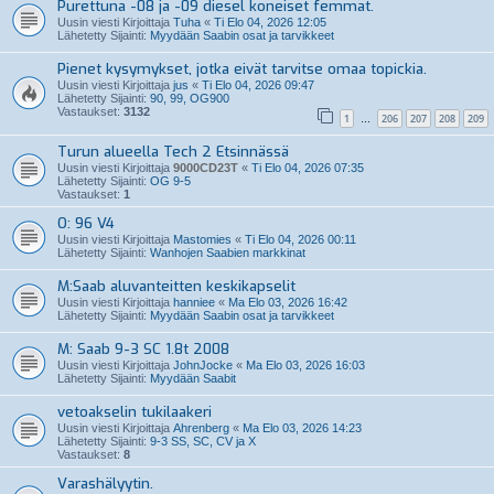
Purettuna -08 ja -09 diesel koneiset femmat.
Uusin viesti Kirjoittaja
Tuha
«
Ti Elo 04, 2026 12:05
Lähetetty Sijainti:
Myydään Saabin osat ja tarvikkeet
Pienet kysymykset, jotka eivät tarvitse omaa topickia.
Uusin viesti Kirjoittaja
jus
«
Ti Elo 04, 2026 09:47
Lähetetty Sijainti:
90, 99, OG900
Vastaukset:
3132
1
206
207
208
209
…
Turun alueella Tech 2 Etsinnässä
Uusin viesti Kirjoittaja
9000CD23T
«
Ti Elo 04, 2026 07:35
Lähetetty Sijainti:
OG 9-5
Vastaukset:
1
O: 96 V4
Uusin viesti Kirjoittaja
Mastomies
«
Ti Elo 04, 2026 00:11
Lähetetty Sijainti:
Wanhojen Saabien markkinat
M:Saab aluvanteitten keskikapselit
Uusin viesti Kirjoittaja
hanniee
«
Ma Elo 03, 2026 16:42
Lähetetty Sijainti:
Myydään Saabin osat ja tarvikkeet
M: Saab 9-3 SC 1.8t 2008
Uusin viesti Kirjoittaja
JohnJocke
«
Ma Elo 03, 2026 16:03
Lähetetty Sijainti:
Myydään Saabit
vetoakselin tukilaakeri
Uusin viesti Kirjoittaja
Ahrenberg
«
Ma Elo 03, 2026 14:23
Lähetetty Sijainti:
9-3 SS, SC, CV ja X
Vastaukset:
8
Varashälyytin.