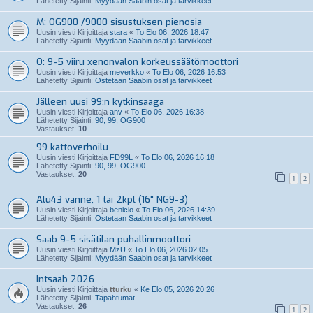
Lähetetty Sijainti:
Myydään Saabin osat ja tarvikkeet
M: OG900 /9000 sisustuksen pienosia
Uusin viesti Kirjoittaja
stara
«
To Elo 06, 2026 18:47
Lähetetty Sijainti:
Myydään Saabin osat ja tarvikkeet
O: 9-5 viiru xenonvalon korkeussäätömoottori
Uusin viesti Kirjoittaja
meverkko
«
To Elo 06, 2026 16:53
Lähetetty Sijainti:
Ostetaan Saabin osat ja tarvikkeet
Jälleen uusi 99:n kytkinsaaga
Uusin viesti Kirjoittaja
anv
«
To Elo 06, 2026 16:38
Lähetetty Sijainti:
90, 99, OG900
Vastaukset:
10
99 kattoverhoilu
Uusin viesti Kirjoittaja
FD99L
«
To Elo 06, 2026 16:18
Lähetetty Sijainti:
90, 99, OG900
Vastaukset:
20
1
2
Alu43 vanne, 1 tai 2kpl (16" NG9-3)
Uusin viesti Kirjoittaja
benicio
«
To Elo 06, 2026 14:39
Lähetetty Sijainti:
Ostetaan Saabin osat ja tarvikkeet
Saab 9-5 sisätilan puhallinmoottori
Uusin viesti Kirjoittaja
MzU
«
To Elo 06, 2026 02:05
Lähetetty Sijainti:
Myydään Saabin osat ja tarvikkeet
Intsaab 2026
Uusin viesti Kirjoittaja
tturku
«
Ke Elo 05, 2026 20:26
Lähetetty Sijainti:
Tapahtumat
Vastaukset:
26
1
2