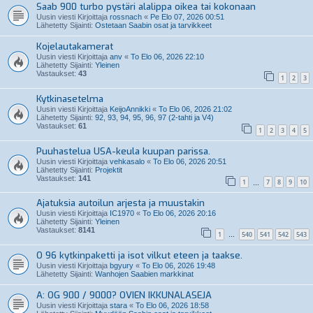
Saab 900 turbo pystäri alalippa oikea tai kokonaan
Uusin viesti Kirjoittaja
rossnach
«
Pe Elo 07, 2026 00:51
Lähetetty Sijainti:
Ostetaan Saabin osat ja tarvikkeet
Kojelautakamerat
Uusin viesti Kirjoittaja
anv
«
To Elo 06, 2026 22:10
Lähetetty Sijainti:
Yleinen
Vastaukset:
43
1
2
3
Kytkinasetelma
Uusin viesti Kirjoittaja
KeijoAnnikki
«
To Elo 06, 2026 21:02
Lähetetty Sijainti:
92, 93, 94, 95, 96, 97 (2-tahti ja V4)
Vastaukset:
61
1
2
3
4
5
Puuhastelua USA-keula kuupan parissa.
Uusin viesti Kirjoittaja
vehkasalo
«
To Elo 06, 2026 20:51
Lähetetty Sijainti:
Projektit
Vastaukset:
141
1
7
8
9
10
…
Ajatuksia autoilun arjesta ja muustakin
Uusin viesti Kirjoittaja
IC1970
«
To Elo 06, 2026 20:16
Lähetetty Sijainti:
Yleinen
Vastaukset:
8141
1
540
541
542
543
…
O 96 kytkinpaketti ja isot vilkut eteen ja taakse.
Uusin viesti Kirjoittaja
bgyury
«
To Elo 06, 2026 19:48
Lähetetty Sijainti:
Wanhojen Saabien markkinat
A: OG 900 / 9000? OVIEN IKKUNALASEJA
Uusin viesti Kirjoittaja
stara
«
To Elo 06, 2026 18:58