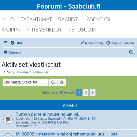
Foorumi – Saabclub.fi
KLUBI
TAPAHTUMAT
SAABISTI
JÄSENEKSI
KAUPPA
YHTEYSTIEDOT
TIETOSUOJA
UKK
Rekisteröidy
Kirjaudu sisään
E
Etusivu
t
Aktiiviset viestiketjut
s
Siirry tarkennettuun hakuun
i
Etsi
Tarkennettu haku
1
2
Seuraava
Haku löysi 62 tulosta
AIHEET
Turbon paine ei nouse nollan yli.
Uusin viesti Kirjoittaja
Suabisti
«
Pe Elo 07, 2026 11:57
Lähetetty Sijainti:
OG 9-3 & NG 900
Vastaukset:
7
M: OG900 ilmastoinnin tai ohj tehost putki uusi, j: pää