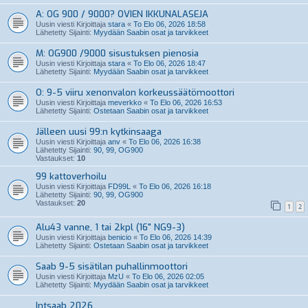
A: OG 900 / 9000? OVIEN IKKUNALASEJA
Uusin viesti Kirjoittaja
stara
«
To Elo 06, 2026 18:58
Lähetetty Sijainti:
Myydään Saabin osat ja tarvikkeet
M: OG900 /9000 sisustuksen pienosia
Uusin viesti Kirjoittaja
stara
«
To Elo 06, 2026 18:47
Lähetetty Sijainti:
Myydään Saabin osat ja tarvikkeet
O: 9-5 viiru xenonvalon korkeussäätömoottori
Uusin viesti Kirjoittaja
meverkko
«
To Elo 06, 2026 16:53
Lähetetty Sijainti:
Ostetaan Saabin osat ja tarvikkeet
Jälleen uusi 99:n kytkinsaaga
Uusin viesti Kirjoittaja
anv
«
To Elo 06, 2026 16:38
Lähetetty Sijainti:
90, 99, OG900
Vastaukset:
10
99 kattoverhoilu
Uusin viesti Kirjoittaja
FD99L
«
To Elo 06, 2026 16:18
Lähetetty Sijainti:
90, 99, OG900
Vastaukset:
20
1
2
Alu43 vanne, 1 tai 2kpl (16" NG9-3)
Uusin viesti Kirjoittaja
benicio
«
To Elo 06, 2026 14:39
Lähetetty Sijainti:
Ostetaan Saabin osat ja tarvikkeet
Saab 9-5 sisätilan puhallinmoottori
Uusin viesti Kirjoittaja
MzU
«
To Elo 06, 2026 02:05
Lähetetty Sijainti:
Myydään Saabin osat ja tarvikkeet
Intsaab 2026