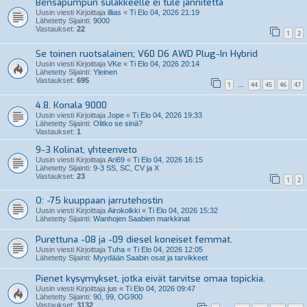
Bensapumpun sulakkeelle ei tule jännitettä
Uusin viesti Kirjoittaja
illias
«
Ti Elo 04, 2026 21:19
Lähetetty Sijainti:
9000
Vastaukset:
22
1
2
Se toinen ruotsalainen; V60 D6 AWD Plug-In Hybrid
Uusin viesti Kirjoittaja
VKe
«
Ti Elo 04, 2026 20:14
Lähetetty Sijainti:
Yleinen
Vastaukset:
695
1
44
45
46
47
…
4.8. Konala 9000
Uusin viesti Kirjoittaja
Jope
«
Ti Elo 04, 2026 19:33
Lähetetty Sijainti:
Olitko se sinä?
Vastaukset:
1
9-3 Kolinat, yhteenveto
Uusin viesti Kirjoittaja
Ari69
«
Ti Elo 04, 2026 16:15
Lähetetty Sijainti:
9-3 SS, SC, CV ja X
Vastaukset:
23
1
2
O: -75 kuuppaan jarrutehostin
Uusin viesti Kirjoittaja
Airokolkki
«
Ti Elo 04, 2026 15:32
Lähetetty Sijainti:
Wanhojen Saabien markkinat
Purettuna -08 ja -09 diesel koneiset femmat.
Uusin viesti Kirjoittaja
Tuha
«
Ti Elo 04, 2026 12:05
Lähetetty Sijainti:
Myydään Saabin osat ja tarvikkeet
Pienet kysymykset, jotka eivät tarvitse omaa topickia.
Uusin viesti Kirjoittaja
jus
«
Ti Elo 04, 2026 09:47
Lähetetty Sijainti:
90, 99, OG900
Vastaukset:
3132