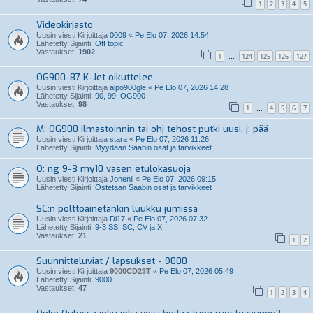
1
2
3
4
5
Videokirjasto
Uusin viesti Kirjoittaja
0009
«
Pe Elo 07, 2026 14:54
Lähetetty Sijainti:
Off topic
Vastaukset:
1902
1
124
125
126
127
…
OG900-87 K-Jet oikuttelee
Uusin viesti Kirjoittaja
alpo900gle
«
Pe Elo 07, 2026 14:28
Lähetetty Sijainti:
90, 99, OG900
Vastaukset:
98
1
4
5
6
7
…
M: OG900 ilmastoinnin tai ohj tehost putki uusi, j: pää
Uusin viesti Kirjoittaja
stara
«
Pe Elo 07, 2026 11:26
Lähetetty Sijainti:
Myydään Saabin osat ja tarvikkeet
O: ng 9-3 my10 vasen etulokasuoja
Uusin viesti Kirjoittaja
Jonenii
«
Pe Elo 07, 2026 09:15
Lähetetty Sijainti:
Ostetaan Saabin osat ja tarvikkeet
SC:n polttoainetankin luukku jumissa
Uusin viesti Kirjoittaja
Di17
«
Pe Elo 07, 2026 07:32
Lähetetty Sijainti:
9-3 SS, SC, CV ja X
Vastaukset:
21
1
2
Suunnitteluviat / lapsukset - 9000
Uusin viesti Kirjoittaja
9000CD23T
«
Pe Elo 07, 2026 05:49
Lähetetty Sijainti:
9000
Vastaukset:
47
1
2
3
4