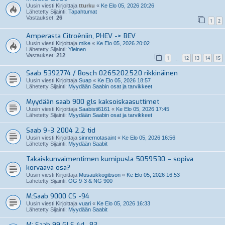
Uusin viesti Kirjoittaja
tturku
«
Ke Elo 05, 2026 20:26
Lähetetty Sijainti:
Tapahtumat
Vastaukset:
26
1
2
Amperasta Citroêniin, PHEV -> BEV
Uusin viesti Kirjoittaja
mike
«
Ke Elo 05, 2026 20:02
Lähetetty Sijainti:
Yleinen
Vastaukset:
212
1
12
13
14
15
…
Saab 5392774 / Bosch 0265202520 rikkinäinen
Uusin viesti Kirjoittaja
Suap
«
Ke Elo 05, 2026 18:57
Lähetetty Sijainti:
Myydään Saabin osat ja tarvikkeet
Myydään saab 900 gls kaksoiskaasuttimet
Uusin viesti Kirjoittaja
Saabisti6161
«
Ke Elo 05, 2026 17:45
Lähetetty Sijainti:
Myydään Saabin osat ja tarvikkeet
Saab 9-3 2004 2.2 tid
Uusin viesti Kirjoittaja
sinnernotasaint
«
Ke Elo 05, 2026 16:56
Lähetetty Sijainti:
Myydään Saabit
Takaiskunvaimentimen kumipusla 5059530 – sopiva
korvaava osa?
Uusin viesti Kirjoittaja
Musaukkogibson
«
Ke Elo 05, 2026 16:53
Lähetetty Sijainti:
OG 9-3 & NG 900
M:Saab 9000 CS -94
Uusin viesti Kirjoittaja
vuari
«
Ke Elo 05, 2026 16:33
Lähetetty Sijainti:
Myydään Saabit
M: Saab 99 GLS 4d -83