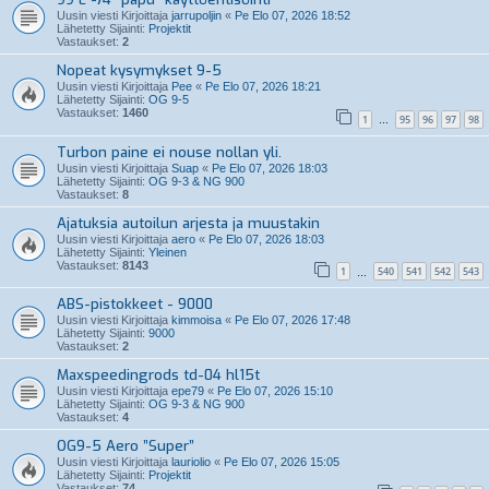
Uusin viesti Kirjoittaja
jarrupoljin
«
Pe Elo 07, 2026 18:52
Lähetetty Sijainti:
Projektit
Vastaukset:
2
Nopeat kysymykset 9-5
Uusin viesti Kirjoittaja
Pee
«
Pe Elo 07, 2026 18:21
Lähetetty Sijainti:
OG 9-5
Vastaukset:
1460
1
95
96
97
98
…
Turbon paine ei nouse nollan yli.
Uusin viesti Kirjoittaja
Suap
«
Pe Elo 07, 2026 18:03
Lähetetty Sijainti:
OG 9-3 & NG 900
Vastaukset:
8
Ajatuksia autoilun arjesta ja muustakin
Uusin viesti Kirjoittaja
aero
«
Pe Elo 07, 2026 18:03
Lähetetty Sijainti:
Yleinen
Vastaukset:
8143
1
540
541
542
543
…
ABS-pistokkeet - 9000
Uusin viesti Kirjoittaja
kimmoisa
«
Pe Elo 07, 2026 17:48
Lähetetty Sijainti:
9000
Vastaukset:
2
Maxspeedingrods td-04 hl15t
Uusin viesti Kirjoittaja
epe79
«
Pe Elo 07, 2026 15:10
Lähetetty Sijainti:
OG 9-3 & NG 900
Vastaukset:
4
OG9-5 Aero ”Super”
Uusin viesti Kirjoittaja
lauriolio
«
Pe Elo 07, 2026 15:05
Lähetetty Sijainti:
Projektit
Vastaukset:
74