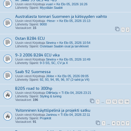
Uusin viesti Kirjoittaja
vuari
«
Ke Elo 05, 2026 16:26
Lähetetty Sijainti:
Myydään Saabit
Australiasta tonnari Suomeen ja kätisyyden vaihto
Uusin viesti Kirjoittaja
-Hese-
«
Ke Elo 05, 2026 15:13
Lähetetty Sijainti:
9000
Vastaukset:
15
1
2
Ostan B284 ECU
Uusin viesti Kirjoittaja
Sinetra
«
Ke Elo 05, 2026 10:54
Lähetetty Sijainti:
Ostetaan Saabin osat ja tarvikkeet
9-3 2006 B284 ECU vika
Uusin viesti Kirjoittaja
Sinetra
«
Ke Elo 05, 2026 10:49
Lähetetty Sijainti:
9-3 SS, SC, CV ja X
Saab 92 Suomessa
Uusin viesti Kirjoittaja
JiiVee
«
Ke Elo 05, 2026 09:05
Lähetetty Sijainti:
92, 93, 94, 95, 96, 97 (2-tahti ja V4)
B205 road to 300hp
Uusin viesti Kirjoittaja
OlliHarju
«
Ti Elo 04, 2026 23:21
Lähetetty Sijainti:
Styling & tuning
Vastaukset:
196
1
11
12
13
14
…
Ysitonninen käyttöpelinä ja projekti satku
Uusin viesti Kirjoittaja
Janinou
«
Ti Elo 04, 2026 22:11
Lähetetty Sijainti:
Projektit
Vastaukset:
91
1
4
5
6
7
…