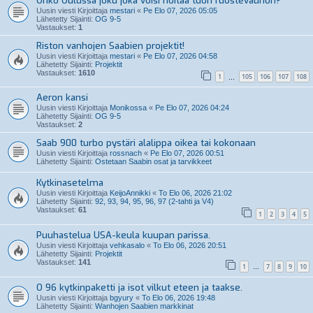
Onko Oulussa joku joka voisi hoitaa tuon ruostevaurion?
Uusin viesti Kirjoittaja
mestari
«
Pe Elo 07, 2026 05:05
Lähetetty Sijainti:
OG 9-5
Vastaukset:
1
Riston vanhojen Saabien projektit!
Uusin viesti Kirjoittaja
mestari
«
Pe Elo 07, 2026 04:58
Lähetetty Sijainti:
Projektit
Vastaukset:
1610
1
105
106
107
108
…
Aeron kansi
Uusin viesti Kirjoittaja
Monikossa
«
Pe Elo 07, 2026 04:24
Lähetetty Sijainti:
OG 9-5
Vastaukset:
2
Saab 900 turbo pystäri alalippa oikea tai kokonaan
Uusin viesti Kirjoittaja
rossnach
«
Pe Elo 07, 2026 00:51
Lähetetty Sijainti:
Ostetaan Saabin osat ja tarvikkeet
Kytkinasetelma
Uusin viesti Kirjoittaja
KeijoAnnikki
«
To Elo 06, 2026 21:02
Lähetetty Sijainti:
92, 93, 94, 95, 96, 97 (2-tahti ja V4)
Vastaukset:
61
1
2
3
4
5
Puuhastelua USA-keula kuupan parissa.
Uusin viesti Kirjoittaja
vehkasalo
«
To Elo 06, 2026 20:51
Lähetetty Sijainti:
Projektit
Vastaukset:
141
1
7
8
9
10
…
O 96 kytkinpaketti ja isot vilkut eteen ja taakse.
Uusin viesti Kirjoittaja
bgyury
«
To Elo 06, 2026 19:48
Lähetetty Sijainti:
Wanhojen Saabien markkinat