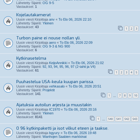
Lähetetty Sijainti:
OG 9-5
Vastaukset:
1
Kojelautakamerat
Uusin viesti Kirjoittaja
anv
«
To Elo 06, 2026 22:10
Lähetetty Sijainti:
Yleinen
Vastaukset:
43
1
2
3
Turbon paine ei nouse nollan yli.
Uusin viesti Kirjoittaja
aero
«
To Elo 06, 2026 22:09
Lähetetty Sijainti:
OG 9-3 & NG 900
Vastaukset:
6
Kytkinasetelma
Uusin viesti Kirjoittaja
KeijoAnnikki
«
To Elo 06, 2026 21:02
Lähetetty Sijainti:
92, 93, 94, 95, 96, 97 (2-tahti ja V4)
Vastaukset:
61
1
2
3
4
5
Puuhastelua USA-keula kuupan parissa.
Uusin viesti Kirjoittaja
vehkasalo
«
To Elo 06, 2026 20:51
Lähetetty Sijainti:
Projektit
Vastaukset:
141
1
7
8
9
10
…
Ajatuksia autoilun arjesta ja muustakin
Uusin viesti Kirjoittaja
IC1970
«
To Elo 06, 2026 20:16
Lähetetty Sijainti:
Yleinen
Vastaukset:
8141
1
540
541
542
543
…
O 96 kytkinpaketti ja isot vilkut eteen ja taakse.
Uusin viesti Kirjoittaja
bgyury
«
To Elo 06, 2026 19:48
Lähetetty Sijainti:
Wanhojen Saabien markkinat