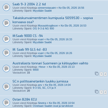
Saab 9-3 2004 2.2 tid
Uusin viesti Kirjoittaja
sinnernotasaint
«
Ke Elo 05, 2026 16:56
Lähetetty Sijainti:
Myydään Saabit
Takaiskunvaimentimen kumipusla 5059530 – sopiva
korvaava osa?
Uusin viesti Kirjoittaja
Musaukkogibson
«
Ke Elo 05, 2026 16:53
Lähetetty Sijainti:
OG 9-3 & NG 900
M:Saab 9000 CS -94
Uusin viesti Kirjoittaja
vuari
«
Ke Elo 05, 2026 16:33
Lähetetty Sijainti:
Myydään Saabit
M: Saab 99 GLS 4d -83
Uusin viesti Kirjoittaja
vuari
«
Ke Elo 05, 2026 16:26
Lähetetty Sijainti:
Myydään Saabit
Australiasta tonnari Suomeen ja kätisyyden vaihto
Uusin viesti Kirjoittaja
-Hese-
«
Ke Elo 05, 2026 15:13
Lähetetty Sijainti:
9000
Vastaukset:
15
1
2
SC:n polttoainetankin luukku jumissa
Uusin viesti Kirjoittaja
anv
«
Ke Elo 05, 2026 14:04
Lähetetty Sijainti:
9-3 SS, SC, CV ja X
Vastaukset:
20
1
2
Ostan B284 ECU
Uusin viesti Kirjoittaja
Sinetra
«
Ke Elo 05, 2026 10:54
Lähetetty Sijainti:
Ostetaan Saabin osat ja tarvikkeet