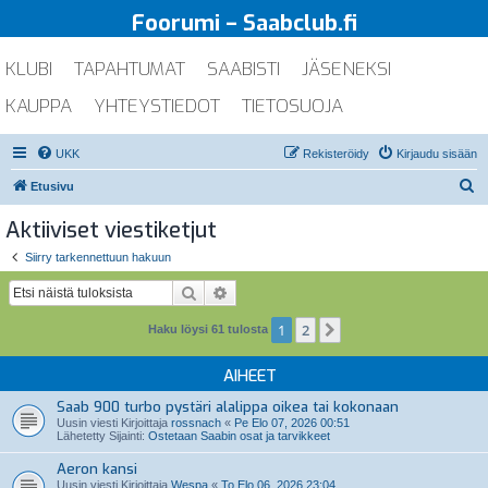
Foorumi – Saabclub.fi
KLUBI
TAPAHTUMAT
SAABISTI
JÄSENEKSI
KAUPPA
YHTEYSTIEDOT
TIETOSUOJA
UKK
Rekisteröidy
Kirjaudu sisään
E
Etusivu
t
Aktiiviset viestiketjut
s
Siirry tarkennettuun hakuun
i
Etsi
Tarkennettu haku
1
2
Seuraava
Haku löysi 61 tulosta
AIHEET
Saab 900 turbo pystäri alalippa oikea tai kokonaan
Uusin viesti Kirjoittaja
rossnach
«
Pe Elo 07, 2026 00:51
Lähetetty Sijainti:
Ostetaan Saabin osat ja tarvikkeet
Aeron kansi
Uusin viesti Kirjoittaja
Wespa
«
To Elo 06, 2026 23:04