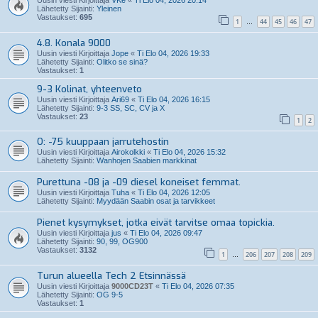
Uusin viesti Kirjoittaja
VKe
«
Ti Elo 04, 2026 20:14
Lähetetty Sijainti:
Yleinen
Vastaukset:
695
1
44
45
46
47
…
4.8. Konala 9000
Uusin viesti Kirjoittaja
Jope
«
Ti Elo 04, 2026 19:33
Lähetetty Sijainti:
Olitko se sinä?
Vastaukset:
1
9-3 Kolinat, yhteenveto
Uusin viesti Kirjoittaja
Ari69
«
Ti Elo 04, 2026 16:15
Lähetetty Sijainti:
9-3 SS, SC, CV ja X
Vastaukset:
23
1
2
O: -75 kuuppaan jarrutehostin
Uusin viesti Kirjoittaja
Airokolkki
«
Ti Elo 04, 2026 15:32
Lähetetty Sijainti:
Wanhojen Saabien markkinat
Purettuna -08 ja -09 diesel koneiset femmat.
Uusin viesti Kirjoittaja
Tuha
«
Ti Elo 04, 2026 12:05
Lähetetty Sijainti:
Myydään Saabin osat ja tarvikkeet
Pienet kysymykset, jotka eivät tarvitse omaa topickia.
Uusin viesti Kirjoittaja
jus
«
Ti Elo 04, 2026 09:47
Lähetetty Sijainti:
90, 99, OG900
Vastaukset:
3132
1
206
207
208
209
…
Turun alueella Tech 2 Etsinnässä
Uusin viesti Kirjoittaja
9000CD23T
«
Ti Elo 04, 2026 07:35
Lähetetty Sijainti:
OG 9-5
Vastaukset:
1