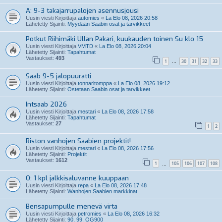
A: 9-3 takajarrupalojen asennusjousi
Uusin viesti Kirjoittaja
automies
«
La Elo 08, 2026 20:58
Lähetetty Sijainti:
Myydään Saabin osat ja tarvikkeet
Potkut Riihimäki Ullan Pakari, kuukauden toinen Su klo 15
Uusin viesti Kirjoittaja
VMTD
«
La Elo 08, 2026 20:04
Lähetetty Sijainti:
Tapahtumat
Vastaukset:
493
1
30
31
32
33
…
Saab 9-5 jalopuuratti
Uusin viesti Kirjoittaja
tonnaritomppa
«
La Elo 08, 2026 19:12
Lähetetty Sijainti:
Ostetaan Saabin osat ja tarvikkeet
Intsaab 2026
Uusin viesti Kirjoittaja
mestari
«
La Elo 08, 2026 17:58
Lähetetty Sijainti:
Tapahtumat
Vastaukset:
27
1
2
Riston vanhojen Saabien projektit!
Uusin viesti Kirjoittaja
mestari
«
La Elo 08, 2026 17:56
Lähetetty Sijainti:
Projektit
Vastaukset:
1612
1
105
106
107
108
…
O: 1 kpl jalkkisaluvanne kuuppaan
Uusin viesti Kirjoittaja
repa
«
La Elo 08, 2026 17:48
Lähetetty Sijainti:
Wanhojen Saabien markkinat
Bensapumpulle menevä virta
Uusin viesti Kirjoittaja
petromies
«
La Elo 08, 2026 16:32
Lähetetty Sijainti:
90, 99, OG900