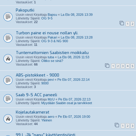
Vastaukset:
1
Pakoputki
Uusin viesti Kirjoittaja
Bapsu
«
La Elo 08, 2026 13:39
Lähetetty Sijainti:
OG 9-5
Vastaukset:
22
1
2
Turbon paine ei nouse nollan yli.
Uusin viesti Kirjoittaja
Pakari
«
La Elo 08, 2026 13:28
Lähetetty Sijainti:
OG 9-3 & NG 900
Vastaukset:
11
Tuntemattomien Saabistien moikkailu
Uusin viesti Kirjoittaja
tuba
«
La Elo 08, 2026 11:53
Lähetetty Sijainti:
Olitko se sinä?
Vastaukset:
66
1
2
3
4
5
ABS-pistokkeet - 9000
Uusin viesti Kirjoittaja
pevi
«
Pe Elo 07, 2026 22:14
Lähetetty Sijainti:
9000
Vastaukset:
3
Saab 9-5 ACC paneeli
Uusin viesti Kirjoittaja
MzU
«
Pe Elo 07, 2026 22:13
Lähetetty Sijainti:
Myydään Saabin osat ja tarvikkeet
Kojelautakamerat
Uusin viesti Kirjoittaja
aero
«
Pe Elo 07, 2026 19:00
Lähetetty Sijainti:
Yleinen
Vastaukset:
44
1
2
3
99 L -74 "papu" käyttöentisöinti