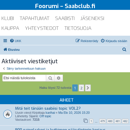
Foorumi – Saabclub.fi
KLUBI
TAPAHTUMAT
SAABISTI
JÄSENEKSI
KAUPPA
YHTEYSTIEDOT
TIETOSUOJA
UKK
Rekisteröidy
Kirjaudu sisään
E
Etusivu
t
Aktiiviset viestiketjut
s
Siirry tarkennettuun hakuun
i
Etsi
Tarkennettu haku
1
2
Seuraava
Haku löysi 72 tulosta
AIHEET
Mitä teit tänään saabiisi topic VOL2?
Uusin viesti Kirjoittaja
karihai
«
Ma Elo 10, 2026 15:20
Lähetetty Sijainti:
Off topic
Vastaukset:
7215
1
479
480
481
482
…
900 painelaakeri ja kytkimen pääsylinterin korjaus