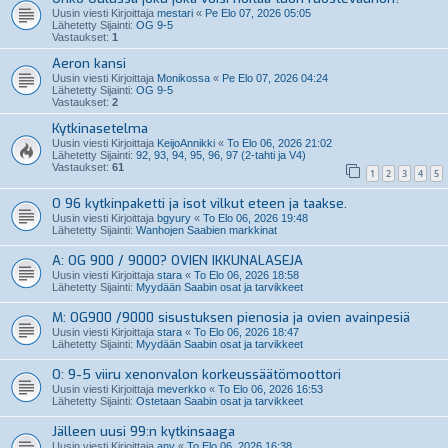
Uusin viesti Kirjoittaja
mestari
«
Pe Elo 07, 2026 05:05
Lähetetty Sijainti:
OG 9-5
Vastaukset:
1
Aeron kansi
Uusin viesti Kirjoittaja
Monikossa
«
Pe Elo 07, 2026 04:24
Lähetetty Sijainti:
OG 9-5
Vastaukset:
2
Kytkinasetelma
Uusin viesti Kirjoittaja
KeijoAnnikki
«
To Elo 06, 2026 21:02
Lähetetty Sijainti:
92, 93, 94, 95, 96, 97 (2-tahti ja V4)
Vastaukset:
61
1
2
3
4
5
O 96 kytkinpaketti ja isot vilkut eteen ja taakse.
Uusin viesti Kirjoittaja
bgyury
«
To Elo 06, 2026 19:48
Lähetetty Sijainti:
Wanhojen Saabien markkinat
A: OG 900 / 9000? OVIEN IKKUNALASEJA
Uusin viesti Kirjoittaja
stara
«
To Elo 06, 2026 18:58
Lähetetty Sijainti:
Myydään Saabin osat ja tarvikkeet
M: OG900 /9000 sisustuksen pienosia ja ovien avainpesiä
Uusin viesti Kirjoittaja
stara
«
To Elo 06, 2026 18:47
Lähetetty Sijainti:
Myydään Saabin osat ja tarvikkeet
O: 9-5 viiru xenonvalon korkeussäätömoottori
Uusin viesti Kirjoittaja
meverkko
«
To Elo 06, 2026 16:53
Lähetetty Sijainti:
Ostetaan Saabin osat ja tarvikkeet
Jälleen uusi 99:n kytkinsaaga
Uusin viesti Kirjoittaja
anv
«
To Elo 06, 2026 16:38