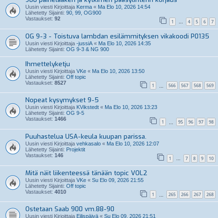
Uusin viesti Kirjoittaja
Kerma
«
Ma Elo 10, 2026 14:54
Lähetetty Sijainti:
90, 99, OG900
Vastaukset:
92
1
4
5
6
7
…
OG 9-3 - Toistuva lambdan esilämmityksen vikakoodi P0135
Uusin viesti Kirjoittaja
-jussiA
«
Ma Elo 10, 2026 14:35
Lähetetty Sijainti:
OG 9-3 & NG 900
Ihmettelyketju
Uusin viesti Kirjoittaja
VKe
«
Ma Elo 10, 2026 13:50
Lähetetty Sijainti:
Off topic
Vastaukset:
8527
1
566
567
568
569
…
Nopeat kysymykset 9-5
Uusin viesti Kirjoittaja
KVikstedt
«
Ma Elo 10, 2026 13:23
Lähetetty Sijainti:
OG 9-5
Vastaukset:
1466
1
95
96
97
98
…
Puuhastelua USA-keula kuupan parissa.
Uusin viesti Kirjoittaja
vehkasalo
«
Ma Elo 10, 2026 12:07
Lähetetty Sijainti:
Projektit
Vastaukset:
146
1
7
8
9
10
…
Mitä näit liikenteessä tänään topic VOL2
Uusin viesti Kirjoittaja
VKe
«
Su Elo 09, 2026 21:55
Lähetetty Sijainti:
Off topic
Vastaukset:
4010
1
265
266
267
268
…
Ostetaan Saab 900 vm.88-90
Uusin viesti Kirjoittaja
Eilispäivä
«
Su Elo 09, 2026 21:51