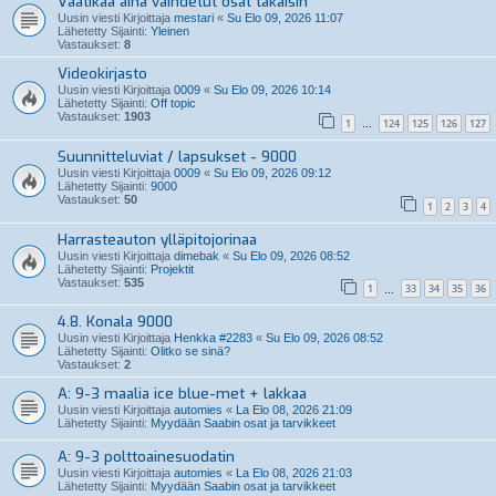
Vaatikaa aina vaihdetut osat takaisin
Uusin viesti Kirjoittaja
mestari
«
Su Elo 09, 2026 11:07
Lähetetty Sijainti:
Yleinen
Vastaukset:
8
Videokirjasto
Uusin viesti Kirjoittaja
0009
«
Su Elo 09, 2026 10:14
Lähetetty Sijainti:
Off topic
Vastaukset:
1903
1
124
125
126
127
…
Suunnitteluviat / lapsukset - 9000
Uusin viesti Kirjoittaja
0009
«
Su Elo 09, 2026 09:12
Lähetetty Sijainti:
9000
Vastaukset:
50
1
2
3
4
Harrasteauton ylläpitojorinaa
Uusin viesti Kirjoittaja
dimebak
«
Su Elo 09, 2026 08:52
Lähetetty Sijainti:
Projektit
Vastaukset:
535
1
33
34
35
36
…
4.8. Konala 9000
Uusin viesti Kirjoittaja
Henkka #2283
«
Su Elo 09, 2026 08:52
Lähetetty Sijainti:
Olitko se sinä?
Vastaukset:
2
A: 9-3 maalia ice blue-met + lakkaa
Uusin viesti Kirjoittaja
automies
«
La Elo 08, 2026 21:09
Lähetetty Sijainti:
Myydään Saabin osat ja tarvikkeet
A: 9-3 polttoainesuodatin
Uusin viesti Kirjoittaja
automies
«
La Elo 08, 2026 21:03
Lähetetty Sijainti:
Myydään Saabin osat ja tarvikkeet