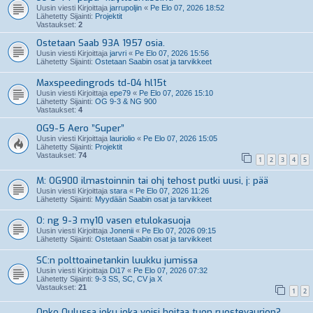
Uusin viesti Kirjoittaja
jarrupoljin
«
Pe Elo 07, 2026 18:52
Lähetetty Sijainti:
Projektit
Vastaukset:
2
Ostetaan Saab 93A 1957 osia.
Uusin viesti Kirjoittaja
jarvri
«
Pe Elo 07, 2026 15:56
Lähetetty Sijainti:
Ostetaan Saabin osat ja tarvikkeet
Maxspeedingrods td-04 hl15t
Uusin viesti Kirjoittaja
epe79
«
Pe Elo 07, 2026 15:10
Lähetetty Sijainti:
OG 9-3 & NG 900
Vastaukset:
4
OG9-5 Aero ”Super”
Uusin viesti Kirjoittaja
lauriolio
«
Pe Elo 07, 2026 15:05
Lähetetty Sijainti:
Projektit
Vastaukset:
74
1
2
3
4
5
M: OG900 ilmastoinnin tai ohj tehost putki uusi, j: pää
Uusin viesti Kirjoittaja
stara
«
Pe Elo 07, 2026 11:26
Lähetetty Sijainti:
Myydään Saabin osat ja tarvikkeet
O: ng 9-3 my10 vasen etulokasuoja
Uusin viesti Kirjoittaja
Jonenii
«
Pe Elo 07, 2026 09:15
Lähetetty Sijainti:
Ostetaan Saabin osat ja tarvikkeet
SC:n polttoainetankin luukku jumissa
Uusin viesti Kirjoittaja
Di17
«
Pe Elo 07, 2026 07:32
Lähetetty Sijainti:
9-3 SS, SC, CV ja X
Vastaukset:
21
1
2
Onko Oulussa joku joka voisi hoitaa tuon ruostevaurion?