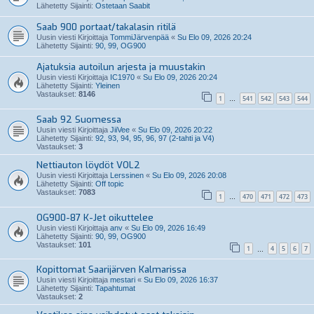
Lähetetty Sijainti:
Ostetaan Saabit
Saab 900 portaat/takalasin ritilä
Uusin viesti Kirjoittaja
TommiJärvenpää
«
Su Elo 09, 2026 20:24
Lähetetty Sijainti:
90, 99, OG900
Ajatuksia autoilun arjesta ja muustakin
Uusin viesti Kirjoittaja
IC1970
«
Su Elo 09, 2026 20:24
Lähetetty Sijainti:
Yleinen
Vastaukset:
8146
1
541
542
543
544
…
Saab 92 Suomessa
Uusin viesti Kirjoittaja
JiiVee
«
Su Elo 09, 2026 20:22
Lähetetty Sijainti:
92, 93, 94, 95, 96, 97 (2-tahti ja V4)
Vastaukset:
3
Nettiauton löydöt VOL2
Uusin viesti Kirjoittaja
Lerssinen
«
Su Elo 09, 2026 20:08
Lähetetty Sijainti:
Off topic
Vastaukset:
7083
1
470
471
472
473
…
OG900-87 K-Jet oikuttelee
Uusin viesti Kirjoittaja
anv
«
Su Elo 09, 2026 16:49
Lähetetty Sijainti:
90, 99, OG900
Vastaukset:
101
1
4
5
6
7
…
Kopittomat Saarijärven Kalmarissa
Uusin viesti Kirjoittaja
mestari
«
Su Elo 09, 2026 16:37
Lähetetty Sijainti:
Tapahtumat
Vastaukset:
2