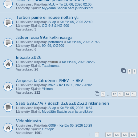
Uusin viesti Kirjoittaja
MzU
«
To Elo 06, 2026 02:05
Lähetetty Sijainti:
Myydään Saabin osat ja tarvikkeet
Turbon paine ei nouse nollan yli.
Uusin viesti Kirjoittaja
Suap
«
Ke Elo 05, 2026 22:49
Lähetetty Sijainti:
OG 9-3 & NG 900
Vastaukset:
3
Jälleen uusi 99:n kytkinsaaga
Uusin viesti Kirjoittaja
petromies
«
Ke Elo 05, 2026 21:45
Lähetetty Sijainti:
90, 99, OG900
Vastaukset:
6
Intsaab 2026
Uusin viesti Kirjoittaja
tturku
«
Ke Elo 05, 2026 20:26
Lähetetty Sijainti:
Tapahtumat
Vastaukset:
26
1
2
Amperasta Citroêniin, PHEV -> BEV
Uusin viesti Kirjoittaja
mike
«
Ke Elo 05, 2026 20:02
Lähetetty Sijainti:
Yleinen
Vastaukset:
212
1
12
13
14
15
…
Saab 5392774 / Bosch 0265202520 rikkinäinen
Uusin viesti Kirjoittaja
Suap
«
Ke Elo 05, 2026 18:57
Lähetetty Sijainti:
Myydään Saabin osat ja tarvikkeet
Videokirjasto
Uusin viesti Kirjoittaja
0009
«
Ke Elo 05, 2026 18:29
Lähetetty Sijainti:
Off topic
Vastaukset:
1901
1
124
125
126
127
…