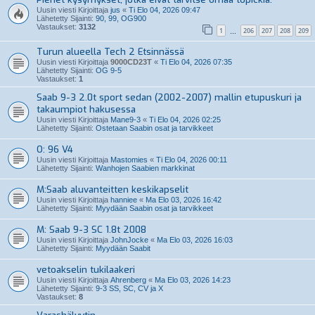
Uusin viesti Kirjoittaja
jus
«
Ti Elo 04, 2026 09:47
Lähetetty Sijainti:
90, 99, OG900
Vastaukset:
3132
1
206
207
208
209
…
Turun alueella Tech 2 Etsinnässä
Uusin viesti Kirjoittaja
9000CD23T
«
Ti Elo 04, 2026 07:35
Lähetetty Sijainti:
OG 9-5
Vastaukset:
1
Saab 9-3 2.0t sport sedan (2002-2007) mallin etupuskuri ja
takaumpiot hakusessa
Uusin viesti Kirjoittaja
Mane9-3
«
Ti Elo 04, 2026 02:25
Lähetetty Sijainti:
Ostetaan Saabin osat ja tarvikkeet
O: 96 V4
Uusin viesti Kirjoittaja
Mastomies
«
Ti Elo 04, 2026 00:11
Lähetetty Sijainti:
Wanhojen Saabien markkinat
M:Saab aluvanteitten keskikapselit
Uusin viesti Kirjoittaja
hanniee
«
Ma Elo 03, 2026 16:42
Lähetetty Sijainti:
Myydään Saabin osat ja tarvikkeet
M: Saab 9-3 SC 1.8t 2008
Uusin viesti Kirjoittaja
JohnJocke
«
Ma Elo 03, 2026 16:03
Lähetetty Sijainti:
Myydään Saabit
vetoakselin tukilaakeri
Uusin viesti Kirjoittaja
Ahrenberg
«
Ma Elo 03, 2026 14:23
Lähetetty Sijainti:
9-3 SS, SC, CV ja X
Vastaukset:
8