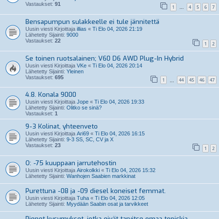
Vastaukset:
91
1
4
5
6
7
…
Bensapumpun sulakkeelle ei tule jännitettä
Uusin viesti Kirjoittaja
illias
«
Ti Elo 04, 2026 21:19
Lähetetty Sijainti:
9000
Vastaukset:
22
1
2
Se toinen ruotsalainen; V60 D6 AWD Plug-In Hybrid
Uusin viesti Kirjoittaja
VKe
«
Ti Elo 04, 2026 20:14
Lähetetty Sijainti:
Yleinen
Vastaukset:
695
1
44
45
46
47
…
4.8. Konala 9000
Uusin viesti Kirjoittaja
Jope
«
Ti Elo 04, 2026 19:33
Lähetetty Sijainti:
Olitko se sinä?
Vastaukset:
1
9-3 Kolinat, yhteenveto
Uusin viesti Kirjoittaja
Ari69
«
Ti Elo 04, 2026 16:15
Lähetetty Sijainti:
9-3 SS, SC, CV ja X
Vastaukset:
23
1
2
O: -75 kuuppaan jarrutehostin
Uusin viesti Kirjoittaja
Airokolkki
«
Ti Elo 04, 2026 15:32
Lähetetty Sijainti:
Wanhojen Saabien markkinat
Purettuna -08 ja -09 diesel koneiset femmat.
Uusin viesti Kirjoittaja
Tuha
«
Ti Elo 04, 2026 12:05
Lähetetty Sijainti:
Myydään Saabin osat ja tarvikkeet
Pienet kysymykset, jotka eivät tarvitse omaa topickia.