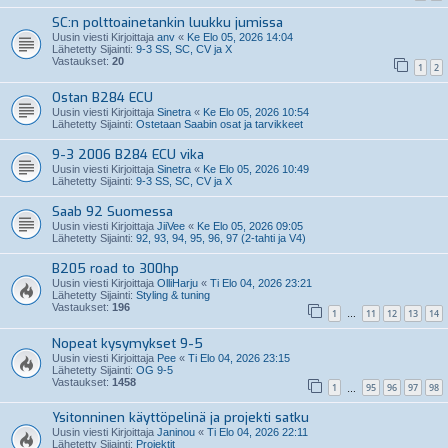
SC:n polttoainetankin luukku jumissa
Uusin viesti Kirjoittaja
anv
«
Ke Elo 05, 2026 14:04
Lähetetty Sijainti:
9-3 SS, SC, CV ja X
Vastaukset:
20
1
2
Ostan B284 ECU
Uusin viesti Kirjoittaja
Sinetra
«
Ke Elo 05, 2026 10:54
Lähetetty Sijainti:
Ostetaan Saabin osat ja tarvikkeet
9-3 2006 B284 ECU vika
Uusin viesti Kirjoittaja
Sinetra
«
Ke Elo 05, 2026 10:49
Lähetetty Sijainti:
9-3 SS, SC, CV ja X
Saab 92 Suomessa
Uusin viesti Kirjoittaja
JiiVee
«
Ke Elo 05, 2026 09:05
Lähetetty Sijainti:
92, 93, 94, 95, 96, 97 (2-tahti ja V4)
B205 road to 300hp
Uusin viesti Kirjoittaja
OlliHarju
«
Ti Elo 04, 2026 23:21
Lähetetty Sijainti:
Styling & tuning
Vastaukset:
196
1
11
12
13
14
…
Nopeat kysymykset 9-5
Uusin viesti Kirjoittaja
Pee
«
Ti Elo 04, 2026 23:15
Lähetetty Sijainti:
OG 9-5
Vastaukset:
1458
1
95
96
97
98
…
Ysitonninen käyttöpelinä ja projekti satku
Uusin viesti Kirjoittaja
Janinou
«
Ti Elo 04, 2026 22:11
Lähetetty Sijainti:
Projektit