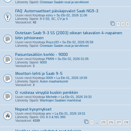
Lähetetty Sijainti:
Ostetaan Saabin osat ja tarvikkeet
FAQ: Automaattiset päiväajovalot Saab NG9-3
Uusin viesti Kirjoittaja
ezku
«
Su Elo 02, 2026 11:06
Lähetetty Sijainti:
9-3 SS, SC, CV ja X
Vastaukset:
42
1
2
3
Ostetaan Saab 9-3 SS (2003) oikean takavalon 4-napainen
liitin johtoineen
Uusin viesti Kirjoittaja
Royzz83
«
Su Elo 02, 2026 05:59
Lähetetty Sijainti:
Ostetaan Saabin osat ja tarvikkeet
Paisuntasäiliön korkki - 9000
Uusin viesti Kirjoittaja
PM99
«
Su Elo 02, 2026 01:05
Lähetetty Sijainti:
9000
Vastaukset:
3
Moottori-lehti ja Saab 9-5
Uusin viesti Kirjoittaja
0009
«
La Elo 01, 2026 19:59
Lähetetty Sijainti:
Auton maahantuonti
Vastaukset:
3
O: ruskeaa vinyyliä kuskin penkkiin
Uusin viesti Kirjoittaja
Michelin
«
La Elo 01, 2026 19:33
Lähetetty Sijainti:
Wanhojen Saabien markkinat
Nopeat kysymykset
Uusin viesti Kirjoittaja
anv
«
La Elo 01, 2026 18:01
Lähetetty Sijainti:
OG 9-3 & NG 900
Vastaukset:
4159
1
275
276
277
278
…