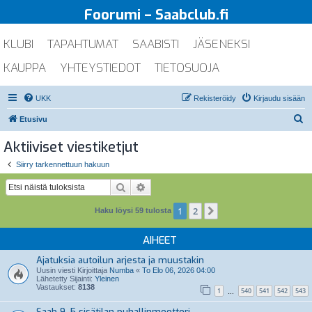
Foorumi – Saabclub.fi
KLUBI
TAPAHTUMAT
SAABISTI
JÄSENEKSI
KAUPPA
YHTEYSTIEDOT
TIETOSUOJA
UKK
Rekisteröidy
Kirjaudu sisään
E
Etusivu
t
Aktiiviset viestiketjut
s
Siirry tarkennettuun hakuun
i
Etsi
Tarkennettu haku
1
2
Seuraava
Haku löysi 59 tulosta
AIHEET
Ajatuksia autoilun arjesta ja muustakin
Uusin viesti Kirjoittaja
Numba
«
To Elo 06, 2026 04:00
Lähetetty Sijainti:
Yleinen
Vastaukset:
8138
1
540
541
542
543
…
Saab 9-5 sisätilan puhallinmoottori