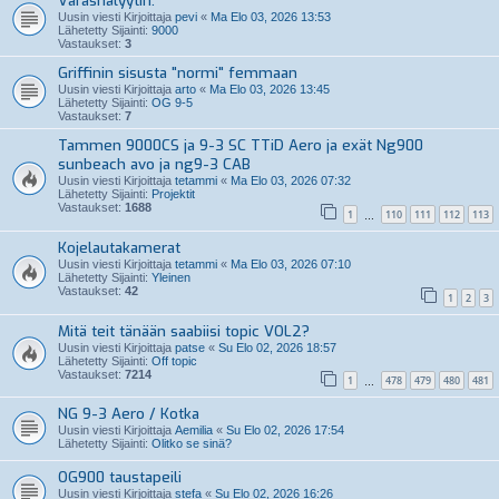
Varashälyytin.
Uusin viesti Kirjoittaja
pevi
«
Ma Elo 03, 2026 13:53
Lähetetty Sijainti:
9000
Vastaukset:
3
Griffinin sisusta "normi" femmaan
Uusin viesti Kirjoittaja
arto
«
Ma Elo 03, 2026 13:45
Lähetetty Sijainti:
OG 9-5
Vastaukset:
7
Tammen 9000CS ja 9-3 SC TTiD Aero ja exät Ng900
sunbeach avo ja ng9-3 CAB
Uusin viesti Kirjoittaja
tetammi
«
Ma Elo 03, 2026 07:32
Lähetetty Sijainti:
Projektit
Vastaukset:
1688
1
110
111
112
113
…
Kojelautakamerat
Uusin viesti Kirjoittaja
tetammi
«
Ma Elo 03, 2026 07:10
Lähetetty Sijainti:
Yleinen
Vastaukset:
42
1
2
3
Mitä teit tänään saabiisi topic VOL2?
Uusin viesti Kirjoittaja
patse
«
Su Elo 02, 2026 18:57
Lähetetty Sijainti:
Off topic
Vastaukset:
7214
1
478
479
480
481
…
NG 9-3 Aero / Kotka
Uusin viesti Kirjoittaja
Aemilia
«
Su Elo 02, 2026 17:54
Lähetetty Sijainti:
Olitko se sinä?
OG900 taustapeili
Uusin viesti Kirjoittaja
stefa
«
Su Elo 02, 2026 16:26