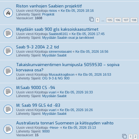
Riston vanhojen Saabien projektit!
Uusin viesti Kirjoittaja
ristos
«
Ke Elo 05, 2026 18:16
Lähetetty Sijainti:
Projektit
Vastaukset:
1608
1
105
106
107
108
…
Myydään saab 900 gls kaksoiskaasuttimet
Uusin viesti Kirjoittaja
Saabisti6161
«
Ke Elo 05, 2026 17:45
Lähetetty Sijainti:
Myydään Saabin osat ja tarvikkeet
Saab 9-3 2004 2.2 tid
Uusin viesti Kirjoittaja
sinnernotasaint
«
Ke Elo 05, 2026 16:56
Lähetetty Sijainti:
Myydään Saabit
Takaiskunvaimentimen kumipusla 5059530 – sopiva
korvaava osa?
Uusin viesti Kirjoittaja
Musaukkogibson
«
Ke Elo 05, 2026 16:53
Lähetetty Sijainti:
OG 9-3 & NG 900
M:Saab 9000 CS -94
Uusin viesti Kirjoittaja
vuari
«
Ke Elo 05, 2026 16:33
Lähetetty Sijainti:
Myydään Saabit
M: Saab 99 GLS 4d -83
Uusin viesti Kirjoittaja
vuari
«
Ke Elo 05, 2026 16:26
Lähetetty Sijainti:
Myydään Saabit
Australiasta tonnari Suomeen ja kätisyyden vaihto
Uusin viesti Kirjoittaja
-Hese-
«
Ke Elo 05, 2026 15:13
Lähetetty Sijainti:
9000
Vastaukset:
15
1
2