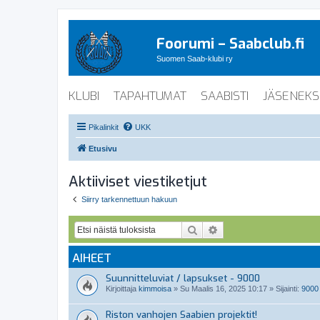
Foorumi – Saabclub.fi
Suomen Saab-klubi ry
KLUBI
TAPAHTUMAT
SAABISTI
JÄSENEKS
Pikalinkit
UKK
Etusivu
Aktiiviset viestiketjut
Siirry tarkennettuun hakuun
Etsi
Tarkennettu haku
AIHEET
Suunnitteluviat / lapsukset - 9000
Kirjoittaja
kimmoisa
»
Su Maalis 16, 2025 10:17
» Sijainti:
9000
Riston vanhojen Saabien projektit!