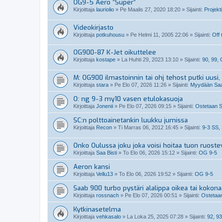
OG9-5 Aero ”Super”
Kirjoittaja
lauriolio
»
Pe Maalis 27, 2020 18:20
» Sijainti:
Projekti
Videokirjasto
Kirjoittaja
potkuhousu
»
Pe Helmi 11, 2005 22:06
» Sijainti:
Off 
OG900-87 K-Jet oikuttelee
Kirjoittaja
kostape
»
La Huhti 29, 2023 13:10
» Sijainti:
90, 99,
M: OG900 ilmastoinnin tai ohj tehost putki uusi, 
Kirjoittaja
stara
»
Pe Elo 07, 2026 11:26
» Sijainti:
Myydään Saab
O: ng 9-3 my10 vasen etulokasuoja
Kirjoittaja
Jonenii
»
Pe Elo 07, 2026 09:15
» Sijainti:
Ostetaan S
SC:n polttoainetankin luukku jumissa
Kirjoittaja
Recon
»
Ti Marras 06, 2012 16:45
» Sijainti:
9-3 SS,
Onko Oulussa joku joka voisi hoitaa tuon ruoste
Kirjoittaja
Saa Bisti
»
To Elo 06, 2026 15:12
» Sijainti:
OG 9-5
Aeron kansi
Kirjoittaja
Vellu13
»
To Elo 06, 2026 19:52
» Sijainti:
OG 9-5
Saab 900 turbo pystäri alalippa oikea tai kokon
Kirjoittaja
rossnach
»
Pe Elo 07, 2026 00:51
» Sijainti:
Ostetaan
Kytkinasetelma
Kirjoittaja
vehkasalo
»
La Loka 25, 2025 07:28
» Sijainti:
92, 93