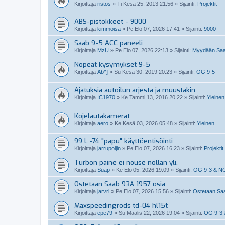
Kirjoittaja
ristos
»
Ti Kesä 25, 2013 21:56
» Sijainti:
Projektit
ABS-pistokkeet - 9000
Kirjoittaja
kimmoisa
»
Pe Elo 07, 2026 17:41
» Sijainti:
9000
Saab 9-5 ACC paneeli
Kirjoittaja
MzU
»
Pe Elo 07, 2026 22:13
» Sijainti:
Myydään Saab
Nopeat kysymykset 9-5
Kirjoittaja
Ab^]
»
Su Kesä 30, 2019 20:23
» Sijainti:
OG 9-5
Ajatuksia autoilun arjesta ja muustakin
Kirjoittaja
IC1970
»
Ke Tammi 13, 2016 20:22
» Sijainti:
Yleinen
Kojelautakamerat
Kirjoittaja
aero
»
Ke Kesä 03, 2026 05:48
» Sijainti:
Yleinen
99 L -74 "papu" käyttöentisöinti
Kirjoittaja
jarrupoljin
»
Pe Elo 07, 2026 16:23
» Sijainti:
Projektit
Turbon paine ei nouse nollan yli.
Kirjoittaja
Suap
»
Ke Elo 05, 2026 19:09
» Sijainti:
OG 9-3 & N
Ostetaan Saab 93A 1957 osia.
Kirjoittaja
jarvri
»
Pe Elo 07, 2026 15:56
» Sijainti:
Ostetaan Saab
Maxspeedingrods td-04 hl15t
Kirjoittaja
epe79
»
Su Maalis 22, 2026 19:04
» Sijainti:
OG 9-3 