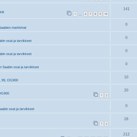
141
tit
1
6
7
8
9
10
…
0
aabien markkinat
0
in osat ja tarvikkeet
0
in osat ja tarvikkeet
0
 Saabin osat ja tarvikkeet
10
, 99, OG900
20
 OG900
1
2
0
abin osat ja tarvikkeet
26
1
2
212