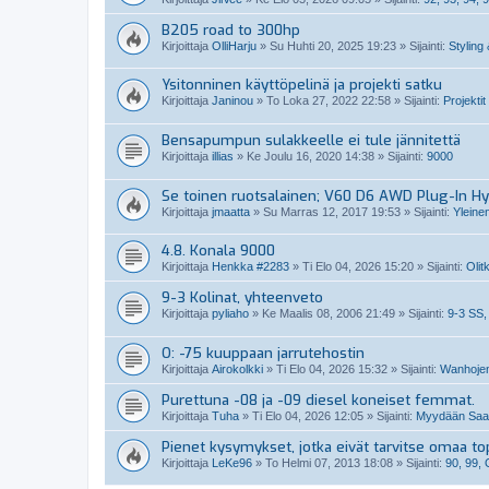
B205 road to 300hp
Kirjoittaja
OlliHarju
»
Su Huhti 20, 2025 19:23
» Sijainti:
Styling 
Ysitonninen käyttöpelinä ja projekti satku
Kirjoittaja
Janinou
»
To Loka 27, 2022 22:58
» Sijainti:
Projektit
Bensapumpun sulakkeelle ei tule jännitettä
Kirjoittaja
illias
»
Ke Joulu 16, 2020 14:38
» Sijainti:
9000
Se toinen ruotsalainen; V60 D6 AWD Plug-In Hy
Kirjoittaja
jmaatta
»
Su Marras 12, 2017 19:53
» Sijainti:
Yleine
4.8. Konala 9000
Kirjoittaja
Henkka #2283
»
Ti Elo 04, 2026 15:20
» Sijainti:
Olit
9-3 Kolinat, yhteenveto
Kirjoittaja
pyliaho
»
Ke Maalis 08, 2006 21:49
» Sijainti:
9-3 SS,
O: -75 kuuppaan jarrutehostin
Kirjoittaja
Airokolkki
»
Ti Elo 04, 2026 15:32
» Sijainti:
Wanhojen
Purettuna -08 ja -09 diesel koneiset femmat.
Kirjoittaja
Tuha
»
Ti Elo 04, 2026 12:05
» Sijainti:
Myydään Saabi
Pienet kysymykset, jotka eivät tarvitse omaa top
Kirjoittaja
LeKe96
»
To Helmi 07, 2013 18:08
» Sijainti:
90, 99,