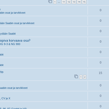
1
11
12
13
14
15
…
n
0
in osat ja tarvikkeet
0
än Saabin osat ja tarvikkeet
0
ydään Saabit
piva korvaava osa?
0
OG 9-3 & NG 900
0
bit
0
bit
hto
15
1
2
0
aabin osat ja tarvikkeet
0
, CV ja X
0
5, 96, 97 (2-tahti ja V4)