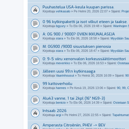
Puuhastelua USA-keula kuupan parissa.
Kirjoittaja
vehkasalo
»
Pe Helmi 20, 2026 22:07
» Sijainti:
Projek
O 96 kytkinpaketti ja isot vilkut eteen ja taakse.
Kirjoittaja
bgyury
»
To Elo 06, 2026 19:48
» Sijainti:
Wanhojen S
A: OG 900 / 9000? OVIEN IKKUNALASEJA
Kirjoittaja
stara
»
To Elo 06, 2026 18:58
» Sijainti:
Myydään Saab
M: OG900 /9000 sisustuksen pienosia
Kirjoittaja
stara
»
To Elo 06, 2026 18:47
» Sijainti:
Myydään Saab
O: 9-5 viiru xenonvalon korkeussäätömoottori
Kirjoittaja
meverkko
»
To Elo 06, 2026 16:53
» Sijainti:
Ostetaan
Jälleen uusi 99:n kytkinsaaga
Kirjoittaja
Vaarinhousut
»
To Heinä 30, 2026 16:09
» Sijainti:
90
99 kattoverhoilu
Kirjoittaja
hannes
»
Pe Kesä 19, 2026 13:06
» Sijainti:
90, 99,
Alu43 vanne, 1 tai 2kpl (16" NG9-3)
Kirjoittaja
benicio
»
To Elo 06, 2026 14:39
» Sijainti:
Ostetaan Sa
Intsaab 2026
Kirjoittaja
argi
»
Pe Helmi 27, 2026 22:55
» Sijainti:
Tapahtumat
Amperasta Citroêniin, PHEV -> BEV