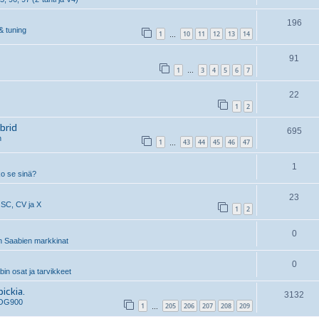
196
& tuning
1
10
11
12
13
14
…
91
1
3
4
5
6
7
…
22
1
2
brid
695
n
1
43
44
45
46
47
…
1
ko se sinä?
23
 SC, CV ja X
1
2
0
 Saabien markkinat
0
n osat ja tarvikkeet
ickia.
3132
 OG900
1
205
206
207
208
209
…