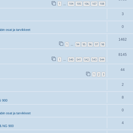
1
104
105
106
107
108
…
3
0
in osat ja tarvikkeet
1462
1
94
95
96
97
98
…
8145
1
540
541
542
543
544
…
44
1
2
3
2
8
G 900
0
in osat ja tarvikkeet
4
& NG 900