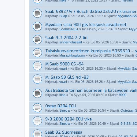
Kirjoittaja
mike
»
To Tammi 13, 2022 10:17
» Sijainti:
Yleinen
Saab 5392774 / Bosch 0265202520 rikkinäine
Kirjoittaja
Suap
»
Ke Elo 05, 2026 18:57
» Sijainti:
Myydään Saab
Myydään saab 900 gls kaksoiskaasuttimet
Kirjoittaja
Saabisti6161
»
Ke Elo 05, 2026 17:45
» Sijainti:
Myydä
Saab 9-3 2004 2.2 tid
Kirjoittaja
sinnernotasaint
»
Ke Elo 05, 2026 16:56
» Sijainti:
My
Takaiskunvaimentimen kumipusla 5059530 – so
Kirjoittaja
Musaukkogibson
»
Ke Elo 05, 2026 16:53
» Sijainti:
M:Saab 9000 CS -94
Kirjoittaja
vuari
»
Ke Elo 05, 2026 16:33
» Sijainti:
Myydään Saa
M: Saab 99 GLS 4d -83
Kirjoittaja
vuari
»
Ke Elo 05, 2026 16:26
» Sijainti:
Myydään Saa
Australiasta tonnari Suomeen ja kätisyyden vai
Kirjoittaja
illias
»
To Syys 04, 2025 09:59
» Sijainti:
9000
Ostan B284 ECU
Kirjoittaja
Sinetra
»
Ke Elo 05, 2026 10:54
» Sijainti:
Ostetaan S
9-3 2006 B284 ECU vika
Kirjoittaja
Sinetra
»
Ke Elo 05, 2026 10:49
» Sijainti:
9-3 SS, SC
Saab 92 Suomessa
Kirjoittaja
JiiVee
»
Ke Elo 05, 2026 09:05
» Sijainti:
92, 93, 94, 9