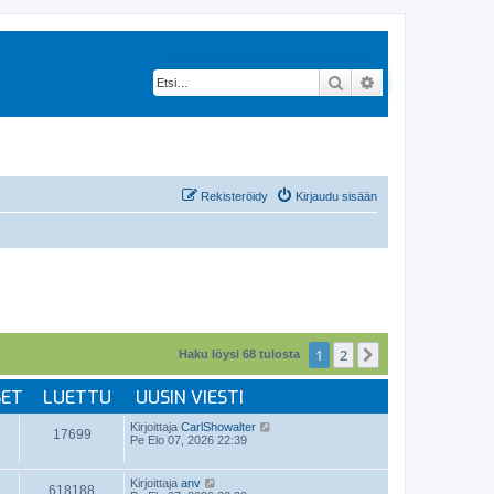
Etsi
Tarkennettu hak
Rekisteröidy
Kirjaudu sisään
1
2
Seuraava
Haku löysi 68 tulosta
SET
LUETTU
UUSIN VIESTI
Kirjoittaja
CarlShowalter
17699
Pe Elo 07, 2026 22:39
Kirjoittaja
anv
618188