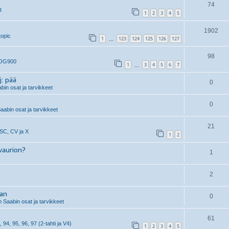
74
t
1
2
3
4
5
1902
topic
1
123
124
125
126
127
…
98
 OG900
1
3
4
5
6
7
…
j: pää
0
in osat ja tarvikkeet
0
aabin osat ja tarvikkeet
21
 SC, CV ja X
1
2
vaurion?
1
2
aan
0
 Saabin osat ja tarvikkeet
61
, 94, 95, 96, 97 (2-tahti ja V4)
1
2
3
4
5