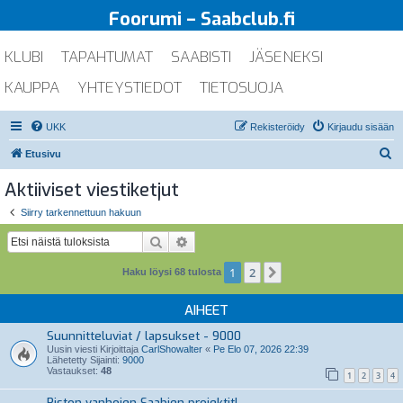
Foorumi – Saabclub.fi
KLUBI
TAPAHTUMAT
SAABISTI
JÄSENEKSI
KAUPPA
YHTEYSTIEDOT
TIETOSUOJA
UKK
Rekisteröidy
Kirjaudu sisään
E
Etusivu
t
Aktiiviset viestiketjut
s
Siirry tarkennettuun hakuun
i
Etsi
Tarkennettu haku
1
2
Seuraava
Haku löysi 68 tulosta
AIHEET
Suunnitteluviat / lapsukset - 9000
Uusin viesti Kirjoittaja
CarlShowalter
«
Pe Elo 07, 2026 22:39
Lähetetty Sijainti:
9000
Vastaukset:
48
1
2
3
4
Riston vanhojen Saabien projektit!