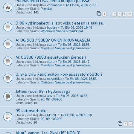
Puuhastelua USA-keula kuupan parissa.
Uusin viesti Kirjoittaja
vehkasalo
«
To Elo 06, 2026 20:51
Lähetetty Sijainti:
Projektit
Vastaukset:
141
1
7
8
9
10
…
O 96 kytkinpaketti ja isot vilkut eteen ja taakse.
Uusin viesti Kirjoittaja
bgyury
«
To Elo 06, 2026 19:48
Lähetetty Sijainti:
Wanhojen Saabien markkinat
A: OG 900 / 9000? OVIEN IKKUNALASEJA
Uusin viesti Kirjoittaja
stara
«
To Elo 06, 2026 18:58
Lähetetty Sijainti:
Myydään Saabin osat ja tarvikkeet
M: OG900 /9000 sisustuksen pienosia
Uusin viesti Kirjoittaja
stara
«
To Elo 06, 2026 18:47
Lähetetty Sijainti:
Myydään Saabin osat ja tarvikkeet
O: 9-5 viiru xenonvalon korkeussäätömoottori
Uusin viesti Kirjoittaja
meverkko
«
To Elo 06, 2026 16:53
Lähetetty Sijainti:
Ostetaan Saabin osat ja tarvikkeet
Jälleen uusi 99:n kytkinsaaga
Uusin viesti Kirjoittaja
anv
«
To Elo 06, 2026 16:38
Lähetetty Sijainti:
90, 99, OG900
Vastaukset:
10
99 kattoverhoilu
Uusin viesti Kirjoittaja
FD99L
«
To Elo 06, 2026 16:18
Lähetetty Sijainti:
90, 99, OG900
Vastaukset:
20
1
2
Alu43 vanne, 1 tai 2kpl (16" NG9-3)