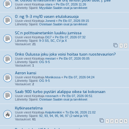
M: OG900 ilmastoinnin tai ohj tehost putki uusi, j: pää
Uusin viesti Kirjoittaja
stara
«
Pe Elo 07, 2026 11:26
Lähetetty Sijainti:
Myydään Saabin osat ja tarvikkeet
O: ng 9-3 my10 vasen etulokasuoja
Uusin viesti Kirjoittaja
Jonenii
«
Pe Elo 07, 2026 09:15
Lähetetty Sijainti:
Ostetaan Saabin osat ja tarvikkeet
SC:n polttoainetankin luukku jumissa
Uusin viesti Kirjoittaja
Di17
«
Pe Elo 07, 2026 07:32
Lähetetty Sijainti:
9-3 SS, SC, CV ja X
Vastaukset:
21
1
2
Onko Oulussa joku joka voisi hoitaa tuon ruostevaurion?
Uusin viesti Kirjoittaja
mestari
«
Pe Elo 07, 2026 05:05
Lähetetty Sijainti:
OG 9-5
Vastaukset:
1
Aeron kansi
Uusin viesti Kirjoittaja
Monikossa
«
Pe Elo 07, 2026 04:24
Lähetetty Sijainti:
OG 9-5
Vastaukset:
2
Saab 900 turbo pystäri alalippa oikea tai kokonaan
Uusin viesti Kirjoittaja
rossnach
«
Pe Elo 07, 2026 00:51
Lähetetty Sijainti:
Ostetaan Saabin osat ja tarvikkeet
Kytkinasetelma
Uusin viesti Kirjoittaja
KeijoAnnikki
«
To Elo 06, 2026 21:02
Lähetetty Sijainti:
92, 93, 94, 95, 96, 97 (2-tahti ja V4)
Vastaukset:
61
1
2
3
4
5