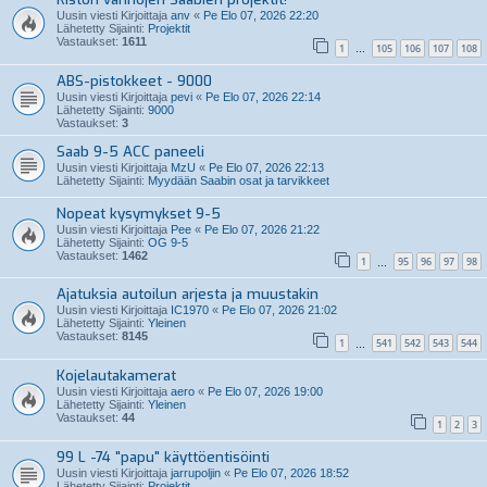
Uusin viesti Kirjoittaja
anv
«
Pe Elo 07, 2026 22:20
Lähetetty Sijainti:
Projektit
Vastaukset:
1611
1
105
106
107
108
…
ABS-pistokkeet - 9000
Uusin viesti Kirjoittaja
pevi
«
Pe Elo 07, 2026 22:14
Lähetetty Sijainti:
9000
Vastaukset:
3
Saab 9-5 ACC paneeli
Uusin viesti Kirjoittaja
MzU
«
Pe Elo 07, 2026 22:13
Lähetetty Sijainti:
Myydään Saabin osat ja tarvikkeet
Nopeat kysymykset 9-5
Uusin viesti Kirjoittaja
Pee
«
Pe Elo 07, 2026 21:22
Lähetetty Sijainti:
OG 9-5
Vastaukset:
1462
1
95
96
97
98
…
Ajatuksia autoilun arjesta ja muustakin
Uusin viesti Kirjoittaja
IC1970
«
Pe Elo 07, 2026 21:02
Lähetetty Sijainti:
Yleinen
Vastaukset:
8145
1
541
542
543
544
…
Kojelautakamerat
Uusin viesti Kirjoittaja
aero
«
Pe Elo 07, 2026 19:00
Lähetetty Sijainti:
Yleinen
Vastaukset:
44
1
2
3
99 L -74 "papu" käyttöentisöinti
Uusin viesti Kirjoittaja
jarrupoljin
«
Pe Elo 07, 2026 18:52
Lähetetty Sijainti:
Projektit