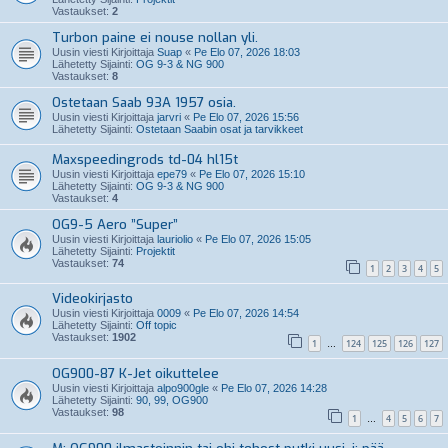
Vastaukset:
2
Turbon paine ei nouse nollan yli.
Uusin viesti Kirjoittaja
Suap
«
Pe Elo 07, 2026 18:03
Lähetetty Sijainti:
OG 9-3 & NG 900
Vastaukset:
8
Ostetaan Saab 93A 1957 osia.
Uusin viesti Kirjoittaja
jarvri
«
Pe Elo 07, 2026 15:56
Lähetetty Sijainti:
Ostetaan Saabin osat ja tarvikkeet
Maxspeedingrods td-04 hl15t
Uusin viesti Kirjoittaja
epe79
«
Pe Elo 07, 2026 15:10
Lähetetty Sijainti:
OG 9-3 & NG 900
Vastaukset:
4
OG9-5 Aero ”Super”
Uusin viesti Kirjoittaja
lauriolio
«
Pe Elo 07, 2026 15:05
Lähetetty Sijainti:
Projektit
Vastaukset:
74
1
2
3
4
5
Videokirjasto
Uusin viesti Kirjoittaja
0009
«
Pe Elo 07, 2026 14:54
Lähetetty Sijainti:
Off topic
Vastaukset:
1902
1
124
125
126
127
…
OG900-87 K-Jet oikuttelee
Uusin viesti Kirjoittaja
alpo900gle
«
Pe Elo 07, 2026 14:28
Lähetetty Sijainti:
90, 99, OG900
Vastaukset:
98
1
4
5
6
7
…