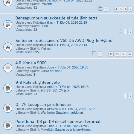
Uusin viesti Kirjoittaja
Janinou
«
Ti Elo 04, 2026 22:11
Lähetetty Sijainti:
Projektit
Vastaukset:
91
1
4
5
6
7
…
Bensapumpun sulakkeelle ei tule jännitettä
Uusin viesti Kirjoittaja
illias
«
Ti Elo 04, 2026 21:19
Lähetetty Sijainti:
9000
Vastaukset:
22
1
2
Se toinen ruotsalainen; V60 D6 AWD Plug-In Hybrid
Uusin viesti Kirjoittaja
VKe
«
Ti Elo 04, 2026 20:14
Lähetetty Sijainti:
Yleinen
Vastaukset:
695
1
44
45
46
47
…
4.8. Konala 9000
Uusin viesti Kirjoittaja
Jope
«
Ti Elo 04, 2026 19:33
Lähetetty Sijainti:
Olitko se sinä?
Vastaukset:
1
9-3 Kolinat, yhteenveto
Uusin viesti Kirjoittaja
Ari69
«
Ti Elo 04, 2026 16:15
Lähetetty Sijainti:
9-3 SS, SC, CV ja X
Vastaukset:
23
1
2
O: -75 kuuppaan jarrutehostin
Uusin viesti Kirjoittaja
Airokolkki
«
Ti Elo 04, 2026 15:32
Lähetetty Sijainti:
Wanhojen Saabien markkinat
Purettuna -08 ja -09 diesel koneiset femmat.
Uusin viesti Kirjoittaja
Tuha
«
Ti Elo 04, 2026 12:05
Lähetetty Sijainti:
Myydään Saabin osat ja tarvikkeet