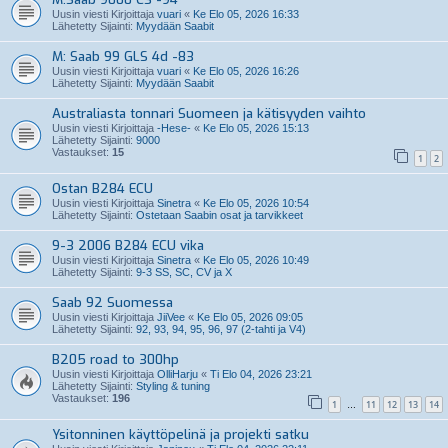
Uusin viesti Kirjoittaja
vuari
«
Ke Elo 05, 2026 16:33
Lähetetty Sijainti:
Myydään Saabit
M: Saab 99 GLS 4d -83
Uusin viesti Kirjoittaja
vuari
«
Ke Elo 05, 2026 16:26
Lähetetty Sijainti:
Myydään Saabit
Australiasta tonnari Suomeen ja kätisyyden vaihto
Uusin viesti Kirjoittaja
-Hese-
«
Ke Elo 05, 2026 15:13
Lähetetty Sijainti:
9000
Vastaukset:
15
1
2
Ostan B284 ECU
Uusin viesti Kirjoittaja
Sinetra
«
Ke Elo 05, 2026 10:54
Lähetetty Sijainti:
Ostetaan Saabin osat ja tarvikkeet
9-3 2006 B284 ECU vika
Uusin viesti Kirjoittaja
Sinetra
«
Ke Elo 05, 2026 10:49
Lähetetty Sijainti:
9-3 SS, SC, CV ja X
Saab 92 Suomessa
Uusin viesti Kirjoittaja
JiiVee
«
Ke Elo 05, 2026 09:05
Lähetetty Sijainti:
92, 93, 94, 95, 96, 97 (2-tahti ja V4)
B205 road to 300hp
Uusin viesti Kirjoittaja
OlliHarju
«
Ti Elo 04, 2026 23:21
Lähetetty Sijainti:
Styling & tuning
Vastaukset:
196
1
11
12
13
14
…
Ysitonninen käyttöpelinä ja projekti satku