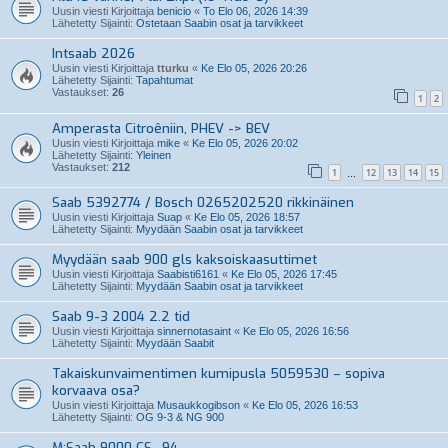
Uusin viesti Kirjoittaja
benicio
«
To Elo 06, 2026 14:39
Lähetetty Sijainti:
Ostetaan Saabin osat ja tarvikkeet
Intsaab 2026
Uusin viesti Kirjoittaja
tturku
«
Ke Elo 05, 2026 20:26
Lähetetty Sijainti:
Tapahtumat
Vastaukset:
26
1
2
Amperasta Citroêniin, PHEV -> BEV
Uusin viesti Kirjoittaja
mike
«
Ke Elo 05, 2026 20:02
Lähetetty Sijainti:
Yleinen
Vastaukset:
212
1
12
13
14
15
…
Saab 5392774 / Bosch 0265202520 rikkinäinen
Uusin viesti Kirjoittaja
Suap
«
Ke Elo 05, 2026 18:57
Lähetetty Sijainti:
Myydään Saabin osat ja tarvikkeet
Myydään saab 900 gls kaksoiskaasuttimet
Uusin viesti Kirjoittaja
Saabisti6161
«
Ke Elo 05, 2026 17:45
Lähetetty Sijainti:
Myydään Saabin osat ja tarvikkeet
Saab 9-3 2004 2.2 tid
Uusin viesti Kirjoittaja
sinnernotasaint
«
Ke Elo 05, 2026 16:56
Lähetetty Sijainti:
Myydään Saabit
Takaiskunvaimentimen kumipusla 5059530 – sopiva
korvaava osa?
Uusin viesti Kirjoittaja
Musaukkogibson
«
Ke Elo 05, 2026 16:53
Lähetetty Sijainti:
OG 9-3 & NG 900
M:Saab 9000 CS -94