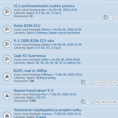
SC:n polttoainetankin luukku jumissa
Uusin viesti Kirjoittaja
anv
«
Ke Elo 05, 2026 14:04
Lähetetty Sijainti:
9-3 SS, SC, CV ja X
Vastaukset:
20
1
2
Ostan B284 ECU
Uusin viesti Kirjoittaja
Sinetra
«
Ke Elo 05, 2026 10:54
Lähetetty Sijainti:
Ostetaan Saabin osat ja tarvikkeet
9-3 2006 B284 ECU vika
Uusin viesti Kirjoittaja
Sinetra
«
Ke Elo 05, 2026 10:49
Lähetetty Sijainti:
9-3 SS, SC, CV ja X
Saab 92 Suomessa
Uusin viesti Kirjoittaja
JiiVee
«
Ke Elo 05, 2026 09:05
Lähetetty Sijainti:
92, 93, 94, 95, 96, 97 (2-tahti ja V4)
B205 road to 300hp
Uusin viesti Kirjoittaja
OlliHarju
«
Ti Elo 04, 2026 23:21
Lähetetty Sijainti:
Styling & tuning
Vastaukset:
196
1
11
12
13
14
…
Nopeat kysymykset 9-5
Uusin viesti Kirjoittaja
Pee
«
Ti Elo 04, 2026 23:15
Lähetetty Sijainti:
OG 9-5
Vastaukset:
1458
1
95
96
97
98
…
Ysitonninen käyttöpelinä ja projekti satku
Uusin viesti Kirjoittaja
Janinou
«
Ti Elo 04, 2026 22:11
Lähetetty Sijainti:
Projektit