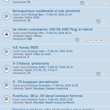
Vastaukset:
91
1
4
5
6
7
…
Bensapumpun sulakkeelle ei tule jännitettä
Uusin viesti Kirjoittaja
illias
«
Ti Elo 04, 2026 21:19
Lähetetty Sijainti:
9000
Vastaukset:
22
1
2
Se toinen ruotsalainen; V60 D6 AWD Plug-In Hybrid
Uusin viesti Kirjoittaja
VKe
«
Ti Elo 04, 2026 20:14
Lähetetty Sijainti:
Yleinen
Vastaukset:
695
1
44
45
46
47
…
4.8. Konala 9000
Uusin viesti Kirjoittaja
Jope
«
Ti Elo 04, 2026 19:33
Lähetetty Sijainti:
Olitko se sinä?
Vastaukset:
1
9-3 Kolinat, yhteenveto
Uusin viesti Kirjoittaja
Ari69
«
Ti Elo 04, 2026 16:15
Lähetetty Sijainti:
9-3 SS, SC, CV ja X
Vastaukset:
23
1
2
O: -75 kuuppaan jarrutehostin
Uusin viesti Kirjoittaja
Airokolkki
«
Ti Elo 04, 2026 15:32
Lähetetty Sijainti:
Wanhojen Saabien markkinat
Purettuna -08 ja -09 diesel koneiset femmat.
Uusin viesti Kirjoittaja
Tuha
«
Ti Elo 04, 2026 12:05
Lähetetty Sijainti:
Myydään Saabin osat ja tarvikkeet
Pienet kysymykset, jotka eivät tarvitse omaa topickia.