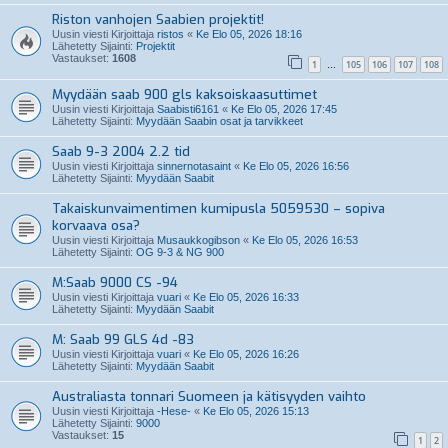
Riston vanhojen Saabien projektit!
Uusin viesti Kirjoittaja
ristos
«
Ke Elo 05, 2026 18:16
Lähetetty Sijainti:
Projektit
Vastaukset:
1608
1
105
106
107
108
…
Myydään saab 900 gls kaksoiskaasuttimet
Uusin viesti Kirjoittaja
Saabisti6161
«
Ke Elo 05, 2026 17:45
Lähetetty Sijainti:
Myydään Saabin osat ja tarvikkeet
Saab 9-3 2004 2.2 tid
Uusin viesti Kirjoittaja
sinnernotasaint
«
Ke Elo 05, 2026 16:56
Lähetetty Sijainti:
Myydään Saabit
Takaiskunvaimentimen kumipusla 5059530 – sopiva
korvaava osa?
Uusin viesti Kirjoittaja
Musaukkogibson
«
Ke Elo 05, 2026 16:53
Lähetetty Sijainti:
OG 9-3 & NG 900
M:Saab 9000 CS -94
Uusin viesti Kirjoittaja
vuari
«
Ke Elo 05, 2026 16:33
Lähetetty Sijainti:
Myydään Saabit
M: Saab 99 GLS 4d -83
Uusin viesti Kirjoittaja
vuari
«
Ke Elo 05, 2026 16:26
Lähetetty Sijainti:
Myydään Saabit
Australiasta tonnari Suomeen ja kätisyyden vaihto
Uusin viesti Kirjoittaja
-Hese-
«
Ke Elo 05, 2026 15:13
Lähetetty Sijainti:
9000
Vastaukset:
15
1
2