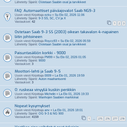
Lähetetty Sijainti:
Ostetaan Saabin osat ja tarvikkeet
FAQ: Automaattiset päiväajovalot Saab NG9-3
Uusin viesti Kirjoittaja
ezku
«
Su Elo 02, 2026 11:06
Lähetetty Sijainti:
9-3 SS, SC, CV ja X
Vastaukset:
42
1
2
3
Ostetaan Saab 9-3 SS (2003) oikean takavalon 4-napainen
liitin johtoineen
Uusin viesti Kirjoittaja
Royzz83
«
Su Elo 02, 2026 05:59
Lähetetty Sijainti:
Ostetaan Saabin osat ja tarvikkeet
Paisuntasäiliön korkki - 9000
Uusin viesti Kirjoittaja
PM99
«
Su Elo 02, 2026 01:05
Lähetetty Sijainti:
9000
Vastaukset:
3
Moottori-lehti ja Saab 9-5
Uusin viesti Kirjoittaja
0009
«
La Elo 01, 2026 19:59
Lähetetty Sijainti:
Auton maahantuonti
Vastaukset:
3
O: ruskeaa vinyyliä kuskin penkkiin
Uusin viesti Kirjoittaja
Michelin
«
La Elo 01, 2026 19:33
Lähetetty Sijainti:
Wanhojen Saabien markkinat
Nopeat kysymykset
Uusin viesti Kirjoittaja
anv
«
La Elo 01, 2026 18:01
Lähetetty Sijainti:
OG 9-3 & NG 900
Vastaukset:
4159
1
275
276
277
278
…