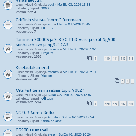
Varashälyytin.
Uusin viesti Kirjoittaja
pevi
«
Ma Elo 03, 2026 13:53
Lähetetty Sijainti:
9000
Vastaukset:
3
Griffinin sisusta "normi" femmaan
Uusin viesti Kirjoittaja
arto
«
Ma Elo 03, 2026 13:45
Lähetetty Sijainti:
OG 9-5
Vastaukset:
7
Tammen 9000CS ja 9-3 SC TTiD Aero ja exät Ng900
sunbeach avo ja ng9-3 CAB
Uusin viesti Kirjoittaja
tetammi
«
Ma Elo 03, 2026 07:32
Lähetetty Sijainti:
Projektit
Vastaukset:
1688
1
110
111
112
113
…
Kojelautakamerat
Uusin viesti Kirjoittaja
tetammi
«
Ma Elo 03, 2026 07:10
Lähetetty Sijainti:
Yleinen
Vastaukset:
42
1
2
3
Mitä teit tänään saabiisi topic VOL2?
Uusin viesti Kirjoittaja
patse
«
Su Elo 02, 2026 18:57
Lähetetty Sijainti:
Off topic
Vastaukset:
7214
1
478
479
480
481
…
NG 9-3 Aero / Kotka
Uusin viesti Kirjoittaja
Aemilia
«
Su Elo 02, 2026 17:54
Lähetetty Sijainti:
Olitko se sinä?
OG900 taustapeili
Uusin viesti Kirjoittaja
stefa
«
Su Elo 02, 2026 16:26