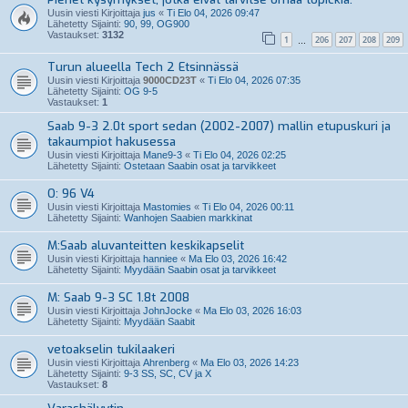
Uusin viesti Kirjoittaja
jus
«
Ti Elo 04, 2026 09:47
Lähetetty Sijainti:
90, 99, OG900
Vastaukset:
3132
1
206
207
208
209
…
Turun alueella Tech 2 Etsinnässä
Uusin viesti Kirjoittaja
9000CD23T
«
Ti Elo 04, 2026 07:35
Lähetetty Sijainti:
OG 9-5
Vastaukset:
1
Saab 9-3 2.0t sport sedan (2002-2007) mallin etupuskuri ja
takaumpiot hakusessa
Uusin viesti Kirjoittaja
Mane9-3
«
Ti Elo 04, 2026 02:25
Lähetetty Sijainti:
Ostetaan Saabin osat ja tarvikkeet
O: 96 V4
Uusin viesti Kirjoittaja
Mastomies
«
Ti Elo 04, 2026 00:11
Lähetetty Sijainti:
Wanhojen Saabien markkinat
M:Saab aluvanteitten keskikapselit
Uusin viesti Kirjoittaja
hanniee
«
Ma Elo 03, 2026 16:42
Lähetetty Sijainti:
Myydään Saabin osat ja tarvikkeet
M: Saab 9-3 SC 1.8t 2008
Uusin viesti Kirjoittaja
JohnJocke
«
Ma Elo 03, 2026 16:03
Lähetetty Sijainti:
Myydään Saabit
vetoakselin tukilaakeri
Uusin viesti Kirjoittaja
Ahrenberg
«
Ma Elo 03, 2026 14:23
Lähetetty Sijainti:
9-3 SS, SC, CV ja X
Vastaukset:
8