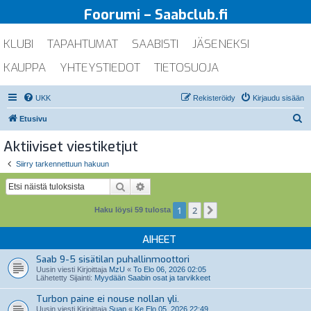
Foorumi – Saabclub.fi
KLUBI
TAPAHTUMAT
SAABISTI
JÄSENEKSI
KAUPPA
YHTEYSTIEDOT
TIETOSUOJA
UKK
Rekisteröidy
Kirjaudu sisään
E
Etusivu
t
Aktiiviset viestiketjut
s
Siirry tarkennettuun hakuun
i
Etsi
Tarkennettu haku
1
2
Seuraava
Haku löysi 59 tulosta
AIHEET
Saab 9-5 sisätilan puhallinmoottori
Uusin viesti Kirjoittaja
MzU
«
To Elo 06, 2026 02:05
Lähetetty Sijainti:
Myydään Saabin osat ja tarvikkeet
Turbon paine ei nouse nollan yli.
Uusin viesti Kirjoittaja
Suap
«
Ke Elo 05, 2026 22:49