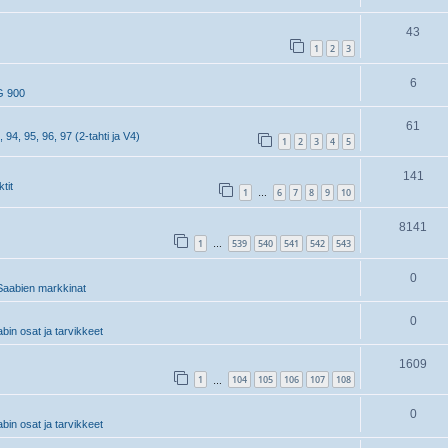
43
1
2
3
6
G 900
61
, 94, 95, 96, 97 (2-tahti ja V4)
1
2
3
4
5
141
tit
1
6
7
8
9
10
…
8141
1
539
540
541
542
543
…
0
aabien markkinat
0
in osat ja tarvikkeet
1609
1
104
105
106
107
108
…
0
in osat ja tarvikkeet