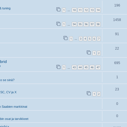
196
& tuning
1
10
11
12
13
14
…
1458
1
94
95
96
97
98
…
91
1
3
4
5
6
7
…
22
1
2
brid
695
n
1
43
44
45
46
47
…
1
ko se sinä?
23
 SC, CV ja X
1
2
0
 Saabien markkinat
0
n osat ja tarvikkeet
ickia.