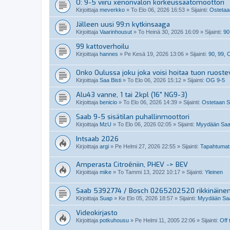
O: 9-5 viiru xenonvalon korkeussäätömoottori
Kirjoittaja
meverkko
»
To Elo 06, 2026 16:53
» Sijainti:
Ostetaan
Jälleen uusi 99:n kytkinsaaga
Kirjoittaja
Vaarinhousut
»
To Heinä 30, 2026 16:09
» Sijainti:
90
99 kattoverhoilu
Kirjoittaja
hannes
»
Pe Kesä 19, 2026 13:06
» Sijainti:
90, 99,
Onko Oulussa joku joka voisi hoitaa tuon ruoste
Kirjoittaja
Saa Bisti
»
To Elo 06, 2026 15:12
» Sijainti:
OG 9-5
Alu43 vanne, 1 tai 2kpl (16" NG9-3)
Kirjoittaja
benicio
»
To Elo 06, 2026 14:39
» Sijainti:
Ostetaan Sa
Saab 9-5 sisätilan puhallinmoottori
Kirjoittaja
MzU
»
To Elo 06, 2026 02:05
» Sijainti:
Myydään Saabi
Intsaab 2026
Kirjoittaja
argi
»
Pe Helmi 27, 2026 22:55
» Sijainti:
Tapahtumat
Amperasta Citroêniin, PHEV -> BEV
Kirjoittaja
mike
»
To Tammi 13, 2022 10:17
» Sijainti:
Yleinen
Saab 5392774 / Bosch 0265202520 rikkinäine
Kirjoittaja
Suap
»
Ke Elo 05, 2026 18:57
» Sijainti:
Myydään Saab
Videokirjasto
Kirjoittaja
potkuhousu
»
Pe Helmi 11, 2005 22:06
» Sijainti:
Off 