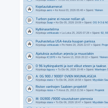
Kojelautakamerat
Kirjoittaja
aero
»
Ke Kesä 03, 2026 05:48
» Sijainti:
Yleinen
Turbon paine ei nouse nollan yli.
Kirjoittaja
Suap
»
Ke Elo 05, 2026 19:09
» Sijainti:
OG 9-3 & N
Kytkinasetelma
Kirjoittaja
vehkasalo
»
La Loka 25, 2025 07:28
» Sijainti:
92, 93
Puuhastelua USA-keula kuupan parissa.
Kirjoittaja
vehkasalo
»
Pe Helmi 20, 2026 22:07
» Sijainti:
Projek
Ajatuksia autoilun arjesta ja muustakin
Kirjoittaja
IC1970
»
Ke Tammi 13, 2016 20:22
» Sijainti:
Yleinen
O 96 kytkinpaketti ja isot vilkut eteen ja taakse.
Kirjoittaja
bgyury
»
To Elo 06, 2026 19:48
» Sijainti:
Wanhojen S
A: OG 900 / 9000? OVIEN IKKUNALASEJA
Kirjoittaja
stara
»
To Elo 06, 2026 18:58
» Sijainti:
Myydään Saab
Riston vanhojen Saabien projektit!
Kirjoittaja
ristos
»
Ti Kesä 25, 2013 21:56
» Sijainti:
Projektit
M: OG900 /9000 sisustuksen pienosia
Kirjoittaja
stara
»
To Elo 06, 2026 18:47
» Sijainti:
Myydään Saab