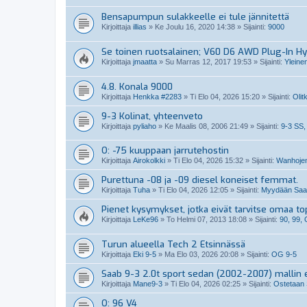
Bensapumpun sulakkeelle ei tule jännitettä
Kirjoittaja
illias
»
Ke Joulu 16, 2020 14:38
» Sijainti:
9000
Se toinen ruotsalainen; V60 D6 AWD Plug-In Hy
Kirjoittaja
jmaatta
»
Su Marras 12, 2017 19:53
» Sijainti:
Yleine
4.8. Konala 9000
Kirjoittaja
Henkka #2283
»
Ti Elo 04, 2026 15:20
» Sijainti:
Olit
9-3 Kolinat, yhteenveto
Kirjoittaja
pyliaho
»
Ke Maalis 08, 2006 21:49
» Sijainti:
9-3 SS,
O: -75 kuuppaan jarrutehostin
Kirjoittaja
Airokolkki
»
Ti Elo 04, 2026 15:32
» Sijainti:
Wanhojen
Purettuna -08 ja -09 diesel koneiset femmat.
Kirjoittaja
Tuha
»
Ti Elo 04, 2026 12:05
» Sijainti:
Myydään Saabi
Pienet kysymykset, jotka eivät tarvitse omaa top
Kirjoittaja
LeKe96
»
To Helmi 07, 2013 18:08
» Sijainti:
90, 99,
Turun alueella Tech 2 Etsinnässä
Kirjoittaja
Eki 9-5
»
Ma Elo 03, 2026 20:08
» Sijainti:
OG 9-5
Saab 9-3 2.0t sport sedan (2002-2007) mallin 
Kirjoittaja
Mane9-3
»
Ti Elo 04, 2026 02:25
» Sijainti:
Ostetaan 
O: 96 V4