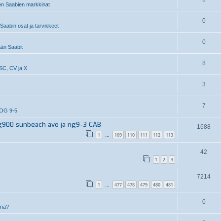
n Saabien markkinat
0
aabin osat ja tarvikkeet
0
än Saabit
8
SC, CV ja X
3
7
OG 9-5
g900 sunbeach avo ja ng9-3 CAB
1688
1
109
110
111
112
113
…
42
1
2
3
7214
1
477
478
479
480
481
…
0
inä?