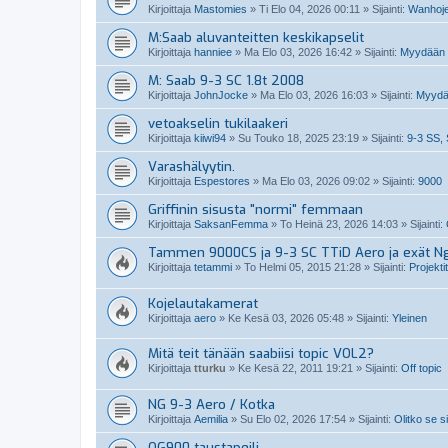
Kirjoittaja
Mastomies
»
Ti Elo 04, 2026 00:11
» Sijainti:
Wanhoje
M:Saab aluvanteitten keskikapselit
Kirjoittaja
hanniee
»
Ma Elo 03, 2026 16:42
» Sijainti:
Myydään S
M: Saab 9-3 SC 1.8t 2008
Kirjoittaja
JohnJocke
»
Ma Elo 03, 2026 16:03
» Sijainti:
Myydä
vetoakselin tukilaakeri
Kirjoittaja
kiiwi94
»
Su Touko 18, 2025 23:19
» Sijainti:
9-3 SS, 
Varashälyytin.
Kirjoittaja
Espestores
»
Ma Elo 03, 2026 09:02
» Sijainti:
9000
Griffinin sisusta "normi" femmaan
Kirjoittaja
SaksanFemma
»
To Heinä 23, 2026 14:03
» Sijainti:
Tammen 9000CS ja 9-3 SC TTiD Aero ja exät N
Kirjoittaja
tetammi
»
To Helmi 05, 2015 21:28
» Sijainti:
Projektit
Kojelautakamerat
Kirjoittaja
aero
»
Ke Kesä 03, 2026 05:48
» Sijainti:
Yleinen
Mitä teit tänään saabiisi topic VOL2?
Kirjoittaja
tturku
»
Ke Kesä 22, 2011 19:21
» Sijainti:
Off topic
NG 9-3 Aero / Kotka
Kirjoittaja
Aemilia
»
Su Elo 02, 2026 17:54
» Sijainti:
Olitko se s
OG900 taustapeili