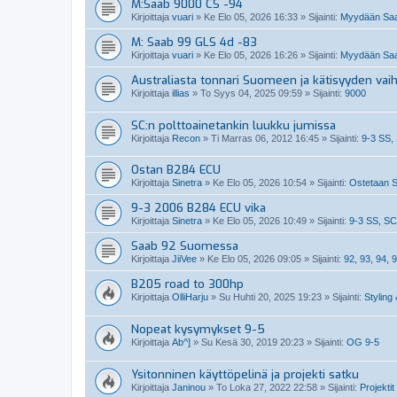
M:Saab 9000 CS -94
Kirjoittaja
vuari
»
Ke Elo 05, 2026 16:33
» Sijainti:
Myydään Saa
M: Saab 99 GLS 4d -83
Kirjoittaja
vuari
»
Ke Elo 05, 2026 16:26
» Sijainti:
Myydään Saa
Australiasta tonnari Suomeen ja kätisyyden vai
Kirjoittaja
illias
»
To Syys 04, 2025 09:59
» Sijainti:
9000
SC:n polttoainetankin luukku jumissa
Kirjoittaja
Recon
»
Ti Marras 06, 2012 16:45
» Sijainti:
9-3 SS,
Ostan B284 ECU
Kirjoittaja
Sinetra
»
Ke Elo 05, 2026 10:54
» Sijainti:
Ostetaan S
9-3 2006 B284 ECU vika
Kirjoittaja
Sinetra
»
Ke Elo 05, 2026 10:49
» Sijainti:
9-3 SS, SC
Saab 92 Suomessa
Kirjoittaja
JiiVee
»
Ke Elo 05, 2026 09:05
» Sijainti:
92, 93, 94, 9
B205 road to 300hp
Kirjoittaja
OlliHarju
»
Su Huhti 20, 2025 19:23
» Sijainti:
Styling 
Nopeat kysymykset 9-5
Kirjoittaja
Ab^]
»
Su Kesä 30, 2019 20:23
» Sijainti:
OG 9-5
Ysitonninen käyttöpelinä ja projekti satku
Kirjoittaja
Janinou
»
To Loka 27, 2022 22:58
» Sijainti:
Projektit