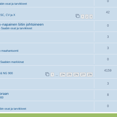
0
in osat ja tarvikkeet
42
 SC, CV ja X
1
2
3
-napainen liitin johtoineen
0
 Saabin osat ja tarvikkeet
3
3
n maahantuonti
0
Saabien markkinat
4159
 & NG 900
1
274
275
276
277
278
…
3
uoraan
8
000
0
in osat ja tarvikkeet