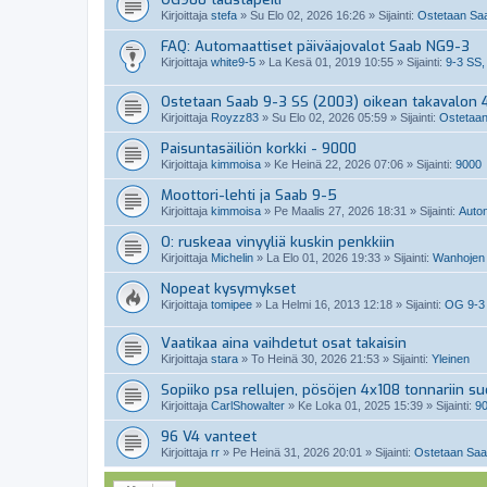
Kirjoittaja
stefa
»
Su Elo 02, 2026 16:26
» Sijainti:
Ostetaan Saab
FAQ: Automaattiset päiväajovalot Saab NG9-3
Kirjoittaja
white9-5
»
La Kesä 01, 2019 10:55
» Sijainti:
9-3 SS,
Ostetaan Saab 9-3 SS (2003) oikean takavalon 4
Kirjoittaja
Royzz83
»
Su Elo 02, 2026 05:59
» Sijainti:
Ostetaan
Paisuntasäiliön korkki - 9000
Kirjoittaja
kimmoisa
»
Ke Heinä 22, 2026 07:06
» Sijainti:
9000
Moottori-lehti ja Saab 9-5
Kirjoittaja
kimmoisa
»
Pe Maalis 27, 2026 18:31
» Sijainti:
Auto
O: ruskeaa vinyyliä kuskin penkkiin
Kirjoittaja
Michelin
»
La Elo 01, 2026 19:33
» Sijainti:
Wanhojen 
Nopeat kysymykset
Kirjoittaja
tomipee
»
La Helmi 16, 2013 12:18
» Sijainti:
OG 9-3
Vaatikaa aina vaihdetut osat takaisin
Kirjoittaja
stara
»
To Heinä 30, 2026 21:53
» Sijainti:
Yleinen
Sopiiko psa rellujen, pösöjen 4x108 tonnariin s
Kirjoittaja
CarlShowalter
»
Ke Loka 01, 2025 15:39
» Sijainti:
9
96 V4 vanteet
Kirjoittaja
rr
»
Pe Heinä 31, 2026 20:01
» Sijainti:
Ostetaan Saab