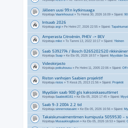
Jälleen uusi 99:n kytkinsaaga
Kirjoittaja
Vaarinhousut
»
To Heinä 30, 2026 16:09
» Sijainti:
90
Intsaab 2026
Kirjoittaja
argi
»
Pe Helmi 27, 2026 22:55
» Sijainti:
Tapahtumat
Amperasta Citroêniin, PHEV -> BEV
Kirjoittaja
mike
»
To Tammi 13, 2022 10:17
» Sijainti:
Yleinen
Saab 5392774 / Bosch 0265202520 rikkinäine
Kirjoittaja
Suap
»
Ke Elo 05, 2026 18:57
» Sijainti:
Myydään Saab
Videokirjasto
Kirjoittaja
potkuhousu
»
Pe Helmi 11, 2005 22:06
» Sijainti:
Off 
Riston vanhojen Saabien projektit!
Kirjoittaja
ristos
»
Ti Kesä 25, 2013 21:56
» Sijainti:
Projektit
Myydään saab 900 gls kaksoiskaasuttimet
Kirjoittaja
Saabisti6161
»
Ke Elo 05, 2026 17:45
» Sijainti:
Myydä
Saab 9-3 2004 2.2 tid
Kirjoittaja
sinnernotasaint
»
Ke Elo 05, 2026 16:56
» Sijainti:
My
Takaiskunvaimentimen kumipusla 5059530 – so
Kirjoittaja
Musaukkogibson
»
Ke Elo 05, 2026 16:53
» Sijainti: