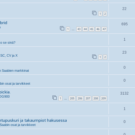
22
1
2
brid
695
n
1
43
44
45
46
47
…
1
ko se sinä?
23
 SC, CV ja X
1
2
0
 Saabien markkinat
0
n osat ja tarvikkeet
ickia.
3132
 OG900
1
205
206
207
208
209
…
1
etupuskuri ja takaumpiot hakusessa
0
Saabin osat ja tarvikkeet
0