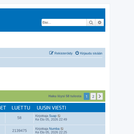
Etsi
Tarkennettu hak
Rekisteröidy
Kirjaudu sisään
1
2
Seuraava
Haku löysi 58 tulosta
SET
LUETTU
UUSIN VIESTI
Kirjoittaja
Suap
58
Ke Elo 05, 2026 22:49
Kirjoittaja
Numba
2139475
Ke Elo 05, 2026 22:25