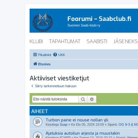
Foorumi – Saabclub.fi
Suomen Saab-klubi ry
KLUBI
TAPAHTUMAT
SAABISTI
JÄSENEKS
Pikalinkit
UKK
Etusivu
Aktiiviset viestiketjut
Siirry tarkennettuun hakuun
Etsi
Tarkennettu haku
AIHEET
Turbon paine ei nouse nollan yli.
Kirjoittaja
Suap
»
Ke Elo 05, 2026 19:09
» Sijainti:
OG 9-3 & N
Ajatuksia autoilun arjesta ja muustakin
Kirjoittaja
IC1970
»
Ke Tammi 13, 2016 20:22
» Sijainti:
Yleinen