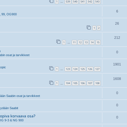
1
539
540
541
542
543
…
6
, 99, OG900
26
1
2
212
1
11
12
13
14
15
…
n
0
in osat ja tarvikkeet
1901
topic
1
123
124
125
126
127
…
1608
1
104
105
106
107
108
…
0
än Saabin osat ja tarvikkeet
0
ydään Saabit
piva korvaava osa?
0
OG 9-3 & NG 900