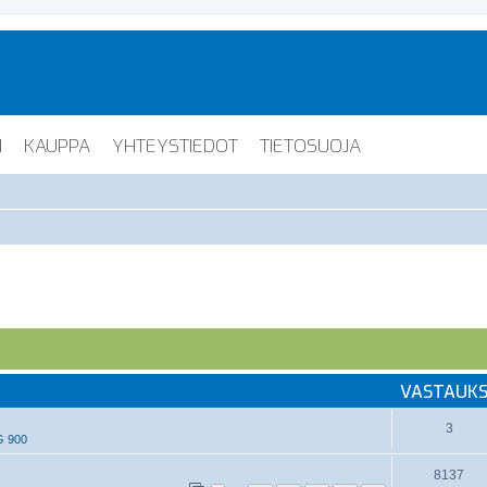
I
KAUPPA
YHTEYSTIEDOT
TIETOSUOJA
VASTAUK
3
G 900
8137