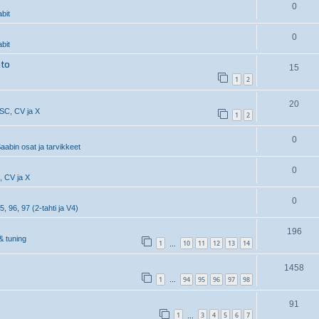
0
bit
0
bit
hto
15
1
2
20
 SC, CV ja X
1
2
0
aabin osat ja tarvikkeet
0
, CV ja X
0
5, 96, 97 (2-tahti ja V4)
196
& tuning
1
10
11
12
13
14
…
1458
1
94
95
96
97
98
…
91
1
3
4
5
6
7
…