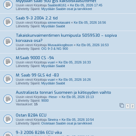
Myydään saab 900 gls kaksoiskaasuttimet
Uusin viesti Kirjoittaja
Saabisti6161
«
Ke Elo 05, 2026 17:45
Lähetetty Sijainti:
Myydään Saabin osat ja tarvikkeet
Saab 9-3 2004 2.2 tid
Uusin viesti Kirjoittaja
sinnernotasaint
«
Ke Elo 05, 2026 16:56
Lähetetty Sijainti:
Myydään Saabit
Takaiskunvaimentimen kumipusla 5059530 – sopiva
korvaava osa?
Uusin viesti Kirjoittaja
Musaukkogibson
«
Ke Elo 05, 2026 16:53
Lähetetty Sijainti:
OG 9-3 & NG 900
M:Saab 9000 CS -94
Uusin viesti Kirjoittaja
vuari
«
Ke Elo 05, 2026 16:33
Lähetetty Sijainti:
Myydään Saabit
M: Saab 99 GLS 4d -83
Uusin viesti Kirjoittaja
vuari
«
Ke Elo 05, 2026 16:26
Lähetetty Sijainti:
Myydään Saabit
Australiasta tonnari Suomeen ja kätisyyden vaihto
Uusin viesti Kirjoittaja
-Hese-
«
Ke Elo 05, 2026 15:13
Lähetetty Sijainti:
9000
Vastaukset:
15
1
2
Ostan B284 ECU
Uusin viesti Kirjoittaja
Sinetra
«
Ke Elo 05, 2026 10:54
Lähetetty Sijainti:
Ostetaan Saabin osat ja tarvikkeet
9-3 2006 B284 ECU vika