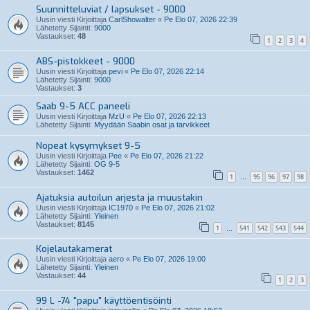
Suunnitteluviat / lapsukset - 9000
Uusin viesti Kirjoittaja
CarlShowalter
«
Pe Elo 07, 2026 22:39
Lähetetty Sijainti:
9000
Vastaukset:
48
1
2
3
4
ABS-pistokkeet - 9000
Uusin viesti Kirjoittaja
pevi
«
Pe Elo 07, 2026 22:14
Lähetetty Sijainti:
9000
Vastaukset:
3
Saab 9-5 ACC paneeli
Uusin viesti Kirjoittaja
MzU
«
Pe Elo 07, 2026 22:13
Lähetetty Sijainti:
Myydään Saabin osat ja tarvikkeet
Nopeat kysymykset 9-5
Uusin viesti Kirjoittaja
Pee
«
Pe Elo 07, 2026 21:22
Lähetetty Sijainti:
OG 9-5
Vastaukset:
1462
1
95
96
97
98
…
Ajatuksia autoilun arjesta ja muustakin
Uusin viesti Kirjoittaja
IC1970
«
Pe Elo 07, 2026 21:02
Lähetetty Sijainti:
Yleinen
Vastaukset:
8145
1
541
542
543
544
…
Kojelautakamerat
Uusin viesti Kirjoittaja
aero
«
Pe Elo 07, 2026 19:00
Lähetetty Sijainti:
Yleinen
Vastaukset:
44
1
2
3
99 L -74 "papu" käyttöentisöinti