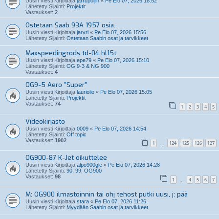
Uusin viesti Kirjoittaja
jarrupoljin
«
Pe Elo 07, 2026 18:52
Lähetetty Sijainti:
Projektit
Vastaukset:
2
Ostetaan Saab 93A 1957 osia.
Uusin viesti Kirjoittaja
jarvri
«
Pe Elo 07, 2026 15:56
Lähetetty Sijainti:
Ostetaan Saabin osat ja tarvikkeet
Maxspeedingrods td-04 hl15t
Uusin viesti Kirjoittaja
epe79
«
Pe Elo 07, 2026 15:10
Lähetetty Sijainti:
OG 9-3 & NG 900
Vastaukset:
4
OG9-5 Aero ”Super”
Uusin viesti Kirjoittaja
lauriolio
«
Pe Elo 07, 2026 15:05
Lähetetty Sijainti:
Projektit
Vastaukset:
74
1
2
3
4
5
Videokirjasto
Uusin viesti Kirjoittaja
0009
«
Pe Elo 07, 2026 14:54
Lähetetty Sijainti:
Off topic
Vastaukset:
1902
1
124
125
126
127
…
OG900-87 K-Jet oikuttelee
Uusin viesti Kirjoittaja
alpo900gle
«
Pe Elo 07, 2026 14:28
Lähetetty Sijainti:
90, 99, OG900
Vastaukset:
98
1
4
5
6
7
…
M: OG900 ilmastoinnin tai ohj tehost putki uusi, j: pää
Uusin viesti Kirjoittaja
stara
«
Pe Elo 07, 2026 11:26
Lähetetty Sijainti:
Myydään Saabin osat ja tarvikkeet