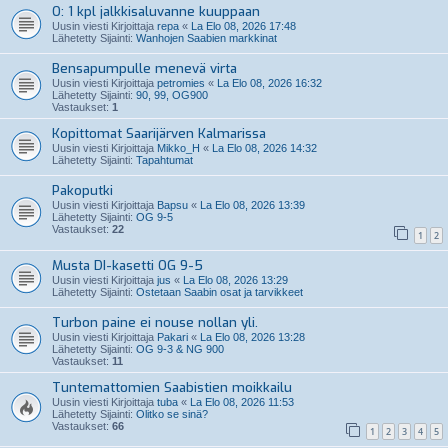
O: 1 kpl jalkkisaluvanne kuuppaan
Uusin viesti Kirjoittaja
repa
«
La Elo 08, 2026 17:48
Lähetetty Sijainti:
Wanhojen Saabien markkinat
Bensapumpulle menevä virta
Uusin viesti Kirjoittaja
petromies
«
La Elo 08, 2026 16:32
Lähetetty Sijainti:
90, 99, OG900
Vastaukset:
1
Kopittomat Saarijärven Kalmarissa
Uusin viesti Kirjoittaja
Mikko_H
«
La Elo 08, 2026 14:32
Lähetetty Sijainti:
Tapahtumat
Pakoputki
Uusin viesti Kirjoittaja
Bapsu
«
La Elo 08, 2026 13:39
Lähetetty Sijainti:
OG 9-5
Vastaukset:
22
1
2
Musta DI-kasetti OG 9-5
Uusin viesti Kirjoittaja
jus
«
La Elo 08, 2026 13:29
Lähetetty Sijainti:
Ostetaan Saabin osat ja tarvikkeet
Turbon paine ei nouse nollan yli.
Uusin viesti Kirjoittaja
Pakari
«
La Elo 08, 2026 13:28
Lähetetty Sijainti:
OG 9-3 & NG 900
Vastaukset:
11
Tuntemattomien Saabistien moikkailu
Uusin viesti Kirjoittaja
tuba
«
La Elo 08, 2026 11:53
Lähetetty Sijainti:
Olitko se sinä?
Vastaukset:
66
1
2
3
4
5