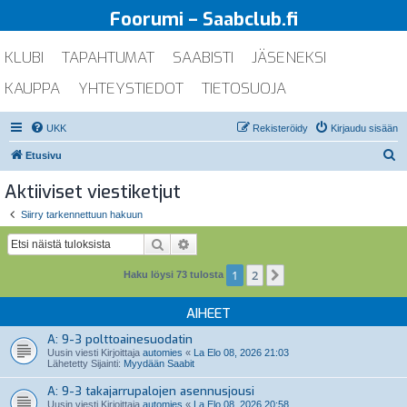
Foorumi – Saabclub.fi
KLUBI
TAPAHTUMAT
SAABISTI
JÄSENEKSI
KAUPPA
YHTEYSTIEDOT
TIETOSUOJA
UKK
Rekisteröidy
Kirjaudu sisään
E
Etusivu
t
Aktiiviset viestiketjut
s
Siirry tarkennettuun hakuun
i
Etsi
Tarkennettu haku
1
2
Seuraava
Haku löysi 73 tulosta
AIHEET
A: 9-3 polttoainesuodatin
Uusin viesti Kirjoittaja
automies
«
La Elo 08, 2026 21:03
Lähetetty Sijainti:
Myydään Saabit
A: 9-3 takajarrupalojen asennusjousi
Uusin viesti Kirjoittaja
automies
«
La Elo 08, 2026 20:58