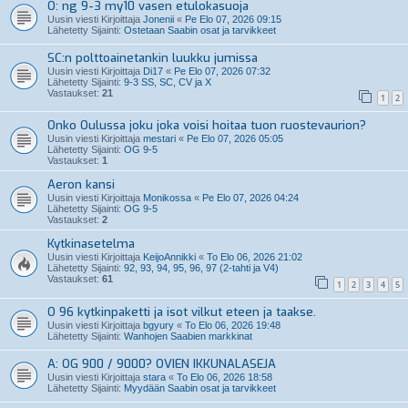
O: ng 9-3 my10 vasen etulokasuoja
Uusin viesti Kirjoittaja
Jonenii
«
Pe Elo 07, 2026 09:15
Lähetetty Sijainti:
Ostetaan Saabin osat ja tarvikkeet
SC:n polttoainetankin luukku jumissa
Uusin viesti Kirjoittaja
Di17
«
Pe Elo 07, 2026 07:32
Lähetetty Sijainti:
9-3 SS, SC, CV ja X
Vastaukset:
21
1
2
Onko Oulussa joku joka voisi hoitaa tuon ruostevaurion?
Uusin viesti Kirjoittaja
mestari
«
Pe Elo 07, 2026 05:05
Lähetetty Sijainti:
OG 9-5
Vastaukset:
1
Aeron kansi
Uusin viesti Kirjoittaja
Monikossa
«
Pe Elo 07, 2026 04:24
Lähetetty Sijainti:
OG 9-5
Vastaukset:
2
Kytkinasetelma
Uusin viesti Kirjoittaja
KeijoAnnikki
«
To Elo 06, 2026 21:02
Lähetetty Sijainti:
92, 93, 94, 95, 96, 97 (2-tahti ja V4)
Vastaukset:
61
1
2
3
4
5
O 96 kytkinpaketti ja isot vilkut eteen ja taakse.
Uusin viesti Kirjoittaja
bgyury
«
To Elo 06, 2026 19:48
Lähetetty Sijainti:
Wanhojen Saabien markkinat
A: OG 900 / 9000? OVIEN IKKUNALASEJA
Uusin viesti Kirjoittaja
stara
«
To Elo 06, 2026 18:58
Lähetetty Sijainti:
Myydään Saabin osat ja tarvikkeet