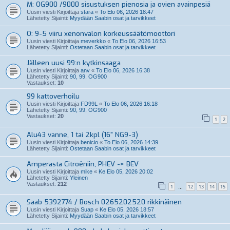
M: OG900 /9000 sisustuksen pienosia ja ovien avainpesiä
Uusin viesti Kirjoittaja
stara
«
To Elo 06, 2026 18:47
Lähetetty Sijainti:
Myydään Saabin osat ja tarvikkeet
O: 9-5 viiru xenonvalon korkeussäätömoottori
Uusin viesti Kirjoittaja
meverkko
«
To Elo 06, 2026 16:53
Lähetetty Sijainti:
Ostetaan Saabin osat ja tarvikkeet
Jälleen uusi 99:n kytkinsaaga
Uusin viesti Kirjoittaja
anv
«
To Elo 06, 2026 16:38
Lähetetty Sijainti:
90, 99, OG900
Vastaukset:
10
99 kattoverhoilu
Uusin viesti Kirjoittaja
FD99L
«
To Elo 06, 2026 16:18
Lähetetty Sijainti:
90, 99, OG900
Vastaukset:
20
1
2
Alu43 vanne, 1 tai 2kpl (16" NG9-3)
Uusin viesti Kirjoittaja
benicio
«
To Elo 06, 2026 14:39
Lähetetty Sijainti:
Ostetaan Saabin osat ja tarvikkeet
Amperasta Citroêniin, PHEV -> BEV
Uusin viesti Kirjoittaja
mike
«
Ke Elo 05, 2026 20:02
Lähetetty Sijainti:
Yleinen
Vastaukset:
212
1
12
13
14
15
…
Saab 5392774 / Bosch 0265202520 rikkinäinen
Uusin viesti Kirjoittaja
Suap
«
Ke Elo 05, 2026 18:57
Lähetetty Sijainti:
Myydään Saabin osat ja tarvikkeet