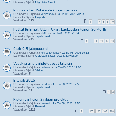
Lähetetty Sijainti:
Myydään Saabit
Puuhastelua USA-keula kuupan parissa.
Uusin viesti Kirjoittaja
vehkasalo
«
La Elo 08, 2026 20:53
Lähetetty Sijainti:
Projektit
Vastaukset:
143
1
7
8
9
10
…
Potkut Riihimäki Ullan Pakari, kuukauden toinen Su klo 15
Uusin viesti Kirjoittaja
VMTD
«
La Elo 08, 2026 20:04
Lähetetty Sijainti:
Tapahtumat
Vastaukset:
493
1
30
31
32
33
…
Saab 9-5 jalopuuratti
Uusin viesti Kirjoittaja
tonnaritomppa
«
La Elo 08, 2026 19:12
Lähetetty Sijainti:
Ostetaan Saabin osat ja tarvikkeet
Vaatikaa aina vaihdetut osat takaisin
Uusin viesti Kirjoittaja
nalleolut
«
La Elo 08, 2026 19:10
Lähetetty Sijainti:
Yleinen
Vastaukset:
5
Intsaab 2026
Uusin viesti Kirjoittaja
mestari
«
La Elo 08, 2026 17:58
Lähetetty Sijainti:
Tapahtumat
Vastaukset:
27
1
2
Riston vanhojen Saabien projektit!
Uusin viesti Kirjoittaja
mestari
«
La Elo 08, 2026 17:56
Lähetetty Sijainti:
Projektit
Vastaukset:
1612
1
105
106
107
108
…