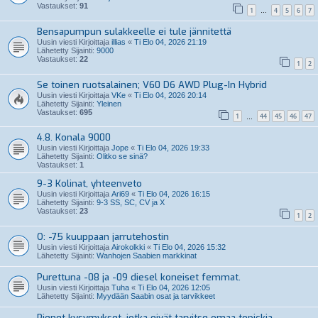
Vastaukset:
91
1
4
5
6
7
…
Bensapumpun sulakkeelle ei tule jännitettä
Uusin viesti Kirjoittaja
illias
«
Ti Elo 04, 2026 21:19
Lähetetty Sijainti:
9000
Vastaukset:
22
1
2
Se toinen ruotsalainen; V60 D6 AWD Plug-In Hybrid
Uusin viesti Kirjoittaja
VKe
«
Ti Elo 04, 2026 20:14
Lähetetty Sijainti:
Yleinen
Vastaukset:
695
1
44
45
46
47
…
4.8. Konala 9000
Uusin viesti Kirjoittaja
Jope
«
Ti Elo 04, 2026 19:33
Lähetetty Sijainti:
Olitko se sinä?
Vastaukset:
1
9-3 Kolinat, yhteenveto
Uusin viesti Kirjoittaja
Ari69
«
Ti Elo 04, 2026 16:15
Lähetetty Sijainti:
9-3 SS, SC, CV ja X
Vastaukset:
23
1
2
O: -75 kuuppaan jarrutehostin
Uusin viesti Kirjoittaja
Airokolkki
«
Ti Elo 04, 2026 15:32
Lähetetty Sijainti:
Wanhojen Saabien markkinat
Purettuna -08 ja -09 diesel koneiset femmat.
Uusin viesti Kirjoittaja
Tuha
«
Ti Elo 04, 2026 12:05
Lähetetty Sijainti:
Myydään Saabin osat ja tarvikkeet
Pienet kysymykset, jotka eivät tarvitse omaa topickia.