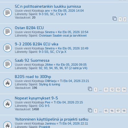
SC:n polttoainetankin luukku jumissa
Uusin viesti Kirjoittaja
anv
«
Ke Elo 05, 2026 14:04
Lähetetty Sijainti:
9-3 SS, SC, CV ja X
Vastaukset:
20
1
2
Ostan B284 ECU
Uusin viesti Kirjoittaja
Sinetra
«
Ke Elo 05, 2026 10:54
Lähetetty Sijainti:
Ostetaan Saabin osat ja tarvikkeet
9-3 2006 B284 ECU vika
Uusin viesti Kirjoittaja
Sinetra
«
Ke Elo 05, 2026 10:49
Lähetetty Sijainti:
9-3 SS, SC, CV ja X
Saab 92 Suomessa
Uusin viesti Kirjoittaja
JiiVee
«
Ke Elo 05, 2026 09:05
Lähetetty Sijainti:
92, 93, 94, 95, 96, 97 (2-tahti ja V4)
B205 road to 300hp
Uusin viesti Kirjoittaja
OlliHarju
«
Ti Elo 04, 2026 23:21
Lähetetty Sijainti:
Styling & tuning
Vastaukset:
196
1
11
12
13
14
…
Nopeat kysymykset 9-5
Uusin viesti Kirjoittaja
Pee
«
Ti Elo 04, 2026 23:15
Lähetetty Sijainti:
OG 9-5
Vastaukset:
1458
1
95
96
97
98
…
Ysitonninen käyttöpelinä ja projekti satku
Uusin viesti Kirjoittaja
Janinou
«
Ti Elo 04, 2026 22:11
Lähetetty Sijainti:
Projektit