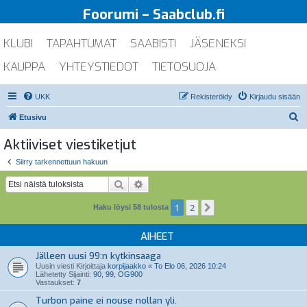
Foorumi – Saabclub.fi
KLUBI
TAPAHTUMAT
SAABISTI
JÄSENEKSI
KAUPPA
YHTEYSTIEDOT
TIETOSUOJA
UKK
Rekisteröidy
Kirjaudu sisään
E
Etusivu
t
Aktiiviset viestiketjut
s
Siirry tarkennettuun hakuun
i
Etsi
Tarkennettu haku
1
2
Seuraava
Haku löysi 58 tulosta
AIHEET
Jälleen uusi 99:n kytkinsaaga
Uusin viesti Kirjoittaja
korpijaakko
«
To Elo 06, 2026 10:24
Lähetetty Sijainti:
90, 99, OG900
Vastaukset:
7
Turbon paine ei nouse nollan yli.