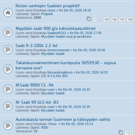
Riston vanhojen Saabien projektit!
Uusin viesti Kirjoittaja
ristos
«
Ke Elo 05, 2026 18:16
Lähetetty Sijainti:
Projektit
Vastaukset:
1608
1
105
106
107
108
…
Myydään saab 900 gls kaksoiskaasuttimet
Uusin viesti Kirjoittaja
Saabisti6161
«
Ke Elo 05, 2026 17:45
Lähetetty Sijainti:
Myydään Saabin osat ja tarvikkeet
Saab 9-3 2004 2.2 tid
Uusin viesti Kirjoittaja
sinnernotasaint
«
Ke Elo 05, 2026 16:56
Lähetetty Sijainti:
Myydään Saabit
Takaiskunvaimentimen kumipusla 5059530 – sopiva
korvaava osa?
Uusin viesti Kirjoittaja
Musaukkogibson
«
Ke Elo 05, 2026 16:53
Lähetetty Sijainti:
OG 9-3 & NG 900
M:Saab 9000 CS -94
Uusin viesti Kirjoittaja
vuari
«
Ke Elo 05, 2026 16:33
Lähetetty Sijainti:
Myydään Saabit
M: Saab 99 GLS 4d -83
Uusin viesti Kirjoittaja
vuari
«
Ke Elo 05, 2026 16:26
Lähetetty Sijainti:
Myydään Saabit
Australiasta tonnari Suomeen ja kätisyyden vaihto
Uusin viesti Kirjoittaja
-Hese-
«
Ke Elo 05, 2026 15:13
Lähetetty Sijainti:
9000
Vastaukset:
15
1
2