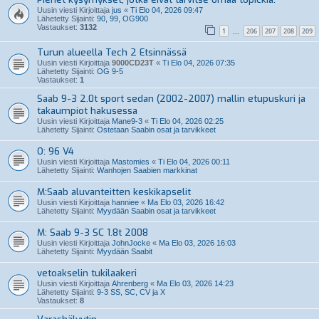
Uusin viesti Kirjoittaja
jus
«
Ti Elo 04, 2026 09:47
Lähetetty Sijainti:
90, 99, OG900
Vastaukset:
3132
1
206
207
208
209
…
Turun alueella Tech 2 Etsinnässä
Uusin viesti Kirjoittaja
9000CD23T
«
Ti Elo 04, 2026 07:35
Lähetetty Sijainti:
OG 9-5
Vastaukset:
1
Saab 9-3 2.0t sport sedan (2002-2007) mallin etupuskuri ja
takaumpiot hakusessa
Uusin viesti Kirjoittaja
Mane9-3
«
Ti Elo 04, 2026 02:25
Lähetetty Sijainti:
Ostetaan Saabin osat ja tarvikkeet
O: 96 V4
Uusin viesti Kirjoittaja
Mastomies
«
Ti Elo 04, 2026 00:11
Lähetetty Sijainti:
Wanhojen Saabien markkinat
M:Saab aluvanteitten keskikapselit
Uusin viesti Kirjoittaja
hanniee
«
Ma Elo 03, 2026 16:42
Lähetetty Sijainti:
Myydään Saabin osat ja tarvikkeet
M: Saab 9-3 SC 1.8t 2008
Uusin viesti Kirjoittaja
JohnJocke
«
Ma Elo 03, 2026 16:03
Lähetetty Sijainti:
Myydään Saabit
vetoakselin tukilaakeri
Uusin viesti Kirjoittaja
Ahrenberg
«
Ma Elo 03, 2026 14:23
Lähetetty Sijainti:
9-3 SS, SC, CV ja X
Vastaukset:
8