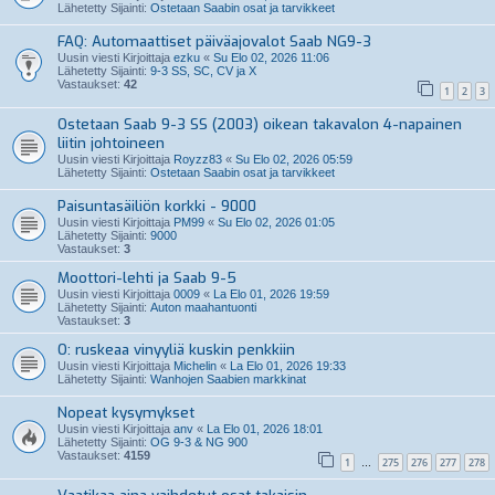
Lähetetty Sijainti:
Ostetaan Saabin osat ja tarvikkeet
FAQ: Automaattiset päiväajovalot Saab NG9-3
Uusin viesti Kirjoittaja
ezku
«
Su Elo 02, 2026 11:06
Lähetetty Sijainti:
9-3 SS, SC, CV ja X
Vastaukset:
42
1
2
3
Ostetaan Saab 9-3 SS (2003) oikean takavalon 4-napainen
liitin johtoineen
Uusin viesti Kirjoittaja
Royzz83
«
Su Elo 02, 2026 05:59
Lähetetty Sijainti:
Ostetaan Saabin osat ja tarvikkeet
Paisuntasäiliön korkki - 9000
Uusin viesti Kirjoittaja
PM99
«
Su Elo 02, 2026 01:05
Lähetetty Sijainti:
9000
Vastaukset:
3
Moottori-lehti ja Saab 9-5
Uusin viesti Kirjoittaja
0009
«
La Elo 01, 2026 19:59
Lähetetty Sijainti:
Auton maahantuonti
Vastaukset:
3
O: ruskeaa vinyyliä kuskin penkkiin
Uusin viesti Kirjoittaja
Michelin
«
La Elo 01, 2026 19:33
Lähetetty Sijainti:
Wanhojen Saabien markkinat
Nopeat kysymykset
Uusin viesti Kirjoittaja
anv
«
La Elo 01, 2026 18:01
Lähetetty Sijainti:
OG 9-3 & NG 900
Vastaukset:
4159
1
275
276
277
278
…