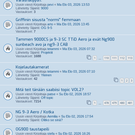
Varashälyytin.
Uusin viesti Kirjoittaja
pevi
«
Ma Elo 03, 2026 13:53
Lähetetty Sijainti:
9000
Vastaukset:
3
Griffinin sisusta "normi" femmaan
Uusin viesti Kirjoittaja
arto
«
Ma Elo 03, 2026 13:45
Lähetetty Sijainti:
OG 9-5
Vastaukset:
7
Tammen 9000CS ja 9-3 SC TTiD Aero ja exät Ng900
sunbeach avo ja ng9-3 CAB
Uusin viesti Kirjoittaja
tetammi
«
Ma Elo 03, 2026 07:32
Lähetetty Sijainti:
Projektit
Vastaukset:
1688
1
110
111
112
113
…
Kojelautakamerat
Uusin viesti Kirjoittaja
tetammi
«
Ma Elo 03, 2026 07:10
Lähetetty Sijainti:
Yleinen
Vastaukset:
42
1
2
3
Mitä teit tänään saabiisi topic VOL2?
Uusin viesti Kirjoittaja
patse
«
Su Elo 02, 2026 18:57
Lähetetty Sijainti:
Off topic
Vastaukset:
7214
1
478
479
480
481
…
NG 9-3 Aero / Kotka
Uusin viesti Kirjoittaja
Aemilia
«
Su Elo 02, 2026 17:54
Lähetetty Sijainti:
Olitko se sinä?
OG900 taustapeili
Uusin viesti Kirjoittaja
stefa
«
Su Elo 02, 2026 16:26