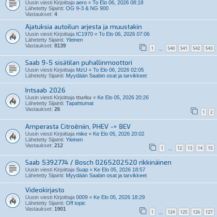
Uusin viesti Kirjoittaja
aero
«
To Elo 06, 2026 08:18
Lähetetty Sijainti:
OG 9-3 & NG 900
Vastaukset:
4
Ajatuksia autoilun arjesta ja muustakin
Uusin viesti Kirjoittaja
IC1970
«
To Elo 06, 2026 07:06
Lähetetty Sijainti:
Yleinen
Vastaukset:
8139
1
540
541
542
543
…
Saab 9-5 sisätilan puhallinmoottori
Uusin viesti Kirjoittaja
MzU
«
To Elo 06, 2026 02:05
Lähetetty Sijainti:
Myydään Saabin osat ja tarvikkeet
Intsaab 2026
Uusin viesti Kirjoittaja
tturku
«
Ke Elo 05, 2026 20:26
Lähetetty Sijainti:
Tapahtumat
Vastaukset:
26
1
2
Amperasta Citroêniin, PHEV -> BEV
Uusin viesti Kirjoittaja
mike
«
Ke Elo 05, 2026 20:02
Lähetetty Sijainti:
Yleinen
Vastaukset:
212
1
12
13
14
15
…
Saab 5392774 / Bosch 0265202520 rikkinäinen
Uusin viesti Kirjoittaja
Suap
«
Ke Elo 05, 2026 18:57
Lähetetty Sijainti:
Myydään Saabin osat ja tarvikkeet
Videokirjasto
Uusin viesti Kirjoittaja
0009
«
Ke Elo 05, 2026 18:29
Lähetetty Sijainti:
Off topic
Vastaukset:
1901
1
124
125
126
127
…