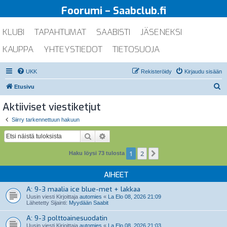
Foorumi – Saabclub.fi
KLUBI
TAPAHTUMAT
SAABISTI
JÄSENEKSI
KAUPPA
YHTEYSTIEDOT
TIETOSUOJA
UKK
Rekisteröidy
Kirjaudu sisään
E
Etusivu
t
Aktiiviset viestiketjut
s
Siirry tarkennettuun hakuun
i
Etsi
Tarkennettu haku
1
2
Seuraava
Haku löysi 73 tulosta
AIHEET
A: 9-3 maalia ice blue-met + lakkaa
Uusin viesti Kirjoittaja
automies
«
La Elo 08, 2026 21:09
Lähetetty Sijainti:
Myydään Saabit
A: 9-3 polttoainesuodatin
Uusin viesti Kirjoittaja
automies
«
La Elo 08, 2026 21:03