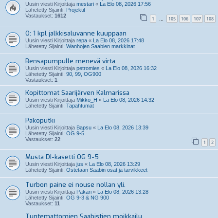
Uusin viesti Kirjoittaja
mestari
«
La Elo 08, 2026 17:56
Lähetetty Sijainti:
Projektit
Vastaukset:
1612
1
105
106
107
108
…
O: 1 kpl jalkkisaluvanne kuuppaan
Uusin viesti Kirjoittaja
repa
«
La Elo 08, 2026 17:48
Lähetetty Sijainti:
Wanhojen Saabien markkinat
Bensapumpulle menevä virta
Uusin viesti Kirjoittaja
petromies
«
La Elo 08, 2026 16:32
Lähetetty Sijainti:
90, 99, OG900
Vastaukset:
1
Kopittomat Saarijärven Kalmarissa
Uusin viesti Kirjoittaja
Mikko_H
«
La Elo 08, 2026 14:32
Lähetetty Sijainti:
Tapahtumat
Pakoputki
Uusin viesti Kirjoittaja
Bapsu
«
La Elo 08, 2026 13:39
Lähetetty Sijainti:
OG 9-5
Vastaukset:
22
1
2
Musta DI-kasetti OG 9-5
Uusin viesti Kirjoittaja
jus
«
La Elo 08, 2026 13:29
Lähetetty Sijainti:
Ostetaan Saabin osat ja tarvikkeet
Turbon paine ei nouse nollan yli.
Uusin viesti Kirjoittaja
Pakari
«
La Elo 08, 2026 13:28
Lähetetty Sijainti:
OG 9-3 & NG 900
Vastaukset:
11
Tuntemattomien Saabistien moikkailu