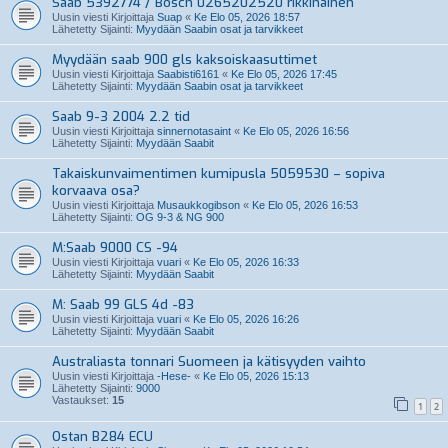
Saab 5392774 / Bosch 0265202520 rikkinäinen
Uusin viesti Kirjoittaja
Suap
«
Ke Elo 05, 2026 18:57
Lähetetty Sijainti:
Myydään Saabin osat ja tarvikkeet
Myydään saab 900 gls kaksoiskaasuttimet
Uusin viesti Kirjoittaja
Saabisti6161
«
Ke Elo 05, 2026 17:45
Lähetetty Sijainti:
Myydään Saabin osat ja tarvikkeet
Saab 9-3 2004 2.2 tid
Uusin viesti Kirjoittaja
sinnernotasaint
«
Ke Elo 05, 2026 16:56
Lähetetty Sijainti:
Myydään Saabit
Takaiskunvaimentimen kumipusla 5059530 – sopiva
korvaava osa?
Uusin viesti Kirjoittaja
Musaukkogibson
«
Ke Elo 05, 2026 16:53
Lähetetty Sijainti:
OG 9-3 & NG 900
M:Saab 9000 CS -94
Uusin viesti Kirjoittaja
vuari
«
Ke Elo 05, 2026 16:33
Lähetetty Sijainti:
Myydään Saabit
M: Saab 99 GLS 4d -83
Uusin viesti Kirjoittaja
vuari
«
Ke Elo 05, 2026 16:26
Lähetetty Sijainti:
Myydään Saabit
Australiasta tonnari Suomeen ja kätisyyden vaihto
Uusin viesti Kirjoittaja
-Hese-
«
Ke Elo 05, 2026 15:13
Lähetetty Sijainti:
9000
Vastaukset:
15
1
2
Ostan B284 ECU