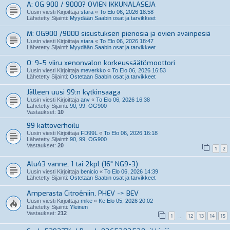
A: OG 900 / 9000? OVIEN IKKUNALASEJA
Uusin viesti Kirjoittaja
stara
«
To Elo 06, 2026 18:58
Lähetetty Sijainti:
Myydään Saabin osat ja tarvikkeet
M: OG900 /9000 sisustuksen pienosia ja ovien avainpesiä
Uusin viesti Kirjoittaja
stara
«
To Elo 06, 2026 18:47
Lähetetty Sijainti:
Myydään Saabin osat ja tarvikkeet
O: 9-5 viiru xenonvalon korkeussäätömoottori
Uusin viesti Kirjoittaja
meverkko
«
To Elo 06, 2026 16:53
Lähetetty Sijainti:
Ostetaan Saabin osat ja tarvikkeet
Jälleen uusi 99:n kytkinsaaga
Uusin viesti Kirjoittaja
anv
«
To Elo 06, 2026 16:38
Lähetetty Sijainti:
90, 99, OG900
Vastaukset:
10
99 kattoverhoilu
Uusin viesti Kirjoittaja
FD99L
«
To Elo 06, 2026 16:18
Lähetetty Sijainti:
90, 99, OG900
Vastaukset:
20
1
2
Alu43 vanne, 1 tai 2kpl (16" NG9-3)
Uusin viesti Kirjoittaja
benicio
«
To Elo 06, 2026 14:39
Lähetetty Sijainti:
Ostetaan Saabin osat ja tarvikkeet
Amperasta Citroêniin, PHEV -> BEV
Uusin viesti Kirjoittaja
mike
«
Ke Elo 05, 2026 20:02
Lähetetty Sijainti:
Yleinen
Vastaukset:
212
1
12
13
14
15
…