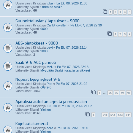
Uusin viesti Kirjoittaja
tuba
«
La Elo 08, 2026 11:53
Lähetetty Sijainti:
Olitko se sinä?
Vastaukset:
66
1
2
3
4
5
Suunnitteluviat / lapsukset - 9000
Uusin viesti Kirjoittaja
CarlShowalter
«
Pe Elo 07, 2026 22:39
Lähetetty Sijainti:
9000
Vastaukset:
48
1
2
3
4
ABS-pistokkeet - 9000
Uusin viesti Kirjoittaja
pevi
«
Pe Elo 07, 2026 22:14
Lähetetty Sijainti:
9000
Vastaukset:
3
Saab 9-5 ACC paneeli
Uusin viesti Kirjoittaja
MzU
«
Pe Elo 07, 2026 22:13
Lähetetty Sijainti:
Myydään Saabin osat ja tarvikkeet
Nopeat kysymykset 9-5
Uusin viesti Kirjoittaja
Pee
«
Pe Elo 07, 2026 21:22
Lähetetty Sijainti:
OG 9-5
Vastaukset:
1462
1
95
96
97
98
…
Ajatuksia autoilun arjesta ja muustakin
Uusin viesti Kirjoittaja
IC1970
«
Pe Elo 07, 2026 21:02
Lähetetty Sijainti:
Yleinen
Vastaukset:
8145
1
541
542
543
544
…
Kojelautakamerat
Uusin viesti Kirjoittaja
aero
«
Pe Elo 07, 2026 19:00
Lähetetty Sijainti:
Yleinen