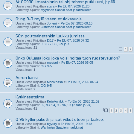
M: OG900 ilmastoinnin tai ohj tehost putki uusi, j: pää
Uusin viesti Kirjoittaja
stara
«
Pe Elo 07, 2026 11:26
Lähetetty Sijainti:
Myydään Saabin osat ja tarvikkeet
O: ng 9-3 my10 vasen etulokasuoja
Uusin viesti Kirjoittaja
Jonenii
«
Pe Elo 07, 2026 09:15
Lähetetty Sijainti:
Ostetaan Saabin osat ja tarvikkeet
SC:n polttoainetankin luukku jumissa
Uusin viesti Kirjoittaja
Di17
«
Pe Elo 07, 2026 07:32
Lähetetty Sijainti:
9-3 SS, SC, CV ja X
Vastaukset:
21
1
2
Onko Oulussa joku joka voisi hoitaa tuon ruostevaurion?
Uusin viesti Kirjoittaja
mestari
«
Pe Elo 07, 2026 05:05
Lähetetty Sijainti:
OG 9-5
Vastaukset:
1
Aeron kansi
Uusin viesti Kirjoittaja
Monikossa
«
Pe Elo 07, 2026 04:24
Lähetetty Sijainti:
OG 9-5
Vastaukset:
2
Kytkinasetelma
Uusin viesti Kirjoittaja
KeijoAnnikki
«
To Elo 06, 2026 21:02
Lähetetty Sijainti:
92, 93, 94, 95, 96, 97 (2-tahti ja V4)
Vastaukset:
61
1
2
3
4
5
O 96 kytkinpaketti ja isot vilkut eteen ja taakse.
Uusin viesti Kirjoittaja
bgyury
«
To Elo 06, 2026 19:48
Lähetetty Sijainti:
Wanhojen Saabien markkinat