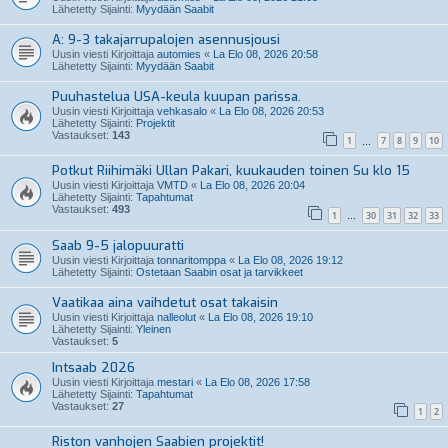
Lähetetty Sijainti:
Myydään Saabit
A: 9-3 takajarrupalojen asennusjousi
Uusin viesti Kirjoittaja
automies
«
La Elo 08, 2026 20:58
Lähetetty Sijainti:
Myydään Saabit
Puuhastelua USA-keula kuupan parissa.
Uusin viesti Kirjoittaja
vehkasalo
«
La Elo 08, 2026 20:53
Lähetetty Sijainti:
Projektit
Vastaukset:
143
1
7
8
9
10
…
Potkut Riihimäki Ullan Pakari, kuukauden toinen Su klo 15
Uusin viesti Kirjoittaja
VMTD
«
La Elo 08, 2026 20:04
Lähetetty Sijainti:
Tapahtumat
Vastaukset:
493
1
30
31
32
33
…
Saab 9-5 jalopuuratti
Uusin viesti Kirjoittaja
tonnaritomppa
«
La Elo 08, 2026 19:12
Lähetetty Sijainti:
Ostetaan Saabin osat ja tarvikkeet
Vaatikaa aina vaihdetut osat takaisin
Uusin viesti Kirjoittaja
nalleolut
«
La Elo 08, 2026 19:10
Lähetetty Sijainti:
Yleinen
Vastaukset:
5
Intsaab 2026
Uusin viesti Kirjoittaja
mestari
«
La Elo 08, 2026 17:58
Lähetetty Sijainti:
Tapahtumat
Vastaukset:
27
1
2
Riston vanhojen Saabien projektit!