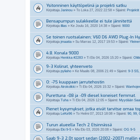
Ysitonninen käyttöpelinä ja projekti satku
Kirjoittaja
Janinou
»
To Loka 27, 2022 22:58
» Sijainti:
Projektit
Bensapumpun sulakkeelle ei tule jännitettä
Kirjoittaja
illias
»
Ke Joulu 16, 2020 14:38
» Sijainti:
9000
Se toinen ruotsalainen; V60 D6 AWD Plug-In Hy
Kirjoittaja
jmaatta
»
Su Marras 12, 2017 19:53
» Sijainti:
Yleine
4.8. Konala 9000
Kirjoittaja
Henkka #2283
»
Ti Elo 04, 2026 15:20
» Sijainti:
Olit
9-3 Kolinat, yhteenveto
Kirjoittaja
pyliaho
»
Ke Maalis 08, 2006 21:49
» Sijainti:
9-3 SS,
O: -75 kuuppaan jarrutehostin
Kirjoittaja
Airokolkki
»
Ti Elo 04, 2026 15:32
» Sijainti:
Wanhojen
Purettuna -08 ja -09 diesel koneiset femmat.
Kirjoittaja
Tuha
»
Ti Elo 04, 2026 12:05
» Sijainti:
Myydään Saabi
Pienet kysymykset, jotka eivät tarvitse omaa top
Kirjoittaja
LeKe96
»
To Helmi 07, 2013 18:08
» Sijainti:
90, 99,
Turun alueella Tech 2 Etsinnässä
Kirjoittaja
Eki 9-5
»
Ma Elo 03, 2026 20:08
» Sijainti:
OG 9-5
Saab 9-3 2.0t sport sedan (2002-2007) mallin 