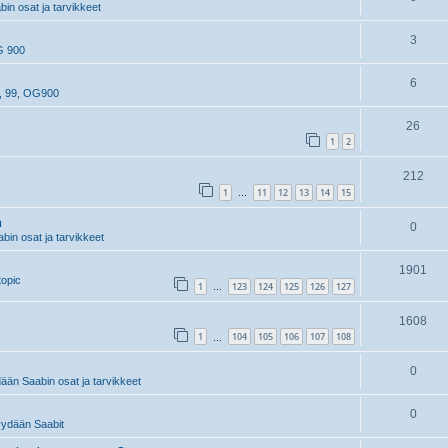
n osat ja tarvikkeet
3
G 900
6
, 99, OG900
26
1
2
212
1
11
12
13
14
15
…
n
0
in osat ja tarvikkeet
1901
topic
1
123
124
125
126
127
…
1608
1
104
105
106
107
108
…
0
än Saabin osat ja tarvikkeet
0
ydään Saabit