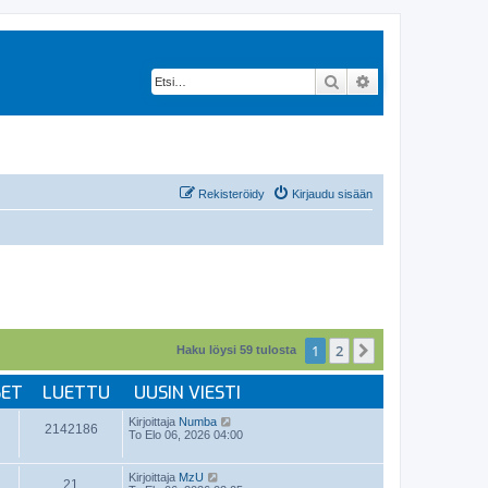
Etsi
Tarkennettu hak
Rekisteröidy
Kirjaudu sisään
1
2
Seuraava
Haku löysi 59 tulosta
SET
LUETTU
UUSIN VIESTI
Kirjoittaja
Numba
2142186
To Elo 06, 2026 04:00
Kirjoittaja
MzU
21