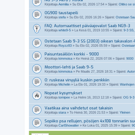
Kirjoittaja
Aemilia
»
Su Elo 02, 2026 17:54
» Sijainti:
Olitko se s
OG900 taustapeili
Kirjoittaja
stefa
»
Su Elo 02, 2026 16:26
» Sijainti:
Ostetaan Saab
FAQ: Automaattiset päiväajovalot Saab NG9-3
Kirjoittaja
white9-5
»
La Kesä 01, 2019 10:55
» Sijainti:
9-3 SS,
Ostetaan Saab 9-3 SS (2003) oikean takavalon 4
Kirjoittaja
Royzz83
»
Su Elo 02, 2026 05:59
» Sijainti:
Ostetaan
Paisuntasäiliön korkki - 9000
Kirjoittaja
kimmoisa
»
Ke Heinä 22, 2026 07:06
» Sijainti:
9000
Moottori-lehti ja Saab 9-5
Kirjoittaja
kimmoisa
»
Pe Maalis 27, 2026 18:31
» Sijainti:
Auto
O: ruskeaa vinyyliä kuskin penkkiin
Kirjoittaja
Michelin
»
La Elo 01, 2026 19:33
» Sijainti:
Wanhojen 
Nopeat kysymykset
Kirjoittaja
tomipee
»
La Helmi 16, 2013 12:18
» Sijainti:
OG 9-3
Vaatikaa aina vaihdetut osat takaisin
Kirjoittaja
stara
»
To Heinä 30, 2026 21:53
» Sijainti:
Yleinen
Sopiiko psa rellujen, pösöjen 4x108 tonnariin s
Kirjoittaja
CarlShowalter
»
Ke Loka 01, 2025 15:39
» Sijainti:
9