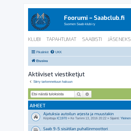
Foorumi – Saabclub.fi
Suomen Saab-klubi ry
KLUBI
TAPAHTUMAT
SAABISTI
JÄSENEKS
Pikalinkit
UKK
Etusivu
Aktiiviset viestiketjut
Siirry tarkennettuun hakuun
Etsi
Tarkennettu haku
AIHEET
Ajatuksia autoilun arjesta ja muustakin
Kirjoittaja
IC1970
»
Ke Tammi 13, 2016 20:22
» Sijainti:
Yleinen
Saab 9-5 sisätilan puhallinmoottori