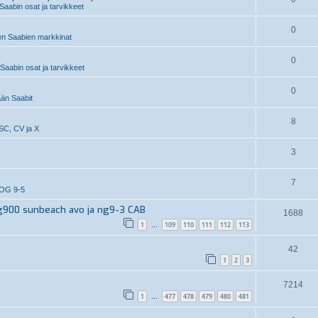
Saabin osat ja tarvikkeet
0
n Saabien markkinat
0
aabin osat ja tarvikkeet
0
än Saabit
8
SC, CV ja X
3
7
OG 9-5
g900 sunbeach avo ja ng9-3 CAB
1688
1
109
110
111
112
113
…
42
1
2
3
7214
1
477
478
479
480
481
…