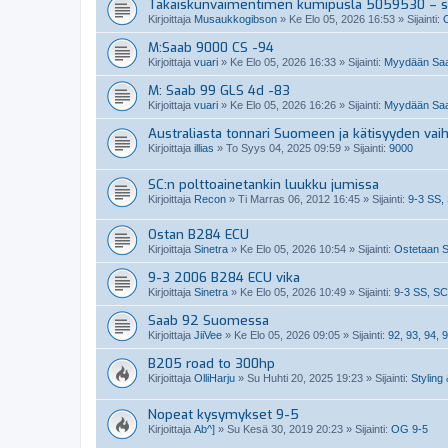
Takaiskunvaimentimen kumipusla 5059530 – so
Kirjoittaja
Musaukkogibson
»
Ke Elo 05, 2026 16:53
» Sijainti:
M:Saab 9000 CS -94
Kirjoittaja
vuari
»
Ke Elo 05, 2026 16:33
» Sijainti:
Myydään Saa
M: Saab 99 GLS 4d -83
Kirjoittaja
vuari
»
Ke Elo 05, 2026 16:26
» Sijainti:
Myydään Saa
Australiasta tonnari Suomeen ja kätisyyden vai
Kirjoittaja
illias
»
To Syys 04, 2025 09:59
» Sijainti:
9000
SC:n polttoainetankin luukku jumissa
Kirjoittaja
Recon
»
Ti Marras 06, 2012 16:45
» Sijainti:
9-3 SS,
Ostan B284 ECU
Kirjoittaja
Sinetra
»
Ke Elo 05, 2026 10:54
» Sijainti:
Ostetaan S
9-3 2006 B284 ECU vika
Kirjoittaja
Sinetra
»
Ke Elo 05, 2026 10:49
» Sijainti:
9-3 SS, SC
Saab 92 Suomessa
Kirjoittaja
JiiVee
»
Ke Elo 05, 2026 09:05
» Sijainti:
92, 93, 94, 9
B205 road to 300hp
Kirjoittaja
OlliHarju
»
Su Huhti 20, 2025 19:23
» Sijainti:
Styling 
Nopeat kysymykset 9-5
Kirjoittaja
Ab^]
»
Su Kesä 30, 2019 20:23
» Sijainti:
OG 9-5