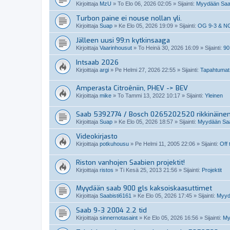
Kirjoittaja
MzU
»
To Elo 06, 2026 02:05
» Sijainti:
Myydään Saabi
Turbon paine ei nouse nollan yli.
Kirjoittaja
Suap
»
Ke Elo 05, 2026 19:09
» Sijainti:
OG 9-3 & N
Jälleen uusi 99:n kytkinsaaga
Kirjoittaja
Vaarinhousut
»
To Heinä 30, 2026 16:09
» Sijainti:
90
Intsaab 2026
Kirjoittaja
argi
»
Pe Helmi 27, 2026 22:55
» Sijainti:
Tapahtumat
Amperasta Citroêniin, PHEV -> BEV
Kirjoittaja
mike
»
To Tammi 13, 2022 10:17
» Sijainti:
Yleinen
Saab 5392774 / Bosch 0265202520 rikkinäine
Kirjoittaja
Suap
»
Ke Elo 05, 2026 18:57
» Sijainti:
Myydään Saab
Videokirjasto
Kirjoittaja
potkuhousu
»
Pe Helmi 11, 2005 22:06
» Sijainti:
Off 
Riston vanhojen Saabien projektit!
Kirjoittaja
ristos
»
Ti Kesä 25, 2013 21:56
» Sijainti:
Projektit
Myydään saab 900 gls kaksoiskaasuttimet
Kirjoittaja
Saabisti6161
»
Ke Elo 05, 2026 17:45
» Sijainti:
Myydä
Saab 9-3 2004 2.2 tid
Kirjoittaja
sinnernotasaint
»
Ke Elo 05, 2026 16:56
» Sijainti:
My