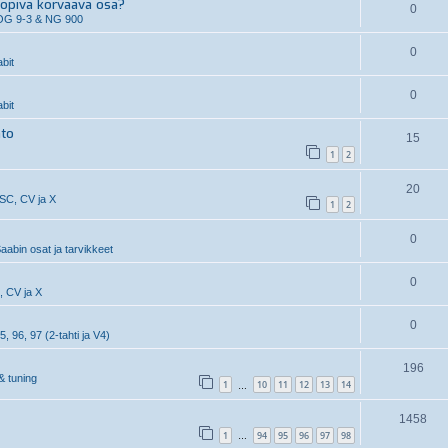
piva korvaava osa?
0
OG 9-3 & NG 900
0
bit
0
bit
hto
15
1
2
20
 SC, CV ja X
1
2
0
aabin osat ja tarvikkeet
0
, CV ja X
0
5, 96, 97 (2-tahti ja V4)
196
& tuning
1
10
11
12
13
14
…
1458
1
94
95
96
97
98
…