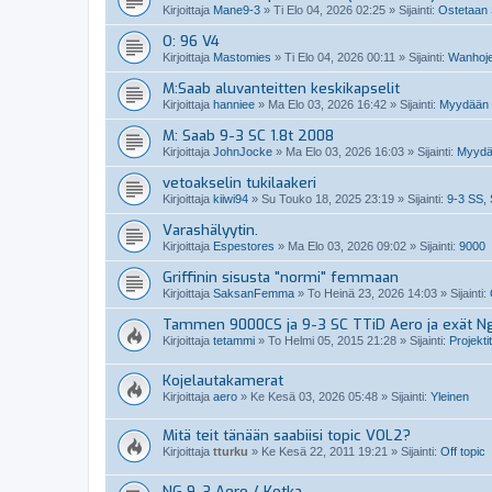
Kirjoittaja
Mane9-3
»
Ti Elo 04, 2026 02:25
» Sijainti:
Ostetaan 
O: 96 V4
Kirjoittaja
Mastomies
»
Ti Elo 04, 2026 00:11
» Sijainti:
Wanhoje
M:Saab aluvanteitten keskikapselit
Kirjoittaja
hanniee
»
Ma Elo 03, 2026 16:42
» Sijainti:
Myydään S
M: Saab 9-3 SC 1.8t 2008
Kirjoittaja
JohnJocke
»
Ma Elo 03, 2026 16:03
» Sijainti:
Myydä
vetoakselin tukilaakeri
Kirjoittaja
kiiwi94
»
Su Touko 18, 2025 23:19
» Sijainti:
9-3 SS, 
Varashälyytin.
Kirjoittaja
Espestores
»
Ma Elo 03, 2026 09:02
» Sijainti:
9000
Griffinin sisusta "normi" femmaan
Kirjoittaja
SaksanFemma
»
To Heinä 23, 2026 14:03
» Sijainti:
Tammen 9000CS ja 9-3 SC TTiD Aero ja exät N
Kirjoittaja
tetammi
»
To Helmi 05, 2015 21:28
» Sijainti:
Projektit
Kojelautakamerat
Kirjoittaja
aero
»
Ke Kesä 03, 2026 05:48
» Sijainti:
Yleinen
Mitä teit tänään saabiisi topic VOL2?
Kirjoittaja
tturku
»
Ke Kesä 22, 2011 19:21
» Sijainti:
Off topic
NG 9-3 Aero / Kotka