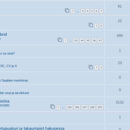
91
1
3
4
5
6
7
…
22
1
2
brid
695
n
1
43
44
45
46
47
…
1
ko se sinä?
23
 SC, CV ja X
1
2
0
 Saabien markkinat
0
n osat ja tarvikkeet
ickia.
3132
 OG900
1
205
206
207
208
209
…
1
etupuskuri ja takaumpiot hakusessa
0