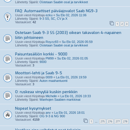
Lähetetty Sijainti:
Ostetaan Saabin osat ja tarvikkeet
FAQ: Automaattiset päiväajovalot Saab NG9-3
Uusin viesti Kirjoittaja
ezku
«
Su Elo 02, 2026 11:06
Lähetetty Sijainti:
9-3 SS, SC, CV ja X
Vastaukset:
42
1
2
3
Ostetaan Saab 9-3 SS (2003) oikean takavalon 4-napainen
liitin johtoineen
Uusin viesti Kirjoittaja
Royzz83
«
Su Elo 02, 2026 05:59
Lähetetty Sijainti:
Ostetaan Saabin osat ja tarvikkeet
Paisuntasäiliön korkki - 9000
Uusin viesti Kirjoittaja
PM99
«
Su Elo 02, 2026 01:05
Lähetetty Sijainti:
9000
Vastaukset:
3
Moottori-lehti ja Saab 9-5
Uusin viesti Kirjoittaja
0009
«
La Elo 01, 2026 19:59
Lähetetty Sijainti:
Auton maahantuonti
Vastaukset:
3
O: ruskeaa vinyyliä kuskin penkkiin
Uusin viesti Kirjoittaja
Michelin
«
La Elo 01, 2026 19:33
Lähetetty Sijainti:
Wanhojen Saabien markkinat
Nopeat kysymykset
Uusin viesti Kirjoittaja
anv
«
La Elo 01, 2026 18:01
Lähetetty Sijainti:
OG 9-3 & NG 900
Vastaukset:
4159
1
275
276
277
278
…