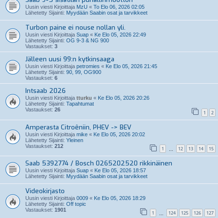
Uusin viesti Kirjoittaja
MzU
«
To Elo 06, 2026 02:05
Lähetetty Sijainti:
Myydään Saabin osat ja tarvikkeet
Turbon paine ei nouse nollan yli.
Uusin viesti Kirjoittaja
Suap
«
Ke Elo 05, 2026 22:49
Lähetetty Sijainti:
OG 9-3 & NG 900
Vastaukset:
3
Jälleen uusi 99:n kytkinsaaga
Uusin viesti Kirjoittaja
petromies
«
Ke Elo 05, 2026 21:45
Lähetetty Sijainti:
90, 99, OG900
Vastaukset:
6
Intsaab 2026
Uusin viesti Kirjoittaja
tturku
«
Ke Elo 05, 2026 20:26
Lähetetty Sijainti:
Tapahtumat
Vastaukset:
26
1
2
Amperasta Citroêniin, PHEV -> BEV
Uusin viesti Kirjoittaja
mike
«
Ke Elo 05, 2026 20:02
Lähetetty Sijainti:
Yleinen
Vastaukset:
212
1
12
13
14
15
…
Saab 5392774 / Bosch 0265202520 rikkinäinen
Uusin viesti Kirjoittaja
Suap
«
Ke Elo 05, 2026 18:57
Lähetetty Sijainti:
Myydään Saabin osat ja tarvikkeet
Videokirjasto
Uusin viesti Kirjoittaja
0009
«
Ke Elo 05, 2026 18:29
Lähetetty Sijainti:
Off topic
Vastaukset:
1901
1
124
125
126
127
…