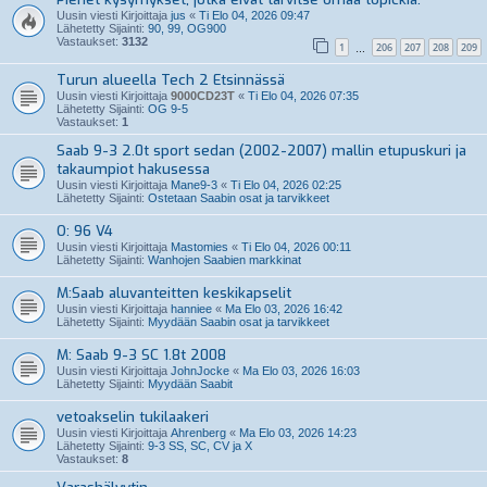
Uusin viesti Kirjoittaja
jus
«
Ti Elo 04, 2026 09:47
Lähetetty Sijainti:
90, 99, OG900
Vastaukset:
3132
1
206
207
208
209
…
Turun alueella Tech 2 Etsinnässä
Uusin viesti Kirjoittaja
9000CD23T
«
Ti Elo 04, 2026 07:35
Lähetetty Sijainti:
OG 9-5
Vastaukset:
1
Saab 9-3 2.0t sport sedan (2002-2007) mallin etupuskuri ja
takaumpiot hakusessa
Uusin viesti Kirjoittaja
Mane9-3
«
Ti Elo 04, 2026 02:25
Lähetetty Sijainti:
Ostetaan Saabin osat ja tarvikkeet
O: 96 V4
Uusin viesti Kirjoittaja
Mastomies
«
Ti Elo 04, 2026 00:11
Lähetetty Sijainti:
Wanhojen Saabien markkinat
M:Saab aluvanteitten keskikapselit
Uusin viesti Kirjoittaja
hanniee
«
Ma Elo 03, 2026 16:42
Lähetetty Sijainti:
Myydään Saabin osat ja tarvikkeet
M: Saab 9-3 SC 1.8t 2008
Uusin viesti Kirjoittaja
JohnJocke
«
Ma Elo 03, 2026 16:03
Lähetetty Sijainti:
Myydään Saabit
vetoakselin tukilaakeri
Uusin viesti Kirjoittaja
Ahrenberg
«
Ma Elo 03, 2026 14:23
Lähetetty Sijainti:
9-3 SS, SC, CV ja X
Vastaukset:
8