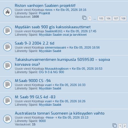
Riston vanhojen Saabien projektit!
Uusin viesti Kirjoittaja
ristos
«
Ke Elo 05, 2026 18:16
Lähetetty Sijainti:
Projektit
Vastaukset:
1608
1
105
106
107
108
…
Myydään saab 900 gls kaksoiskaasuttimet
Uusin viesti Kirjoittaja
Saabisti6161
«
Ke Elo 05, 2026 17:45
Lähetetty Sijainti:
Myydään Saabin osat ja tarvikkeet
Saab 9-3 2004 2.2 tid
Uusin viesti Kirjoittaja
sinnernotasaint
«
Ke Elo 05, 2026 16:56
Lähetetty Sijainti:
Myydään Saabit
Takaiskunvaimentimen kumipusla 5059530 – sopiva
korvaava osa?
Uusin viesti Kirjoittaja
Musaukkogibson
«
Ke Elo 05, 2026 16:53
Lähetetty Sijainti:
OG 9-3 & NG 900
M:Saab 9000 CS -94
Uusin viesti Kirjoittaja
vuari
«
Ke Elo 05, 2026 16:33
Lähetetty Sijainti:
Myydään Saabit
M: Saab 99 GLS 4d -83
Uusin viesti Kirjoittaja
vuari
«
Ke Elo 05, 2026 16:26
Lähetetty Sijainti:
Myydään Saabit
Australiasta tonnari Suomeen ja kätisyyden vaihto
Uusin viesti Kirjoittaja
-Hese-
«
Ke Elo 05, 2026 15:13
Lähetetty Sijainti:
9000
Vastaukset:
15
1
2