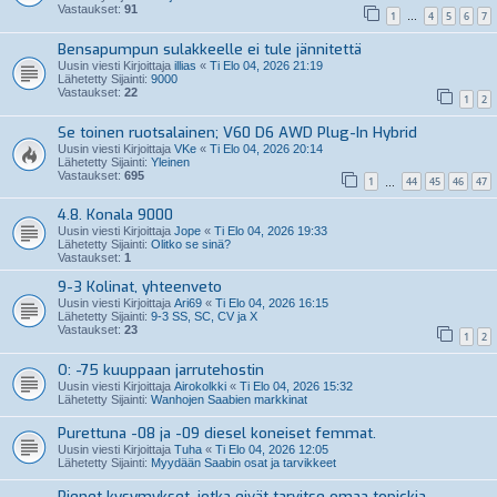
Vastaukset:
91
1
4
5
6
7
…
Bensapumpun sulakkeelle ei tule jännitettä
Uusin viesti Kirjoittaja
illias
«
Ti Elo 04, 2026 21:19
Lähetetty Sijainti:
9000
Vastaukset:
22
1
2
Se toinen ruotsalainen; V60 D6 AWD Plug-In Hybrid
Uusin viesti Kirjoittaja
VKe
«
Ti Elo 04, 2026 20:14
Lähetetty Sijainti:
Yleinen
Vastaukset:
695
1
44
45
46
47
…
4.8. Konala 9000
Uusin viesti Kirjoittaja
Jope
«
Ti Elo 04, 2026 19:33
Lähetetty Sijainti:
Olitko se sinä?
Vastaukset:
1
9-3 Kolinat, yhteenveto
Uusin viesti Kirjoittaja
Ari69
«
Ti Elo 04, 2026 16:15
Lähetetty Sijainti:
9-3 SS, SC, CV ja X
Vastaukset:
23
1
2
O: -75 kuuppaan jarrutehostin
Uusin viesti Kirjoittaja
Airokolkki
«
Ti Elo 04, 2026 15:32
Lähetetty Sijainti:
Wanhojen Saabien markkinat
Purettuna -08 ja -09 diesel koneiset femmat.
Uusin viesti Kirjoittaja
Tuha
«
Ti Elo 04, 2026 12:05
Lähetetty Sijainti:
Myydään Saabin osat ja tarvikkeet
Pienet kysymykset, jotka eivät tarvitse omaa topickia.