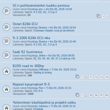
SC:n polttoainetankin luukku jumissa
Uusin viesti Kirjoittaja
anv
«
Ke Elo 05, 2026 14:04
Lähetetty Sijainti:
9-3 SS, SC, CV ja X
Vastaukset:
20
1
2
Ostan B284 ECU
Uusin viesti Kirjoittaja
Sinetra
«
Ke Elo 05, 2026 10:54
Lähetetty Sijainti:
Ostetaan Saabin osat ja tarvikkeet
9-3 2006 B284 ECU vika
Uusin viesti Kirjoittaja
Sinetra
«
Ke Elo 05, 2026 10:49
Lähetetty Sijainti:
9-3 SS, SC, CV ja X
Saab 92 Suomessa
Uusin viesti Kirjoittaja
JiiVee
«
Ke Elo 05, 2026 09:05
Lähetetty Sijainti:
92, 93, 94, 95, 96, 97 (2-tahti ja V4)
B205 road to 300hp
Uusin viesti Kirjoittaja
OlliHarju
«
Ti Elo 04, 2026 23:21
Lähetetty Sijainti:
Styling & tuning
Vastaukset:
196
1
11
12
13
14
…
Nopeat kysymykset 9-5
Uusin viesti Kirjoittaja
Pee
«
Ti Elo 04, 2026 23:15
Lähetetty Sijainti:
OG 9-5
Vastaukset:
1458
1
95
96
97
98
…
Ysitonninen käyttöpelinä ja projekti satku
Uusin viesti Kirjoittaja
Janinou
«
Ti Elo 04, 2026 22:11
Lähetetty Sijainti:
Projektit