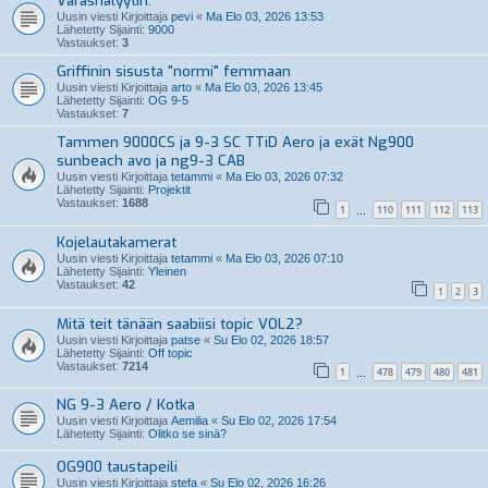
Varashälyytin.
Uusin viesti Kirjoittaja
pevi
«
Ma Elo 03, 2026 13:53
Lähetetty Sijainti:
9000
Vastaukset:
3
Griffinin sisusta "normi" femmaan
Uusin viesti Kirjoittaja
arto
«
Ma Elo 03, 2026 13:45
Lähetetty Sijainti:
OG 9-5
Vastaukset:
7
Tammen 9000CS ja 9-3 SC TTiD Aero ja exät Ng900
sunbeach avo ja ng9-3 CAB
Uusin viesti Kirjoittaja
tetammi
«
Ma Elo 03, 2026 07:32
Lähetetty Sijainti:
Projektit
Vastaukset:
1688
1
110
111
112
113
…
Kojelautakamerat
Uusin viesti Kirjoittaja
tetammi
«
Ma Elo 03, 2026 07:10
Lähetetty Sijainti:
Yleinen
Vastaukset:
42
1
2
3
Mitä teit tänään saabiisi topic VOL2?
Uusin viesti Kirjoittaja
patse
«
Su Elo 02, 2026 18:57
Lähetetty Sijainti:
Off topic
Vastaukset:
7214
1
478
479
480
481
…
NG 9-3 Aero / Kotka
Uusin viesti Kirjoittaja
Aemilia
«
Su Elo 02, 2026 17:54
Lähetetty Sijainti:
Olitko se sinä?
OG900 taustapeili
Uusin viesti Kirjoittaja
stefa
«
Su Elo 02, 2026 16:26