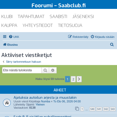
Foorumi – Saabclub.fi
KLUBI
TAPAHTUMAT
SAABISTI
JÄSENEKSI
KAUPPA
YHTEYSTIEDOT
TIETOSUOJA
UKK
Rekisteröidy
Kirjaudu sisään
E
Etusivu
t
Aktiiviset viestiketjut
s
Siirry tarkennettuun hakuun
i
Etsi
Tarkennettu haku
1
2
Seuraava
Haku löysi 59 tulosta
AIHEET
Ajatuksia autoilun arjesta ja muustakin
Uusin viesti Kirjoittaja
Numba
«
To Elo 06, 2026 04:00
Lähetetty Sijainti:
Yleinen
Vastaukset:
8138
1
540
541
542
543
…
Saab 9-5 sisätilan puhallinmoottori