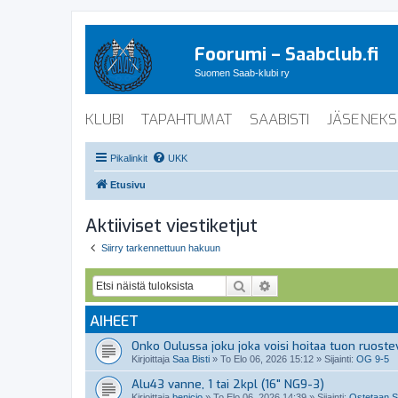
Foorumi – Saabclub.fi
Suomen Saab-klubi ry
KLUBI
TAPAHTUMAT
SAABISTI
JÄSENEKS
Pikalinkit
UKK
Etusivu
Aktiiviset viestiketjut
Siirry tarkennettuun hakuun
Etsi
Tarkennettu haku
AIHEET
Onko Oulussa joku joka voisi hoitaa tuon ruoste
Kirjoittaja
Saa Bisti
»
To Elo 06, 2026 15:12
» Sijainti:
OG 9-5
Alu43 vanne, 1 tai 2kpl (16" NG9-3)
Kirjoittaja
benicio
»
To Elo 06, 2026 14:39
» Sijainti:
Ostetaan Sa