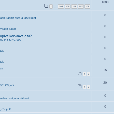
1608
1
104
105
106
107
108
…
0
än Saabin osat ja tarvikkeet
0
ydään Saabit
piva korvaava osa?
0
OG 9-3 & NG 900
0
bit
0
bit
hto
15
1
2
20
 SC, CV ja X
1
2
0
aabin osat ja tarvikkeet
0
, CV ja X