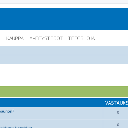
I
KAUPPA
YHTEYSTIEDOT
TIETOSUOJA
VASTAUK
vaurion?
0
0
abin osat ja tarvikkeet