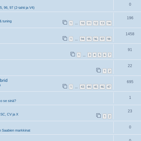
0
5, 96, 97 (2-tahti ja V4)
196
& tuning
1
10
11
12
13
14
…
1458
1
94
95
96
97
98
…
91
1
3
4
5
6
7
…
22
1
2
brid
695
n
1
43
44
45
46
47
…
1
ko se sinä?
23
 SC, CV ja X
1
2
0
 Saabien markkinat
0