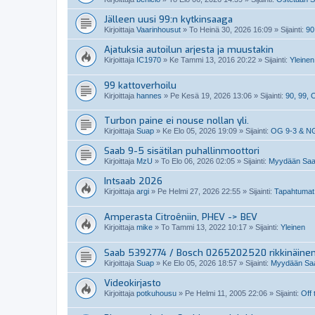
Jälleen uusi 99:n kytkinsaaga
Kirjoittaja
Vaarinhousut
»
To Heinä 30, 2026 16:09
» Sijainti:
90
Ajatuksia autoilun arjesta ja muustakin
Kirjoittaja
IC1970
»
Ke Tammi 13, 2016 20:22
» Sijainti:
Yleinen
99 kattoverhoilu
Kirjoittaja
hannes
»
Pe Kesä 19, 2026 13:06
» Sijainti:
90, 99,
Turbon paine ei nouse nollan yli.
Kirjoittaja
Suap
»
Ke Elo 05, 2026 19:09
» Sijainti:
OG 9-3 & N
Saab 9-5 sisätilan puhallinmoottori
Kirjoittaja
MzU
»
To Elo 06, 2026 02:05
» Sijainti:
Myydään Saabi
Intsaab 2026
Kirjoittaja
argi
»
Pe Helmi 27, 2026 22:55
» Sijainti:
Tapahtumat
Amperasta Citroêniin, PHEV -> BEV
Kirjoittaja
mike
»
To Tammi 13, 2022 10:17
» Sijainti:
Yleinen
Saab 5392774 / Bosch 0265202520 rikkinäine
Kirjoittaja
Suap
»
Ke Elo 05, 2026 18:57
» Sijainti:
Myydään Saab
Videokirjasto
Kirjoittaja
potkuhousu
»
Pe Helmi 11, 2005 22:06
» Sijainti:
Off 