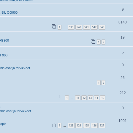
9
, 99, OG900
8140
1
539
540
541
542
543
…
19
 OG900
1
2
5
G 900
0
n osat ja tarvikkeet
26
1
2
212
1
11
12
13
14
15
…
n
0
in osat ja tarvikkeet
1901
topic
1
123
124
125
126
127
…