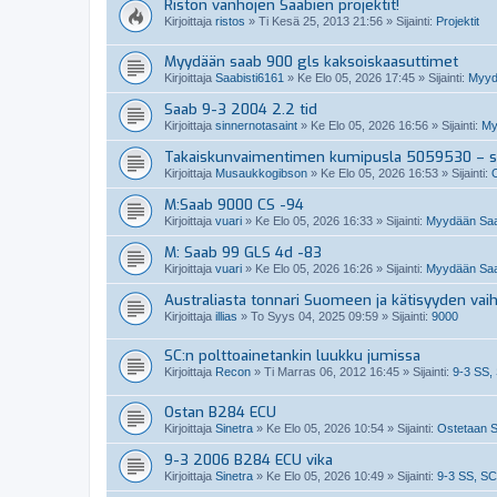
Riston vanhojen Saabien projektit!
Kirjoittaja
ristos
»
Ti Kesä 25, 2013 21:56
» Sijainti:
Projektit
Myydään saab 900 gls kaksoiskaasuttimet
Kirjoittaja
Saabisti6161
»
Ke Elo 05, 2026 17:45
» Sijainti:
Myydä
Saab 9-3 2004 2.2 tid
Kirjoittaja
sinnernotasaint
»
Ke Elo 05, 2026 16:56
» Sijainti:
My
Takaiskunvaimentimen kumipusla 5059530 – so
Kirjoittaja
Musaukkogibson
»
Ke Elo 05, 2026 16:53
» Sijainti:
M:Saab 9000 CS -94
Kirjoittaja
vuari
»
Ke Elo 05, 2026 16:33
» Sijainti:
Myydään Saa
M: Saab 99 GLS 4d -83
Kirjoittaja
vuari
»
Ke Elo 05, 2026 16:26
» Sijainti:
Myydään Saa
Australiasta tonnari Suomeen ja kätisyyden vai
Kirjoittaja
illias
»
To Syys 04, 2025 09:59
» Sijainti:
9000
SC:n polttoainetankin luukku jumissa
Kirjoittaja
Recon
»
Ti Marras 06, 2012 16:45
» Sijainti:
9-3 SS,
Ostan B284 ECU
Kirjoittaja
Sinetra
»
Ke Elo 05, 2026 10:54
» Sijainti:
Ostetaan S
9-3 2006 B284 ECU vika
Kirjoittaja
Sinetra
»
Ke Elo 05, 2026 10:49
» Sijainti:
9-3 SS, SC