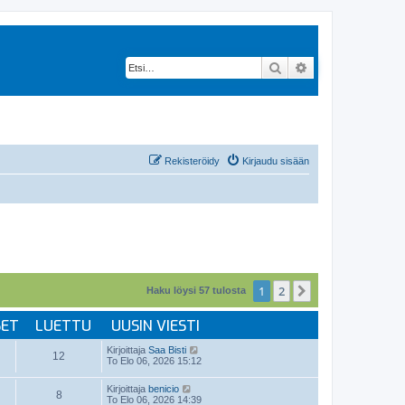
Etsi
Tarkennettu hak
Rekisteröidy
Kirjaudu sisään
1
2
Seuraava
Haku löysi 57 tulosta
SET
LUETTU
UUSIN VIESTI
Kirjoittaja
Saa Bisti
12
To Elo 06, 2026 15:12
Kirjoittaja
benicio
8
To Elo 06, 2026 14:39