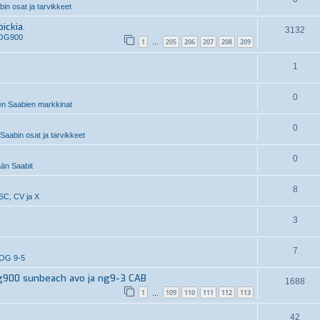
n osat ja tarvikkeet
ickia.
3132
 OG900
1
205
206
207
208
209
…
1
0
n Saabien markkinat
0
aabin osat ja tarvikkeet
0
än Saabit
8
SC, CV ja X
3
7
OG 9-5
g900 sunbeach avo ja ng9-3 CAB
1688
1
109
110
111
112
113
…
42