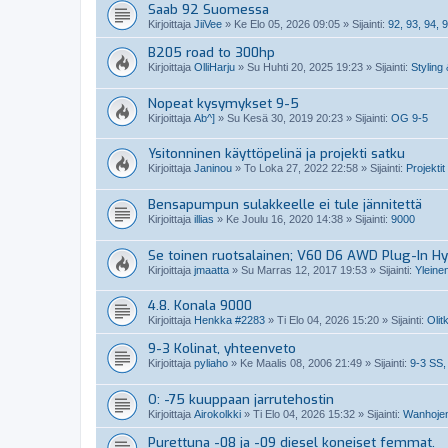
Saab 92 Suomessa
Kirjoittaja
JiiVee
»
Ke Elo 05, 2026 09:05
» Sijainti:
92, 93, 94, 9
B205 road to 300hp
Kirjoittaja
OlliHarju
»
Su Huhti 20, 2025 19:23
» Sijainti:
Styling 
Nopeat kysymykset 9-5
Kirjoittaja
Ab^]
»
Su Kesä 30, 2019 20:23
» Sijainti:
OG 9-5
Ysitonninen käyttöpelinä ja projekti satku
Kirjoittaja
Janinou
»
To Loka 27, 2022 22:58
» Sijainti:
Projektit
Bensapumpun sulakkeelle ei tule jännitettä
Kirjoittaja
illias
»
Ke Joulu 16, 2020 14:38
» Sijainti:
9000
Se toinen ruotsalainen; V60 D6 AWD Plug-In Hy
Kirjoittaja
jmaatta
»
Su Marras 12, 2017 19:53
» Sijainti:
Yleine
4.8. Konala 9000
Kirjoittaja
Henkka #2283
»
Ti Elo 04, 2026 15:20
» Sijainti:
Olit
9-3 Kolinat, yhteenveto
Kirjoittaja
pyliaho
»
Ke Maalis 08, 2006 21:49
» Sijainti:
9-3 SS,
O: -75 kuuppaan jarrutehostin
Kirjoittaja
Airokolkki
»
Ti Elo 04, 2026 15:32
» Sijainti:
Wanhojen
Purettuna -08 ja -09 diesel koneiset femmat.