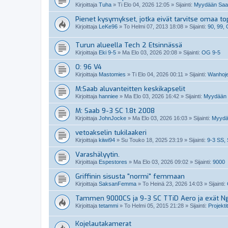
Kirjoittaja
Tuha
»
Ti Elo 04, 2026 12:05
» Sijainti:
Myydään Saabi
Pienet kysymykset, jotka eivät tarvitse omaa top
Kirjoittaja
LeKe96
»
To Helmi 07, 2013 18:08
» Sijainti:
90, 99,
Turun alueella Tech 2 Etsinnässä
Kirjoittaja
Eki 9-5
»
Ma Elo 03, 2026 20:08
» Sijainti:
OG 9-5
O: 96 V4
Kirjoittaja
Mastomies
»
Ti Elo 04, 2026 00:11
» Sijainti:
Wanhoje
M:Saab aluvanteitten keskikapselit
Kirjoittaja
hanniee
»
Ma Elo 03, 2026 16:42
» Sijainti:
Myydään S
M: Saab 9-3 SC 1.8t 2008
Kirjoittaja
JohnJocke
»
Ma Elo 03, 2026 16:03
» Sijainti:
Myydä
vetoakselin tukilaakeri
Kirjoittaja
kiiwi94
»
Su Touko 18, 2025 23:19
» Sijainti:
9-3 SS, 
Varashälyytin.
Kirjoittaja
Espestores
»
Ma Elo 03, 2026 09:02
» Sijainti:
9000
Griffinin sisusta "normi" femmaan
Kirjoittaja
SaksanFemma
»
To Heinä 23, 2026 14:03
» Sijainti:
Tammen 9000CS ja 9-3 SC TTiD Aero ja exät N
Kirjoittaja
tetammi
»
To Helmi 05, 2015 21:28
» Sijainti:
Projektit
Kojelautakamerat