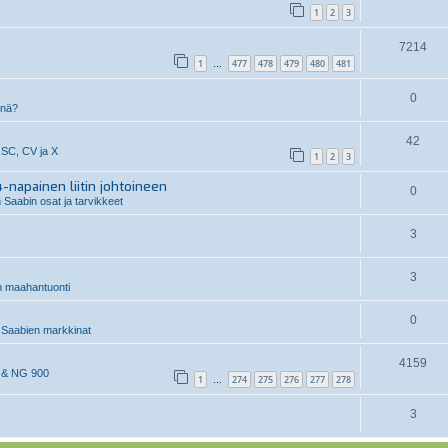
1
2
3
7214
1
477
478
479
480
481
…
0
inä?
42
 SC, CV ja X
1
2
3
-napainen liitin johtoineen
0
 Saabin osat ja tarvikkeet
3
3
n maahantuonti
0
Saabien markkinat
4159
 & NG 900
1
274
275
276
277
278
…
3