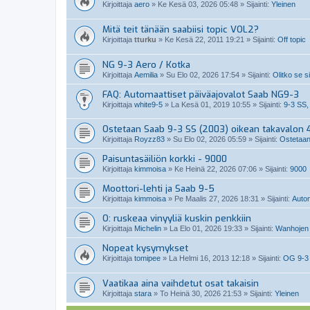
Kirjoittaja
aero
»
Ke Kesä 03, 2026 05:48
» Sijainti:
Yleinen
Mitä teit tänään saabiisi topic VOL2?
Kirjoittaja
tturku
»
Ke Kesä 22, 2011 19:21
» Sijainti:
Off topic
NG 9-3 Aero / Kotka
Kirjoittaja
Aemilia
»
Su Elo 02, 2026 17:54
» Sijainti:
Olitko se s
FAQ: Automaattiset päiväajovalot Saab NG9-3
Kirjoittaja
white9-5
»
La Kesä 01, 2019 10:55
» Sijainti:
9-3 SS,
Ostetaan Saab 9-3 SS (2003) oikean takavalon 4
Kirjoittaja
Royzz83
»
Su Elo 02, 2026 05:59
» Sijainti:
Ostetaan
Paisuntasäiliön korkki - 9000
Kirjoittaja
kimmoisa
»
Ke Heinä 22, 2026 07:06
» Sijainti:
9000
Moottori-lehti ja Saab 9-5
Kirjoittaja
kimmoisa
»
Pe Maalis 27, 2026 18:31
» Sijainti:
Auto
O: ruskeaa vinyyliä kuskin penkkiin
Kirjoittaja
Michelin
»
La Elo 01, 2026 19:33
» Sijainti:
Wanhojen 
Nopeat kysymykset
Kirjoittaja
tomipee
»
La Helmi 16, 2013 12:18
» Sijainti:
OG 9-3
Vaatikaa aina vaihdetut osat takaisin
Kirjoittaja
stara
»
To Heinä 30, 2026 21:53
» Sijainti:
Yleinen