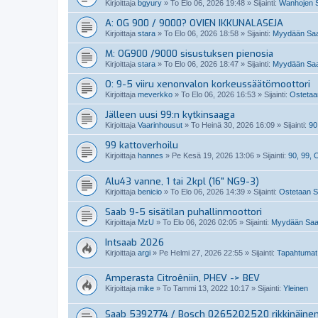
Kirjoittaja
bgyury
»
To Elo 06, 2026 19:48
» Sijainti:
Wanhojen S
A: OG 900 / 9000? OVIEN IKKUNALASEJA
Kirjoittaja
stara
»
To Elo 06, 2026 18:58
» Sijainti:
Myydään Saab
M: OG900 /9000 sisustuksen pienosia
Kirjoittaja
stara
»
To Elo 06, 2026 18:47
» Sijainti:
Myydään Saab
O: 9-5 viiru xenonvalon korkeussäätömoottori
Kirjoittaja
meverkko
»
To Elo 06, 2026 16:53
» Sijainti:
Ostetaan
Jälleen uusi 99:n kytkinsaaga
Kirjoittaja
Vaarinhousut
»
To Heinä 30, 2026 16:09
» Sijainti:
90
99 kattoverhoilu
Kirjoittaja
hannes
»
Pe Kesä 19, 2026 13:06
» Sijainti:
90, 99,
Alu43 vanne, 1 tai 2kpl (16" NG9-3)
Kirjoittaja
benicio
»
To Elo 06, 2026 14:39
» Sijainti:
Ostetaan Sa
Saab 9-5 sisätilan puhallinmoottori
Kirjoittaja
MzU
»
To Elo 06, 2026 02:05
» Sijainti:
Myydään Saabi
Intsaab 2026
Kirjoittaja
argi
»
Pe Helmi 27, 2026 22:55
» Sijainti:
Tapahtumat
Amperasta Citroêniin, PHEV -> BEV
Kirjoittaja
mike
»
To Tammi 13, 2022 10:17
» Sijainti:
Yleinen
Saab 5392774 / Bosch 0265202520 rikkinäine