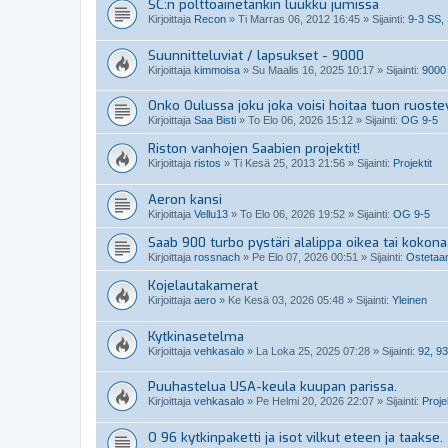
SC:n polttoainetankin luukku jumissa
Kirjoittaja
Recon
»
Ti Marras 06, 2012 16:45
» Sijainti:
9-3 SS,
Suunnitteluviat / lapsukset - 9000
Kirjoittaja
kimmoisa
»
Su Maalis 16, 2025 10:17
» Sijainti:
9000
Onko Oulussa joku joka voisi hoitaa tuon ruoste
Kirjoittaja
Saa Bisti
»
To Elo 06, 2026 15:12
» Sijainti:
OG 9-5
Riston vanhojen Saabien projektit!
Kirjoittaja
ristos
»
Ti Kesä 25, 2013 21:56
» Sijainti:
Projektit
Aeron kansi
Kirjoittaja
Vellu13
»
To Elo 06, 2026 19:52
» Sijainti:
OG 9-5
Saab 900 turbo pystäri alalippa oikea tai kokon
Kirjoittaja
rossnach
»
Pe Elo 07, 2026 00:51
» Sijainti:
Ostetaan
Kojelautakamerat
Kirjoittaja
aero
»
Ke Kesä 03, 2026 05:48
» Sijainti:
Yleinen
Kytkinasetelma
Kirjoittaja
vehkasalo
»
La Loka 25, 2025 07:28
» Sijainti:
92, 93
Puuhastelua USA-keula kuupan parissa.
Kirjoittaja
vehkasalo
»
Pe Helmi 20, 2026 22:07
» Sijainti:
Projek
O 96 kytkinpaketti ja isot vilkut eteen ja taakse.