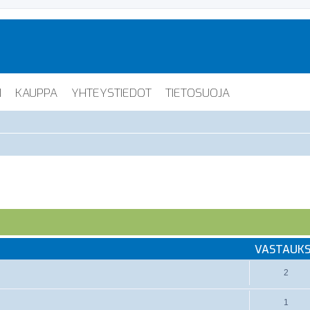
I
KAUPPA
YHTEYSTIEDOT
TIETOSUOJA
VASTAUK
2
1