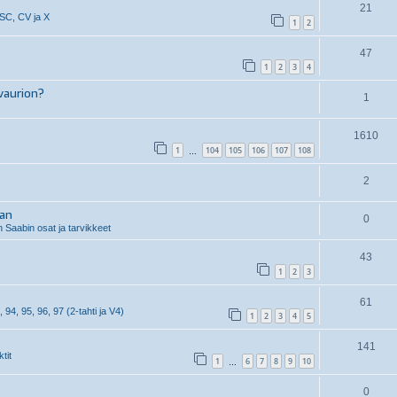
21
 SC, CV ja X
1
2
47
1
2
3
4
vaurion?
1
1610
1
104
105
106
107
108
…
2
aan
0
 Saabin osat ja tarvikkeet
43
1
2
3
61
, 94, 95, 96, 97 (2-tahti ja V4)
1
2
3
4
5
141
tit
1
6
7
8
9
10
…
0