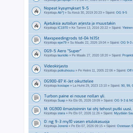
Nopeat kysymykset 9-5
Kirjoittaja
Ab^]
»
Su Kesä 30, 2019 20:23
» Sijainti:
OG 9-5
Ajatuksia autoilun arjesta ja muustakin
Kirjoittaja
IC1970
»
Ke Tammi 13, 2016 20:22
» Sijainti:
Yleinen
Maxspeedingrods td-04 hl15t
Kirjoittaja
epe79
»
Su Maalis 22, 2026 19:04
» Sijainti:
OG 9-3 
OG9-5 Aero ”Super”
Kirjoittaja
lauriolio
»
Pe Maalis 27, 2020 18:20
» Sijainti:
Projekti
Videokirjasto
Kirjoittaja
potkuhousu
»
Pe Helmi 11, 2005 22:06
» Sijainti:
Off 
OG900-87 K-Jet oikuttelee
Kirjoittaja
kostape
»
La Huhti 29, 2023 13:10
» Sijainti:
90, 99,
Turbon paine ei nouse nollan yli.
Kirjoittaja
Suap
»
Ke Elo 05, 2026 19:09
» Sijainti:
OG 9-3 & N
M: OG900 ilmastoinnin tai ohj tehost putki uusi, 
Kirjoittaja
stara
»
Pe Elo 07, 2026 11:26
» Sijainti:
Myydään Saab
O: ng 9-3 my10 vasen etulokasuoja
Kirjoittaja
Jonenii
»
Pe Elo 07, 2026 09:15
» Sijainti:
Ostetaan S