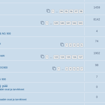
1459
1
94
95
96
97
98
…
8142
1
539
540
541
542
543
…
4
& NG 900
74
t
1
2
3
4
5
1902
topic
1
123
124
125
126
127
…
98
 OG900
1
3
4
5
6
7
…
7
G 900
j: pää
0
in osat ja tarvikkeet
0
aabin osat ja tarvikkeet