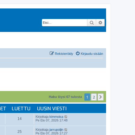
Etsi
Tarkennettu hak
Rekisteröidy
Kirjaudu sisään
1
2
Seuraava
Haku löysi 67 tulosta
SET
LUETTU
UUSIN VIESTI
Kirjoittaja
kimmoisa
14
Pe Elo 07, 2026 17:48
Kirjoittaja
jarrupoljin
25
Pe Elo 07, 2026 17:27