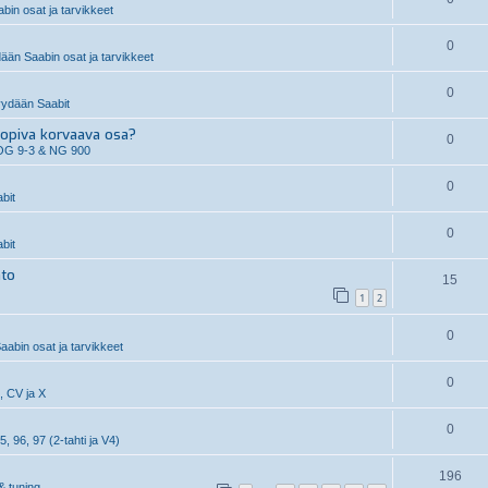
in osat ja tarvikkeet
0
än Saabin osat ja tarvikkeet
0
ydään Saabit
piva korvaava osa?
0
OG 9-3 & NG 900
0
bit
0
bit
hto
15
1
2
0
aabin osat ja tarvikkeet
0
, CV ja X
0
5, 96, 97 (2-tahti ja V4)
196
& tuning