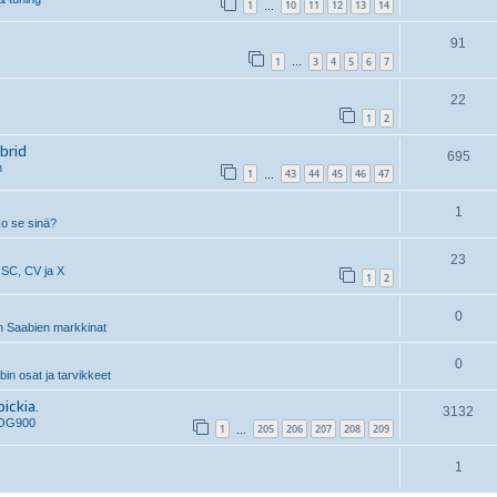
1
10
11
12
13
14
…
91
1
3
4
5
6
7
…
22
1
2
brid
695
n
1
43
44
45
46
47
…
1
ko se sinä?
23
 SC, CV ja X
1
2
0
 Saabien markkinat
0
n osat ja tarvikkeet
ickia.
3132
 OG900
1
205
206
207
208
209
…
1