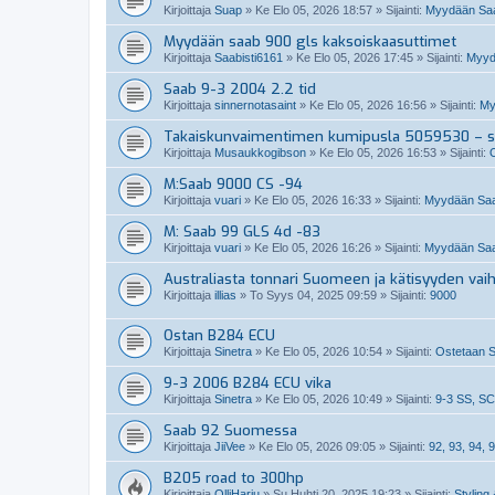
Kirjoittaja
Suap
»
Ke Elo 05, 2026 18:57
» Sijainti:
Myydään Saab
Myydään saab 900 gls kaksoiskaasuttimet
Kirjoittaja
Saabisti6161
»
Ke Elo 05, 2026 17:45
» Sijainti:
Myydä
Saab 9-3 2004 2.2 tid
Kirjoittaja
sinnernotasaint
»
Ke Elo 05, 2026 16:56
» Sijainti:
My
Takaiskunvaimentimen kumipusla 5059530 – so
Kirjoittaja
Musaukkogibson
»
Ke Elo 05, 2026 16:53
» Sijainti:
M:Saab 9000 CS -94
Kirjoittaja
vuari
»
Ke Elo 05, 2026 16:33
» Sijainti:
Myydään Saa
M: Saab 99 GLS 4d -83
Kirjoittaja
vuari
»
Ke Elo 05, 2026 16:26
» Sijainti:
Myydään Saa
Australiasta tonnari Suomeen ja kätisyyden vai
Kirjoittaja
illias
»
To Syys 04, 2025 09:59
» Sijainti:
9000
Ostan B284 ECU
Kirjoittaja
Sinetra
»
Ke Elo 05, 2026 10:54
» Sijainti:
Ostetaan S
9-3 2006 B284 ECU vika
Kirjoittaja
Sinetra
»
Ke Elo 05, 2026 10:49
» Sijainti:
9-3 SS, SC
Saab 92 Suomessa
Kirjoittaja
JiiVee
»
Ke Elo 05, 2026 09:05
» Sijainti:
92, 93, 94, 9
B205 road to 300hp
Kirjoittaja
OlliHarju
»
Su Huhti 20, 2025 19:23
» Sijainti:
Styling 