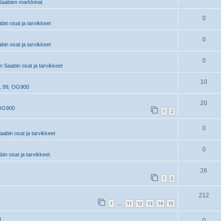
aabien markkinat
0
in osat ja tarvikkeet
0
in osat ja tarvikkeet
0
 Saabin osat ja tarvikkeet
10
, 99, OG900
20
 OG900
1
2
0
abin osat ja tarvikkeet
0
n osat ja tarvikkeet
26
1
2
212
1
11
12
13
14
15
…
n
0