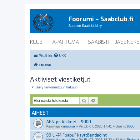
Foorumi – Saabclub.fi
Suomen Saab-klubi ry
KLUBI
TAPAHTUMAT
SAABISTI
JÄSENEKS
Pikalinkit
UKK
Etusivu
Aktiiviset viestiketjut
Siirry tarkennettuun hakuun
Etsi
Tarkennettu haku
AIHEET
ABS-pistokkeet - 9000
Kirjoittaja
kimmoisa
»
Pe Elo 07, 2026 17:41
» Sijainti:
9000
99 L -74 "papu" käyttöentisöinti
Kirjoittaja
jarrupoljin
»
Pe Elo 07, 2026 16:23
» Sijainti:
Projektit