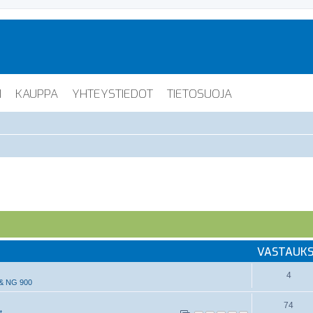
I
KAUPPA
YHTEYSTIEDOT
TIETOSUOJA
VASTAUK
4
& NG 900
74
t