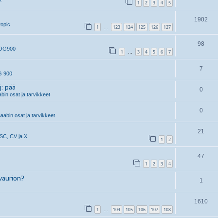
1
2
3
4
5
1902
topic
1
123
124
125
126
127
…
98
 OG900
1
3
4
5
6
7
…
7
G 900
j: pää
0
in osat ja tarvikkeet
0
aabin osat ja tarvikkeet
21
 SC, CV ja X
1
2
47
1
2
3
4
vaurion?
1
1610
1
104
105
106
107
108
…