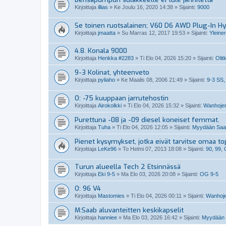
Kirjoittaja
illias
»
Ke Joulu 16, 2020 14:38
» Sijainti:
9000
Se toinen ruotsalainen; V60 D6 AWD Plug-In Hy
Kirjoittaja
jmaatta
»
Su Marras 12, 2017 19:53
» Sijainti:
Yleine
4.8. Konala 9000
Kirjoittaja
Henkka #2283
»
Ti Elo 04, 2026 15:20
» Sijainti:
Olit
9-3 Kolinat, yhteenveto
Kirjoittaja
pyliaho
»
Ke Maalis 08, 2006 21:49
» Sijainti:
9-3 SS,
O: -75 kuuppaan jarrutehostin
Kirjoittaja
Airokolkki
»
Ti Elo 04, 2026 15:32
» Sijainti:
Wanhojen
Purettuna -08 ja -09 diesel koneiset femmat.
Kirjoittaja
Tuha
»
Ti Elo 04, 2026 12:05
» Sijainti:
Myydään Saabi
Pienet kysymykset, jotka eivät tarvitse omaa top
Kirjoittaja
LeKe96
»
To Helmi 07, 2013 18:08
» Sijainti:
90, 99,
Turun alueella Tech 2 Etsinnässä
Kirjoittaja
Eki 9-5
»
Ma Elo 03, 2026 20:08
» Sijainti:
OG 9-5
O: 96 V4
Kirjoittaja
Mastomies
»
Ti Elo 04, 2026 00:11
» Sijainti:
Wanhoje
M:Saab aluvanteitten keskikapselit
Kirjoittaja
hanniee
»
Ma Elo 03, 2026 16:42
» Sijainti:
Myydään S