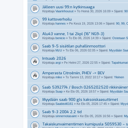
Jälleen uusi 99:n kytkinsaaga
Kirjoittaja
Vaarinhousut
»
To Heinä 30, 2026 16:09
» Sijainti:
90
99 kattoverhoilu
Kirjoittaja
hannes
»
Pe Kesä 19, 2026 13:06
» Sijainti:
90, 99,
Alu43 vanne, 1 tai 2kpl (16" NG9-3)
Kirjoittaja
benicio
»
To Elo 06, 2026 14:39
» Sijainti:
Ostetaan Sa
Saab 9-5 sisätilan puhallinmoottori
Kirjoittaja
MzU
»
To Elo 06, 2026 02:05
» Sijainti:
Myydään Saabi
Intsaab 2026
Kirjoittaja
argi
»
Pe Helmi 27, 2026 22:55
» Sijainti:
Tapahtumat
Amperasta Citroêniin, PHEV -> BEV
Kirjoittaja
mike
»
To Tammi 13, 2022 10:17
» Sijainti:
Yleinen
Saab 5392774 / Bosch 0265202520 rikkinäine
Kirjoittaja
Suap
»
Ke Elo 05, 2026 18:57
» Sijainti:
Myydään Saab
Myydään saab 900 gls kaksoiskaasuttimet
Kirjoittaja
Saabisti6161
»
Ke Elo 05, 2026 17:45
» Sijainti:
Myydä
Saab 9-3 2004 2.2 tid
Kirjoittaja
sinnernotasaint
»
Ke Elo 05, 2026 16:56
» Sijainti:
My
Takaiskunvaimentimen kumipusla 5059530 – so