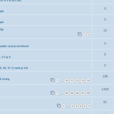
OG 9-3 & NG 900
0
bit
0
bit
hto
15
1
2
0
aabin osat ja tarvikkeet
0
, CV ja X
0
5, 96, 97 (2-tahti ja V4)
196
& tuning
1
10
11
12
13
14
…
1458
1
94
95
96
97
98
…
91
1
3
4
5
6
7
…