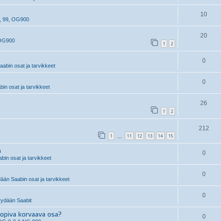
10
, 99, OG900
20
 OG900
1
2
0
abin osat ja tarvikkeet
0
n osat ja tarvikkeet
26
1
2
212
1
11
12
13
14
15
…
n
0
in osat ja tarvikkeet
0
än Saabin osat ja tarvikkeet
0
ydään Saabit
piva korvaava osa?
0