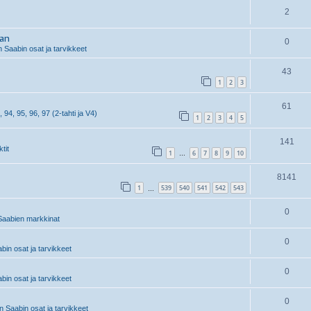
2
aan
0
 Saabin osat ja tarvikkeet
43
1
2
3
61
, 94, 95, 96, 97 (2-tahti ja V4)
1
2
3
4
5
141
tit
1
6
7
8
9
10
…
8141
1
539
540
541
542
543
…
0
aabien markkinat
0
in osat ja tarvikkeet
0
in osat ja tarvikkeet
0
 Saabin osat ja tarvikkeet