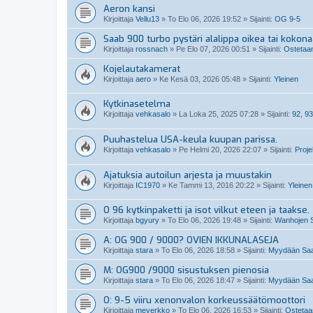
Aeron kansi
Kirjoittaja
Vellu13
»
To Elo 06, 2026 19:52
» Sijainti:
OG 9-5
Saab 900 turbo pystäri alalippa oikea tai kokon
Kirjoittaja
rossnach
»
Pe Elo 07, 2026 00:51
» Sijainti:
Ostetaan
Kojelautakamerat
Kirjoittaja
aero
»
Ke Kesä 03, 2026 05:48
» Sijainti:
Yleinen
Kytkinasetelma
Kirjoittaja
vehkasalo
»
La Loka 25, 2025 07:28
» Sijainti:
92, 93
Puuhastelua USA-keula kuupan parissa.
Kirjoittaja
vehkasalo
»
Pe Helmi 20, 2026 22:07
» Sijainti:
Projek
Ajatuksia autoilun arjesta ja muustakin
Kirjoittaja
IC1970
»
Ke Tammi 13, 2016 20:22
» Sijainti:
Yleinen
O 96 kytkinpaketti ja isot vilkut eteen ja taakse.
Kirjoittaja
bgyury
»
To Elo 06, 2026 19:48
» Sijainti:
Wanhojen S
A: OG 900 / 9000? OVIEN IKKUNALASEJA
Kirjoittaja
stara
»
To Elo 06, 2026 18:58
» Sijainti:
Myydään Saab
M: OG900 /9000 sisustuksen pienosia
Kirjoittaja
stara
»
To Elo 06, 2026 18:47
» Sijainti:
Myydään Saab
O: 9-5 viiru xenonvalon korkeussäätömoottori
Kirjoittaja
meverkko
»
To Elo 06, 2026 16:53
» Sijainti:
Ostetaan