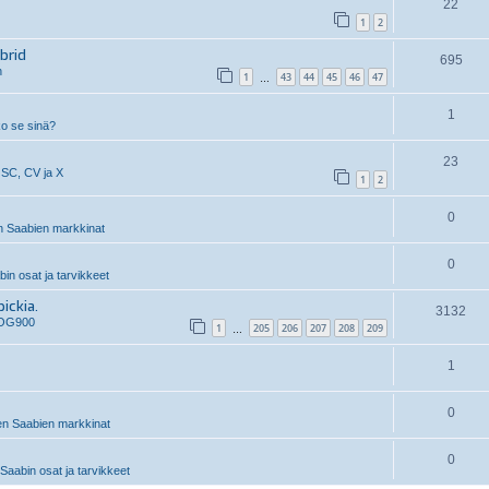
22
1
2
brid
695
n
1
43
44
45
46
47
…
1
ko se sinä?
23
 SC, CV ja X
1
2
0
 Saabien markkinat
0
n osat ja tarvikkeet
ickia.
3132
 OG900
1
205
206
207
208
209
…
1
0
n Saabien markkinat
0
aabin osat ja tarvikkeet