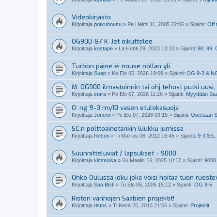
Videokirjasto
Kirjoittaja
potkuhousu
»
Pe Helmi 11, 2005 22:06
» Sijainti:
Off 
OG900-87 K-Jet oikuttelee
Kirjoittaja
kostape
»
La Huhti 29, 2023 13:10
» Sijainti:
90, 99,
Turbon paine ei nouse nollan yli.
Kirjoittaja
Suap
»
Ke Elo 05, 2026 19:09
» Sijainti:
OG 9-3 & N
M: OG900 ilmastoinnin tai ohj tehost putki uusi, 
Kirjoittaja
stara
»
Pe Elo 07, 2026 11:26
» Sijainti:
Myydään Saab
O: ng 9-3 my10 vasen etulokasuoja
Kirjoittaja
Jonenii
»
Pe Elo 07, 2026 09:15
» Sijainti:
Ostetaan S
SC:n polttoainetankin luukku jumissa
Kirjoittaja
Recon
»
Ti Marras 06, 2012 16:45
» Sijainti:
9-3 SS,
Suunnitteluviat / lapsukset - 9000
Kirjoittaja
kimmoisa
»
Su Maalis 16, 2025 10:17
» Sijainti:
9000
Onko Oulussa joku joka voisi hoitaa tuon ruoste
Kirjoittaja
Saa Bisti
»
To Elo 06, 2026 15:12
» Sijainti:
OG 9-5
Riston vanhojen Saabien projektit!
Kirjoittaja
ristos
»
Ti Kesä 25, 2013 21:56
» Sijainti:
Projektit