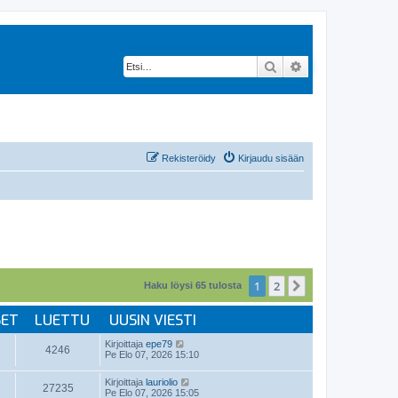
Etsi
Tarkennettu hak
Rekisteröidy
Kirjaudu sisään
1
2
Seuraava
Haku löysi 65 tulosta
SET
LUETTU
UUSIN VIESTI
Kirjoittaja
epe79
4246
Pe Elo 07, 2026 15:10
Kirjoittaja
lauriolio
27235
Pe Elo 07, 2026 15:05