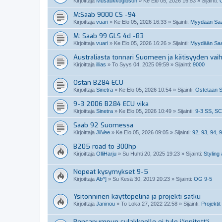
Kirjoittaja
Musaukkogibson
»
Ke Elo 05, 2026 16:53
» Sijainti:
M:Saab 9000 CS -94
Kirjoittaja
vuari
»
Ke Elo 05, 2026 16:33
» Sijainti:
Myydään Saa
M: Saab 99 GLS 4d -83
Kirjoittaja
vuari
»
Ke Elo 05, 2026 16:26
» Sijainti:
Myydään Saa
Australiasta tonnari Suomeen ja kätisyyden vai
Kirjoittaja
illias
»
To Syys 04, 2025 09:59
» Sijainti:
9000
Ostan B284 ECU
Kirjoittaja
Sinetra
»
Ke Elo 05, 2026 10:54
» Sijainti:
Ostetaan S
9-3 2006 B284 ECU vika
Kirjoittaja
Sinetra
»
Ke Elo 05, 2026 10:49
» Sijainti:
9-3 SS, SC
Saab 92 Suomessa
Kirjoittaja
JiiVee
»
Ke Elo 05, 2026 09:05
» Sijainti:
92, 93, 94, 9
B205 road to 300hp
Kirjoittaja
OlliHarju
»
Su Huhti 20, 2025 19:23
» Sijainti:
Styling 
Nopeat kysymykset 9-5
Kirjoittaja
Ab^]
»
Su Kesä 30, 2019 20:23
» Sijainti:
OG 9-5
Ysitonninen käyttöpelinä ja projekti satku
Kirjoittaja
Janinou
»
To Loka 27, 2022 22:58
» Sijainti:
Projektit
Bensapumpun sulakkeelle ei tule jännitettä