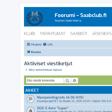
Foorumi – Saabclub.fi
Suomen Saab-klubi ry
KLUBI
TAPAHTUMAT
SAABISTI
JÄSENEKS
Pikalinkit
UKK
Etusivu
Aktiiviset viestiketjut
Siirry tarkennettuun hakuun
Etsi
Tarkennettu haku
AIHEET
Maxspeedingrods td-04 hl15t
Kirjoittaja
epe79
»
Su Maalis 22, 2026 19:04
» Sijainti:
OG 9-3 
OG9-5 Aero ”Super”
Kirjoittaja
lauriolio
»
Pe Maalis 27, 2020 18:20
» Sijainti:
Projekti