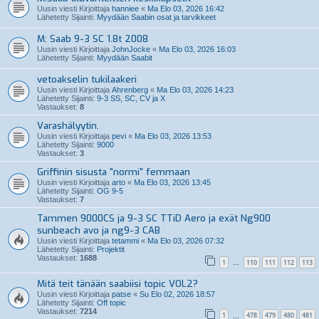
Uusin viesti Kirjoittaja
hanniee
«
Ma Elo 03, 2026 16:42
Lähetetty Sijainti:
Myydään Saabin osat ja tarvikkeet
M: Saab 9-3 SC 1.8t 2008
Uusin viesti Kirjoittaja
JohnJocke
«
Ma Elo 03, 2026 16:03
Lähetetty Sijainti:
Myydään Saabit
vetoakselin tukilaakeri
Uusin viesti Kirjoittaja
Ahrenberg
«
Ma Elo 03, 2026 14:23
Lähetetty Sijainti:
9-3 SS, SC, CV ja X
Vastaukset:
8
Varashälyytin.
Uusin viesti Kirjoittaja
pevi
«
Ma Elo 03, 2026 13:53
Lähetetty Sijainti:
9000
Vastaukset:
3
Griffinin sisusta "normi" femmaan
Uusin viesti Kirjoittaja
arto
«
Ma Elo 03, 2026 13:45
Lähetetty Sijainti:
OG 9-5
Vastaukset:
7
Tammen 9000CS ja 9-3 SC TTiD Aero ja exät Ng900
sunbeach avo ja ng9-3 CAB
Uusin viesti Kirjoittaja
tetammi
«
Ma Elo 03, 2026 07:32
Lähetetty Sijainti:
Projektit
Vastaukset:
1688
1
110
111
112
113
…
Mitä teit tänään saabiisi topic VOL2?
Uusin viesti Kirjoittaja
patse
«
Su Elo 02, 2026 18:57
Lähetetty Sijainti:
Off topic
Vastaukset:
7214
1
478
479
480
481
…