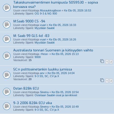
Takaiskunvaimentimen kumipusla 5059530 – sopiva
korvaava osa?
Uusin viesti Kirjoittaja
Musaukkogibson
«
Ke Elo 05, 2026 16:53
Lähetetty Sijainti:
OG 9-3 & NG 900
M:Saab 9000 CS -94
Uusin viesti Kirjoittaja
vuari
«
Ke Elo 05, 2026 16:33
Lähetetty Sijainti:
Myydään Saabit
M: Saab 99 GLS 4d -83
Uusin viesti Kirjoittaja
vuari
«
Ke Elo 05, 2026 16:26
Lähetetty Sijainti:
Myydään Saabit
Australiasta tonnari Suomeen ja kätisyyden vaihto
Uusin viesti Kirjoittaja
-Hese-
«
Ke Elo 05, 2026 15:13
Lähetetty Sijainti:
9000
Vastaukset:
15
1
2
SC:n polttoainetankin luukku jumissa
Uusin viesti Kirjoittaja
anv
«
Ke Elo 05, 2026 14:04
Lähetetty Sijainti:
9-3 SS, SC, CV ja X
Vastaukset:
20
1
2
Ostan B284 ECU
Uusin viesti Kirjoittaja
Sinetra
«
Ke Elo 05, 2026 10:54
Lähetetty Sijainti:
Ostetaan Saabin osat ja tarvikkeet
9-3 2006 B284 ECU vika
Uusin viesti Kirjoittaja
Sinetra
«
Ke Elo 05, 2026 10:49
Lähetetty Sijainti:
9-3 SS, SC, CV ja X