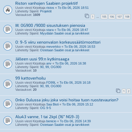
Riston vanhojen Saabien projektit!
Uusin viesti Kirjoittaja
ristos
«
To Elo 06, 2026 18:51
Lähetetty Sijainti:
Projektit
Vastaukset:
1609
1
105
106
107
108
…
M: OG900 /9000 sisustuksen pienosia
Uusin viesti Kirjoittaja
stara
«
To Elo 06, 2026 18:47
Lähetetty Sijainti:
Myydään Saabin osat ja tarvikkeet
O: 9-5 viiru xenonvalon korkeussäätömoottori
Uusin viesti Kirjoittaja
meverkko
«
To Elo 06, 2026 16:53
Lähetetty Sijainti:
Ostetaan Saabin osat ja tarvikkeet
Jälleen uusi 99:n kytkinsaaga
Uusin viesti Kirjoittaja
anv
«
To Elo 06, 2026 16:38
Lähetetty Sijainti:
90, 99, OG900
Vastaukset:
10
99 kattoverhoilu
Uusin viesti Kirjoittaja
FD99L
«
To Elo 06, 2026 16:18
Lähetetty Sijainti:
90, 99, OG900
Vastaukset:
20
1
2
Onko Oulussa joku joka voisi hoitaa tuon ruostevaurion?
Uusin viesti Kirjoittaja
Saa Bisti
«
To Elo 06, 2026 15:12
Lähetetty Sijainti:
OG 9-5
Alu43 vanne, 1 tai 2kpl (16" NG9-3)
Uusin viesti Kirjoittaja
benicio
«
To Elo 06, 2026 14:39
Lähetetty Sijainti:
Ostetaan Saabin osat ja tarvikkeet