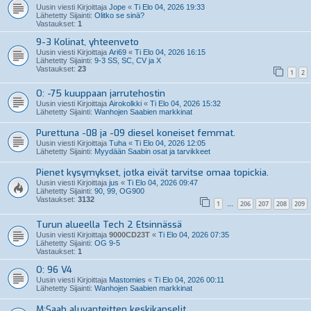
Uusin viesti Kirjoittaja
Jope
«
Ti Elo 04, 2026 19:33
Lähetetty Sijainti:
Olitko se sinä?
Vastaukset:
1
9-3 Kolinat, yhteenveto
Uusin viesti Kirjoittaja
Ari69
«
Ti Elo 04, 2026 16:15
Lähetetty Sijainti:
9-3 SS, SC, CV ja X
Vastaukset:
23
1
2
O: -75 kuuppaan jarrutehostin
Uusin viesti Kirjoittaja
Airokolkki
«
Ti Elo 04, 2026 15:32
Lähetetty Sijainti:
Wanhojen Saabien markkinat
Purettuna -08 ja -09 diesel koneiset femmat.
Uusin viesti Kirjoittaja
Tuha
«
Ti Elo 04, 2026 12:05
Lähetetty Sijainti:
Myydään Saabin osat ja tarvikkeet
Pienet kysymykset, jotka eivät tarvitse omaa topickia.
Uusin viesti Kirjoittaja
jus
«
Ti Elo 04, 2026 09:47
Lähetetty Sijainti:
90, 99, OG900
Vastaukset:
3132
1
206
207
208
209
…
Turun alueella Tech 2 Etsinnässä
Uusin viesti Kirjoittaja
9000CD23T
«
Ti Elo 04, 2026 07:35
Lähetetty Sijainti:
OG 9-5
Vastaukset:
1
O: 96 V4
Uusin viesti Kirjoittaja
Mastomies
«
Ti Elo 04, 2026 00:11
Lähetetty Sijainti:
Wanhojen Saabien markkinat
M:Saab aluvanteitten keskikapselit