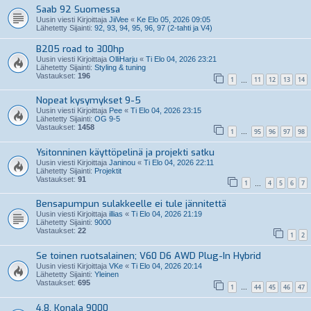
Saab 92 Suomessa
Uusin viesti Kirjoittaja
JiiVee
«
Ke Elo 05, 2026 09:05
Lähetetty Sijainti:
92, 93, 94, 95, 96, 97 (2-tahti ja V4)
B205 road to 300hp
Uusin viesti Kirjoittaja
OlliHarju
«
Ti Elo 04, 2026 23:21
Lähetetty Sijainti:
Styling & tuning
Vastaukset:
196
1
11
12
13
14
…
Nopeat kysymykset 9-5
Uusin viesti Kirjoittaja
Pee
«
Ti Elo 04, 2026 23:15
Lähetetty Sijainti:
OG 9-5
Vastaukset:
1458
1
95
96
97
98
…
Ysitonninen käyttöpelinä ja projekti satku
Uusin viesti Kirjoittaja
Janinou
«
Ti Elo 04, 2026 22:11
Lähetetty Sijainti:
Projektit
Vastaukset:
91
1
4
5
6
7
…
Bensapumpun sulakkeelle ei tule jännitettä
Uusin viesti Kirjoittaja
illias
«
Ti Elo 04, 2026 21:19
Lähetetty Sijainti:
9000
Vastaukset:
22
1
2
Se toinen ruotsalainen; V60 D6 AWD Plug-In Hybrid
Uusin viesti Kirjoittaja
VKe
«
Ti Elo 04, 2026 20:14
Lähetetty Sijainti:
Yleinen
Vastaukset:
695
1
44
45
46
47
…
4.8. Konala 9000