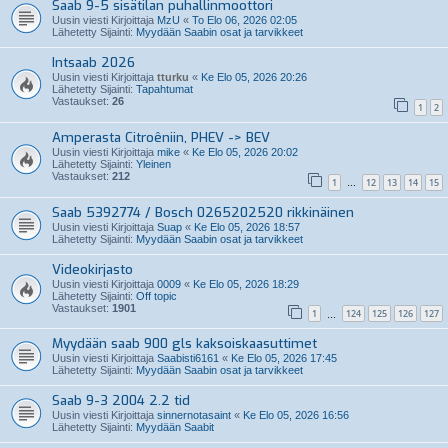
Saab 9-5 sisätilan puhallinmoottori
Uusin viesti Kirjoittaja
MzU
«
To Elo 06, 2026 02:05
Lähetetty Sijainti:
Myydään Saabin osat ja tarvikkeet
Intsaab 2026
Uusin viesti Kirjoittaja
tturku
«
Ke Elo 05, 2026 20:26
Lähetetty Sijainti:
Tapahtumat
Vastaukset:
26
1
2
Amperasta Citroêniin, PHEV -> BEV
Uusin viesti Kirjoittaja
mike
«
Ke Elo 05, 2026 20:02
Lähetetty Sijainti:
Yleinen
Vastaukset:
212
1
12
13
14
15
…
Saab 5392774 / Bosch 0265202520 rikkinäinen
Uusin viesti Kirjoittaja
Suap
«
Ke Elo 05, 2026 18:57
Lähetetty Sijainti:
Myydään Saabin osat ja tarvikkeet
Videokirjasto
Uusin viesti Kirjoittaja
0009
«
Ke Elo 05, 2026 18:29
Lähetetty Sijainti:
Off topic
Vastaukset:
1901
1
124
125
126
127
…
Myydään saab 900 gls kaksoiskaasuttimet
Uusin viesti Kirjoittaja
Saabisti6161
«
Ke Elo 05, 2026 17:45
Lähetetty Sijainti:
Myydään Saabin osat ja tarvikkeet
Saab 9-3 2004 2.2 tid
Uusin viesti Kirjoittaja
sinnernotasaint
«
Ke Elo 05, 2026 16:56
Lähetetty Sijainti:
Myydään Saabit