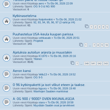
Uusin viesti Kirjoittaja
aero
«
To Elo 06, 2026 22:09
Lähetetty Sijainti:
OG 9-3 & NG 900
Vastaukset:
6
Kytkinasetelma
Uusin viesti Kirjoittaja
KeijoAnnikki
«
To Elo 06, 2026 21:02
Lähetetty Sijainti:
92, 93, 94, 95, 96, 97 (2-tahti ja V4)
Vastaukset:
61
1
2
3
4
5
Puuhastelua USA-keula kuupan parissa.
Uusin viesti Kirjoittaja
vehkasalo
«
To Elo 06, 2026 20:51
Lähetetty Sijainti:
Projektit
Vastaukset:
141
1
7
8
9
10
…
Ajatuksia autoilun arjesta ja muustakin
Uusin viesti Kirjoittaja
IC1970
«
To Elo 06, 2026 20:16
Lähetetty Sijainti:
Yleinen
Vastaukset:
8141
1
540
541
542
543
…
Aeron kansi
Uusin viesti Kirjoittaja
Vellu13
«
To Elo 06, 2026 19:52
Lähetetty Sijainti:
OG 9-5
O 96 kytkinpaketti ja isot vilkut eteen ja taakse.
Uusin viesti Kirjoittaja
bgyury
«
To Elo 06, 2026 19:48
Lähetetty Sijainti:
Wanhojen Saabien markkinat
A: OG 900 / 9000? OVIEN IKKUNALASEJA
Uusin viesti Kirjoittaja
stara
«
To Elo 06, 2026 18:58
Lähetetty Sijainti:
Myydään Saabin osat ja tarvikkeet