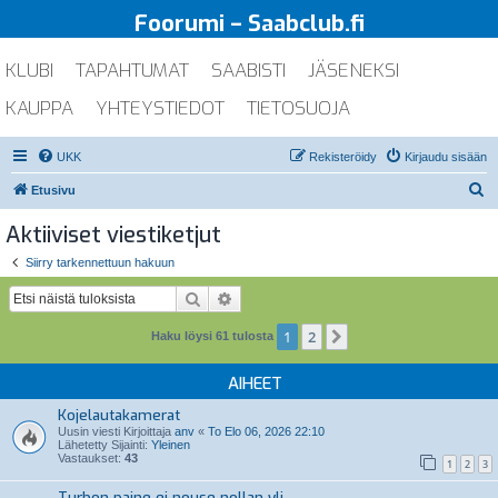
Foorumi – Saabclub.fi
KLUBI
TAPAHTUMAT
SAABISTI
JÄSENEKSI
KAUPPA
YHTEYSTIEDOT
TIETOSUOJA
UKK
Rekisteröidy
Kirjaudu sisään
E
Etusivu
t
Aktiiviset viestiketjut
s
Siirry tarkennettuun hakuun
i
Etsi
Tarkennettu haku
1
2
Seuraava
Haku löysi 61 tulosta
AIHEET
Kojelautakamerat
Uusin viesti Kirjoittaja
anv
«
To Elo 06, 2026 22:10
Lähetetty Sijainti:
Yleinen
Vastaukset:
43
1
2
3
Turbon paine ei nouse nollan yli.