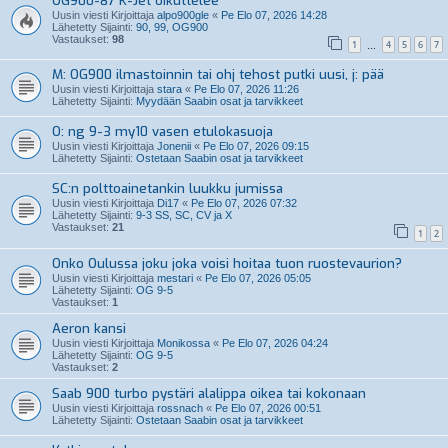
OG900-87 K-Jet oikuttelee
Uusin viesti Kirjoittaja
alpo900gle
«
Pe Elo 07, 2026 14:28
Lähetetty Sijainti:
90, 99, OG900
Vastaukset:
98
1
4
5
6
7
…
M: OG900 ilmastoinnin tai ohj tehost putki uusi, j: pää
Uusin viesti Kirjoittaja
stara
«
Pe Elo 07, 2026 11:26
Lähetetty Sijainti:
Myydään Saabin osat ja tarvikkeet
O: ng 9-3 my10 vasen etulokasuoja
Uusin viesti Kirjoittaja
Jonenii
«
Pe Elo 07, 2026 09:15
Lähetetty Sijainti:
Ostetaan Saabin osat ja tarvikkeet
SC:n polttoainetankin luukku jumissa
Uusin viesti Kirjoittaja
Di17
«
Pe Elo 07, 2026 07:32
Lähetetty Sijainti:
9-3 SS, SC, CV ja X
Vastaukset:
21
1
2
Onko Oulussa joku joka voisi hoitaa tuon ruostevaurion?
Uusin viesti Kirjoittaja
mestari
«
Pe Elo 07, 2026 05:05
Lähetetty Sijainti:
OG 9-5
Vastaukset:
1
Aeron kansi
Uusin viesti Kirjoittaja
Monikossa
«
Pe Elo 07, 2026 04:24
Lähetetty Sijainti:
OG 9-5
Vastaukset:
2
Saab 900 turbo pystäri alalippa oikea tai kokonaan
Uusin viesti Kirjoittaja
rossnach
«
Pe Elo 07, 2026 00:51
Lähetetty Sijainti:
Ostetaan Saabin osat ja tarvikkeet