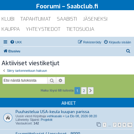
Foorumi – Saabclub.fi
KLUBI
TAPAHTUMAT
SAABISTI
JÄSENEKSI
KAUPPA
YHTEYSTIEDOT
TIETOSUOJA
UKK
Rekisteröidy
Kirjaudu sisään
E
Etusivu
t
Aktiiviset viestiketjut
s
Siirry tarkennettuun hakuun
i
Etsi
Tarkennettu haku
1
2
Seuraava
Haku löysi 68 tulosta
AIHEET
Puuhastelua USA-keula kuupan parissa.
Uusin viesti Kirjoittaja
vehkasalo
«
La Elo 08, 2026 08:20
Lähetetty Sijainti:
Projektit
Vastaukset:
142
1
7
8
9
10
…
Suunnitteluviat / lapsukset - 9000