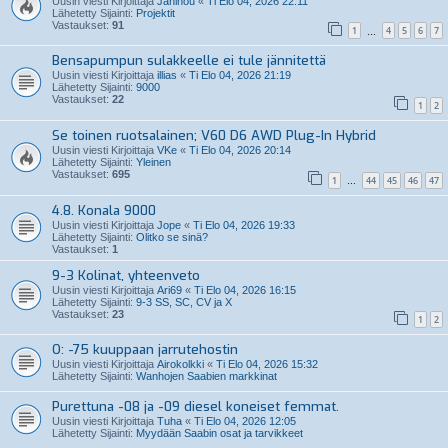
Uusin viesti Kirjoittaja
Janinou
«
Ti Elo 04, 2026 22:11
Lähetetty Sijainti:
Projektit
Vastaukset:
91
1
4
5
6
7
…
Bensapumpun sulakkeelle ei tule jännitettä
Uusin viesti Kirjoittaja
illias
«
Ti Elo 04, 2026 21:19
Lähetetty Sijainti:
9000
Vastaukset:
22
1
2
Se toinen ruotsalainen; V60 D6 AWD Plug-In Hybrid
Uusin viesti Kirjoittaja
VKe
«
Ti Elo 04, 2026 20:14
Lähetetty Sijainti:
Yleinen
Vastaukset:
695
1
44
45
46
47
…
4.8. Konala 9000
Uusin viesti Kirjoittaja
Jope
«
Ti Elo 04, 2026 19:33
Lähetetty Sijainti:
Olitko se sinä?
Vastaukset:
1
9-3 Kolinat, yhteenveto
Uusin viesti Kirjoittaja
Ari69
«
Ti Elo 04, 2026 16:15
Lähetetty Sijainti:
9-3 SS, SC, CV ja X
Vastaukset:
23
1
2
O: -75 kuuppaan jarrutehostin
Uusin viesti Kirjoittaja
Airokolkki
«
Ti Elo 04, 2026 15:32
Lähetetty Sijainti:
Wanhojen Saabien markkinat
Purettuna -08 ja -09 diesel koneiset femmat.
Uusin viesti Kirjoittaja
Tuha
«
Ti Elo 04, 2026 12:05
Lähetetty Sijainti:
Myydään Saabin osat ja tarvikkeet