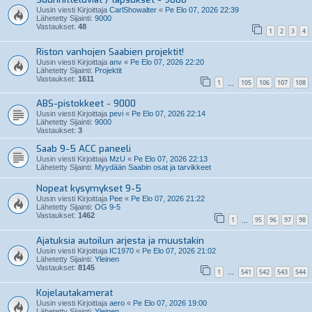
Uusin viesti Kirjoittaja
CarlShowalter
«
Pe Elo 07, 2026 22:39
Lähetetty Sijainti:
9000
Vastaukset:
48
1
2
3
4
Riston vanhojen Saabien projektit!
Uusin viesti Kirjoittaja
anv
«
Pe Elo 07, 2026 22:20
Lähetetty Sijainti:
Projektit
Vastaukset:
1611
1
105
106
107
108
…
ABS-pistokkeet - 9000
Uusin viesti Kirjoittaja
pevi
«
Pe Elo 07, 2026 22:14
Lähetetty Sijainti:
9000
Vastaukset:
3
Saab 9-5 ACC paneeli
Uusin viesti Kirjoittaja
MzU
«
Pe Elo 07, 2026 22:13
Lähetetty Sijainti:
Myydään Saabin osat ja tarvikkeet
Nopeat kysymykset 9-5
Uusin viesti Kirjoittaja
Pee
«
Pe Elo 07, 2026 21:22
Lähetetty Sijainti:
OG 9-5
Vastaukset:
1462
1
95
96
97
98
…
Ajatuksia autoilun arjesta ja muustakin
Uusin viesti Kirjoittaja
IC1970
«
Pe Elo 07, 2026 21:02
Lähetetty Sijainti:
Yleinen
Vastaukset:
8145
1
541
542
543
544
…
Kojelautakamerat
Uusin viesti Kirjoittaja
aero
«
Pe Elo 07, 2026 19:00
Lähetetty Sijainti:
Yleinen