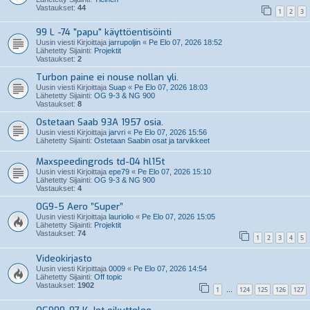
Vastaukset:
44
1
2
3
99 L -74 "papu" käyttöentisöinti
Uusin viesti Kirjoittaja
jarrupoljin
«
Pe Elo 07, 2026 18:52
Lähetetty Sijainti:
Projektit
Vastaukset:
2
Turbon paine ei nouse nollan yli.
Uusin viesti Kirjoittaja
Suap
«
Pe Elo 07, 2026 18:03
Lähetetty Sijainti:
OG 9-3 & NG 900
Vastaukset:
8
Ostetaan Saab 93A 1957 osia.
Uusin viesti Kirjoittaja
jarvri
«
Pe Elo 07, 2026 15:56
Lähetetty Sijainti:
Ostetaan Saabin osat ja tarvikkeet
Maxspeedingrods td-04 hl15t
Uusin viesti Kirjoittaja
epe79
«
Pe Elo 07, 2026 15:10
Lähetetty Sijainti:
OG 9-3 & NG 900
Vastaukset:
4
OG9-5 Aero ”Super”
Uusin viesti Kirjoittaja
lauriolio
«
Pe Elo 07, 2026 15:05
Lähetetty Sijainti:
Projektit
Vastaukset:
74
1
2
3
4
5
Videokirjasto
Uusin viesti Kirjoittaja
0009
«
Pe Elo 07, 2026 14:54
Lähetetty Sijainti:
Off topic
Vastaukset:
1902
1
124
125
126
127
…