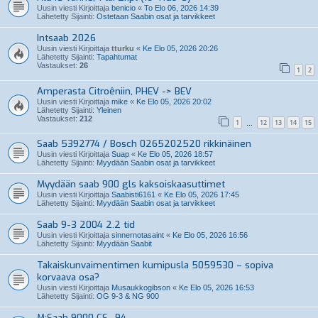
Uusin viesti Kirjoittaja
benicio
«
To Elo 06, 2026 14:39
Lähetetty Sijainti:
Ostetaan Saabin osat ja tarvikkeet
Intsaab 2026
Uusin viesti Kirjoittaja
tturku
«
Ke Elo 05, 2026 20:26
Lähetetty Sijainti:
Tapahtumat
Vastaukset:
26
1
2
Amperasta Citroêniin, PHEV -> BEV
Uusin viesti Kirjoittaja
mike
«
Ke Elo 05, 2026 20:02
Lähetetty Sijainti:
Yleinen
Vastaukset:
212
1
12
13
14
15
…
Saab 5392774 / Bosch 0265202520 rikkinäinen
Uusin viesti Kirjoittaja
Suap
«
Ke Elo 05, 2026 18:57
Lähetetty Sijainti:
Myydään Saabin osat ja tarvikkeet
Myydään saab 900 gls kaksoiskaasuttimet
Uusin viesti Kirjoittaja
Saabisti6161
«
Ke Elo 05, 2026 17:45
Lähetetty Sijainti:
Myydään Saabin osat ja tarvikkeet
Saab 9-3 2004 2.2 tid
Uusin viesti Kirjoittaja
sinnernotasaint
«
Ke Elo 05, 2026 16:56
Lähetetty Sijainti:
Myydään Saabit
Takaiskunvaimentimen kumipusla 5059530 – sopiva
korvaava osa?
Uusin viesti Kirjoittaja
Musaukkogibson
«
Ke Elo 05, 2026 16:53
Lähetetty Sijainti:
OG 9-3 & NG 900
M:Saab 9000 CS -94