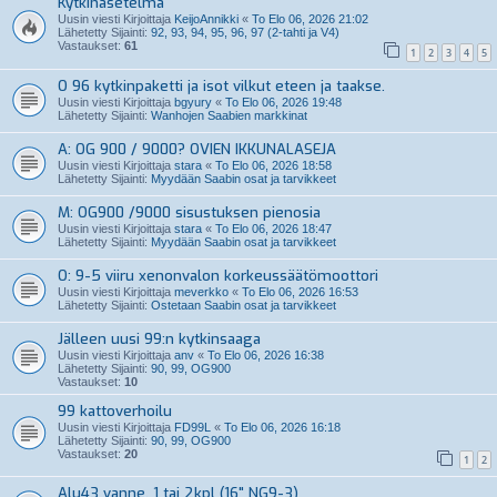
Kytkinasetelma
Uusin viesti Kirjoittaja
KeijoAnnikki
«
To Elo 06, 2026 21:02
Lähetetty Sijainti:
92, 93, 94, 95, 96, 97 (2-tahti ja V4)
Vastaukset:
61
1
2
3
4
5
O 96 kytkinpaketti ja isot vilkut eteen ja taakse.
Uusin viesti Kirjoittaja
bgyury
«
To Elo 06, 2026 19:48
Lähetetty Sijainti:
Wanhojen Saabien markkinat
A: OG 900 / 9000? OVIEN IKKUNALASEJA
Uusin viesti Kirjoittaja
stara
«
To Elo 06, 2026 18:58
Lähetetty Sijainti:
Myydään Saabin osat ja tarvikkeet
M: OG900 /9000 sisustuksen pienosia
Uusin viesti Kirjoittaja
stara
«
To Elo 06, 2026 18:47
Lähetetty Sijainti:
Myydään Saabin osat ja tarvikkeet
O: 9-5 viiru xenonvalon korkeussäätömoottori
Uusin viesti Kirjoittaja
meverkko
«
To Elo 06, 2026 16:53
Lähetetty Sijainti:
Ostetaan Saabin osat ja tarvikkeet
Jälleen uusi 99:n kytkinsaaga
Uusin viesti Kirjoittaja
anv
«
To Elo 06, 2026 16:38
Lähetetty Sijainti:
90, 99, OG900
Vastaukset:
10
99 kattoverhoilu
Uusin viesti Kirjoittaja
FD99L
«
To Elo 06, 2026 16:18
Lähetetty Sijainti:
90, 99, OG900
Vastaukset:
20
1
2
Alu43 vanne, 1 tai 2kpl (16" NG9-3)