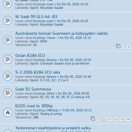
Uusin viesti Kirjoittaja
vuari
«
Ke Elo 05, 2026 16:33
Lähetetty Sijainti:
Myydään Saabit
M: Saab 99 GLS 4d -83
Uusin viesti Kirjoittaja
vuari
«
Ke Elo 05, 2026 16:26
Lähetetty Sijainti:
Myydään Saabit
Australiasta tonnari Suomeen ja kätisyyden vaihto
Uusin viesti Kirjoittaja
-Hese-
«
Ke Elo 05, 2026 15:13
Lähetetty Sijainti:
9000
Vastaukset:
15
1
2
Ostan B284 ECU
Uusin viesti Kirjoittaja
Sinetra
«
Ke Elo 05, 2026 10:54
Lähetetty Sijainti:
Ostetaan Saabin osat ja tarvikkeet
9-3 2006 B284 ECU vika
Uusin viesti Kirjoittaja
Sinetra
«
Ke Elo 05, 2026 10:49
Lähetetty Sijainti:
9-3 SS, SC, CV ja X
Saab 92 Suomessa
Uusin viesti Kirjoittaja
JiiVee
«
Ke Elo 05, 2026 09:05
Lähetetty Sijainti:
92, 93, 94, 95, 96, 97 (2-tahti ja V4)
B205 road to 300hp
Uusin viesti Kirjoittaja
OlliHarju
«
Ti Elo 04, 2026 23:21
Lähetetty Sijainti:
Styling & tuning
Vastaukset:
196
1
11
12
13
14
…
Ysitonninen käyttöpelinä ja projekti satku