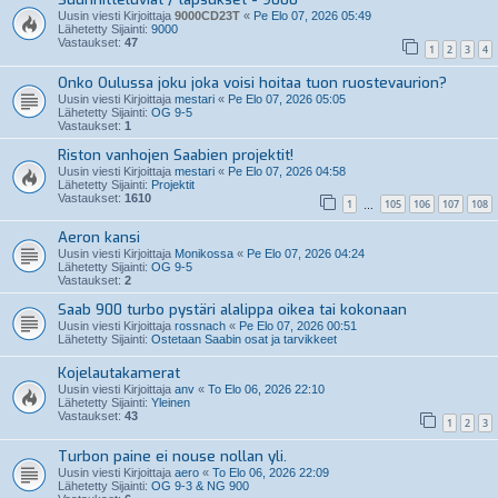
Uusin viesti Kirjoittaja
9000CD23T
«
Pe Elo 07, 2026 05:49
Lähetetty Sijainti:
9000
Vastaukset:
47
1
2
3
4
Onko Oulussa joku joka voisi hoitaa tuon ruostevaurion?
Uusin viesti Kirjoittaja
mestari
«
Pe Elo 07, 2026 05:05
Lähetetty Sijainti:
OG 9-5
Vastaukset:
1
Riston vanhojen Saabien projektit!
Uusin viesti Kirjoittaja
mestari
«
Pe Elo 07, 2026 04:58
Lähetetty Sijainti:
Projektit
Vastaukset:
1610
1
105
106
107
108
…
Aeron kansi
Uusin viesti Kirjoittaja
Monikossa
«
Pe Elo 07, 2026 04:24
Lähetetty Sijainti:
OG 9-5
Vastaukset:
2
Saab 900 turbo pystäri alalippa oikea tai kokonaan
Uusin viesti Kirjoittaja
rossnach
«
Pe Elo 07, 2026 00:51
Lähetetty Sijainti:
Ostetaan Saabin osat ja tarvikkeet
Kojelautakamerat
Uusin viesti Kirjoittaja
anv
«
To Elo 06, 2026 22:10
Lähetetty Sijainti:
Yleinen
Vastaukset:
43
1
2
3
Turbon paine ei nouse nollan yli.
Uusin viesti Kirjoittaja
aero
«
To Elo 06, 2026 22:09
Lähetetty Sijainti:
OG 9-3 & NG 900