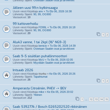
Lähetetty Sijainti:
Ostetaan Saabin osat ja tarvikkeet
Jälleen uusi 99:n kytkinsaaga
Uusin viesti Kirjoittaja
anv
«
To Elo 06, 2026 16:38
Lähetetty Sijainti:
90, 99, OG900
Vastaukset:
10
99 kattoverhoilu
Uusin viesti Kirjoittaja
FD99L
«
To Elo 06, 2026 16:18
Lähetetty Sijainti:
90, 99, OG900
Vastaukset:
20
1
2
Alu43 vanne, 1 tai 2kpl (16" NG9-3)
Uusin viesti Kirjoittaja
benicio
«
To Elo 06, 2026 14:39
Lähetetty Sijainti:
Ostetaan Saabin osat ja tarvikkeet
Saab 9-5 sisätilan puhallinmoottori
Uusin viesti Kirjoittaja
MzU
«
To Elo 06, 2026 02:05
Lähetetty Sijainti:
Myydään Saabin osat ja tarvikkeet
Intsaab 2026
Uusin viesti Kirjoittaja
tturku
«
Ke Elo 05, 2026 20:26
Lähetetty Sijainti:
Tapahtumat
Vastaukset:
26
1
2
Amperasta Citroêniin, PHEV -> BEV
Uusin viesti Kirjoittaja
mike
«
Ke Elo 05, 2026 20:02
Lähetetty Sijainti:
Yleinen
Vastaukset:
212
1
12
13
14
15
…
Saab 5392774 / Bosch 0265202520 rikkinäinen