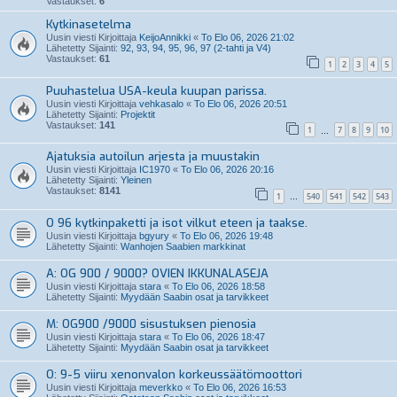
Vastaukset:
6
Kytkinasetelma
Uusin viesti Kirjoittaja
KeijoAnnikki
«
To Elo 06, 2026 21:02
Lähetetty Sijainti:
92, 93, 94, 95, 96, 97 (2-tahti ja V4)
Vastaukset:
61
1
2
3
4
5
Puuhastelua USA-keula kuupan parissa.
Uusin viesti Kirjoittaja
vehkasalo
«
To Elo 06, 2026 20:51
Lähetetty Sijainti:
Projektit
Vastaukset:
141
1
7
8
9
10
…
Ajatuksia autoilun arjesta ja muustakin
Uusin viesti Kirjoittaja
IC1970
«
To Elo 06, 2026 20:16
Lähetetty Sijainti:
Yleinen
Vastaukset:
8141
1
540
541
542
543
…
O 96 kytkinpaketti ja isot vilkut eteen ja taakse.
Uusin viesti Kirjoittaja
bgyury
«
To Elo 06, 2026 19:48
Lähetetty Sijainti:
Wanhojen Saabien markkinat
A: OG 900 / 9000? OVIEN IKKUNALASEJA
Uusin viesti Kirjoittaja
stara
«
To Elo 06, 2026 18:58
Lähetetty Sijainti:
Myydään Saabin osat ja tarvikkeet
M: OG900 /9000 sisustuksen pienosia
Uusin viesti Kirjoittaja
stara
«
To Elo 06, 2026 18:47
Lähetetty Sijainti:
Myydään Saabin osat ja tarvikkeet
O: 9-5 viiru xenonvalon korkeussäätömoottori
Uusin viesti Kirjoittaja
meverkko
«
To Elo 06, 2026 16:53