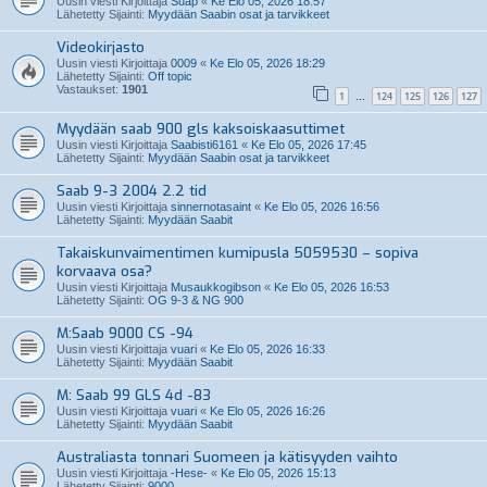
Uusin viesti Kirjoittaja
Suap
«
Ke Elo 05, 2026 18:57
Lähetetty Sijainti:
Myydään Saabin osat ja tarvikkeet
Videokirjasto
Uusin viesti Kirjoittaja
0009
«
Ke Elo 05, 2026 18:29
Lähetetty Sijainti:
Off topic
Vastaukset:
1901
1
124
125
126
127
…
Myydään saab 900 gls kaksoiskaasuttimet
Uusin viesti Kirjoittaja
Saabisti6161
«
Ke Elo 05, 2026 17:45
Lähetetty Sijainti:
Myydään Saabin osat ja tarvikkeet
Saab 9-3 2004 2.2 tid
Uusin viesti Kirjoittaja
sinnernotasaint
«
Ke Elo 05, 2026 16:56
Lähetetty Sijainti:
Myydään Saabit
Takaiskunvaimentimen kumipusla 5059530 – sopiva
korvaava osa?
Uusin viesti Kirjoittaja
Musaukkogibson
«
Ke Elo 05, 2026 16:53
Lähetetty Sijainti:
OG 9-3 & NG 900
M:Saab 9000 CS -94
Uusin viesti Kirjoittaja
vuari
«
Ke Elo 05, 2026 16:33
Lähetetty Sijainti:
Myydään Saabit
M: Saab 99 GLS 4d -83
Uusin viesti Kirjoittaja
vuari
«
Ke Elo 05, 2026 16:26
Lähetetty Sijainti:
Myydään Saabit
Australiasta tonnari Suomeen ja kätisyyden vaihto
Uusin viesti Kirjoittaja
-Hese-
«
Ke Elo 05, 2026 15:13
Lähetetty Sijainti:
9000