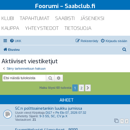
Foorumi – Saabclub.fi
KLUBI
TAPAHTUMAT
SAABISTI
JÄSENEKSI
KAUPPA
YHTEYSTIEDOT
TIETOSUOJA
UKK
Rekisteröidy
Kirjaudu sisään
E
Etusivu
t
Aktiiviset viestiketjut
s
Siirry tarkennettuun hakuun
i
Etsi
Tarkennettu haku
1
2
Seuraava
Haku löysi 60 tulosta
AIHEET
SC:n polttoainetankin luukku jumissa
Uusin viesti Kirjoittaja
Di17
«
Pe Elo 07, 2026 07:32
Lähetetty Sijainti:
9-3 SS, SC, CV ja X
Vastaukset:
21
1
2
Suunnitteluviat / lapsukset - 9000