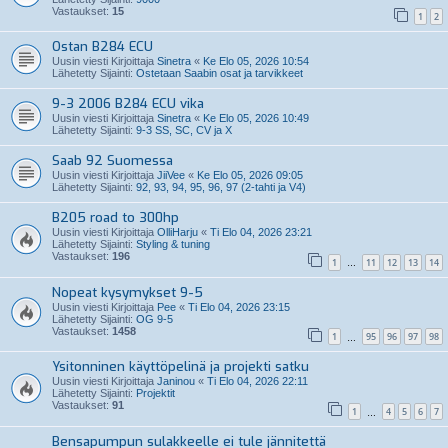
Vastaukset:
15
1
2
Ostan B284 ECU
Uusin viesti Kirjoittaja
Sinetra
«
Ke Elo 05, 2026 10:54
Lähetetty Sijainti:
Ostetaan Saabin osat ja tarvikkeet
9-3 2006 B284 ECU vika
Uusin viesti Kirjoittaja
Sinetra
«
Ke Elo 05, 2026 10:49
Lähetetty Sijainti:
9-3 SS, SC, CV ja X
Saab 92 Suomessa
Uusin viesti Kirjoittaja
JiiVee
«
Ke Elo 05, 2026 09:05
Lähetetty Sijainti:
92, 93, 94, 95, 96, 97 (2-tahti ja V4)
B205 road to 300hp
Uusin viesti Kirjoittaja
OlliHarju
«
Ti Elo 04, 2026 23:21
Lähetetty Sijainti:
Styling & tuning
Vastaukset:
196
1
11
12
13
14
…
Nopeat kysymykset 9-5
Uusin viesti Kirjoittaja
Pee
«
Ti Elo 04, 2026 23:15
Lähetetty Sijainti:
OG 9-5
Vastaukset:
1458
1
95
96
97
98
…
Ysitonninen käyttöpelinä ja projekti satku
Uusin viesti Kirjoittaja
Janinou
«
Ti Elo 04, 2026 22:11
Lähetetty Sijainti:
Projektit
Vastaukset:
91
1
4
5
6
7
…
Bensapumpun sulakkeelle ei tule jännitettä