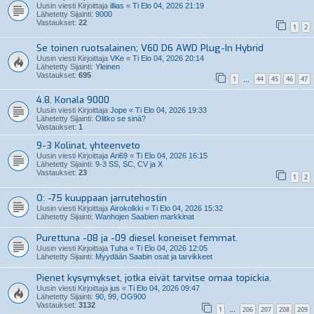
Uusin viesti Kirjoittaja
illias
«
Ti Elo 04, 2026 21:19
Lähetetty Sijainti:
9000
Vastaukset:
22
1
2
Se toinen ruotsalainen; V60 D6 AWD Plug-In Hybrid
Uusin viesti Kirjoittaja
VKe
«
Ti Elo 04, 2026 20:14
Lähetetty Sijainti:
Yleinen
Vastaukset:
695
1
44
45
46
47
…
4.8. Konala 9000
Uusin viesti Kirjoittaja
Jope
«
Ti Elo 04, 2026 19:33
Lähetetty Sijainti:
Olitko se sinä?
Vastaukset:
1
9-3 Kolinat, yhteenveto
Uusin viesti Kirjoittaja
Ari69
«
Ti Elo 04, 2026 16:15
Lähetetty Sijainti:
9-3 SS, SC, CV ja X
Vastaukset:
23
1
2
O: -75 kuuppaan jarrutehostin
Uusin viesti Kirjoittaja
Airokolkki
«
Ti Elo 04, 2026 15:32
Lähetetty Sijainti:
Wanhojen Saabien markkinat
Purettuna -08 ja -09 diesel koneiset femmat.
Uusin viesti Kirjoittaja
Tuha
«
Ti Elo 04, 2026 12:05
Lähetetty Sijainti:
Myydään Saabin osat ja tarvikkeet
Pienet kysymykset, jotka eivät tarvitse omaa topickia.
Uusin viesti Kirjoittaja
jus
«
Ti Elo 04, 2026 09:47
Lähetetty Sijainti:
90, 99, OG900
Vastaukset:
3132
1
206
207
208
209
…