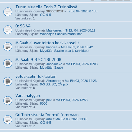
Turun alueella Tech 2 Etsinnässä
Uusin viesti Kirjoittaja
9000CD23T
«
Ti Elo 04, 2026 07:35
Lähetetty Sijainti:
OG 9-5
Vastaukset:
1
O: 96 V4
Uusin viesti Kirjoittaja
Mastomies
«
Ti Elo 04, 2026 00:11
Lähetetty Sijainti:
Wanhojen Saabien markkinat
M:Saab aluvanteitten keskikapselit
Uusin viesti Kirjoittaja
hanniee
«
Ma Elo 03, 2026 16:42
Lähetetty Sijainti:
Myydään Saabin osat ja tarvikkeet
M: Saab 9-3 SC 1.8t 2008
Uusin viesti Kirjoittaja
JohnJocke
«
Ma Elo 03, 2026 16:03
Lähetetty Sijainti:
Myydään Saabit
vetoakselin tukilaakeri
Uusin viesti Kirjoittaja
Ahrenberg
«
Ma Elo 03, 2026 14:23
Lähetetty Sijainti:
9-3 SS, SC, CV ja X
Vastaukset:
8
Varashälyytin.
Uusin viesti Kirjoittaja
pevi
«
Ma Elo 03, 2026 13:53
Lähetetty Sijainti:
9000
Vastaukset:
3
Griffinin sisusta "normi" femmaan
Uusin viesti Kirjoittaja
arto
«
Ma Elo 03, 2026 13:45
Lähetetty Sijainti:
OG 9-5
Vastaukset:
7