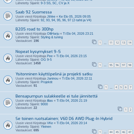
Lähetetty Sijainti:
9-3 SS, SC, CV ja X
Saab 92 Suomessa
Uusin viesti Kirjoittaja
JiiVee
«
Ke Elo 05, 2026 09:05
Lähetetty Sijainti:
92, 93, 94, 95, 96, 97 (2-tahti ja V4)
B205 road to 300hp
Uusin viesti Kirjoittaja
OlliHarju
«
Ti Elo 04, 2026 23:21
Lähetetty Sijainti:
Styling & tuning
Vastaukset:
196
1
11
12
13
14
…
Nopeat kysymykset 9-5
Uusin viesti Kirjoittaja
Pee
«
Ti Elo 04, 2026 23:15
Lähetetty Sijainti:
OG 9-5
Vastaukset:
1458
1
95
96
97
98
…
Ysitonninen käyttöpelinä ja projekti satku
Uusin viesti Kirjoittaja
Janinou
«
Ti Elo 04, 2026 22:11
Lähetetty Sijainti:
Projektit
Vastaukset:
91
1
4
5
6
7
…
Bensapumpun sulakkeelle ei tule jännitettä
Uusin viesti Kirjoittaja
illias
«
Ti Elo 04, 2026 21:19
Lähetetty Sijainti:
9000
Vastaukset:
22
1
2
Se toinen ruotsalainen; V60 D6 AWD Plug-In Hybrid
Uusin viesti Kirjoittaja
VKe
«
Ti Elo 04, 2026 20:14
Lähetetty Sijainti:
Yleinen
Vastaukset:
695
1
44
45
46
47
…