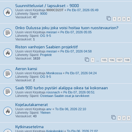
Suunnitteluviat / lapsukset - 9000
Uusin viesti Kirjoittaja
9000CD23T
«
Pe Elo 07, 2026 05:49
Lähetetty Sijainti:
9000
Vastaukset:
47
1
2
3
4
Onko Oulussa joku joka voisi hoitaa tuon ruostevaurion?
Uusin viesti Kirjoittaja
mestari
«
Pe Elo 07, 2026 05:05
Lähetetty Sijainti:
OG 9-5
Vastaukset:
1
Riston vanhojen Saabien projektit!
Uusin viesti Kirjoittaja
mestari
«
Pe Elo 07, 2026 04:58
Lähetetty Sijainti:
Projektit
Vastaukset:
1610
1
105
106
107
108
…
Aeron kansi
Uusin viesti Kirjoittaja
Monikossa
«
Pe Elo 07, 2026 04:24
Lähetetty Sijainti:
OG 9-5
Vastaukset:
2
Saab 900 turbo pystäri alalippa oikea tai kokonaan
Uusin viesti Kirjoittaja
rossnach
«
Pe Elo 07, 2026 00:51
Lähetetty Sijainti:
Ostetaan Saabin osat ja tarvikkeet
Kojelautakamerat
Uusin viesti Kirjoittaja
anv
«
To Elo 06, 2026 22:10
Lähetetty Sijainti:
Yleinen
Vastaukset:
43
1
2
3
Kytkinasetelma
Uusin viesti Kirjoittaja
KeijoAnnikki
«
To Elo 06, 2026 21:02