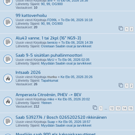
Uusin viesti Kirjoittaja
anv
«
To Elo 06, 2026 16:38
Lähetetty Sijainti:
90, 99, OG900
Vastaukset:
10
99 kattoverhoilu
Uusin viesti Kirjoittaja
FD99L
«
To Elo 06, 2026 16:18
Lähetetty Sijainti:
90, 99, OG900
Vastaukset:
20
1
2
Alu43 vanne, 1 tai 2kpl (16" NG9-3)
Uusin viesti Kirjoittaja
benicio
«
To Elo 06, 2026 14:39
Lähetetty Sijainti:
Ostetaan Saabin osat ja tarvikkeet
Saab 9-5 sisätilan puhallinmoottori
Uusin viesti Kirjoittaja
MzU
«
To Elo 06, 2026 02:05
Lähetetty Sijainti:
Myydään Saabin osat ja tarvikkeet
Intsaab 2026
Uusin viesti Kirjoittaja
tturku
«
Ke Elo 05, 2026 20:26
Lähetetty Sijainti:
Tapahtumat
Vastaukset:
26
1
2
Amperasta Citroêniin, PHEV -> BEV
Uusin viesti Kirjoittaja
mike
«
Ke Elo 05, 2026 20:02
Lähetetty Sijainti:
Yleinen
Vastaukset:
212
1
12
13
14
15
…
Saab 5392774 / Bosch 0265202520 rikkinäinen
Uusin viesti Kirjoittaja
Suap
«
Ke Elo 05, 2026 18:57
Lähetetty Sijainti:
Myydään Saabin osat ja tarvikkeet
Myydään saab 900 gls kaksoiskaasuttimet