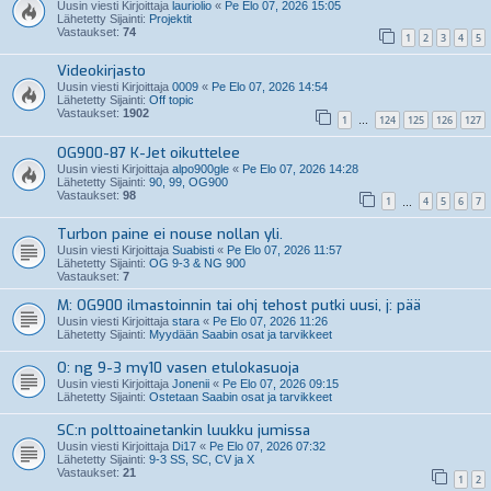
Uusin viesti Kirjoittaja
lauriolio
«
Pe Elo 07, 2026 15:05
Lähetetty Sijainti:
Projektit
Vastaukset:
74
1
2
3
4
5
Videokirjasto
Uusin viesti Kirjoittaja
0009
«
Pe Elo 07, 2026 14:54
Lähetetty Sijainti:
Off topic
Vastaukset:
1902
1
124
125
126
127
…
OG900-87 K-Jet oikuttelee
Uusin viesti Kirjoittaja
alpo900gle
«
Pe Elo 07, 2026 14:28
Lähetetty Sijainti:
90, 99, OG900
Vastaukset:
98
1
4
5
6
7
…
Turbon paine ei nouse nollan yli.
Uusin viesti Kirjoittaja
Suabisti
«
Pe Elo 07, 2026 11:57
Lähetetty Sijainti:
OG 9-3 & NG 900
Vastaukset:
7
M: OG900 ilmastoinnin tai ohj tehost putki uusi, j: pää
Uusin viesti Kirjoittaja
stara
«
Pe Elo 07, 2026 11:26
Lähetetty Sijainti:
Myydään Saabin osat ja tarvikkeet
O: ng 9-3 my10 vasen etulokasuoja
Uusin viesti Kirjoittaja
Jonenii
«
Pe Elo 07, 2026 09:15
Lähetetty Sijainti:
Ostetaan Saabin osat ja tarvikkeet
SC:n polttoainetankin luukku jumissa
Uusin viesti Kirjoittaja
Di17
«
Pe Elo 07, 2026 07:32
Lähetetty Sijainti:
9-3 SS, SC, CV ja X
Vastaukset:
21
1
2