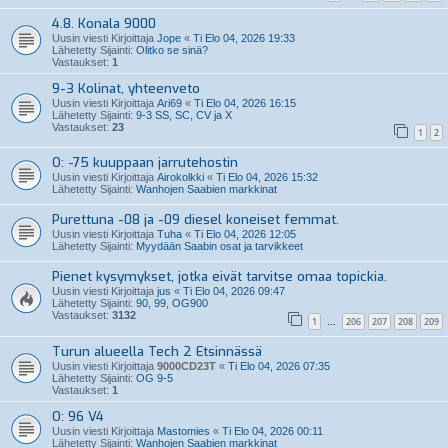
4.8. Konala 9000
Uusin viesti Kirjoittaja
Jope
«
Ti Elo 04, 2026 19:33
Lähetetty Sijainti:
Olitko se sinä?
Vastaukset:
1
9-3 Kolinat, yhteenveto
Uusin viesti Kirjoittaja
Ari69
«
Ti Elo 04, 2026 16:15
Lähetetty Sijainti:
9-3 SS, SC, CV ja X
Vastaukset:
23
1
2
O: -75 kuuppaan jarrutehostin
Uusin viesti Kirjoittaja
Airokolkki
«
Ti Elo 04, 2026 15:32
Lähetetty Sijainti:
Wanhojen Saabien markkinat
Purettuna -08 ja -09 diesel koneiset femmat.
Uusin viesti Kirjoittaja
Tuha
«
Ti Elo 04, 2026 12:05
Lähetetty Sijainti:
Myydään Saabin osat ja tarvikkeet
Pienet kysymykset, jotka eivät tarvitse omaa topickia.
Uusin viesti Kirjoittaja
jus
«
Ti Elo 04, 2026 09:47
Lähetetty Sijainti:
90, 99, OG900
Vastaukset:
3132
1
206
207
208
209
…
Turun alueella Tech 2 Etsinnässä
Uusin viesti Kirjoittaja
9000CD23T
«
Ti Elo 04, 2026 07:35
Lähetetty Sijainti:
OG 9-5
Vastaukset:
1
O: 96 V4
Uusin viesti Kirjoittaja
Mastomies
«
Ti Elo 04, 2026 00:11
Lähetetty Sijainti:
Wanhojen Saabien markkinat