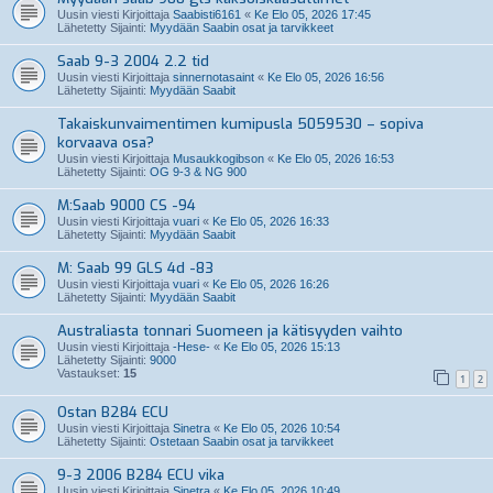
Uusin viesti Kirjoittaja
Saabisti6161
«
Ke Elo 05, 2026 17:45
Lähetetty Sijainti:
Myydään Saabin osat ja tarvikkeet
Saab 9-3 2004 2.2 tid
Uusin viesti Kirjoittaja
sinnernotasaint
«
Ke Elo 05, 2026 16:56
Lähetetty Sijainti:
Myydään Saabit
Takaiskunvaimentimen kumipusla 5059530 – sopiva
korvaava osa?
Uusin viesti Kirjoittaja
Musaukkogibson
«
Ke Elo 05, 2026 16:53
Lähetetty Sijainti:
OG 9-3 & NG 900
M:Saab 9000 CS -94
Uusin viesti Kirjoittaja
vuari
«
Ke Elo 05, 2026 16:33
Lähetetty Sijainti:
Myydään Saabit
M: Saab 99 GLS 4d -83
Uusin viesti Kirjoittaja
vuari
«
Ke Elo 05, 2026 16:26
Lähetetty Sijainti:
Myydään Saabit
Australiasta tonnari Suomeen ja kätisyyden vaihto
Uusin viesti Kirjoittaja
-Hese-
«
Ke Elo 05, 2026 15:13
Lähetetty Sijainti:
9000
Vastaukset:
15
1
2
Ostan B284 ECU
Uusin viesti Kirjoittaja
Sinetra
«
Ke Elo 05, 2026 10:54
Lähetetty Sijainti:
Ostetaan Saabin osat ja tarvikkeet
9-3 2006 B284 ECU vika
Uusin viesti Kirjoittaja
Sinetra
«
Ke Elo 05, 2026 10:49