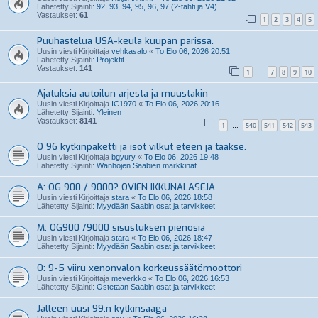
Lähetetty Sijainti:
92, 93, 94, 95, 96, 97 (2-tahti ja V4)
Vastaukset:
61
1
2
3
4
5
Puuhastelua USA-keula kuupan parissa.
Uusin viesti Kirjoittaja
vehkasalo
«
To Elo 06, 2026 20:51
Lähetetty Sijainti:
Projektit
Vastaukset:
141
1
7
8
9
10
…
Ajatuksia autoilun arjesta ja muustakin
Uusin viesti Kirjoittaja
IC1970
«
To Elo 06, 2026 20:16
Lähetetty Sijainti:
Yleinen
Vastaukset:
8141
1
540
541
542
543
…
O 96 kytkinpaketti ja isot vilkut eteen ja taakse.
Uusin viesti Kirjoittaja
bgyury
«
To Elo 06, 2026 19:48
Lähetetty Sijainti:
Wanhojen Saabien markkinat
A: OG 900 / 9000? OVIEN IKKUNALASEJA
Uusin viesti Kirjoittaja
stara
«
To Elo 06, 2026 18:58
Lähetetty Sijainti:
Myydään Saabin osat ja tarvikkeet
M: OG900 /9000 sisustuksen pienosia
Uusin viesti Kirjoittaja
stara
«
To Elo 06, 2026 18:47
Lähetetty Sijainti:
Myydään Saabin osat ja tarvikkeet
O: 9-5 viiru xenonvalon korkeussäätömoottori
Uusin viesti Kirjoittaja
meverkko
«
To Elo 06, 2026 16:53
Lähetetty Sijainti:
Ostetaan Saabin osat ja tarvikkeet
Jälleen uusi 99:n kytkinsaaga