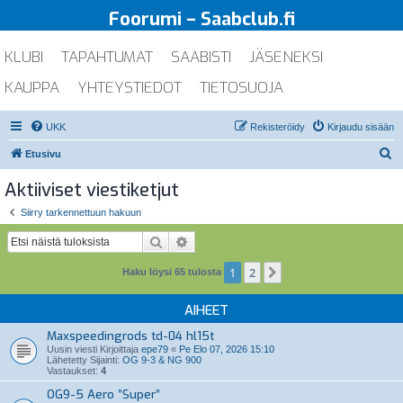
Foorumi – Saabclub.fi
KLUBI
TAPAHTUMAT
SAABISTI
JÄSENEKSI
KAUPPA
YHTEYSTIEDOT
TIETOSUOJA
UKK
Rekisteröidy
Kirjaudu sisään
E
Etusivu
t
Aktiiviset viestiketjut
s
Siirry tarkennettuun hakuun
i
Etsi
Tarkennettu haku
1
2
Seuraava
Haku löysi 65 tulosta
AIHEET
Maxspeedingrods td-04 hl15t
Uusin viesti Kirjoittaja
epe79
«
Pe Elo 07, 2026 15:10
Lähetetty Sijainti:
OG 9-3 & NG 900
Vastaukset:
4
OG9-5 Aero ”Super”